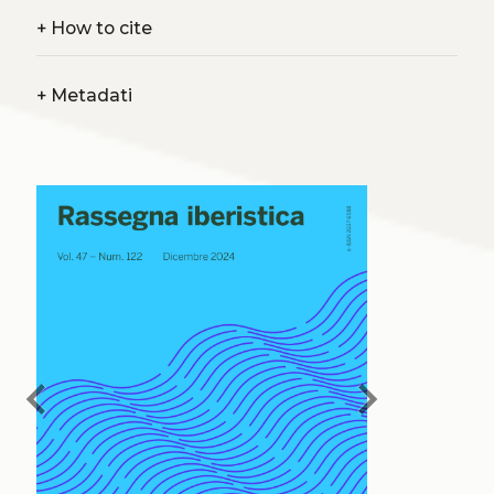
+
How to cite
+
Metadati
chevron_left
chevron_right