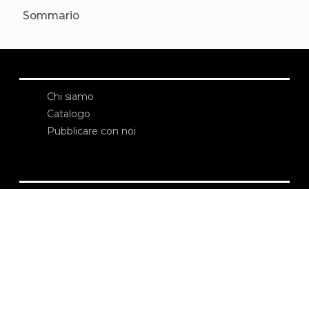
Sommario
Chi siamo
Catalogo
Pubblicare con noi
Amministrazione
Credits
Copyright
Privacy
Termini e condizioni
login