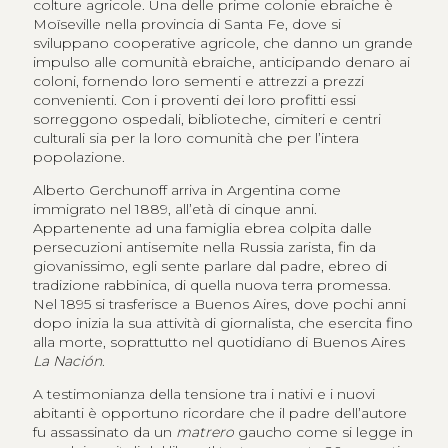
colture agricole. Una delle prime colonie ebraiche è
Moïseville nella provincia di Santa Fe, dove si
sviluppano cooperative agricole, che danno un grande
impulso alle comunità ebraiche, anticipando denaro ai
coloni, fornendo loro sementi e attrezzi a prezzi
convenienti. Con i proventi dei loro profitti essi
sorreggono ospedali, biblioteche, cimiteri e centri
culturali sia per la loro comunità che per l’intera
popolazione.
Alberto Gerchunoff arriva in Argentina come
immigrato nel 1889, all’età di cinque anni.
Appartenente ad una famiglia ebrea colpita dalle
persecuzioni antisemite nella Russia zarista, fin da
giovanissimo, egli sente parlare dal padre, ebreo di
tradizione rabbinica, di quella nuova terra promessa.
Nel 1895 si trasferisce a Buenos Aires, dove pochi anni
dopo inizia la sua attività di giornalista, che esercita fino
alla morte, soprattutto nel quotidiano di Buenos Aires
La Nación
.
A testimonianza della tensione tra i nativi e i nuovi
abitanti è opportuno ricordare che il padre dell’autore
fu assassinato da un
matrero
gaucho come si legge in