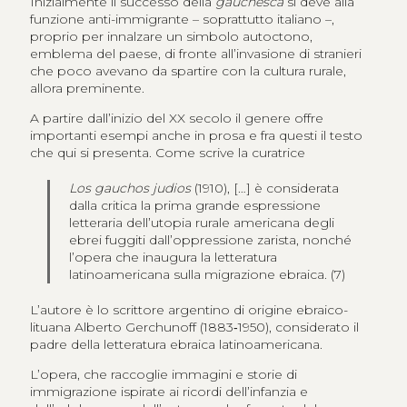
Inizialmente il successo della
gauchesca
si deve alla
funzione anti-immigrante – soprattutto italiano –,
proprio per innalzare un simbolo autoctono,
emblema del paese, di fronte all’invasione di stranieri
che poco avevano da spartire con la cultura rurale,
allora preminente.
A partire dall’inizio del XX secolo il genere offre
importanti esempi anche in prosa e fra questi il testo
che qui si presenta. Come scrive la curatrice
Los gauchos judios
(1910), […] è considerata
dalla critica la prima grande espressione
letteraria dell’utopia rurale americana degli
ebrei fuggiti dall’oppressione zarista, nonché
l’opera che inaugura la letteratura
latinoamericana sulla migrazione ebraica. (7)
L’autore è lo scrittore argentino di origine ebraico-
lituana Alberto Gerchunoff (1883‑1950), considerato il
padre della letteratura ebraica latinoamericana.
L’opera, che raccoglie immagini e storie di
immigrazione ispirate ai ricordi dell’infanzia e