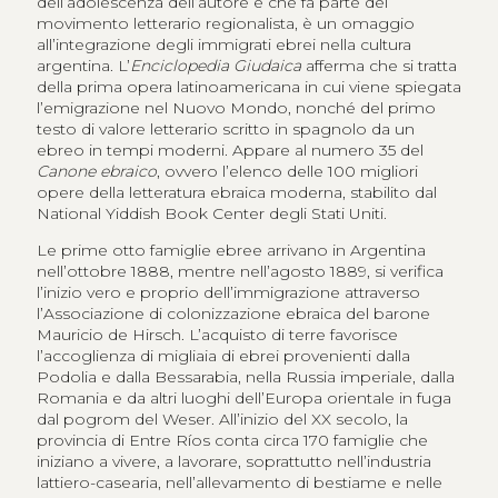
dell’adolescenza dell’autore e che fa parte del
movimento letterario regionalista, è un omaggio
all’integrazione degli immigrati ebrei nella cultura
argentina. L’
Enciclopedia Giudaica
afferma che si tratta
della prima opera latinoamericana in cui viene spiegata
l’emigrazione nel Nuovo Mondo, nonché del primo
testo di valore letterario scritto in spagnolo da un
ebreo in tempi moderni. Appare al numero 35 del
Canone ebraico
, ovvero l’elenco delle 100 migliori
opere della letteratura ebraica moderna, stabilito dal
National Yiddish Book Center degli Stati Uniti.
Le prime otto famiglie ebree arrivano in Argentina
nell’ottobre 1888, mentre nell’agosto 1889, si verifica
l’inizio vero e proprio dell’immigrazione attraverso
l’Associazione di colonizzazione ebraica del barone
Mauricio de Hirsch. L’acquisto di terre favorisce
l’accoglienza di migliaia di ebrei provenienti dalla
Podolia e dalla Bessarabia, nella Russia imperiale, dalla
Romania e da altri luoghi dell’Europa orientale in fuga
dal pogrom del Weser. All’inizio del XX secolo, la
provincia di Entre Ríos conta circa 170 famiglie che
iniziano a vivere, a lavorare, soprattutto nell’industria
lattiero-casearia, nell’allevamento di bestiame e nelle