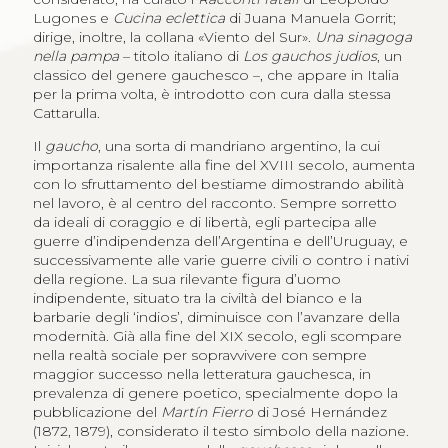
Lugones e
Cucina eclettica
di Juana Manuela Gorrit;
dirige, inoltre, la collana «Viento del Sur».
Una sinagoga
nella pampa
– titolo italiano di
Los gauchos judios
, un
classico del genere gauchesco –, che appare in Italia
per la prima volta, è introdotto con cura dalla stessa
Cattarulla.
Il
gaucho
, una sorta di mandriano argentino, la cui
importanza risalente alla fine del XVIII secolo, aumenta
con lo sfruttamento del bestiame dimostrando abilità
nel lavoro, è al centro del racconto. Sempre sorretto
da ideali di coraggio e di libertà, egli partecipa alle
guerre d’indipendenza dell’Argentina e dell’Uruguay, e
successivamente alle varie guerre civili o contro i nativi
della regione. La sua rilevante figura d’uomo
indipendente, situato tra la civiltà del bianco e la
barbarie degli ‘indios’, diminuisce con l’avanzare della
modernità. Già alla fine del XIX secolo, egli scompare
nella realtà sociale per sopravvivere con sempre
maggior successo nella letteratura gauchesca, in
prevalenza di genere poetico, specialmente dopo la
pubblicazione del
Martín Fierro
di José Hernández
(1872, 1879), considerato il testo simbolo della nazione.