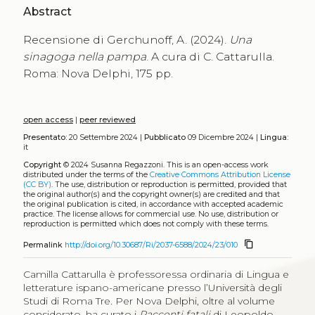
Abstract
Recensione di Gerchunoff, A. (2024).
Una
sinagoga nella pampa
. A cura di C. Cattarulla.
Roma: Nova Delphi, 175 pp.
open access
|
peer reviewed
Presentato:
20 Settembre 2024 |
Pubblicato
09 Dicembre 2024 |
Lingua:
it
Copyright
© 2024 Susanna Regazzoni.
This is an open-access work
distributed under the terms of the
Creative Commons Attribution License
(CC BY)
. The use, distribution or reproduction is permitted, provided that
the original author(s) and the copyright owner(s) are credited and that
the original publication is cited, in accordance with accepted academic
practice. The license allows for commercial use. No use, distribution or
reproduction is permitted which does not comply with these terms.
content_copy
Permalink
http://doi.org/10.30687/Ri/2037-6588/2024/23/010
Camilla Cattarulla è professoressa ordinaria di Lingua e
letterature ispano-americane presso l’Università degli
Studi di Roma Tre. Per Nova Delphi, oltre al volume
considerato, ha curato i
Racconti fatali
di Leopoldo