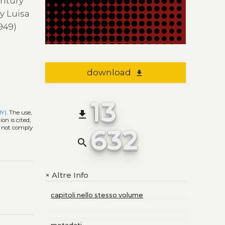
entury
by Luisa
1949)
download
file_download
13
file_download
BY)
. The use,
on is cited,
632
s not comply
search
Altre Info
+
capitoli nello stesso volume