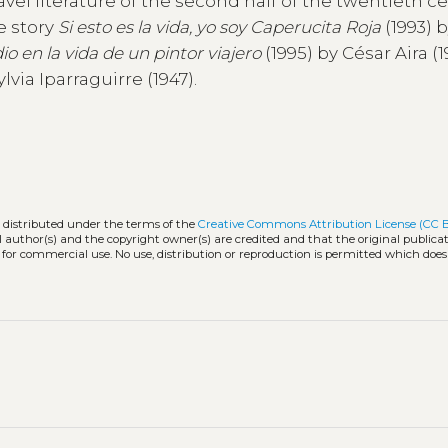
el literature of the second half of the twentieth c
e story
Si esto es la vida, yo soy Caperucita Roja
(1993) 
io en la vida de un pintor viajero
(1995) by César Aira (
ylvia Iparraguirre (1947).
k distributed under the terms of the
Creative Commons Attribution License (CC 
l author(s) and the copyright owner(s) are credited and that the original publicati
 for commercial use. No use, distribution or reproduction is permitted which doe