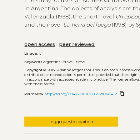
The study focuses on some examples of trav
in Argentina. The objects of analysis are th
Valenzuela (1938), the short novel
Un episod
and the novel
La Tierra del fuego
(1998) by S
open access
|
peer reviewed
Lingua:
it
Keywords
argentina
•
travel
•
time
Copyright
© 2015 Susanna Regazzoni.
This is an open-access wor
distribution or reproduction is permitted, provided that the origina
in accordance with accepted academic practice. The license allows
with these terms.
content_copy
Permalink
http://doi.org/10.14277/6969-053-2/DIA-4-2
leggi questo capitolo