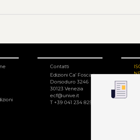
one
Contatti
IS
N
Edizioni Ca’ Foscari
Dorsoduro 3246
30123 Venezia
ecf@unive.it
izioni
T +39 041 234 8250