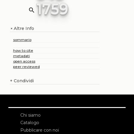
1759
search
Altre Info
+
sommario
how to cite
metadati
open access
peer reviewed
+
Condividi
Chi siamo
Catalogo
Pubblicare con noi