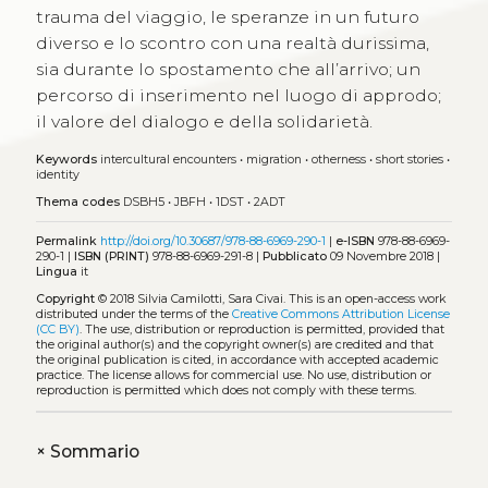
trauma del viaggio, le speranze in un futuro
diverso e lo scontro con una realtà durissima,
sia durante lo spostamento che all’arrivo; un
percorso di inserimento nel luogo di approdo;
il valore del dialogo e della solidarietà.
Keywords
intercultural encounters
•
migration
•
otherness
•
short stories
•
identity
Thema codes
DSBH5
•
JBFH
•
1DST
•
2ADT
Permalink
http://doi.org/10.30687/978-88-6969-290-1
|
e-ISBN
978-88-6969-
290-1 |
ISBN (PRINT)
978-88-6969-291-8 |
Pubblicato
09 Novembre 2018 |
Lingua
it
Copyright
© 2018 Silvia Camilotti, Sara Civai.
This is an open-access work
distributed under the terms of the
Creative Commons Attribution License
(CC BY)
. The use, distribution or reproduction is permitted, provided that
the original author(s) and the copyright owner(s) are credited and that
the original publication is cited, in accordance with accepted academic
practice. The license allows for commercial use. No use, distribution or
reproduction is permitted which does not comply with these terms.
+
Sommario