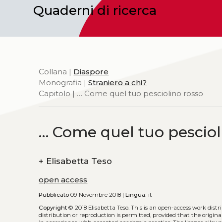
Quaderni di ricerca
Collana |
Diaspore
Monografia |
Straniero a chi?
Capitolo | … Come quel tuo pesciolino rosso
… Come quel tuo pesciol
+
Elisabetta Teso
open access
Pubblicato
09 Novembre 2018 |
Lingua:
it
Copyright
© 2018 Elisabetta Teso.
This is an open-access work dist
distribution or reproduction is permitted, provided that the origina