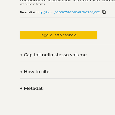
in accordance with accepted academic practice. The license allows
with these terms.
content_copy
Permalink
http://doi.org/10.30687/978-88-6969-290-1/002
leggi questo capitolo
+
Capitoli nello stesso volume
+
How to cite
+
Metadati