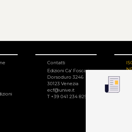
one
Contatti
IS
N
Edizioni Ca’ Foscari
Dorsoduro 3246
30123 Venezia
ecf@unive.it
izioni
T +39 041 234 8250