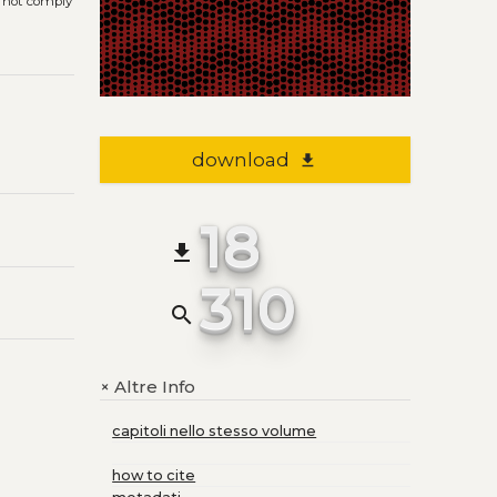
s not comply
download
file_download
18
file_download
310
search
Altre Info
+
capitoli nello stesso volume
how to cite