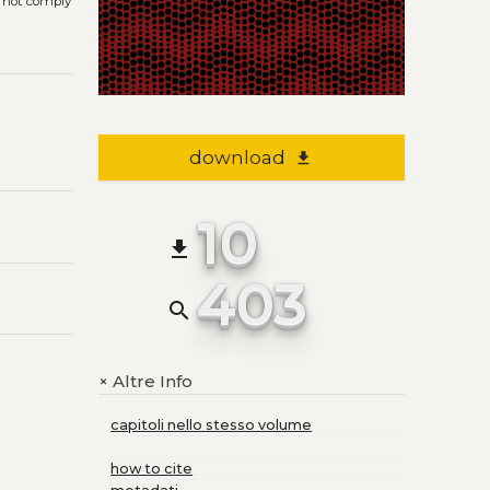
s not comply
download
file_download
10
file_download
403
search
Altre Info
+
capitoli nello stesso volume
how to cite