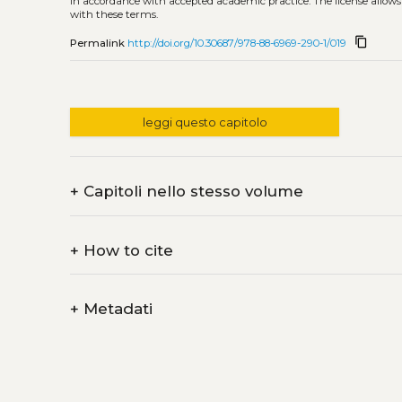
in accordance with accepted academic practice. The license allows
with these terms.
content_copy
Permalink
http://doi.org/10.30687/978-88-6969-290-1/019
leggi questo capitolo
+
Capitoli nello stesso volume
+
How to cite
+
Metadati