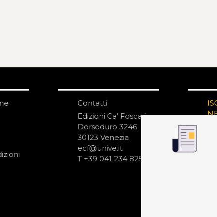
one
Contatti
IS
N
Edizioni Ca’ Foscari
Dorsoduro 3246
30123 Venezia
ecf@unive.it
izioni
T +39 041 234 8250