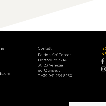
one
Contatti
IS
N
Edizioni Ca’ Foscari
Dorsoduro 3246
30123 Venezia
ecf@unive.it
izioni
T +39 041 234 8250