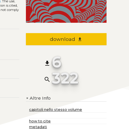
)
. The use,
on is cited,
s not comply
download
file_download
6
file_download
322
search
Altre Info
+
capitoli nello stesso volume
how to cite
metadati