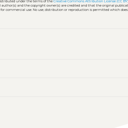
distributed under the terms of the
Creative Commons Attribution License (CC BY
l author(s) and the copyright owner(s) are credited and that the original publicati
 for commercial use. No use, distribution or reproduction is permitted which doe