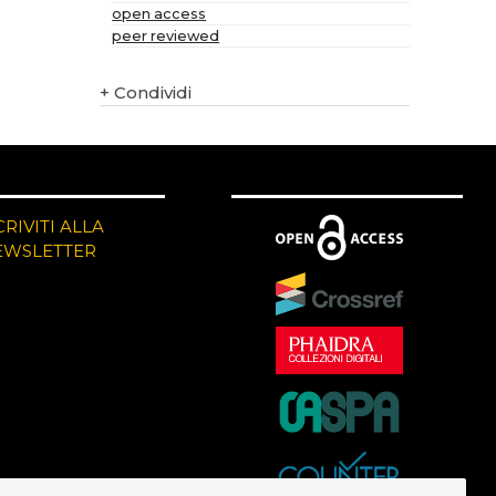
open access
peer reviewed
+
Condividi
CRIVITI ALLA
EWSLETTER