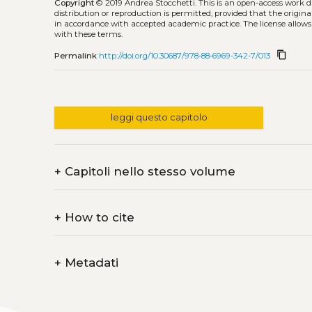
Copyright
© 2019 Andrea Stocchetti.
This is an open-access work 
distribution or reproduction is permitted, provided that the origina
in accordance with accepted academic practice. The license allows
with these terms.
content_copy
Permalink
http://doi.org/10.30687/978-88-6969-342-7/013
leggi questo capitolo
+
Capitoli nello stesso volume
+
How to cite
+
Metadati