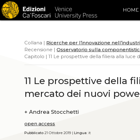
HOME
Collana |
Ricerche per l’innovazione nell’indust
Recensione |
Osservatorio sulla componentistic
Capitolo | 11 Le prospettive della filiera alla lu
11 Le prospettive della fi
mercato dei nuovi powe
+
Andrea Stocchetti
open access
Pubblicato
21 Ottobre 2019 |
Lingua:
it