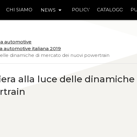
arrow_drop_down
CHI SIAMO
POLICY
CATALOGO
PU
NEWS
ria automotive
a automotive italiana 2019
ce delle dinamiche di mercato dei nuovi powertrain
liera alla luce delle dinamiche
rtrain