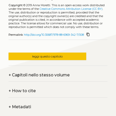
Copyright
© 2019 Anna Moretti.
This is an open-access work distributed
under the terms of the
Creative Commons Attribution License (CC BY)
.
The use, distribution or reproduction is permitted, provided that the
original author(s) and the copyright owner(s) are credited and that the
original publication is cited, in accordance with accepted academic
practice. The license allows for commercial use. No use, distribution or
reproduction is permitted which does not comply with these terms.
content_copy
Permalink
http://doi.org/10.30687/978-88-6969-342-7/008
leggi questo capitolo
+
Capitoli nello stesso volume
+
How to cite
+
Metadati