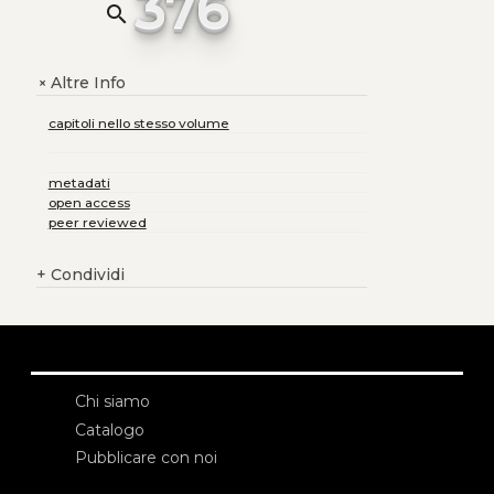
376
search
Altre Info
+
capitoli nello stesso volume
metadati
open access
peer reviewed
+
Condividi
Chi siamo
Catalogo
Pubblicare con noi