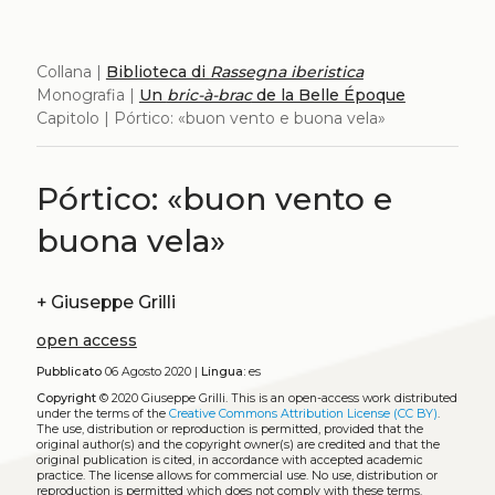
Collana |
Biblioteca di
Rassegna iberistica
Monografia |
Un
bric-à-brac
de la Belle Époque
Capitolo | Pórtico: «buon vento e buona vela»
Pórtico: «buon vento e
buona vela»
+
Giuseppe Grilli
open access
Pubblicato
06 Agosto 2020 |
Lingua:
es
Copyright
© 2020 Giuseppe Grilli.
This is an open-access work distributed
under the terms of the
Creative Commons Attribution License (CC BY)
.
The use, distribution or reproduction is permitted, provided that the
original author(s) and the copyright owner(s) are credited and that the
original publication is cited, in accordance with accepted academic
practice. The license allows for commercial use. No use, distribution or
reproduction is permitted which does not comply with these terms.