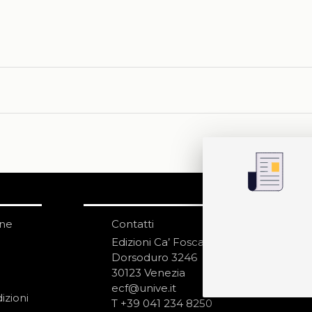
one
Contatti
IS
N
Edizioni Ca’ Foscari
Dorsoduro 3246
30123 Venezia
ecf@unive.it
izioni
T +39 041 234 8250