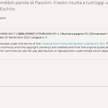
ibili parole di Pasolini. Il testo risulta a tutt’oggi 
Eschilo.
hylus
-6969-610-7 |
ISBN (PRINT)
978-88-6969-611-4 |
Numero pagine
110 |
Dimensioni
ato
29 Settembre 2021 |
Lingua
it, fr
tributed under the terms of the
Creative Commons Attribution License (CC BY)
. 
l author(s) and the copyright owner(s) are credited and that the original publicati
 for commercial use. No use, distribution or reproduction is permitted which doe