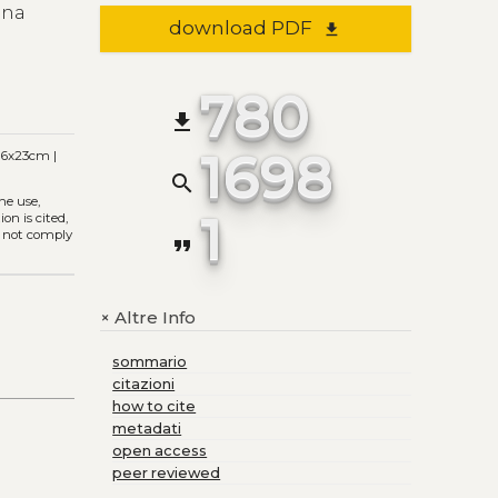
una
download PDF
file_download
780
file_download
1698
16x23cm |
search
The use,
1
on is cited,
s not comply
format_quote
Altre Info
+
sommario
citazioni
how to cite
metadati
open access
peer reviewed