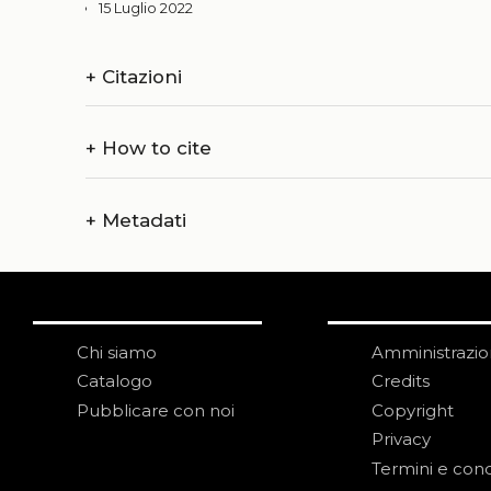
15 Luglio 2022
+
Citazioni
+
How to cite
+
Metadati
Chi siamo
Amministrazi
Catalogo
Credits
Pubblicare con noi
Copyright
Privacy
Termini e cond