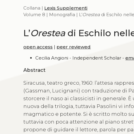
Collana |
Lexis Supplementi
Volume 8 | Monografia | L’
Orestea
di Eschilo nell
L’
Orestea
di Eschilo nell
open access
|
peer reviewed
Cecilia Angioni - Independent Scholar -
ema
Abstract
Siracusa, teatro greco, 1960: l’attesa rappre
(Gassman, Lucignani) con traduzione di Pasol
storcere il naso ai classicisti in general
nuova della trilogia, tuttavia Pasolini vi in
magmatico e potente. Si è scritto molto sul
tuttavia con poca attenzione al piano stret
propone di guidare il lettore, parola per par