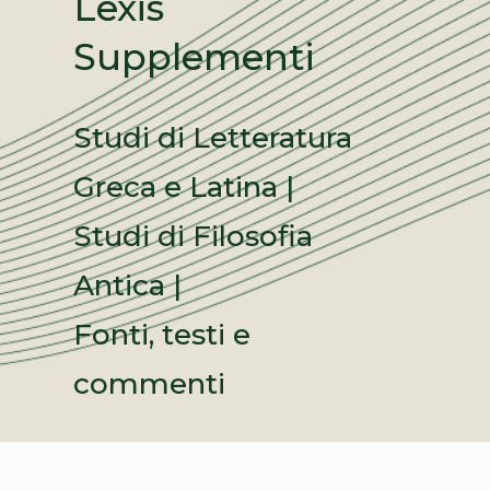
Lexis
Supplementi
Studi di Letteratura
Greca e Latina |
Studi di Filosofia
Antica |
Fonti, testi e
commenti