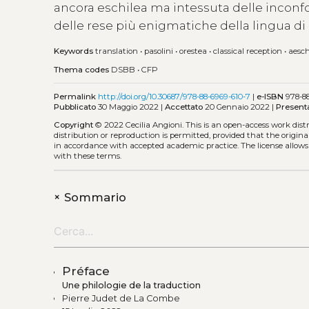
ancora eschilea ma intessuta delle inconfond
delle rese più enigmatiche della lingua di 
Keywords
translation
•
pasolini
•
orestea
•
classical reception
•
aesc
Thema codes
DSBB
•
CFP
Permalink
http://doi.org/10.30687/978-88-6969-610-7
|
e-ISBN
978-88
Pubblicato
30 Maggio 2022 |
Accettato
20 Gennaio 2022 |
Present
Copyright
© 2022 Cecilia Angioni.
This is an open-access work dis
distribution or reproduction is permitted, provided that the origina
in accordance with accepted academic practice. The license allows
with these terms.
+
Sommario
Préface
Une philologie de la traduction
Pierre Judet de La Combe