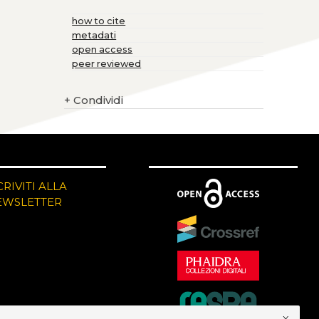
how to cite
metadati
open access
peer reviewed
+
Condividi
CRIVITI ALLA
EWSLETTER
x