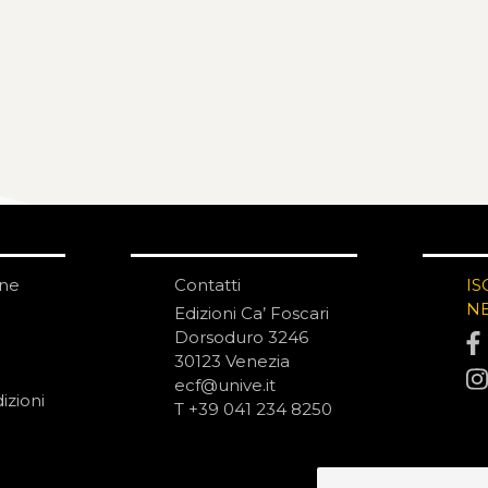
one
Contatti
IS
N
Edizioni Ca’ Foscari
Dorsoduro 3246
30123 Venezia
ecf@unive.it
izioni
T +39 041 234 8250