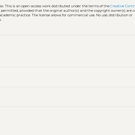
si.
This is an open-access work distributed under the terms of the
Creative Com
is permitted, provided that the original author(s) and the copyright owner(s) are 
 academic practice. The license allows for commercial use. No use, distribution or
.