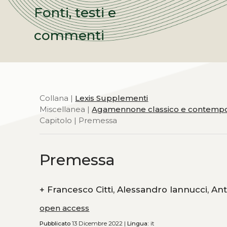
Fonti, testi e
commenti
Collana |
Lexis Supplementi
Miscellanea |
Agamennone classico e contemp
Capitolo | Premessa
Premessa
+
Francesco Cit
open access
Pubblicato
13 Dicembre 2022 |
Lingua:
it