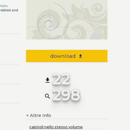
mons
credited and
download
file_download
22
file_download
298
search
Altre Info
+
capitoli nello stesso volume