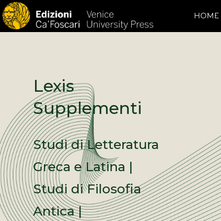
HOME
Lexis
Supplementi
Studi di Letteratura
Greca e Latina |
Studi di Filosofia
Antica |