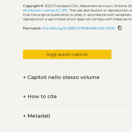
Copyright
© 2022 Francesco Citti, Alessandro Iannucci, Antonio Zio
Attribution License (CC BY)
. The use, distribution or reproduction 
that the original publication is cited, in accordance with accepted
reproduction is permitted which does not comply with these terms
content_copy
Permalink
http://doi.org/10.30687/978-88-6969-632-9/000
leggi questo capitolo
+
Capitoli nello stesso volume
+
How to cite
+
Metadati