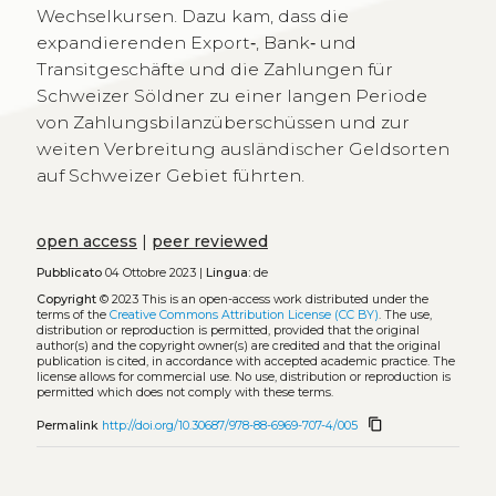
Wechselkursen. Dazu kam, dass die
expandierenden Export‐, Bank‐ und
Transitgeschäfte und die Zahlungen für
Schweizer Söldner zu einer langen Periode
von Zahlungsbilanzüberschüssen und zur
weiten Verbreitung ausländischer Geldsorten
auf Schweizer Gebiet führten.
open access
|
peer reviewed
Pubblicato
04 Ottobre 2023 |
Lingua:
de
Copyright
© 2023
This is an open-access work distributed under the
terms of the
Creative Commons Attribution License (CC BY)
. The use,
distribution or reproduction is permitted, provided that the original
author(s) and the copyright owner(s) are credited and that the original
publication is cited, in accordance with accepted academic practice. The
license allows for commercial use. No use, distribution or reproduction is
permitted which does not comply with these terms.
content_copy
Permalink
http://doi.org/10.30687/978-88-6969-707-4/005