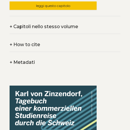
leggi questo capitolo
+
Capitoli nello stesso volume
+
How to cite
+
Metadati