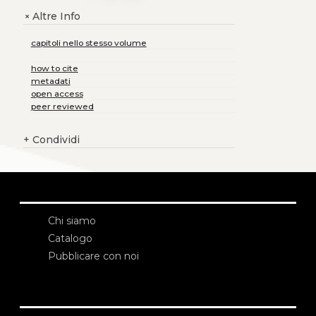
Altre Info
+
capitoli nello stesso volume
how to cite
metadati
open access
peer reviewed
+
Condividi
Chi siamo
Catalogo
Pubblicare con noi