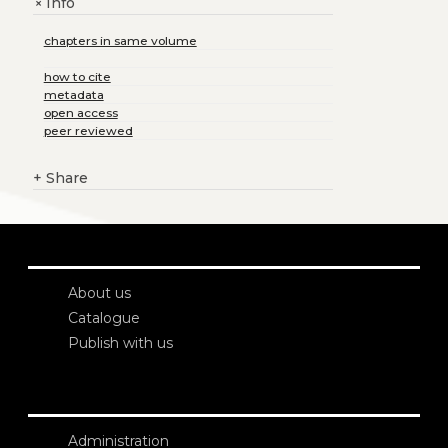
Info
+
chapters in same volume
how to cite
metadata
open access
peer reviewed
+
Share
About us
Catalogue
Publish with us
Administration