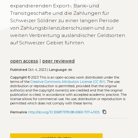
expandierenden Export‐, Bank‐ und
Transitgeschäfte und die Zahlungen für
Schweizer Söldner zu einer langen Periode
von Zahlungsbilanzüberschüssen und zur
weiten Verbreitung ausländischer Geldsorten
auf Schweizer Gebiet führten.
open access
|
peer reviewed
Published
Oct. 4, 2023 |
Language:
de
Copyright
© 2023
This is an open-access work distributed under the
terms of the
Creative Commons Attribution License (CC BY)
. The use,
distribution or reproduction is permitted, provided that the original
author(s) and the copyright owner(s) are credited and that the original
publication is cited, in accordance with accepted academic practice. The
license allows for commercial use. No use, distribution or reproduction is
permitted which does not comply with these terms.
content_copy
Permalink
http://doi.org/10.30687/978-88-6969-707-4/005
read this chapter