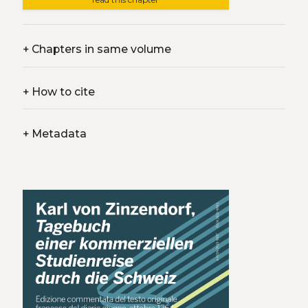
+
Chapters in same volume
+
How to cite
+
Metadata