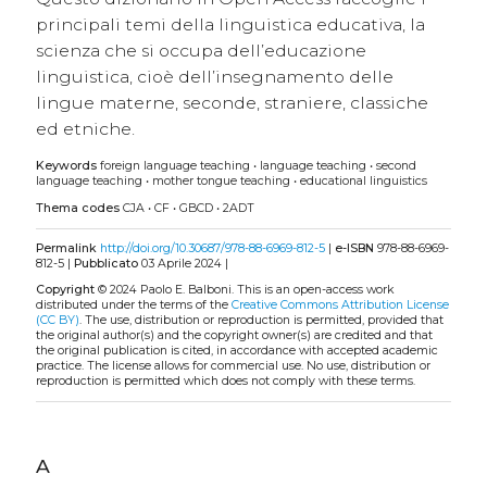
principali temi della linguistica educativa, la
scienza che si occupa dell’educazione
linguistica, cioè dell’insegnamento delle
lingue materne, seconde, straniere, classiche
ed etniche.
Keywords
foreign language teaching
•
language teaching
•
second
language teaching
•
mother tongue teaching
•
educational linguistics
Thema codes
CJA
•
CF
•
GBCD
•
2ADT
Permalink
http://doi.org/10.30687/978-88-6969-812-5
|
e-ISBN
978-88-6969-
812-5 |
Pubblicato
03 Aprile 2024 |
Copyright
© 2024 Paolo E. Balboni.
This is an open-access work
distributed under the terms of the
Creative Commons Attribution License
(CC BY)
. The use, distribution or reproduction is permitted, provided that
the original author(s) and the copyright owner(s) are credited and that
the original publication is cited, in accordance with accepted academic
practice. The license allows for commercial use. No use, distribution or
reproduction is permitted which does not comply with these terms.
A