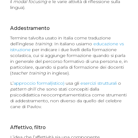
il
modal focusing
e le varie attività di riflessione sulla
lingua).
Addestramento
Termine talvolta usato in Italia come traduzione
dell’inglese
training
. In italiano usiamo
educazione vs
istruzione
per indicare i due livelli della formazione
scolastica, cui si aggiunge formazione quando si parla
in generale del percorso formativo di una persona e, in
particolare, quando si parla di formazione dei docenti
(
teacher training
in inglese).
L’
approccio formal(istico)
usa gli
esercizi strutturali
o
pattern drill
che sono stati concepiti dalla
psicodidattica neocomprtamentistica come strumenti
di addestramento, non diverso da quello del celebre
cane di Pavlov.
Affettivo, filtro
L’idea che l’affettività sia una componente