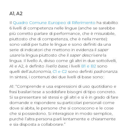
A1, A2
Il
Quadro Comune Europeo di Riferimento
ha stabilito
6 livelli di competenza nelle lingue (anche se sarebbe
più corretto parlare di performance, che è misurabile,
piuttosto che di competenza, che è nella mente):
sono validi per tutte le lingue e sono definiti da una
serie di indicatori che mettono in evidenza il
saper
usare
la lingua piuttosto che il
saper descrivere
la
lingua. Il livello A, diviso come gli altri in due sottolivelli,
A1 e A2, è definito
livello base
; i livelli
B1 e B2
sono
quelli dell’
autonomia
,
C1 e C2
sono definiti
padronanza
.
In sintesi, i contenuti dei due livelli di base sono:
A1: “Comprende e usa espressioni di uso quotidiano e
frasi basilari tese a soddisfare bisogni di tipo concreto.
Si sa presentare sé stessi e gli altri e si è in grado di fare
domande e rispondere su particolari personali come
dove si abita, le persone che si conoscono e le cose
che si possiedono. Si interagisce in modo semplice,
purché l’altra persona parli lentamente e chiaramente
e sia disposta a collaborare.”