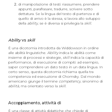
di manipolazione di testi: riassumere, prendere
appunti, parafrasare, tradurre, scrivere sotto
dettatura. Se la lingua del testo di partenza e di
quello di arrivo è la stessa, si lavora allo sviluppo
della
ability,
se è diversa si privilegia la
skill.
Ability
vs
skill
È una dicotomia introdotta da Widdowson in ordine
alle abilità linguistiche.
Ability
indica le abilità come
insieme di processi e strategie,
skill
indica la capacità di
performance, di esecuzione di compiti: ad esempio,
saper comprendere un dato testo in un data lingua. In
certo senso, questa dicotomia richiama quella tra
competenza ed esecuzione di Chomsky. Dal mondo
americano giunge il termine
competency
, sinonimo di
abilità
, ma orientato verso la
skill.
Accoppiamento, attività di
È una classe di attività didattiche che chiede di