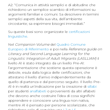
A2: “Comunica in attività semplici e di abitudine che
richiedono un semplice scambio di informazioni su
argomenti familiari e comuni. Sa descrivere in termini
semplici aspetti della sua vita, dell’ambiente
circostante; sa esprimere bisogni immediati.”
Su queste basi sono organizzate le
certificazioni
linguistiche
.
Nel
Companion Volume
del
Quadro Comune
Europeo di Riferimento
e poi nella
Reference guide on
Literacy and Second Language Learning for the
Linguistic Integration of Adult Migrants (LASLLIAM)
il
livello A1 è stato integrato da un livello Pre-A1:
l’argomentazione che sostiene questa operazione è
debole, esula dalla logica delle certificazioni, che
attestano il livello d’arrivo indipendentemente da
quello di partenza e dal percorso seguito. Il livello Pre-
A1 è in realtà un’indicazione per la creazione di
sillabi
per studenti
analfabeti
o provenienti da altri alfabeti
che devono anche costruire l’idea di cosa significhi
apprendere e conoscere una lingua non nativa,
mentre A1 è pensato per persone scolarizzate, che
richiedono solo di acquisire una
L2
o
LS
.