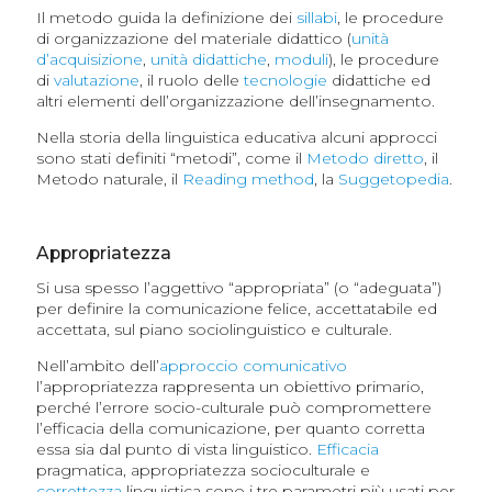
Il metodo guida la definizione dei
sillabi
, le procedure
di organizzazione del materiale didattico (
unità
d’acquisizione
,
unità didattiche
,
moduli
), le procedure
di
valutazione
, il ruolo delle
tecnologie
didattiche ed
altri elementi dell’organizzazione dell’insegnamento.
Nella storia della linguistica educativa alcuni approcci
sono stati definiti “metodi”, come il
Metodo diretto
, il
Metodo naturale, il
Reading method
, la
Suggetopedia
.
Appropriatezza
Si usa spesso l’aggettivo “appropriata” (o “adeguata”)
per definire la comunicazione felice, accettatabile ed
accettata, sul piano sociolinguistico e culturale.
Nell’ambito dell’
approccio comunicativo
l’appropriatezza rappresenta un obiettivo primario,
perché l’errore socio-culturale può compromettere
l’efficacia della comunicazione, per quanto corretta
essa sia dal punto di vista linguistico.
Efficacia
pragmatica, appropriatezza socioculturale e
correttezza
linguistica sono i tre parametri più usati per