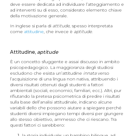
deve essere dedicata ad individuare l’atteggiamento e
ad interventi su di esso, considerato elemento chiave
della motivazione generale.
In inglese si parla di
attitude
, spesso interpretata
come
attitudine
, che invece è
aptitude.
Attitudine,
aptitude
È un concetto sfuggente e assai discusso in ambito
psicopedagogico. La maggioranza degli studiosi
escludono che esista un’attitudine
innata
verso
l’acquisizione di una lingua non nativa, attribuendo i
diversi risultati ottenuti dagli studenti a fattori
ambientali (sociali, economici, familiari, ecc.). Altri, pur
rifiutando la pretesa psicometrica di predire i risultati
sulla base dell’analisi attitudinale, indicano alcune
variabili dello che possono aiutare a spiegare perché
studenti diversi impiegano tempi diversi per giungere
allo stesso obiettivo, ammesso che ci riescano. Tra
questi fattori ci sarebbero:
la storia individuale: un bambino bilingue, ad