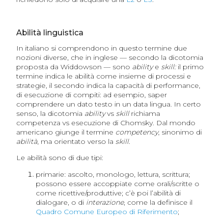
Abilità linguistica
In italiano si comprendono in questo termine due
nozioni diverse, che in inglese — secondo la dicotomia
proposta da Widdowson — sono
ability
e
skill:
il primo
termine indica le abilità come insieme di processi e
strategie, il secondo indica la capacità di performance,
di esecuzione di compiti: ad esempio, saper
comprendere un dato testo in un data lingua. In certo
senso, la dicotomia
ability
vs
skill
richiama
competenza vs esecuzione di Chomsky. Dal mondo
americano giunge il termine
competency
, sinonimo di
abilità
, ma orientato verso la
skill.
Le abilità sono di due tipi:
primarie: ascolto, monologo, lettura, scrittura;
possono essere accoppiate come orali/scritte o
come ricettive/produttive; c’è poi l’abilità di
dialogare, o di
interazione
, come la definisce il
Quadro Comune Europeo di Riferimento
;