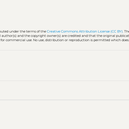
ibuted under the terms of the
Creative Commons Attribution License (CC BY)
. Th
l author(s) and the copyright owner(s) are credited and that the original publicati
 for commercial use. No use, distribution or reproduction is permitted which doe