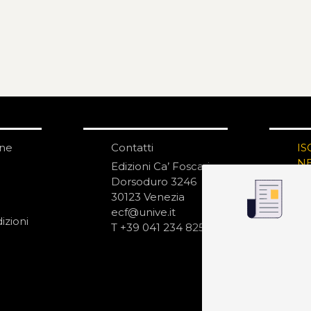
one
Contatti
IS
N
Edizioni Ca’ Foscari
Dorsoduro 3246
30123 Venezia
ecf@unive.it
izioni
T +39 041 234 8250