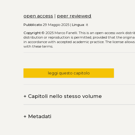
open access
|
peer reviewed
Pubblicato
29 Maggio 2025 |
Lingua:
it
Copyright
© 2025 Marco Fanelli.
This is an open-access work distr
distribution or reproduction is permitted, provided that the origina
in accordance with accepted academic practice. The license allows
with these terms.
leggi questo capitolo
+
Capitoli nello stesso volume
+
Metadati