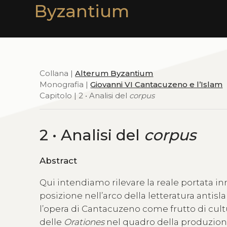
Byzantium
Collana |
Alterum Byzantium
Monografia |
Giovanni VI Cantacuzeno e l’Islam
Capitolo | 2 • Analisi del
corpus
2 • Analisi del
corpus
Abstract
Qui intendiamo rilevare la reale portata in
posizione nell’arco della letteratura antislam
l’opera di Cantacuzeno come frutto di cult
delle
Orationes
nel quadro della produzione