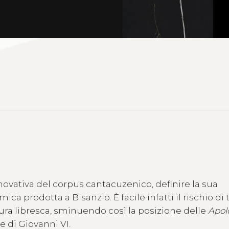
novativa del corpus cantacuzenico, definire la sua
ica prodotta a Bisanzio. È facile infatti il rischio di
ura libresca, sminuendo così la posizione delle
Apol
 di Giovanni VI.