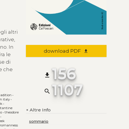
li altri
rative,
no. In
download PDF
file_download
ra le
se di
156
le che
file_download
1107
search
radition
•
n italy
•
ek
•
stantine
Altre Info
+
co
•
theodore
•
eek
sommario
romanness