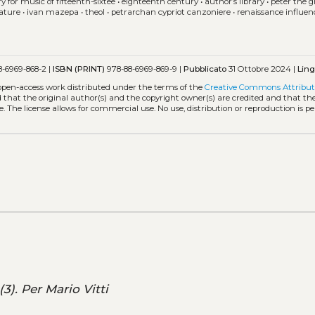
try for music of fifteenth-sixtee
•
eighteenth century
•
author’s library
•
peter the g
rature
•
ivan mazepa
•
theol
•
petrarchan cypriot canzoniere
•
renaissance influen
-6969-868-2 |
ISBN (PRINT)
978-88-6969-869-9 |
Pubblicato
31 Ottobre 2024 |
Lin
 open-access work distributed under the terms of the
Creative Commons Attribut
ed that the original author(s) and the copyright owner(s) are credited and that the
. The license allows for commercial use. No use, distribution or reproduction is p
(3). Per Mario Vitti