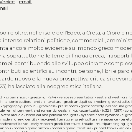
 Venice
-
email
mail
 e oltre, nelle isole dell’Egeo, a Creta, a Cipro e neg
o intense relazioni politiche, commerciali, amminist
ronta ancora molto evidente sul mondo greco moder
soprattutto nelle terre di lingua greca, i rapporti f
cambi, contribuendo allo sviluppo di trame comples
tributi scientifici su incontri, persone, libri e paro
rdo nuovo e la nuova prospettiva critica si devono
23) ha lasciato alla neogrecistica italiana.
tti
•
urban music
•
greece
•
gr
•
244
•
venice representation
•
east and west
•
oral t
ch
•
antonio catiforo
•
cretan literature
•
greek antiquities
•
modern greek studies i
y
•
typography
•
parolini
•
greekness
•
praise poem
•
greek comedy
•
vernacular gre
ule
•
enlightenment and romantic ideals
•
nikos kazantzakis
•
ix,32 (= 1287)
•
con
 pietro arcudio
•
historical and political thoughts
•
byzance après byzance
•
el gre
•
modern greek identity
•
neo-greek literature
•
greek cultural renascence
•
veneto
ondence of kalvos
•
early modern greek literature
•
troade
•
multipart singing
•
gr
oannou
•
modern greek history
•
modern greek literature
•
printed books
•
venice
•