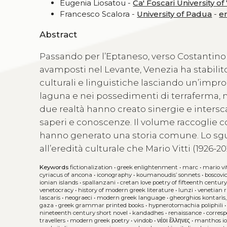
Eugenia Liosatou -
Ca' Foscari University of
Francesco Scalora -
University of Padua
-
e
Abstract
Passando per l’Eptaneso, verso Costantinopoli
avamposti nel Levante, Venezia ha stabilit
culturali e linguistiche lasciando un’imp
laguna e nei possedimenti di terraferma, ma 
due realtà hanno creato sinergie e inters
saperi e conoscenze. Il volume raccoglie con
hanno generato una storia comune. Lo sgua
all’eredità culturale che Mario Vitti (1926-20
Keywords
fictionalization
•
greek enlightenment
•
marc
•
mario vi
cyriacus of ancona
•
iconography
•
koumanoudis’ sonnets
•
boscovi
ionian islands
•
spallanzani
•
cretan love poetry of fifteenth centur
venetocracy
•
history of modern greek literature
•
lunzi
•
venetian r
lascaris
•
neograeci
•
modern greek language
•
gheorghios kontarìs,
gaza
•
greek grammar printed books
•
hypnerotomachia poliphili
nineteenth century short novel
•
kandadhes
•
renaissance
•
corresp
travellers
•
modern greek poetry
•
vindob
•
νέοι ἕλληνες
•
manthos i