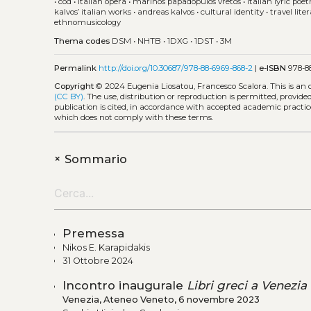
•
cod
•
italian opera
•
marinos papadopulos vretòs
•
italian lyric poe
kalvos’ italian works
•
andreas kalvos
•
cultural identity
•
travel lite
ethnomusicology
Thema codes
DSM
•
NHTB
•
1DXG
•
1DST
•
3M
Permalink
http://doi.org/10.30687/978-88-6969-868-2
|
e-ISBN
978-88
Copyright
© 2024 Eugenia Liosatou, Francesco Scalora.
This is an
(CC BY)
. The use, distribution or reproduction is permitted, provid
publication is cited, in accordance with accepted academic practice
which does not comply with these terms.
+
Sommario
Premessa
Nikos E. Karapidakis
31 Ottobre 2024
Incontro inaugurale
Libri greci a Venezia 
Venezia, Ateneo Veneto, 6 novembre 2023