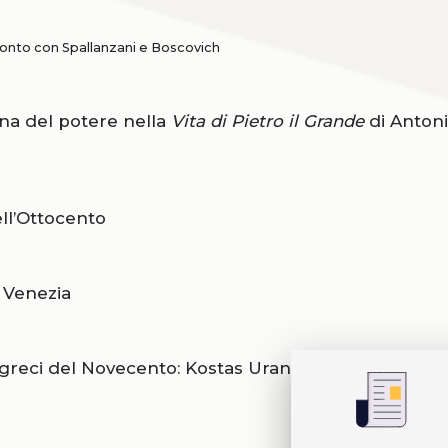
fronto con Spallanzani e Boscovich
tina del potere nella
Vita di Pietro il Grande
di Anton
ell’Ottocento
 Venezia
 greci del Novecento: Kostas Uranis e Ghiannis Mich