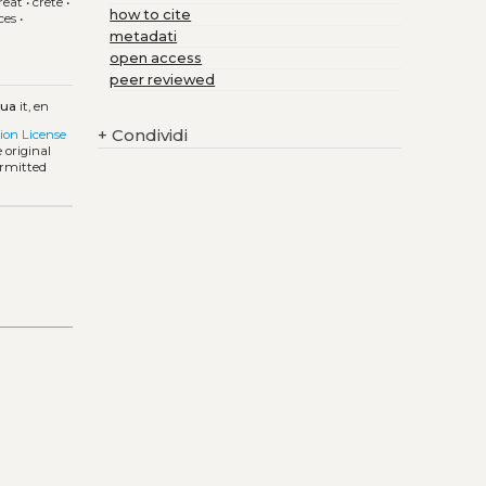
reat
•
crete
•
how to cite
ces
•
metadati
open access
peer reviewed
gua
it, en
+
Condividi
ion License
 original
ermitted