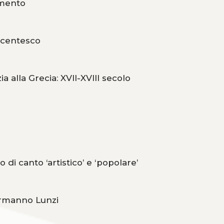
imento
tecentesco
alla Grecia: XVII-XVIII secolo
 di canto ‘artistico’ e ‘popolare’
 Ermanno Lunzi