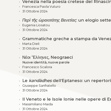
Venezia nella poesia cretese del Rinasc
Francesca Paola Vuturo
31 Ottobre 2024
Περὶ τῆς ὡραιοτάτης Βενετίας
: un elogio set
Eugenia Liosatou
31 Ottobre 2024
Grammatiche greche a stampa da Venezia 
Marta Dieli
31 Ottobre 2024
Νέοι Ἕλληνες, Neograeci
Nuove identità, nuove parole
Francesco Scalora
31 Ottobre 2024
Le
kandàdhes
dell’Eptaneso: un repertorio
Giuseppe Sanfratello
31 Ottobre 2024
Il Veneto e le Isole Ionie nelle opere di
Massimiliano Maida
31 Ottobre 2024