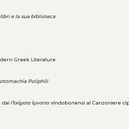
 libri e la sua biblioteca
odern Greek Literature
otomachia Poliphili
: dai
Ποιήματα ἔμνοστα
vindobonensi al Canzoniere cip