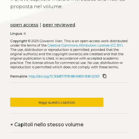
proposta nel volume.
open access
|
peer reviewed
Lingua:
it
Copyright
© 2025 Giovanni Vian.
This is an open-access work distributed
under the terms of the
Creative Commons Attribution License (CC BY)
.
The use, distribution or reproduction is permitted, provided that the
original author(s) and the copyright owner(s) are credited and that the
original publication is cited, in accordance with accepted academic
practice. The license allows for commercial use. No use, distribution or
reproduction is permitted which does not comply with these terms.
content_copy
Permalink
http://doi.org/10.30687/978-88-6969-908-5/001
leggi questo capitolo
+
Capitoli nello stesso volume