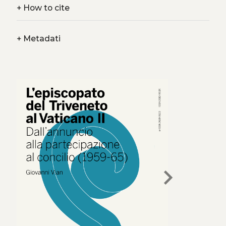
+
How to cite
+
Metadati
chevron_right