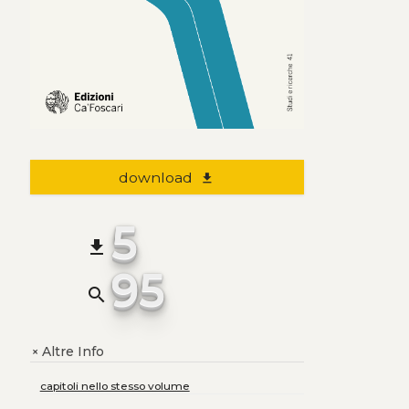
download
file_download
5
file_download
95
search
Altre Info
+
capitoli nello stesso volume