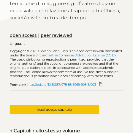
tematiche di maggiore significato sul piano
ecclesiale e in relazione al rapporto tra Chiesa,
società civile, cultura del tempo.
open access
|
peer reviewed
Lingua:
it
Copyright
© 2025 Giovanni Vian.
This is an open-access work distributed
under the terms of the
Creative Commons Attribution License (CC BY)
.
The use, distribution or reproduction is permitted, provided that the
original author(s) and the copyright owner(s) are credited and that the
original publication is cited, in accordance with accepted academic
practice. The license allows for commercial use. No use, distribution or
reproduction is permitted which does not comply with these terms.
content_copy
Permalink
http://doi.org/10.30687/978-88-6969-908-5/003
leggi questo capitolo
+
Capitoli nello stesso volume