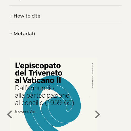
+
How to cite
+
Metadati
chevron_left
chevron_right