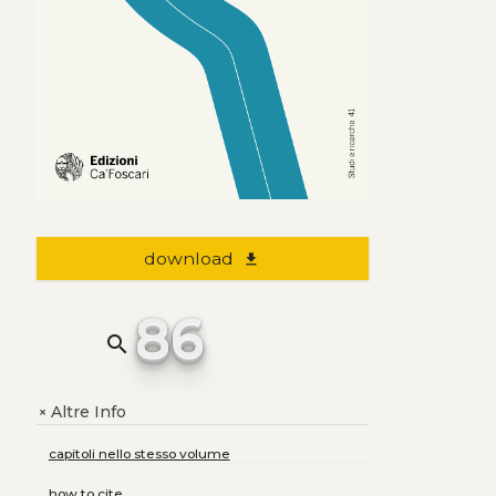
download
file_download
86
search
Altre Info
+
capitoli nello stesso volume
how to cite