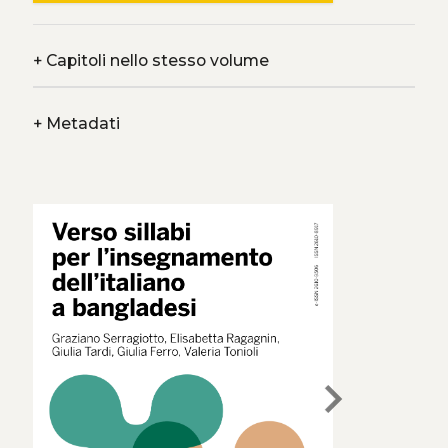
+
Capitoli nello stesso volume
+
Metadati
chevron_right