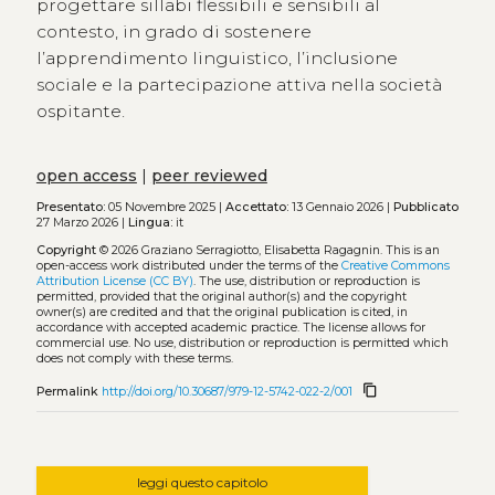
progettare sillabi flessibili e sensibili al
contesto, in grado di sostenere
l’apprendimento linguistico, l’inclusione
sociale e la partecipazione attiva nella società
ospitante.
open access
|
peer reviewed
Presentato:
05 Novembre 2025 |
Accettato:
13 Gennaio 2026 |
Pubblicato
27 Marzo 2026 |
Lingua:
it
Copyright
© 2026 Graziano Serragiotto, Elisabetta Ragagnin.
This is an
open-access work distributed under the terms of the
Creative Commons
Attribution License (CC BY)
. The use, distribution or reproduction is
permitted, provided that the original author(s) and the copyright
owner(s) are credited and that the original publication is cited, in
accordance with accepted academic practice. The license allows for
commercial use. No use, distribution or reproduction is permitted which
does not comply with these terms.
content_copy
Permalink
http://doi.org/10.30687/979-12-5742-022-2/001
leggi questo capitolo