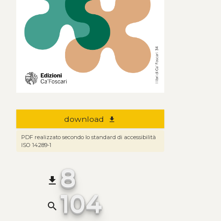
download
file_download
PDF realizzato secondo lo standard di accessibilità
ISO 14289-1
8
file_download
104
search