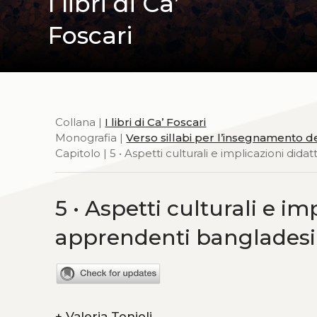
I libri di Ca’
Foscari
Collana |
I libri di Ca’ Foscari
Monografia |
Verso sillabi per l’insegnamento de
Capitolo | 5 • Aspetti culturali e implicazioni did
5 • Aspetti culturali e im
apprendenti bangladesi
+
Valeria Tonioli