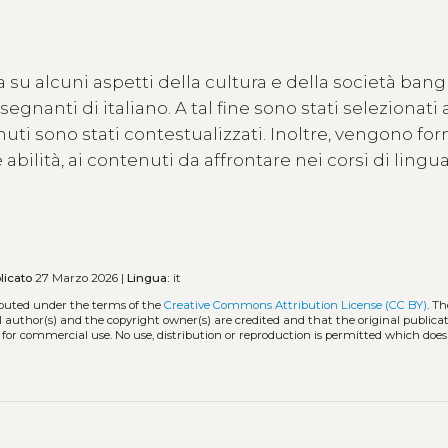
a su alcuni aspetti della cultura e della società ban
segnanti di italiano. A tal fine sono stati selezionati 
ntenuti sono stati contestualizzati. Inoltre, vengono for
abilità, ai contenuti da affrontare nei corsi di lingu
licato
27 Marzo 2026 |
Lingua:
it
ributed under the terms of the
Creative Commons Attribution License (CC BY)
. Th
l author(s) and the copyright owner(s) are credited and that the original publicati
 for commercial use. No use, distribution or reproduction is permitted which doe