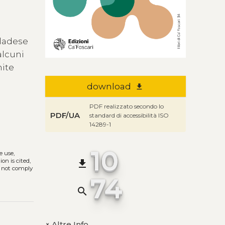
gladese
alcuni
nite
a
download
file_download
PDF realizzato secondo lo
PDF/UA
standard di accessibilità ISO
14289-1
10
e use,
on is cited,
file_download
s not comply
74
search
Altre Info
+