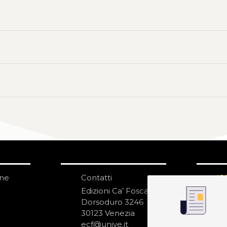
one
Contatti
IS
N
Edizioni Ca’ Foscari
Dorsoduro 3246
30123 Venezia
ecf@unive.it