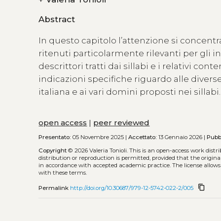
Abstract
In questo capitolo l’attenzione si concentr
ritenuti particolarmente rilevanti per gli in
descrittori tratti dai sillabi e i relativi co
indicazioni specifiche riguardo alle diverse 
italiana e ai vari domini proposti nei sillabi.
open access
|
peer reviewed
Presentato:
05 Novembre 2025 |
Accettato:
13 Gennaio 2026 |
Pubb
Copyright
© 2026 Valeria Tonioli.
This is an open-access work dist
distribution or reproduction is permitted, provided that the origina
in accordance with accepted academic practice. The license allows
with these terms.
content_copy
Permalink
http://doi.org/10.30687/979-12-5742-022-2/005