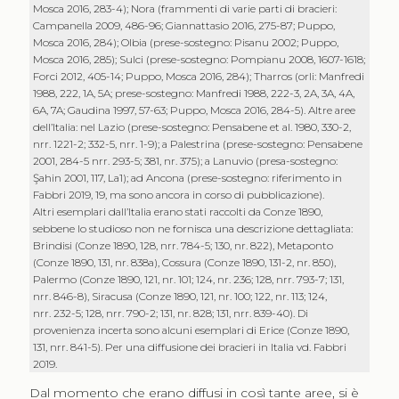
Mosca 2016, 283-4); Nora (frammenti di varie parti di bracieri:
Campanella 2009, 486-96; Giannattasio 2016, 275-87; Puppo,
Mosca 2016, 284); Olbia (prese-sostegno: Pisanu 2002; Puppo,
Mosca 2016, 285); Sulci (prese-sostegno: Pompianu 2008, 1607-1618;
Forci 2012, 405-14; Puppo, Mosca 2016, 284); Tharros (orli: Manfredi
1988, 222, 1A, 5A; prese-sostegno: Manfredi 1988, 222-3, 2A, 3A, 4A,
6A, 7A; Gaudina 1997, 57-63; Puppo, Mosca 2016, 284-5). Altre aree
dell’Italia: nel Lazio (prese-sostegno: Pensabene et al. 1980, 330-2,
nrr. 1221-2; 332-5, nrr. 1-9); a Palestrina (prese-sostegno: Pensabene
2001, 284-5 nrr. 293-5; 381, nr. 375); a Lanuvio (presa-sostegno:
Şahin 2001, 117, La1); ad Ancona (prese-sostegno: riferimento in
Fabbri 2019, 19, ma sono ancora in corso di pubblicazione).
Altri esemplari dall’Italia erano stati raccolti da Conze 1890,
sebbene lo studioso non ne fornisca una descrizione dettagliata:
Brindisi (Conze 1890, 128, nrr. 784-5; 130, nr. 822), Metaponto
(Conze 1890, 131, nr. 838a), Cossura (Conze 1890, 131-2, nr. 850),
Palermo (Conze 1890, 121, nr. 101; 124, nr. 236; 128, nrr. 793-7; 131,
nrr. 846-8), Siracusa (Conze 1890, 121, nr. 100; 122, nr. 113; 124,
nrr. 232-5; 128, nrr. 790-2; 131, nr. 828; 131, nrr. 839-40). Di
provenienza incerta sono alcuni esemplari di Erice (Conze 1890,
131, nrr. 841-5). Per una diffusione dei bracieri in Italia vd. Fabbri
2019.
Dal momento che erano diffusi in così tante aree, si è