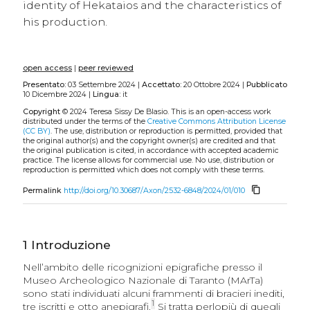
identity of Hekataios and the characteristics of
his production.
open access
|
peer reviewed
Presentato:
03 Settembre 2024 |
Accettato:
20 Ottobre 2024 |
Pubblicato
10 Dicembre 2024 |
Lingua:
it
Copyright
© 2024 Teresa Sissy De Blasio.
This is an open-access work
distributed under the terms of the
Creative Commons Attribution License
(CC BY)
. The use, distribution or reproduction is permitted, provided that
the original author(s) and the copyright owner(s) are credited and that
the original publication is cited, in accordance with accepted academic
practice. The license allows for commercial use. No use, distribution or
reproduction is permitted which does not comply with these terms.
content_copy
Permalink
http://doi.org/10.30687/Axon/2532-6848/2024/01/010
1
Introduzione
Nell’ambito delle ricognizioni epigrafiche presso il
Museo Archeologico Nazionale di Taranto (MArTa)
sono stati individuati alcuni frammenti di bracieri inediti,
1
tre iscritti e otto anepigrafi.
Si tratta perlopiù di quegli