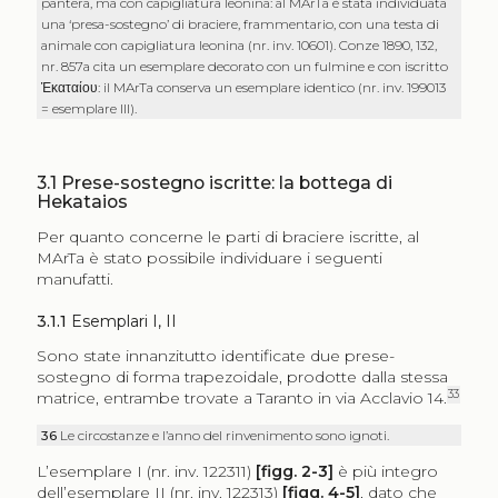
pantera, ma con capigliatura leonina: al MArTa è stata individuata
una ‘presa-sostegno’ di braciere, frammentario, con una testa di
animale con capigliatura leonina (nr. inv. 10601). Conze 1890, 132,
nr. 857a cita un esemplare decorato con un fulmine e con iscritto
Ἑκαταίου
: il MArTa conserva un esemplare identico (nr. inv. 199013
= esemplare III).
3.1
Prese-sostegno iscritte: la bottega di
Hekataios
Per quanto concerne le parti di braciere iscritte, al
MArTa è stato possibile individuare i seguenti
manufatti.
3.1.1
Esemplari I, II
Sono state innanzitutto identificate due prese-
sostegno di forma trapezoidale, prodotte dalla stessa
33
matrice, entrambe trovate a Taranto in via Acclavio 14.
36
Le circostanze e l’anno del rinvenimento sono ignoti.
L’esemplare I (nr. inv. 122311)
[figg. 2-3]
è più integro
dell’esemplare II (nr. inv. 122313)
[figg. 4-5]
, dato che