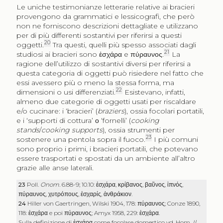
Le uniche testimonianze letterarie relative ai bracieri
provengono da grammatici e lessicografi, che però
non ne forniscono descrizioni dettagliate e utilizzano
per di più differenti sostantivi per riferirsi a questi
20
oggetti.
Tra questi, quelli più spesso associati dagli
21
studiosi ai bracieri sono
ἐσχάρα
e
πύραυνος
.
La
ragione dell’utilizzo di sostantivi diversi per riferirsi a
questa categoria di oggetti può risiedere nel fatto che
essi avessero più o meno la stessa forma, ma
22
dimensioni o usi differenziati.
Esistevano, infatti,
almeno due categorie di oggetti usati per riscaldare
e/o cucinare: i ‘bracieri’ (
braziers
), ossia focolari portatili,
e i ‘supporti di cottura’ ο ‘fornelli’ (
cooking
stands
/
cooking supports
), ossia strumenti per
23
sostenere una pentola sopra il fuoco.
I più comuni
sono proprio i primi, i bracieri portatili, che potevano
essere trasportati e spostati da un ambiente all’altro
grazie alle anse laterali.
23
Poll.
Onom.
6.88-9; 10.10:
ἐσχάρα
,
κρίβανος
,
βαῦνος
,
ἰπνός
,
πύραυνος
,
χυτρόπους
,
ἐσχαρίς
,
ἀνθράκιον
.
24
Hiller von Gaertringen, Wilski 1904, 178:
πύραυνος
; Conze 1890,
118:
ἐσχάρα
e poi
πύραυνος
; Amyx 1958, 229:
ἐσχάρα
.
Sulla definizione di
ἐσχάρα
come focolare domestico vd. Hom.
Il
.