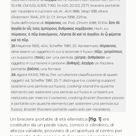
10.418;
Od
. 6.52, 6.305, 7.160, 14.420, 20.123, 23.71; braciere portatile
per riscaldare e cucinare vd. Ar.
Ach
. 888;
Vesp
. 938; altare
(Robinson 1946, 201-2). Cf. Amyx 1958, 229 ss.
Sulla definizione di
πύραυνος
vd. Poll.
Onom.
6.88; 10.104:
ἔστι δὲ
ἀγγεῖα ἐν οἷς τοὺς ἐμπύρους ἄνθρακας κομίζουσιν
; Hsch, s.v.
πύραινος
:
ὁ πῦρ ἐναυόμενος
.
Λέγεται δὲ καὶ τὸ ἀγγεῖον
,
ἐν ᾧ φέρεται
καὶ τὸ πῦρ
.
25
Mayence 1905, 404; Scheffer 1981, 25. Ad esempio,
πύραυνος
deve essere un oggetto in cui si accende il fuoco (
πῦρ
);
χυτρόπους
un supporto (
πούς
) per una pentola (
χύτρα
);
ἀνθράκιον
un
oggetto in cui tenere il carbone (
ἄνθαρξ
);
ἐσχάρα
un focolare
portatile;
βαῦνος
una fornace.
26
Agora
XXXIII, 199 ss. Per un’ulteriore classificazione di questi
oggetti vd. Scheffer 1981, 25-7: distingue tra
cooking support
(sostiene una pentola sul fuoco),
cooking-stand
(ha qualche
elemento per sostenere una pentola sul fuoco e un’apertura
realizzata per inserire il carbone),
cooking brazier
(focolare piccolo
e portatile con qualche elemento per sostenere una pentola sul
fuoco),
brazier
(focolare portatile usato solo per riscaldare),
Un braciere portatile di età ellenistica
[fig. 1]
era
costituito da un piede cavo, conico o cilindrico, di
altezza variabile, provvisto di un’apertura al centro per