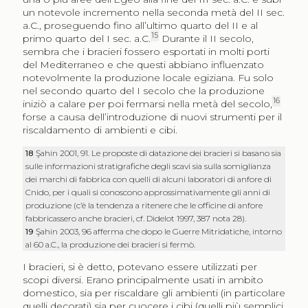
un notevole incremento nella seconda metà del II sec.
a.C., proseguendo fino all’ultimo quarto del II e al
15
primo quarto del I sec. a.C.
Durante il II secolo,
sembra che i bracieri fossero esportati in molti porti
del Mediterraneo e che questi abbiano influenzato
notevolmente la produzione locale egiziana. Fu solo
nel secondo quarto del I secolo che la produzione
16
iniziò a calare per poi fermarsi nella metà del secolo,
forse a causa dell’introduzione di nuovi strumenti per il
riscaldamento di ambienti e cibi.
18
Şahin 2001, 91. Le proposte di datazione dei bracieri si basano sia
sulle informazioni stratigrafiche degli scavi sia sulla somiglianza
dei marchi di fabbrica con quelli di alcuni laboratori di anfore di
Cnido, per i quali si conoscono approssimativamente gli anni di
produzione (c’è la tendenza a ritenere che le officine di anfore
fabbricassero anche bracieri, cf. Didelot 1997, 387 nota 28).
19
Şahin 2003, 96 afferma che dopo le Guerre Mitridatiche, intorno
al 60 a.C., la produzione dei bracieri si fermò.
I bracieri, si è detto, potevano essere utilizzati per
scopi diversi. Erano principalmente usati in ambito
domestico, sia per riscaldare gli ambienti (in particolare
quelli decorati) sia per cuocere i cibi (quelli più semplici