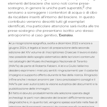
elementi del braciere che sono noti come prese-
2
sostegno, in genere le uniche parti superstiti,
che
servivano a sorreggere i contenitori di acqua o di cibo
da riscaldare inseriti all’interno del braciere. In questo
contributo verranno descritti tutti gli esemplari
identificati, ma particolare attenzione sarà rivolta alle tre
prese-sostegno che presentano iscritto uno stesso
antroponimo al caso genitivo,
Ἑκαταίου
.
4
La ricognizione epigrafica, svolta a dicembre 2022 e ancora a
giugno 2024, è legata ai lavori di preparazione della seconda
edizione del XIV volume di
Inscriptiones Graecae
. Il lavoro è stato
reso possibile dallo spoglio sistematico delle iscrizioni contenute
nei cataloghi del Museo Archeologico Nazionale di Taranto
(MArTa) da parte di Roberta Fabiani. A lei e a Giulio Vallarino
desidero esprimere i miei più sentiti ringraziamenti per il costante
impegno e supporto offerto durante le fasi della ricerca. Ringrazio
infine anche i revisori anonimi per i loro preziosissimi consigli e il
MArTa per aver autorizzato la visione autoptica dei documenti e la
pubblicazione delle immagini.
5
Il fatto è dovuto probabilmente alla selezione operata dagli
archeologi: le parti non decorate dei bracieri difficilmente sono
diagnostiche e, in quanto tali, vengono spesso scartate nella fase di
selezione dei frammenti ceramici da conservare e/o inventariare.