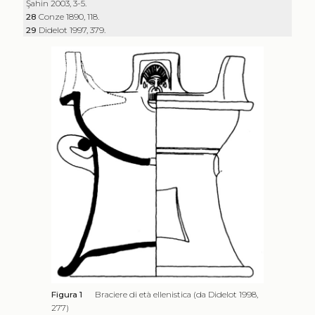
Şahin 2003, 3-5.
28
Conze 1890, 118.
29
Didelot 1997, 379.
Figura 1
Braciere di età ellenistica (da Didelot 1998,
277)