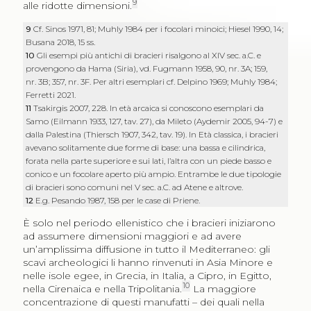
9
alle ridotte dimensioni.
9
Cf. Sinos 1971, 81; Muhly 1984 per i focolari minoici; Hiesel 1990, 14;
Busana 2018, 15 ss.
10
Gli esempi più antichi di bracieri risalgono al XIV sec. a.C. e
provengono da Hama (Siria), vd. Fugmann 1958, 90, nr. 3A; 159,
nr. 3B; 357, nr. 3F. Per altri esemplari cf. Delpino 1969; Muhly 1984;
Ferretti 2021.
11
Tsakirgis 2007, 228. In età arcaica si conoscono esemplari da
Samo (Eilmann 1933, 127, tav. 27), da Mileto (Aydemir 2005, 94-7) e
dalla Palestina (Thiersch 1907, 342, tav. 19). In Età classica, i bracieri
avevano solitamente due forme di base: una bassa e cilindrica,
forata nella parte superiore e sui lati, l’altra con un piede basso e
conico e un focolare aperto più ampio. Entrambe le due tipologie
di bracieri sono comuni nel V sec. a.C. ad Atene e altrove.
12
E.g. Pesando 1987, 158 per le case di Priene.
È solo nel periodo ellenistico che i bracieri iniziarono
ad assumere dimensioni maggiori e ad avere
un’amplissima diffusione in tutto il Mediterraneo: gli
scavi archeologici li hanno rinvenuti in Asia Minore e
nelle isole egee, in Grecia, in Italia, a Cipro, in Egitto,
10
nella Cirenaica e nella Tripolitania.
La maggiore
concentrazione di questi manufatti – dei quali nella