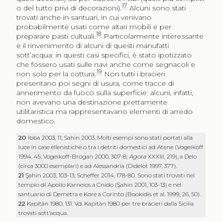
17
o del tutto privi di decorazioni).
Alcuni sono stati
trovati anche in santuari, in cui venivano
probabilmente usati come altari mobili e per
18
preparare pasti cultuali.
Particolarmente interessante
è il rinvenimento di alcuni di questi manufatti
sott’acqua: in questi casi specifici, è stato ipotizzato
che fossero usati sulle navi anche come segnacoli e
19
non solo per la cottura.
Non tutti i bracieri
presentano poi segni di usura, come tracce di
annerimento da fuoco sulla superficie: alcuni, infatti,
non avevano una destinazione prettamente
utilitaristica ma rappresentavano elementi di arredo
domestico.
20
Ibba 2003, 11; Sahin 2003. Molti esempi sono stati portati alla
luce in case ellenistiche o tra i detriti domestici ad Atene (Vogeikoff
1994, 45; Vogeikoff-Brogan 2000, 307-8;
Agora
XXXIII, 219), a Delo
(circa 3000 esemplari) e ad Alessandria (Didelot 1997, 377).
21
Şahin 2003, 103-13; Scheffer 2014, 178-80. Sono stati trovati nel
tempio di Apollo Karneios a Cnido (Şahin 2001, 103-13) e nel
santuario di Demetra e Kore a Corinto (Bookidis et al. 1999, 26, 50).
22
Kapitän 1980, 131. Vd. Kapitän 1980 per tre bracieri dalla Sicilia
trovati sott’acqua.