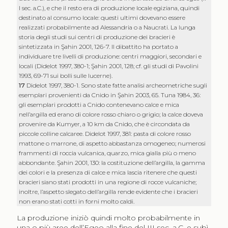
I sec. a.C.), e che il resto era di produzione locale egiziana, quindi
destinato al consumo locale: questi ultimi dovevano essere
realizzati probabilmente ad Alessandria o a Naucrati. La lunga
storia degli studi sui centri di produzione dei bracieri è
sintetizzata in Şahin 2001, 126-7. Il dibattito ha portato a
individuare tre livelli di produzione: centri maggiori, secondari e
locali (Didelot 1997, 380-1; Şahin 2001, 128; cf. gli studi di Pavolini
1993, 69-71 sui bolli sulle lucerne).
17
Didelot 1997, 380-1. Sono state fatte analisi archeometriche sugli
esemplari provenienti da Cnido in Şahin 2003, 65. Tuna 1984, 36:
gli esemplari prodotti a Cnido contenevano calce e mica
nell’argilla ed erano di colore rosso chiaro o grigio; la calce doveva
provenire da Kumyer, a 10 km da Cnido, che è circondata da
piccole colline calcaree. Didelot 1997, 381: pasta di colore rosso
mattone o marrone, di aspetto abbastanza omogeneo; numerosi
frammenti di roccia vulcanica, quarzo, mica gialla più o meno
abbondante. Şahin 2001, 130: la costituzione dell’argilla, la gamma
dei colori e la presenza di calce e mica lascia ritenere che questi
bracieri siano stati prodotti in una regione di rocce vulcaniche;
inoltre, l’aspetto slegato dell’argilla rende evidente che i bracieri
non erano stati cotti in forni molto caldi.
La produzione iniziò quindi molto probabilmente in
una o più aree dell’Egeo alla fine del III sec. a.C. e subì