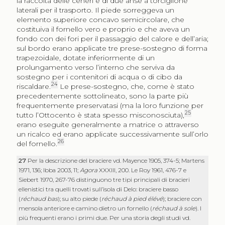
la raccolta delle ceneri e di due anse a torciglione
laterali per il trasporto. Il piede sorreggeva un
elemento superiore concavo semicircolare, che
costituiva il fornello vero e proprio e che aveva un
fondo con dei fori per il passaggio del calore e dell’aria;
sul bordo erano applicate tre prese-sostegno di forma
trapezoidale, dotate inferiormente di un
prolungamento verso l’interno che serviva da
sostegno per i contenitori di acqua o di cibo da
24
riscaldare.
Le prese-sostegno, che, come è stato
precedentemente sottolineato, sono la parte più
frequentemente preservatasi (ma la loro funzione per
25
tutto l’Ottocento è stata spesso misconosciuta),
erano eseguite generalmente a matrice o attraverso
un ricalco ed erano applicate successivamente sull’orlo
26
del fornello.
27
Per la descrizione del braciere vd. Mayence 1905, 374-5; Martens
1971, 136; Ibba 2003, 11;
Agora
XXXIII, 200. Le Roy 1961, 476-7 e
Siebert 1970, 267-76 distinguono tre tipi principali di bracieri
ellenistici tra quelli trovati sull’isola di Delo: braciere basso
(
réchaud bas
); su alto piede (
réchaud à pied élévé
); braciere con
mensola anteriore e camino dietro un fornello (
réchaud à sole
). I
più frequenti erano i primi due. Per una storia degli studi vd.