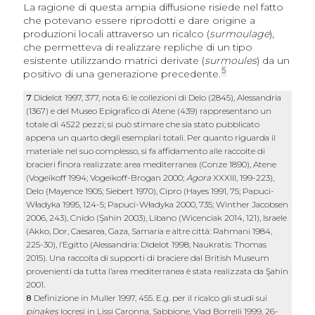
La ragione di questa ampia diffusione risiede nel fatto
che potevano essere riprodotti e dare origine a
produzioni locali attraverso un ricalco (
surmoulage
),
che permetteva di realizzare repliche di un tipo
esistente utilizzando matrici derivate (
surmoules
) da un
5
positivo di una generazione precedente.
7
Didelot 1997, 377, nota 6: le collezioni di Delo (2845), Alessandria
(1367) e del Museo Epigrafico di Atene (439) rappresentano un
totale di 4522 pezzi; si può stimare che sia stato pubblicato
appena un quarto degli esemplari totali. Per quanto riguarda il
materiale nel suo complesso, si fa affidamento alle raccolte di
bracieri finora realizzate: area mediterranea (Conze 1890), Atene
(Vogeikoff 1994; Vogeikoff-Brogan 2000;
Agora
XXXIII, 199-223),
Delo (Mayence 1905; Siebert 1970), Cipro (Hayes 1991, 75; Papuci-
Władyka 1995, 124-5; Papuci-Władyka 2000, 735; Winther Jacobsen
2006, 243), Cnido (Şahin 2003), Libano (Wicenciak 2014, 121), Israele
(Akko, Dor, Caesarea, Gaza, Samaria e altre città: Rahmani 1984,
225-30), l’Egitto (Alessandria: Didelot 1998; Naukratis: Thomas
2015). Una raccolta di supporti di braciere dal British Museum
provenienti da tutta l’area mediterranea è stata realizzata da Şahin
2001.
8
Definizione in Muller 1997, 455. E.g. per il ricalco gli studi sui
pinakes
locresi in Lissi Caronna, Sabbione, Vlad Borrelli 1999, 26-