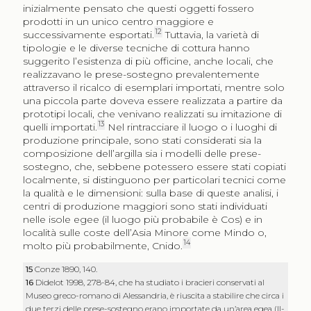
inizialmente pensato che questi oggetti fossero
prodotti in un unico centro maggiore e
12
successivamente esportati.
Tuttavia, la varietà di
tipologie e le diverse tecniche di cottura hanno
suggerito l’esistenza di più officine, anche locali, che
realizzavano le prese-sostegno prevalentemente
attraverso il ricalco di esemplari importati, mentre solo
una piccola parte doveva essere realizzata a partire da
prototipi locali, che venivano realizzati su imitazione di
13
quelli importati.
Nel rintracciare il luogo o i luoghi di
produzione principale, sono stati considerati sia la
composizione dell’argilla sia i modelli delle prese-
sostegno, che, sebbene potessero essere stati copiati
localmente, si distinguono per particolari tecnici come
la qualità e le dimensioni: sulla base di queste analisi, i
centri di produzione maggiori sono stati individuati
nelle isole egee (il luogo più probabile è Cos) e in
località sulle coste dell’Asia Minore come Mindo o,
14
molto più probabilmente, Cnido.
15
Conze 1890, 140.
16
Didelot 1998, 278-84, che ha studiato i bracieri conservati al
Museo greco-romano di Alessandria, è riuscita a stabilire che circa i
due terzi delle prese-sostegno erano importate da un’area egea (II-