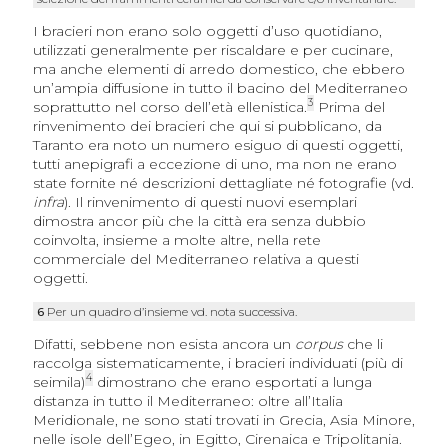
I bracieri non erano solo oggetti d’uso quotidiano,
utilizzati generalmente per riscaldare e per cucinare,
ma anche elementi di arredo domestico, che ebbero
un’ampia diffusione in tutto il bacino del Mediterraneo
3
soprattutto nel corso dell’età ellenistica.
Prima del
rinvenimento dei bracieri che qui si pubblicano, da
Taranto era noto un numero esiguo di questi oggetti,
tutti anepigrafi a eccezione di uno, ma non ne erano
state fornite né descrizioni dettagliate né fotografie (vd.
infra
). Il rinvenimento di questi nuovi esemplari
dimostra ancor più che la città era senza dubbio
coinvolta, insieme a molte altre, nella rete
commerciale del Mediterraneo relativa a questi
oggetti.
6
Per un quadro d’insieme vd. nota successiva.
Difatti, sebbene non esista ancora un
corpus
che li
raccolga sistematicamente, i bracieri individuati (più di
4
seimila)
dimostrano che erano esportati a lunga
distanza in tutto il Mediterraneo: oltre all’Italia
Meridionale, ne sono stati trovati in Grecia, Asia Minore,
nelle isole dell’Egeo, in Egitto, Cirenaica e Tripolitania.