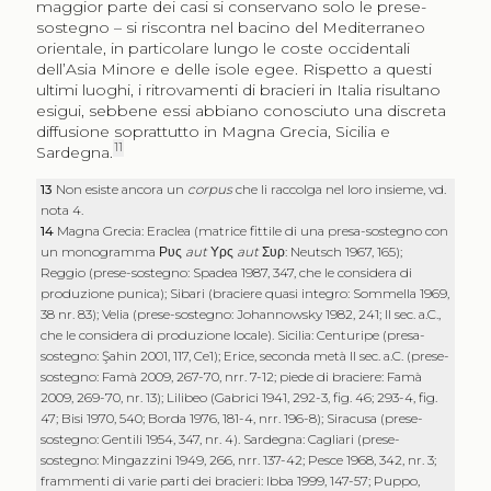
maggior parte dei casi si conservano solo le prese-
sostegno – si riscontra nel bacino del Mediterraneo
orientale, in particolare lungo le coste occidentali
dell’Asia Minore e delle isole egee. Rispetto a questi
ultimi luoghi, i ritrovamenti di bracieri in Italia risultano
esigui, sebbene essi abbiano conosciuto una discreta
diffusione soprattutto in Magna Grecia, Sicilia e
11
Sardegna.
13
Non esiste ancora un
corpus
che li raccolga nel loro insieme, vd.
nota 4.
14
Magna Grecia: Eraclea (matrice fittile di una presa-sostegno con
un monogramma
Ρυς
aut
Υρς
aut
Συρ
: Neutsch 1967, 165);
Reggio (prese-sostegno: Spadea 1987, 347, che le considera di
produzione punica); Sibari (braciere quasi integro: Sommella 1969,
38 nr. 83); Velia (prese-sostegno: Johannowsky 1982, 241; II sec. a.C.,
che le considera di produzione locale). Sicilia: Centuripe (presa-
sostegno: Şahin 2001, 117, Ce1); Erice, seconda metà II sec. a.C. (prese-
sostegno: Famà 2009, 267-70, nrr. 7-12; piede di braciere: Famà
2009, 269-70, nr. 13); Lilibeo (Gabrici 1941, 292-3, fig. 46; 293-4, fig.
47; Bisi 1970, 540; Borda 1976, 181-4, nrr. 196-8); Siracusa (prese-
sostegno: Gentili 1954, 347, nr. 4). Sardegna: Cagliari (prese-
sostegno: Mingazzini 1949, 266, nrr. 137-42; Pesce 1968, 342, nr. 3;
frammenti di varie parti dei bracieri: Ibba 1999, 147-57; Puppo,