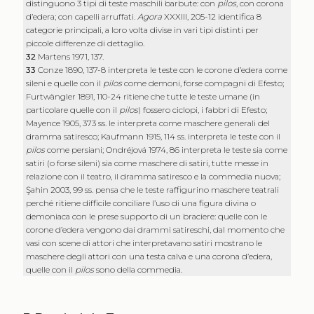
distinguono 3 tipi di teste maschili barbute: con
pilos
, con corona
d’edera; con capelli arruffati.
Agora
XXXIII, 205-12 identifica 8
categorie principali, a loro volta divise in vari tipi distinti per
piccole differenze di dettaglio.
32
Martens 1971, 137.
33
Conze 1890, 137-8 interpreta le teste con le corone d’edera come
sileni e quelle con il
pilos
come demoni, forse compagni di Efesto;
Furtwängler 1891, 110-24 ritiene che tutte le teste umane (in
particolare quelle con il
pilos
) fossero ciclopi, i fabbri di Efesto;
Mayence 1905, 373 ss. le interpreta come maschere generali del
dramma satiresco; Kaufmann 1915, 114 ss. interpreta le teste con il
pilos
come persiani; Ondréjová 1974, 86 interpreta le teste sia come
satiri (o forse sileni) sia come maschere di satiri, tutte messe in
relazione con il teatro, il dramma satiresco e la commedia nuova;
Şahin 2003, 99 ss. pensa che le teste raffigurino maschere teatrali
perché ritiene difficile conciliare l’uso di una figura divina o
demoniaca con le prese supporto di un braciere: quelle con le
corone d’edera vengono dai drammi satireschi, dal momento che
vasi con scene di attori che interpretavano satiri mostrano le
maschere degli attori con una testa calva e una corona d’edera,
quelle con il
pilos
sono della commedia.