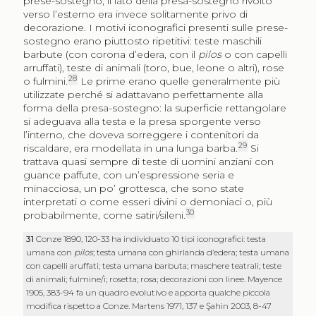
prese-sostegno; il lato della presa-sostegno rivolto
verso l’esterno era invece solitamente privo di
decorazione. I motivi iconografici presenti sulle prese-
sostegno erano piuttosto ripetitivi: teste maschili
barbute (con corona d’edera, con il
pilos
o con capelli
arruffati), teste di animali (toro, bue, leone o altri), rose
28
o fulmini.
Le prime erano quelle generalmente più
utilizzate perché si adattavano perfettamente alla
forma della presa-sostegno: la superficie rettangolare
si adeguava alla testa e la presa sporgente verso
l’interno, che doveva sorreggere i contenitori da
29
riscaldare, era modellata in una lunga barba.
Si
trattava quasi sempre di teste di uomini anziani con
guance paffute, con un’espressione seria e
minacciosa, un po’ grottesca, che sono state
interpretati o come esseri divini o demoniaci o, più
30
probabilmente, come satiri/sileni.
31
Conze 1890, 120-33 ha individuato 10 tipi iconografici: testa
umana con
pilos
; testa umana con ghirlanda d’edera; testa umana
con capelli aruffati; testa umana barbuta; maschere teatrali; teste
di animali; fulmine/i; rosetta; rosa; decorazioni con linee. Mayence
1905, 383-94 fa un quadro evolutivo e apporta qualche piccola
modifica rispetto a Conze. Martens 1971, 137 e Şahin 2003, 8-47