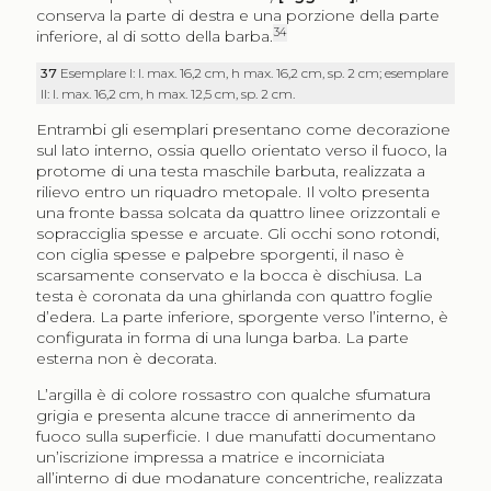
conserva la parte di destra e una porzione della parte
34
inferiore, al di sotto della barba.
37
Esemplare I: l. max. 16,2 cm, h max. 16,2 cm, sp. 2 cm; esemplare
II: l. max. 16,2 cm, h max. 12,5 cm, sp. 2 cm.
Entrambi gli esemplari presentano come decorazione
sul lato interno, ossia quello orientato verso il fuoco, la
protome di una testa maschile barbuta, realizzata a
rilievo entro un riquadro metopale. Il volto presenta
una fronte bassa solcata da quattro linee orizzontali e
sopracciglia spesse e arcuate. Gli occhi sono rotondi,
con ciglia spesse e palpebre sporgenti, il naso è
scarsamente conservato e la bocca è dischiusa. La
testa è coronata da una ghirlanda con quattro foglie
d’edera. La parte inferiore, sporgente verso l’interno, è
configurata in forma di una lunga barba. La parte
esterna non è decorata.
L’argilla è di colore rossastro con qualche sfumatura
grigia e presenta alcune tracce di annerimento da
fuoco sulla superficie. I due manufatti documentano
un’iscrizione impressa a matrice e incorniciata
all’interno di due modanature concentriche, realizzata