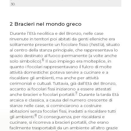
30.
2
Bracieri nel mondo greco
Durante l’Età neolitica e del Bronzo, nelle case
rinvenute in territori poi abitati da genti elleniche era
solitamente presente un focolare fisso (
hestía
), situato
al centro della stanza principale, che rappresentava lo
spazio destinato al fuoco permanente (a volte anche
6
solo simbolico).
Il suo impiego era molteplice, in
quanto i focolari rappresentavano il fulcro di molte
attività domestiche: poteva servire a cucinare e a
riscaldare gli ambienti, ma anche per attività
cerimoniali e cultuali. Tuttavia, già dall’Età del Bronzo,
accanto ai focolari fissi iniziarono a essere attestati
7
anche bracieri e focolari portatili.
Durante la tarda Età
arcaica e classica, a causa del numero crescente di
stanze nelle case, si cominciarono a costruire
abitazioni senza focolari fissi, inadatti a riscaldare tutti
8
gli ambienti.
Di conseguenza, per riscaldarsi e
cucinare, si ricorreva a bracieri portatili, che erano
facilmente trasportabili da un ambiente all’altro grazie