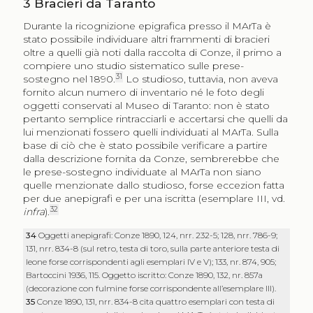
3
Bracieri da Taranto
Durante la ricognizione epigrafica presso il MArTa è
stato possibile individuare altri frammenti di bracieri
oltre a quelli già noti dalla raccolta di Conze, il primo a
compiere uno studio sistematico sulle prese-
31
sostegno nel 1890.
Lo studioso, tuttavia, non aveva
fornito alcun numero di inventario né le foto degli
oggetti conservati al Museo di Taranto: non è stato
pertanto semplice rintracciarli e accertarsi che quelli da
lui menzionati fossero quelli individuati al MArTa. Sulla
base di ciò che è stato possibile verificare a partire
dalla descrizione fornita da Conze, sembrerebbe che
le prese-sostegno individuate al MArTa non siano
quelle menzionate dallo studioso, forse eccezion fatta
per due anepigrafi e per una iscritta (esemplare III, vd.
32
infra
).
34
Oggetti anepigrafi: Conze 1890, 124, nrr. 232-5; 128, nrr. 786-9;
131, nrr. 834-8 (sul retro, testa di toro, sulla parte anteriore testa di
leone forse corrispondenti agli esemplari IV e V); 133, nr. 874, 905;
Bartoccini 1936, 115. Oggetto iscritto: Conze 1890, 132, nr. 857a
(decorazione con fulmine forse corrispondente all’esemplare III).
35
Conze 1890, 131, nrr. 834-8 cita quattro esemplari con testa di