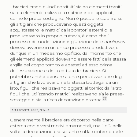
I bracieri erano quindi costituiti sia da elementi torniti
sia da elementi realizzati a matrice e poi applicati,
come le prese-sostegno. Non è possibile stabilire se
gli artigiani che producevano questi oggetti
acquistassero le matrici da laboratori esterni o le
producessero in proprio, tuttavia, è certo che il
processo di modellazione e giunzione delle
appliques
doveva avvenire in un unico processo produttivo, e
dunque in un medesimo opificio, dal momento che
gli elementi applicati dovevano essere fatti della stessa
argilla del corpo tornito e adattati ad esso prima
dell’essicazione e della cottura del braciere. Si
potrebbe anche pensare a una specializzazione degli
artigiani che lavoravano nella stessa bottega: da un
lato, figuli che realizzavano oggetti al tornio; dall’altro,
figuli che, utilizzando matrici, realizzavano sia le prese-
27
sostegno e sia la ricca decorazione esterna.
30
Didelot 1997, 387-8.
Generalmente il braciere era decorato nella parte
esterna con diversi motivi ornamentali, ma il più delle
volte la decorazione era soltanto sul lato interno delle