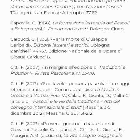
Latinus. Neue Beiträge zur Edition und Interpretation
der neulateinischen Dichtung von Giovanni Pascoli
.
Tübingen: Narr Francke Attempto, 37-52.
Capovilla, G. (1988).
La formazione letteraria del Pascoli
a Bologna
. Vol. 1,
Documenti e testi
. Bologna: Clueb.
Carducci, G. (1935). «Per la morte di Giuseppe
Garibaldi».
Discorsi letterari e storici
. Bologna:
Zanichelli, 441-57. Edizione Nazionale delle Opere di
Giosuè Carducci 8.
Citti, F. (2007). «In margine all’edizione di
Traduzioni e
Riduzioni
»,
Rivista Pascoliana
, 17, 33-70.
Citti, F. (2017).
«
‘Son favole’: percorsi pascoliani tra saggi
letterari e traduzioni. Con in appendice
La favola in
Grecia e a Roma
». Fera, V.; Galatà F.; Gionta, D.; Malta C.
(a cura di),
Pascoli e le vie della tradizione = Atti del
convegno internazionale di studi
(Messina, 3-5
dicembre 2012). Messina: CISU, 151-212.
Citti, F. (2023). «Proverbi greci nella traduzione di
Giovanni Pascoli». Campana, A.; Chines, L.; Giunta, F.;
Mangini, A.M. (a cura di),
La vita è segno. Saggi sulle