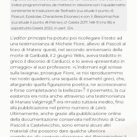
indice programmatico, da mettere in relazione con il quadernetto
contenente le traduzioni da Teofrasto (cui allude il punto «5
Flosculi, Epistolae, Characteres Eicones») e con il
Bessomachos
(cui allude il punto «8 Patria»); cf. Galatà 2017, 148-9 (ms 95) e
soprattutto Galatà 2022, in part. 124.
L’
editor princeps
ha potuto poi ricollegare il testo ad
una testimonianza di Michele Fiore, allievo di Pascoli al
liceo di Matera: questi, nel secondo anniversario della
morte di Garibaldi, il 2 giugno 1884, aveva tradotto in
greco il discorso di Carducci, e lo aveva «presentato in
omaggio» al suo professore. «L’indomani egli scrisse
sulla lavagna», prosegue Fiore, «e noi riproducemmo
nei nostri quaderni, una sequela di esametri greci, che,
allargando quella figurazione poetica, ne accrescevano
7
e forse completavano la bellezza».
Il poemetto, la cui
esistenza era nota anche attraverso una testimonianza
8
di Manara Valgimigli,
era rimasto tuttavia inedito, fino
alla pubblicazione nel primo numero di
Lexis
.
Ultimamente, anche grazie alla pubblicazione online
della documentazione conservata nell’Archivio di Casa
Pascoli a Castelvecchio, sono emersi alcuni altri
materiali che possono dare qualche ulteriore
contributo alla contestualizzazione del
Bessomachos
: li