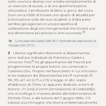
sotto una luce diversa: non si tratta semplicemente di
un esercizio di scuola, o di una sperimentazione
virtuosistica. Il professore di latino e greco del Liceo
Duni cerca infatti di trovare uno spazio di attualità per
la formazione civile dei suoi studenti, e d’altra parte
sembra già ragionare in una prospettiva di
celebrazione degli eroi risorgimentali che troverà una
18
sua dimensione più precisa in anni successivi.
18
Lo ha osservato Galatà 2016, 56-7, riprendendo osservazioni di
Paradisi 2011, 277-9.
3
Ulteriori significativi riferimenti al
Bessomachos
sono stati poi individuati da Francesco Galatà e
19
Vincenzo Fera
tra gli appunti presi dal Pascoli per
programmare le proprie lezioni, ora conservati a
Castelvecchio. Proprio nel fascicoletto in cui si trovano
le tre redazioni del
Bessomachos
(nei ff. numerati 37,
38, 39), al f. 40 (G.71.4.2.13) si legge, in alto, sopra
all’abbozzo di
Chloe
, un appunto dedicato ai temi di
lezione: «½ [ora] (Comm.[emorazione] di Garib[aldi])»,
che si ricollega in maniera diretta alla testimonianza di
Michele Fiore, e alla lezione del 3 giugno 1884. C’è
tuttavia una immagine che ritorna emblematicamente