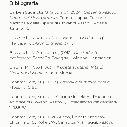
Bibliografia
Barberi Squarotti, G. (a cura di) (2024).
Giovanni Pascoli,
Poemi del Risorgimento
. Torino: Hapax. Edizione
Nazionale delle Opere di Giovanni Pascoli. Poesie
italiane IX.
Bazzocchi, M.A. (2002).
«
Giovanni Pascoli a Luigi
Mercatelli
»
.
L’Archiginnasio
, 3-14.
Bazzocchi, M.A. (a cura di) (2013).
Da studente a
professore. Pascoli a Bologna
. Bologna: Pendragon.
2
Biagini, M. [1955 ](1963
).
Il poeta solitario. Vita di
Giovanni Pascoli
. Milano: Mursia.
Cannatà Fera, M. (2020a).
Pascoli e la melica corale
.
Messina: CISU.
Cannatà Fera, M. (2020b). «Una singolare, dimenticata
epigrafe di Giovanni Pascoli»,
Umanesimo dei moderni
,
1, 388-95.
Cannatà Fera, M. (2022). «Alceo, il poeta rimosso».
Chiummo, C.; Kofler, W.; Sanzotta, V. (Hrsgg),
Pascoli