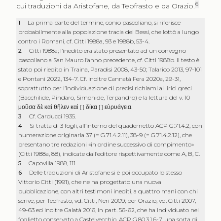
6
cui traduzioni da Aristofane, da Teofrasto e da Orazio.
1
La prima parte del termine, conio pascoliano, si riferisce
probabilmente alla popolazione tracia dei Bessi, che lottò a lungo
contro i Romani, cf. Citti 1988a, 93 e 1988b, 53-4.
2
Citti 1988a; l’inedito era stato presentato ad un convegno
pascoliano a San Mauro l’anno precedente, cf. Citti 1988b. Il testo è
stato poi riedito in Traina, Paradisi 2008, 43-50; Talarico 2013, 97-101
e Pontani 2022, 134-7. Cf. inoltre Cannatà Fera 2020a, 29-31,
soprattutto per l’individuazione di precisi richiami ai lirici greci
(Bacchilide, Pindaro, Simonide, Terpandro) e la lettura del v. 10
μοῦσα δὲ καὶ θῆλεν καὶ
[ ]
δίκα
[ ]
εὐρυάγεια
.
3
Cf. Carducci 1935.
4
Si tratta di 3 fogli, all’interno del quadernetto ACP G.71.4.2, con
numerazione originaria 37 (= G.71.4.2.11), 38-9 (= G.71.4.2.12), che
presentano tre redazioni «in ordine successivo di compimento»
(Citti 1988a, 88), indicate dall’editore rispettivamente come A, B, C.
5
Capovilla 1988, 111.
6
Delle traduzioni di Aristofane si è poi occupato lo stesso
Vittorio Citti (1991), che ne ha progettato una nuova
pubblicazione, con altri testimoni inediti, a quattro mani con chi
scrive; per Teofrasto, vd. Citti, Neri 2009; per Orazio, vd. Citti 2007,
49-63 ed inoltre Galatà 2016, in part. 56-62, che ha individuato nel
foglietto conservato a Castelvecchio, ACP G.80.3.1.6-7, una sorta di