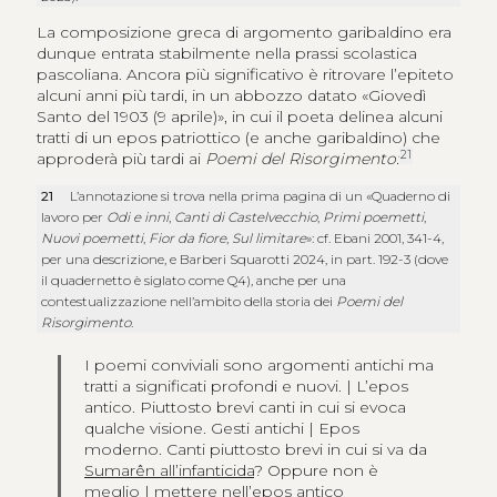
La composizione greca di argomento garibaldino era
dunque entrata stabilmente nella prassi scolastica
pascoliana. Ancora più significativo è ritrovare l’epiteto
alcuni anni più tardi, in un abbozzo datato «Giovedì
Santo del 1903 (9 aprile)», in cui il poeta delinea alcuni
tratti di un epos patriottico (e anche garibaldino) che
21
approderà più tardi ai
Poemi del Risorgimento:
21
L’annotazione si trova nella prima pagina di un «Quaderno di
lavoro per
Odi e inni
,
Canti di Castelvecchio
,
Primi poemetti
,
Nuovi poemetti
,
Fior da fiore
,
Sul limitare
»: cf. Ebani 2001, 341-4,
per una descrizione, e Barberi Squarotti 2024, in part. 192-3 (dove
il quadernetto è siglato come Q4), anche per una
contestualizzazione nell’ambito della storia dei
Poemi del
Risorgimento
.
I poemi conviviali sono argomenti antichi ma
tratti a significati profondi e nuovi. | L’epos
antico. Piuttosto brevi canti in cui si evoca
qualche visione. Gesti antichi | Epos
moderno. Canti piuttosto brevi in cui si va da
Sumarên all’infanticida
? Oppure non è
meglio | mettere nell’epos antico