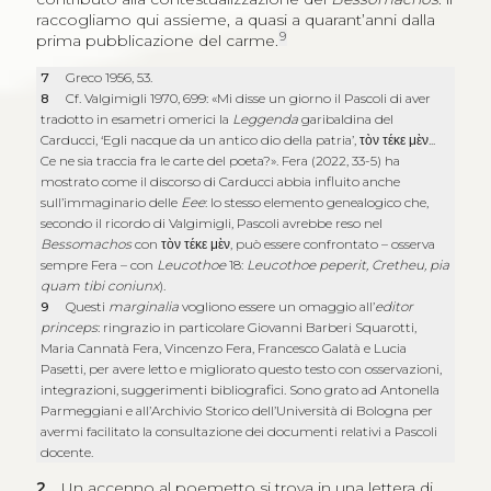
raccogliamo qui assieme, a quasi a quarant’anni dalla
9
prima pubblicazione del carme.
7
Greco 1956, 53.
8
Cf. Valgimigli 1970, 699: «Mi disse un giorno il Pascoli di aver
tradotto in esametri omerici la
Leggenda
garibaldina del
Carducci, ‘Egli nacque da un antico dio della patria’,
τὸν τέκε μὲν
...
Ce ne sia traccia fra le carte del poeta?». Fera (2022, 33-5) ha
mostrato come il discorso di Carducci abbia influito anche
sull’immaginario delle
Eee
: lo stesso elemento genealogico che,
secondo il ricordo di Valgimigli, Pascoli avrebbe reso nel
Bessomachos
con
τὸν τέκε μὲν
, può essere confrontato – osserva
sempre Fera – con
Leucothoe
18:
Leucothoe peperit, Cretheu, pia
quam tibi coniunx
).
9
Questi
marginalia
vogliono essere un omaggio all’
editor
princeps
: ringrazio in particolare Giovanni Barberi Squarotti,
Maria Cannatà Fera, Vincenzo Fera, Francesco Galatà e Lucia
Pasetti, per avere letto e migliorato questo testo con osservazioni,
integrazioni, suggerimenti bibliografici. Sono grato ad Antonella
Parmeggiani e all’Archivio Storico dell’Università di Bologna per
avermi facilitato la consultazione dei documenti relativi a Pascoli
docente.
2
Un accenno al poemetto si trova in una lettera di