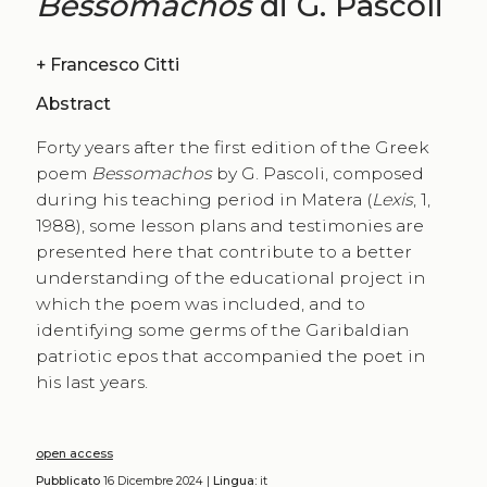
Bessomachos
di G. Pascoli
+
Francesco Citti
Abstract
Forty years after the first edition of the Greek
poem
Bessomachos
by G. Pascoli, composed
during his teaching period in Matera (
Lexis
, 1,
1988), some lesson plans and testimonies are
presented here that contribute to a better
understanding of the educational project in
which the poem was included, and to
identifying some germs of the Garibaldian
patriotic epos that accompanied the poet in
his last years.
open access
Pubblicato
16 Dicembre 2024 |
Lingua:
it