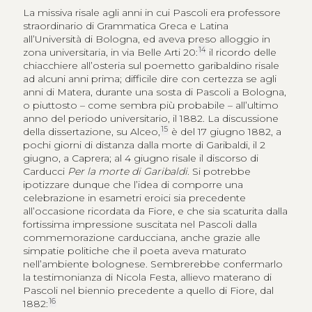
La missiva risale agli anni in cui Pascoli era professore
straordinario di Grammatica Greca e Latina
all’Università di Bologna, ed aveva preso alloggio in
14
zona universitaria, in via Belle Arti 20:
il ricordo delle
chiacchiere all’osteria sul poemetto garibaldino risale
ad alcuni anni prima; difficile dire con certezza se agli
anni di Matera, durante una sosta di Pascoli a Bologna,
o piuttosto – come sembra più probabile – all’ultimo
anno del periodo universitario, il 1882. La discussione
15
della dissertazione, su Alceo,
è del 17 giugno 1882, a
pochi giorni di distanza dalla morte di Garibaldi, il 2
giugno, a Caprera; al 4 giugno risale il discorso di
Carducci
Per la morte di Garibaldi
. Si potrebbe
ipotizzare dunque che l’idea di comporre una
celebrazione in esametri eroici sia precedente
all’occasione ricordata da Fiore, e che sia scaturita dalla
fortissima impressione suscitata nel Pascoli dalla
commemorazione carducciana, anche grazie alle
simpatie politiche che il poeta aveva maturato
nell’ambiente bolognese. Sembrerebbe confermarlo
la testimonianza di Nicola Festa, allievo materano di
Pascoli nel biennio precedente a quello di Fiore, dal
16
1882: