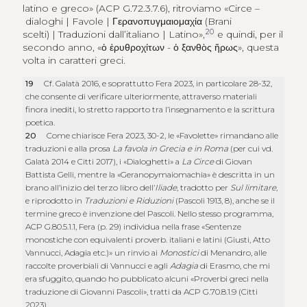
latino e greco» (ACP G.72.3.7.6), ritroviamo «Circe –
dialoghi | Favole |
Γερανοπυγμαιομαχία
(Brani
20
scelti) | Traduzioni dall’italiano | Latino»,
e quindi, per il
secondo anno, «
ὁ ἐρυθροχίτων
-
ὁ ξανθὸς ἥρως
», questa
volta in caratteri greci.
19
Cf. Galatà 2016, e soprattutto Fera 2023, in particolare 28-32,
che consente di verificare ulteriormente, attraverso materiali
finora inediti, lo stretto rapporto tra l’insegnamento e la scrittura
poetica.
20
Come chiarisce Fera 2023, 30-2, le «Favolette» rimandano alle
traduzioni e alla prosa
La favola in Grecia e in Roma
(per cui vd.
Galatà 2014 e Citti 2017), i «Dialoghetti» a
La Circe
di Giovan
Battista Gelli, mentre la «Geranopymaiomachia» è descritta in un
brano all’inizio del terzo libro dell’
Iliade
, tradotto per
Sul limitare
,
e riprodotto in
Traduzioni e Riduzioni
(Pascoli 1913, 8), anche se il
termine greco è invenzione del Pascoli. Nello stesso programma,
ACP G.80.5.1.1, Fera (p. 29) individua nella frase «Sentenze
monostiche con equivalenti proverb. italiani e latini (Giusti, Atto
Vannucci, Adagia etc.)» un rinvio ai
Monostici
di Menandro, alle
raccolte proverbiali di Vannucci e agli
Adagia
di Erasmo, che mi
era sfuggito, quando ho pubblicato alcuni «Proverbi greci nella
traduzione di Giovanni Pascoli», tratti da ACP G.70.8.1.9 (Citti
2023).