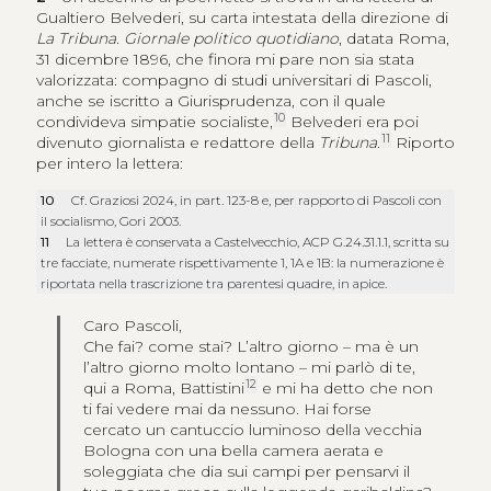
Gualtiero Belvederi, su carta intestata della direzione di
La Tribuna. Giornale politico quotidiano
, datata Roma,
31 dicembre 1896, che finora mi pare non sia stata
valorizzata: compagno di studi universitari di Pascoli,
anche se iscritto a Giurisprudenza, con il quale
10
condivideva simpatie socialiste,
Belvederi era poi
11
divenuto giornalista e redattore della
Tribuna
.
Riporto
per intero la lettera:
10
Cf. Graziosi 2024, in part. 123-8 e, per rapporto di Pascoli con
il socialismo, Gori 2003.
11
La lettera è conservata a Castelvecchio, ACP G.24.31.1.1, scritta su
tre facciate, numerate rispettivamente 1, 1A e 1B: la numerazione è
riportata nella trascrizione tra parentesi quadre, in apice.
Caro Pascoli,
Che fai? come stai? L’altro giorno – ma è un
l’altro giorno molto lontano – mi parlò di te,
12
qui a Roma, Battistini
e mi ha detto che non
ti fai vedere mai da nessuno. Hai forse
cercato un cantuccio luminoso della vecchia
Bologna con una bella camera aerata e
soleggiata che dia sui campi per pensarvi il