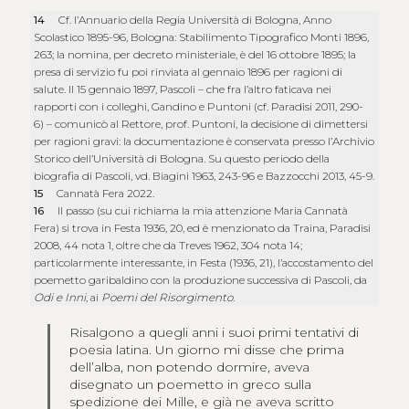
14
Cf. l’Annuario della Regia Università di Bologna, Anno
Scolastico 1895-96, Bologna: Stabilimento Tipografico Monti 1896,
263; la nomina, per decreto ministeriale, è del 16 ottobre 1895; la
presa di servizio fu poi rinviata al gennaio 1896 per ragioni di
salute. Il 15 gennaio 1897, Pascoli – che fra l’altro faticava nei
rapporti con i colleghi, Gandino e Puntoni (cf. Paradisi 2011, 290-
6) – comunicò al Rettore, prof. Puntoni, la decisione di dimettersi
per ragioni gravi: la documentazione è conservata presso l’Archivio
Storico dell’Università di Bologna. Su questo periodo della
biografia di Pascoli, vd. Biagini 1963, 243-96 e Bazzocchi 2013, 45-9.
15
Cannatà Fera 2022.
16
Il passo (su cui richiama la mia attenzione Maria Cannatà
Fera) si trova in Festa 1936, 20, ed è menzionato da Traina, Paradisi
2008, 44 nota 1, oltre che da Treves 1962, 304 nota 14;
particolarmente interessante, in Festa (1936, 21), l’accostamento del
poemetto garibaldino con la produzione successiva di Pascoli, da
Odi e Inni
, ai
Poemi del Risorgimento
.
Risalgono a quegli anni i suoi primi tentativi di
poesia latina. Un giorno mi disse che prima
dell’alba, non potendo dormire, aveva
disegnato un poemetto in greco sulla
spedizione dei Mille, e già ne aveva scritto