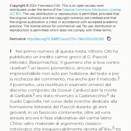
Copyright
© 2024 Francesco Citti.
This is an open-access work
distributed under the terms of the
Creative Commons Attribution License
(CC BY)
. The use, distribution or reproduction is permitted, provided that
the original author(s) and the copyright owner(s) are credited and that
the original publication is cited, in accordance with accepted academic
practice. The license allows for commercial use. No use, distribution or
reproduction is permitted which does not comply with these terms.
content_copy
Permalink
http://doi.org/10.30687/Lexis/2724-1564/2024/02/002
1
Nel primo numero di questa rivista, Vittorio Citti ha
pubblicato un inedito carme greco di G. Pascoli
intitolato
Bessomachos
, ‘Il guerriero che si leva contro
1
i barbari’:
un lavoro pioneristico, ancora oggi
imprescindibile non solo per l’edizione del testo e per
2
la ricchezza del commento, ma anche per il metodo.
Il poemetto, una riscrittura in esametri omerici del
discorso composto da Giosuè Carducci per la morte
3
4
di Garibaldi,
era stato rinvenuto a Castelvecchio
da
Guido Capovilla, nel corso delle ricerche dedicate alla
formazione letteraria del Pascoli durante gli anni
giovanili, in un fascicolo contenente, oltre ad «una
stesura ancora in fase elaborativa» del carme latino
Chloe
, «altro materiale di argomento classico-
5
mitologico che inequivocabilmente riporta all’’84»,
tra