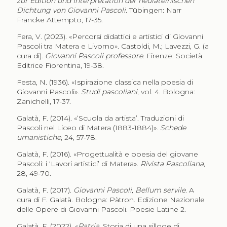
zur Edition und Interpretation der neulateinischen
Dichtung von Giovanni Pascoli
. Tübingen: Narr
Francke Attempto, 17-35.
Fera, V. (2023). «Percorsi didattici e artistici di Giovanni
Pascoli tra Matera e Livorno». Castoldi, M.; Lavezzi, G. (a
cura di).
Giovanni Pascoli professore
. Firenze: Società
Editrice Fiorentina, 19-38.
Festa, N. (1936). «Ispirazione classica nella poesia di
Giovanni Pascoli».
Studi pascoliani
, vol. 4. Bologna:
Zanichelli, 17-37.
Galatà, F. (2014). «‘Scuola da artista’. Traduzioni di
Pascoli nel Liceo di Matera (1883-1884)».
Schede
umanistiche
, 24, 57-78.
Galatà, F. (2016). «Progettualità e poesia del giovane
Pascoli: i ‘Lavori artistici’ di Matera».
Rivista Pascoliana
,
28, 49-70.
Galatà, F. (2017).
Giovanni Pascoli, Bellum servile
. A
cura di F. Galatà. Bologna: Pàtron. Edizione Nazionale
delle Opere di Giovanni Pascoli. Poesie Latine 2.
Galatà, F. (2022). «
Patria
. Storia di una silloge di