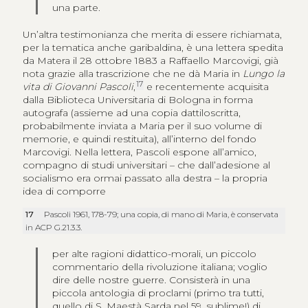
una parte.
Un’altra testimonianza che merita di essere richiamata,
per la tematica anche garibaldina, è una lettera spedita
da Matera il 28 ottobre 1883 a Raffaello Marcovigi, già
nota grazie alla trascrizione che ne dà Maria in
Lungo la
17
vita di Giovanni Pascoli
,
e recentemente acquisita
dalla Biblioteca Universitaria di Bologna in forma
autografa (assieme ad una copia dattiloscritta,
probabilmente inviata a Maria per il suo volume di
memorie, e quindi restituita), all’interno del fondo
Marcovigi. Nella lettera, Pascoli espone all’amico,
compagno di studi universitari – che dall’adesione al
socialismo era ormai passato alla destra – la propria
idea di comporre
17
Pascoli 1961, 178-79; una copia, di mano di Maria, è conservata
in ACP G.21.3.3.
per alte ragioni didattico-morali, un piccolo
commentario della rivoluzione italiana; voglio
dire delle nostre guerre. Consisterà in una
piccola antologia di proclami (primo tra tutti,
quello di S. Maestà Sarda nel 59, sublime!) di