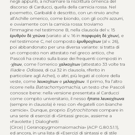
negli appunti, a richiamare la riscrittura omerica del
discorso di Carducci, quella della camicia rossa. Nel
poemetto, Garibaldi è descritto, con un rinvio anche
all’Achille omerico, come biondo, con gli occhi azzurri,
e ovviamente con la camicia rossa: troviamo
l’immagine nel testimone B, nella clausola del v. 15
ἐρυθρὸν δὲ χιτώνα
(variato al v. 16 in
πορφυρέη δὲ χίτων
), e
nel testimone C, nel composto
ἐρυθροχίτων
(al v. 26),
poi abbandonato per una diversa variante: si tratta di
un composto non attestato nel greco antico, che
Pascoli ha creato sulla base dei frequenti composti in
-
χίτων
, come l’omerico
χαλκοχίτων
(attestato 33 volte tra
Iliade
e
Odissea
, di cui 32 in clausola, riferito in
particolare agli Achei), o altri, più legati al colore della
veste, come
λευκοχίτων
e
μελαγχίτων
. Il primo, fra l’altro
ricorre nella
Batrachomyomachia
, un testo che Pascoli
conosce bene: nella versione presentata al Carducci
come compito universitario, il nesso
ἥπατα λευκοχίτωνα
(sempre in clausola) è reso con «fegatelli con bianche
camicie». Dunque, proprio
Erytrochitones
compare in
una serie di esercizi di «Sintassi greca», assieme a
«Favolette | Dialoghetti
(Circe) | Geranopygmomaiomachia» (ACP G.80.5.1.1),
ed ancora, in una lista di «Esercizi di sintassi e di stile