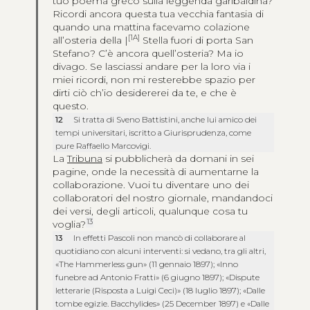
tuo poema greco sulla leggenda garibaldina?
Ricordi ancora questa tua vecchia fantasia di
quando una mattina facevamo colazione
[1A]
all’osteria della |
Stella fuori di porta San
Stefano? C’è ancora quell’osteria? Ma io
divago. Se lasciassi andare per la loro via i
miei ricordi, non mi resterebbe spazio per
dirti ciò ch’io desidererei da te, e che è
questo.
12
Si tratta di Sveno Battistini, anche lui amico dei
tempi universitari, iscritto a Giurisprudenza, come
pure Raffaello Marcovigi.
La
Tribuna
si pubblicherà da domani in sei
pagine, onde la necessità di aumentarne la
collaborazione. Vuoi tu diventare uno dei
collaboratori del nostro giornale, mandandoci
dei versi, degli articoli, qualunque cosa tu
13
voglia?
13
In effetti Pascoli non mancò di collaborare al
quotidiano con alcuni interventi: si vedano, tra gli altri,
«The Hammerless gun» (11 gennaio 1897); «Inno
funebre ad Antonio Fratti» (6 giugno 1897); «Dispute
letterarie (Risposta a Luigi Ceci)» (18 luglio 1897); «Dalle
tombe egizie. Bacchylides» (25 December 1897) e «Dalle