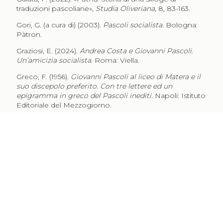
traduzioni pascoliane»,
Studia Oliveriana
, 8, 83-163.
Gori, G. (a cura di) (2003).
Pascoli socialista
. Bologna:
Pàtron.
Graziosi, E. (2024).
Andrea Costa e Giovanni Pascoli.
Un’amicizia socialista
. Roma: Viella.
Greco, F. (1956).
Giovanni Pascoli al liceo di Matera e il
suo discepolo preferito. Con tre lettere ed un
epigramma in greco del Pascoli inediti
. Napoli: Istituto
Editoriale del Mezzogiorno.
Paradisi, P. (2011). «Pascoli professore. Trent’anni di
magistero». Graziosi, E. (a cura di),
Pascoli. Poesia e
biografia
. Modena: Mucchi, 259-327.
Pascoli, G. (1913).
Traduzioni e riduzioni di Giovanni
Pascoli, raccolte e riordinate da Maria
. Bologna:
Zanichelli.
Pascoli, M. (1961).
Lungo la vita di Giovanni Pascoli
.
Milano: Mondadori.
Pontani, F. (2022). «Italy». Pontani, F.; Weise, S. (eds),