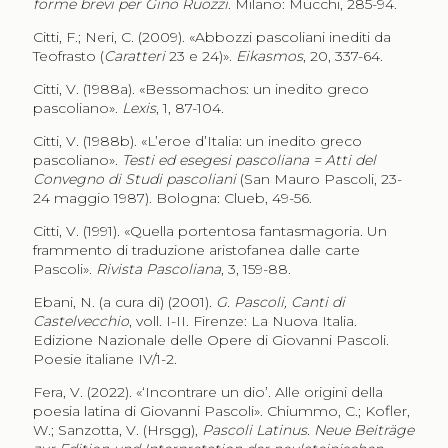
forme brevi per Gino Ruozzi
. Milano: Mucchi, 285-94.
Citti, F.; Neri, C. (2009). «Abbozzi pascoliani inediti da
Teofrasto (
Caratteri
23 e 24)».
Eikasmos
, 20, 337-64.
Citti, V. (1988a). «Bessomachos: un inedito greco
pascoliano».
Lexis
, 1, 87-104.
Citti, V. (1988b). «L’eroe d’Italia: un inedito greco
pascoliano».
Testi ed esegesi pascoliana = Atti del
Convegno di Studi pascoliani
(San Mauro Pascoli, 23-
24 maggio 1987). Bologna: Clueb, 49-56.
Citti, V. (1991). «Quella portentosa fantasmagoria. Un
frammento di traduzione aristofanea dalle carte
Pascoli».
Rivista Pascoliana
, 3, 159-88.
Ebani, N. (a cura di) (2001).
G. Pascoli, Canti di
Castelvecchio
, voll. I-II. Firenze: La Nuova Italia.
Edizione Nazionale delle Opere di Giovanni Pascoli.
Poesie italiane IV/1-2.
Fera, V. (2022). «‘Incontrare un dio’. Alle origini della
poesia latina di Giovanni Pascoli». Chiummo, C.; Kofler,
W.; Sanzotta, V. (Hrsgg),
Pascoli Latinus. Neue Beiträge