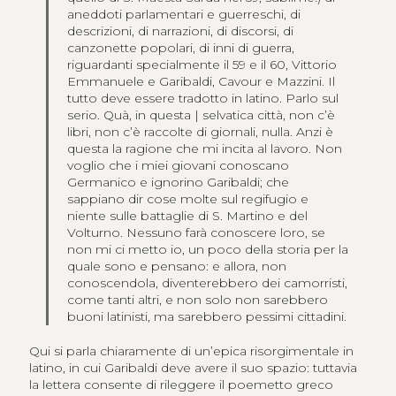
aneddoti parlamentari e guerreschi, di
descrizioni, di narrazioni, di discorsi, di
canzonette popolari, di inni di guerra,
riguardanti specialmente il 59 e il 60, Vittorio
Emmanuele e Garibaldi, Cavour e Mazzini. Il
tutto deve essere tradotto in latino. Parlo sul
serio. Quà, in questa | selvatica città, non c’è
libri, non c’è raccolte di giornali, nulla. Anzi è
questa la ragione che mi incita al lavoro. Non
voglio che i miei giovani conoscano
Germanico e ignorino Garibaldi; che
sappiano dir cose molte sul regifugio e
niente sulle battaglie di S. Martino e del
Volturno. Nessuno farà conoscere loro, se
non mi ci metto io, un poco della storia per la
quale sono e pensano: e allora, non
conoscendola, diventerebbero dei camorristi,
come tanti altri, e non solo non sarebbero
buoni latinisti, ma sarebbero pessimi cittadini.
Qui si parla chiaramente di un’epica risorgimentale in
latino, in cui Garibaldi deve avere il suo spazio: tuttavia
la lettera consente di rileggere il poemetto greco