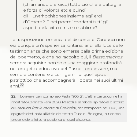
(chiamandolo eroico) tutto ciò che è battaglia
e forza di volontà etc e quindi
gli | Erytrhochitones insieme agli eroi
d’Omero? E nei poemi moderni tutti gli
aspetti della vita o triste o sublime?
La trasposizione omerica del discorso di Carducci non
era dunque un’esperienza lontana: anzi, alla luce delle
testimonianze che sono emerse dalla prima edizione
del poemetto, e che ho raccolto qui, il
Bessomachos
sembra acquisire non solo una maggiore profondità
nel progetto educativo del Pascoli professore, ma
sembra contenere alcuni germi di quell’epos
patriottico che accompagnerà il poeta nei suoi ultimi
22
anni.
22
Lo aveva ben compreso Festa 1936, 21; d’altra parte, come ha
mostrato Cannatà Fera 2020, Pascoli si sarebbe ispirato al discorso
di Carducci
Per la morte di Garibaldi
, per comporre nel 1906, una
epigrafe destinata all’atrio del teatro Duse di Bologna, in ricordo
proprio della lettura pubblica di quel discorso.