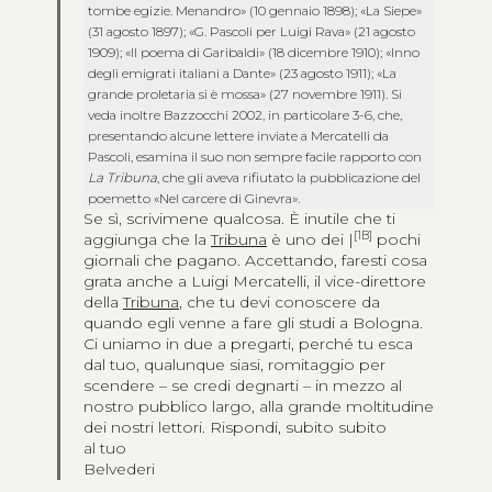
tombe egizie. Menandro» (10 gennaio 1898); «La Siepe»
(31 agosto 1897); «G. Pascoli per Luigi Rava» (21 agosto
1909); «Il poema di Garibaldi» (18 dicembre 1910); «Inno
degli emigrati italiani a Dante» (23 agosto 1911); «La
grande proletaria si è mossa» (27 novembre 1911). Si
veda inoltre Bazzocchi 2002, in particolare 3-6, che,
presentando alcune lettere inviate a Mercatelli da
Pascoli, esamina il suo non sempre facile rapporto con
La Tribuna
, che gli aveva rifiutato la pubblicazione del
poemetto «Nel carcere di Ginevra».
Se sì, scrivimene qualcosa. È inutile che ti
[1B]
aggiunga che la
Tribuna
è uno dei |
pochi
giornali che pagano. Accettando, faresti cosa
grata anche a Luigi Mercatelli, il vice-direttore
della
Tribuna
, che tu devi conoscere da
quando egli venne a fare gli studi a Bologna.
Ci uniamo in due a pregarti, perché tu esca
dal tuo, qualunque siasi, romitaggio per
scendere – se credi degnarti – in mezzo al
nostro pubblico largo, alla grande moltitudine
dei nostri lettori. Rispondi, subito subito
al tuo
Belvederi