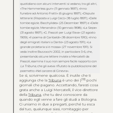
quotidiano con alcuni interventi: si vedano, tra gli altri,
«The Hammerless gun» (11 gennaio 1897); «Inno
funebre ad Antonio Fratti» (6 giugno 1897); «Dispute
letterarie (Risposta a Luigi Ceci)» (18 luglio 1897); «Dalle
tombe egizie. Bacchylides» (25 December 1897) e «Dalle
tombe egizie. Menandro» (10 gennaio 1898); «La Siepe»
(31 agosto 1897); «G. Pascoli per Luigi Rava» (21 agosto
1909); «Il poema di Garibaldi» (18 dicembre 1910); «Inno
degli emigrati italiani a Dante» (23 agosto 1911); «La
grande proletaria si è mossa» (27 novembre 1911). Si
veda inoltre Bazzocchi 2002, in particolare 3-6, che,
presentando alcune lettere inviate a Mercatelli da
Pascoli, esamina il suo non sempre facile rapporto con
La Tribuna
, che gli aveva rifiutato la pubblicazione del
poemetto «Nel carcere di Ginevra».
Se sì, scrivimene qualcosa. È inutile che ti
[1B]
aggiunga che la
Tribuna
è uno dei |
pochi
giornali che pagano. Accettando, faresti cosa
grata anche a Luigi Mercatelli, il vice-direttore
della
Tribuna
, che tu devi conoscere da
quando egli venne a fare gli studi a Bologna.
Ci uniamo in due a pregarti, perché tu esca
dal tuo, qualunque siasi, romitaggio per