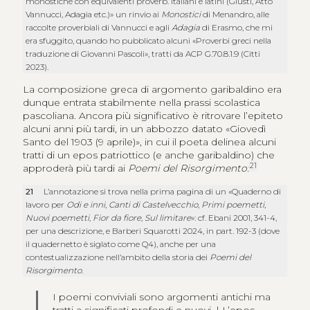
monostiche con equivalenti proverb. italiani e latini (Giusti, Atto
Vannucci, Adagia etc.)» un rinvio ai
Monostici
di Menandro, alle
raccolte proverbiali di Vannucci e agli
Adagia
di Erasmo, che mi
era sfuggito, quando ho pubblicato alcuni «Proverbi greci nella
traduzione di Giovanni Pascoli», tratti da ACP G.70.8.1.9 (Citti
2023).
La composizione greca di argomento garibaldino era
dunque entrata stabilmente nella prassi scolastica
pascoliana. Ancora più significativo è ritrovare l’epiteto
alcuni anni più tardi, in un abbozzo datato «Giovedì
Santo del 1903 (9 aprile)», in cui il poeta delinea alcuni
tratti di un epos patriottico (e anche garibaldino) che
21
approderà più tardi ai
Poemi del Risorgimento:
21
L’annotazione si trova nella prima pagina di un «Quaderno di
lavoro per
Odi e inni
,
Canti di Castelvecchio
,
Primi poemetti
,
Nuovi poemetti
,
Fior da fiore
,
Sul limitare
»: cf. Ebani 2001, 341-4,
per una descrizione, e Barberi Squarotti 2024, in part. 192-3 (dove
il quadernetto è siglato come Q4), anche per una
contestualizzazione nell’ambito della storia dei
Poemi del
Risorgimento
.
I poemi conviviali sono argomenti antichi ma