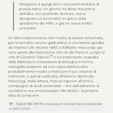
Risalgono a quegli anni i suoi primi tentativi di
poesia latina. Un giorno mi disse che prima
dell’alba, non potendo dormire, aveva
disegnato un poemetto in greco sulla
spedizione dei Mille, e già ne aveva scritto
una parte.
Un’altra testimonianza che merita di essere richiamata,
per la tematica anche garibaldina, è una lettera spedita
da Matera il 28 ottobre 1883 a Raffaello Marcovigi, già
nota grazie alla trascrizione che ne dà Maria in
Lungo la
17
vita di Giovanni Pascoli
,
e recentemente acquisita
dalla Biblioteca Universitaria di Bologna in forma
autografa (assieme ad una copia dattiloscritta,
probabilmente inviata a Maria per il suo volume di
memorie, e quindi restituita), all’interno del fondo
Marcovigi. Nella lettera, Pascoli espone all’amico,
compagno di studi universitari – che dall’adesione al
socialismo era ormai passato alla destra – la propria
idea di comporre
17
Pascoli 1961, 178-79; una copia, di mano di Maria, è conservata
in ACP G.21.3.3.