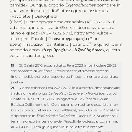
camicie». Dunque, proprio
Erytrochitones
compare in
una serie di esercizi di «Sintassi greca», assieme a
«Favolette | Dialoghetti
(Circe) | Geranopygmomaiomachia» (ACP G.80.5.1.1),
ed ancora, in una lista di «Esercizi di sintassi e di stile
latino e greco» (ACP G.72.3.7.6), ritroviamo «Circe –
dialoghi | Favole |
Γερανοπυγμαιομαχία
(Brani
20
scelti) | Traduzioni dall’italiano | Latino»,
e quindi, per il
secondo anno, «
ὁ ἐρυθροχίτων
-
ὁ ξανθὸς ἥρως
», questa
volta in caratteri greci.
19
Cf. Galatà 2016, e soprattutto Fera 2023, in particolare 28-32,
che consente di verificare ulteriormente, attraverso materiali
finora inediti, lo stretto rapporto tra l’insegnamento e la scrittura
poetica.
20
Come chiarisce Fera 2023, 30-2, le «Favolette» rimandano alle
traduzioni e alla prosa
La favola in Grecia e in Roma
(per cui vd.
Galatà 2014 e Citti 2017), i «Dialoghetti» a
La Circe
di Giovan
Battista Gelli, mentre la «Geranopymaiomachia» è descritta in un
brano all’inizio del terzo libro dell’
Iliade
, tradotto per
Sul limitare
,
e riprodotto in
Traduzioni e Riduzioni
(Pascoli 1913, 8), anche se il
termine greco è invenzione del Pascoli. Nello stesso programma,
ACP G.80.5.1.1, Fera (p. 29) individua nella frase «Sentenze