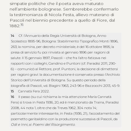
simpatie politiche che il poeta aveva maturato
nell’ambiente bolognese. Sembrerebbe confermarlo
la testimonianza di Nicola Festa, allievo materano di
Pascoli nel biennio precedente a quello di Fiore, dal
16
1882:
14
Cf. l’Annuario della Regia Università di Bologna, Anno
Scolastico 1895-96, Bologna: Stabilimento Tipografico Monti 1896,
263; la nomina, per decreto ministeriale, è del 16 ottobre 1895; la
presa di servizio fu poi rinviata al gennaio 1896 per ragioni di
salute. Il 15 gennaio 1897, Pascoli – che fra l’altro faticava nei
rapporti con i colleghi, Gandino e Puntoni (cf. Paradisi 2011, 290-
6) – comunicò al Rettore, prof. Puntoni, la decisione di dimettersi
per ragioni gravi: la documentazione è conservata presso l’Archivio
Storico dell’Università di Bologna. Su questo periodo della
biografia di Pascoli, vd. Biagini 1963, 243-96 e Bazzocchi 2013, 45-9.
15
Cannatà Fera 2022.
16
Il passo (su cui richiama la mia attenzione Maria Cannatà
Fera) si trova in Festa 1936, 20, ed è menzionato da Traina, Paradisi
2008, 44 nota 1, oltre che da Treves 1962, 304 nota 14;
particolarmente interessante, in Festa (1936, 21), l’accostamento del
poemetto garibaldino con la produzione successiva di Pascoli, da
Odi e Inni
, ai
Poemi del Risorgimento
.