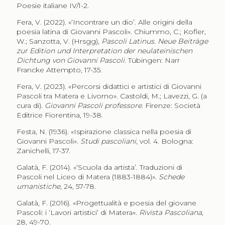
Poesie italiane IV/1-2.
Fera, V. (2022). «‘Incontrare un dio’. Alle origini della
poesia latina di Giovanni Pascoli». Chiummo, C.; Kofler,
W.; Sanzotta, V. (Hrsgg),
Pascoli Latinus. Neue Beiträge
zur Edition und Interpretation der neulateinischen
Dichtung von Giovanni Pascoli
. Tübingen: Narr
Francke Attempto, 17-35.
Fera, V. (2023). «Percorsi didattici e artistici di Giovanni
Pascoli tra Matera e Livorno». Castoldi, M.; Lavezzi, G. (a
cura di).
Giovanni Pascoli professore
. Firenze: Società
Editrice Fiorentina, 19-38.
Festa, N. (1936). «Ispirazione classica nella poesia di
Giovanni Pascoli».
Studi pascoliani
, vol. 4. Bologna:
Zanichelli, 17-37.
Galatà, F. (2014). «‘Scuola da artista’. Traduzioni di
Pascoli nel Liceo di Matera (1883-1884)».
Schede
umanistiche
, 24, 57-78.
Galatà, F. (2016). «Progettualità e poesia del giovane
Pascoli: i ‘Lavori artistici’ di Matera».
Rivista Pascoliana
,
28, 49-70.