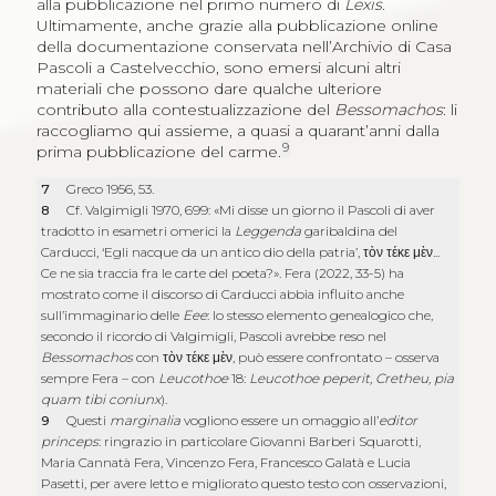
alla pubblicazione nel primo numero di
Lexis
.
Ultimamente, anche grazie alla pubblicazione online
della documentazione conservata nell’Archivio di Casa
Pascoli a Castelvecchio, sono emersi alcuni altri
materiali che possono dare qualche ulteriore
contributo alla contestualizzazione del
Bessomachos
: li
raccogliamo qui assieme, a quasi a quarant’anni dalla
9
prima pubblicazione del carme.
7
Greco 1956, 53.
8
Cf. Valgimigli 1970, 699: «Mi disse un giorno il Pascoli di aver
tradotto in esametri omerici la
Leggenda
garibaldina del
Carducci, ‘Egli nacque da un antico dio della patria’,
τὸν τέκε μὲν
...
Ce ne sia traccia fra le carte del poeta?». Fera (2022, 33-5) ha
mostrato come il discorso di Carducci abbia influito anche
sull’immaginario delle
Eee
: lo stesso elemento genealogico che,
secondo il ricordo di Valgimigli, Pascoli avrebbe reso nel
Bessomachos
con
τὸν τέκε μὲν
, può essere confrontato – osserva
sempre Fera – con
Leucothoe
18:
Leucothoe peperit, Cretheu, pia
quam tibi coniunx
).
9
Questi
marginalia
vogliono essere un omaggio all’
editor
princeps
: ringrazio in particolare Giovanni Barberi Squarotti,
Maria Cannatà Fera, Vincenzo Fera, Francesco Galatà e Lucia
Pasetti, per avere letto e migliorato questo testo con osservazioni,