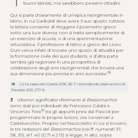
buoni latinisti, ma sarebbero pessimi cittadini.
Qui si parla chiaramente di un’epica risorgimentale in
latino, in cui Garibaldi deve avere il suo spazio: tuttavia
la lettera consente di rileggere il poemetto greco
sotto una luce diversa: non si tratta semplicemente di
un esercizio di scuola, o di una sperimentazione
virtuosistica. Il professore di latino e greco del Liceo
Duni cerca infatti di trovare uno spazio di attualità per
la formazione civile dei suoi studenti, e d’altra parte
sembra già ragionare in una prospettiva di
celebrazione degli eroi risorgimentali che troverà una
18
sua dimensione più precisa in anni successivi.
18
Lo ha osservato Galatà 2016, 56-7, riprendendo osservazioni di
Paradisi 2011, 277-9.
3
Ulteriori significativi riferimenti al
Bessomachos
sono stati poi individuati da Francesco Galatà e
19
Vincenzo Fera
tra gli appunti presi dal Pascoli per
programmare le proprie lezioni, ora conservati a
Castelvecchio. Proprio nel fascicoletto in cui si trovano
le tre redazioni del
Bessomachos
(nei ff. numerati 37,
38, 39), al f. 40 (G.71.4.2.13) si legge, in alto, sopra