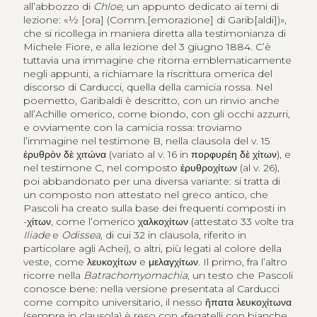
all’abbozzo di
Chloe
, un appunto dedicato ai temi di
lezione: «½ [ora] (Comm.[emorazione] di Garib[aldi])»,
che si ricollega in maniera diretta alla testimonianza di
Michele Fiore, e alla lezione del 3 giugno 1884. C’è
tuttavia una immagine che ritorna emblematicamente
negli appunti, a richiamare la riscrittura omerica del
discorso di Carducci, quella della camicia rossa. Nel
poemetto, Garibaldi è descritto, con un rinvio anche
all’Achille omerico, come biondo, con gli occhi azzurri,
e ovviamente con la camicia rossa: troviamo
l’immagine nel testimone B, nella clausola del v. 15
ἐρυθρὸν δὲ χιτώνα
(variato al v. 16 in
πορφυρέη δὲ χίτων
), e
nel testimone C, nel composto
ἐρυθροχίτων
(al v. 26),
poi abbandonato per una diversa variante: si tratta di
un composto non attestato nel greco antico, che
Pascoli ha creato sulla base dei frequenti composti in
-
χίτων
, come l’omerico
χαλκοχίτων
(attestato 33 volte tra
Iliade
e
Odissea
, di cui 32 in clausola, riferito in
particolare agli Achei), o altri, più legati al colore della
veste, come
λευκοχίτων
e
μελαγχίτων
. Il primo, fra l’altro
ricorre nella
Batrachomyomachia
, un testo che Pascoli
conosce bene: nella versione presentata al Carducci
come compito universitario, il nesso
ἥπατα λευκοχίτωνα
(sempre in clausola) è reso con «fegatelli con bianche