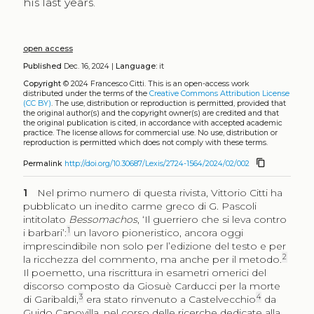
his last years.
open access
Published
Dec. 16, 2024 |
Language:
it
Copyright
© 2024 Francesco Citti.
This is an open-access work
distributed under the terms of the
Creative Commons Attribution License
(CC BY)
. The use, distribution or reproduction is permitted, provided that
the original author(s) and the copyright owner(s) are credited and that
the original publication is cited, in accordance with accepted academic
practice. The license allows for commercial use. No use, distribution or
reproduction is permitted which does not comply with these terms.
content_copy
Permalink
http://doi.org/10.30687/Lexis/2724-1564/2024/02/002
1
Nel primo numero di questa rivista, Vittorio Citti ha
pubblicato un inedito carme greco di G. Pascoli
intitolato
Bessomachos
, ‘Il guerriero che si leva contro
1
i barbari’:
un lavoro pioneristico, ancora oggi
imprescindibile non solo per l’edizione del testo e per
2
la ricchezza del commento, ma anche per il metodo.
Il poemetto, una riscrittura in esametri omerici del
discorso composto da Giosuè Carducci per la morte
3
4
di Garibaldi,
era stato rinvenuto a Castelvecchio
da
Guido Capovilla, nel corso delle ricerche dedicate alla