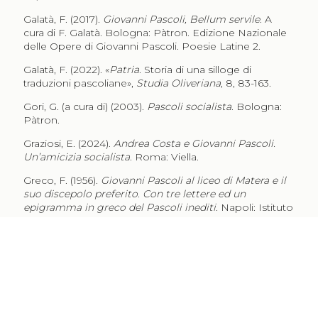
Galatà, F. (2017).
Giovanni Pascoli, Bellum servile
. A
cura di F. Galatà. Bologna: Pàtron. Edizione Nazionale
delle Opere di Giovanni Pascoli. Poesie Latine 2.
Galatà, F. (2022). «
Patria
. Storia di una silloge di
traduzioni pascoliane»,
Studia Oliveriana
, 8, 83-163.
Gori, G. (a cura di) (2003).
Pascoli socialista
. Bologna:
Pàtron.
Graziosi, E. (2024).
Andrea Costa e Giovanni Pascoli.
Un’amicizia socialista
. Roma: Viella.
Greco, F. (1956).
Giovanni Pascoli al liceo di Matera e il
suo discepolo preferito. Con tre lettere ed un
epigramma in greco del Pascoli inediti
. Napoli: Istituto
Editoriale del Mezzogiorno.
Paradisi, P. (2011). «Pascoli professore. Trent’anni di
magistero». Graziosi, E. (a cura di),
Pascoli. Poesia e
biografia
. Modena: Mucchi, 259-327.
Pascoli, G. (1913).
Traduzioni e riduzioni di Giovanni
Pascoli, raccolte e riordinate da Maria
. Bologna: