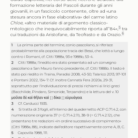
formazione letteraria del Pascoli durante gli anni
giovanili, in un fascicolo contenente, oltre ad «una
stesura ancora in fase elaborativa» del carme latino
Chloe
, «altro materiale di argomento classico-
5
mitologico che inequivocabilmente riporta all’’84»,
tra
6
cui traduzioni da Aristofane, da Teofrasto e da Orazio.
1
La prima parte del termine, conio pascoliano, si riferisce
probabilmente alla popolazione tracia dei Bessi, che lottò a lungo
contro i Romani, cf. Citti 1988a, 93 e 1988b, 53-4.
2
Citti 1988a; l’inedito era stato presentato ad un convegno
pascoliano a San Mauro l’anno precedente, cf. Citti 1988b. Il testo è
stato poi riedito in Traina, Paradisi 2008, 43-50; Talarico 2013, 97-101
e Pontani 2022, 134-7. Cf. inoltre Cannatà Fera 2020a, 29-31,
soprattutto per l’individuazione di precisi richiami ai lirici greci
(Bacchilide, Pindaro, Simonide, Terpandro) e la lettura del v. 10
μοῦσα δὲ καὶ θῆλεν καὶ
[ ]
δίκα
[ ]
εὐρυάγεια
.
3
Cf. Carducci 1935.
4
Si tratta di 3 fogli, all’interno del quadernetto ACP G.71.4.2, con
numerazione originaria 37 (= G.71.4.2.11), 38-9 (= G.71.4.2.12), che
presentano tre redazioni «in ordine successivo di compimento»
(Citti 1988a, 88), indicate dall’editore rispettivamente come A, B, C.
5
Capovilla 1988, 111.