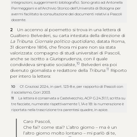
integrazioni, suggerimenti bibliografici. Sono grato ad Antonella
Parmeggiani e all’Archivio Storico dell’Università di Bologna per
avermi facilitato la consultazione dei documenti relativi a Pascoli
docente.
2
Un accenno al poemetto si trova in una lettera di
Gualtiero Belvederi, su carta intestata della direzione di
La Tribuna. Giornale politico quotidiano
, datata Roma,
31 dicembre 1896, che finora mi pare non sia stata
valorizzata: compagno di studi universitari di Pascoli,
anche se iscritto a Giurisprudenza, con il quale
10
condivideva simpatie socialiste,
Belvederi era poi
11
divenuto giornalista e redattore della
Tribuna
.
Riporto
per intero la lettera:
10
Cf. Graziosi 2024, in part. 123-8 e, per rapporto di Pascoli con
il socialismo, Gori 2003.
11
La lettera è conservata a Castelvecchio, ACP G.24.31.1.1, scritta su
tre facciate, numerate rispettivamente 1, 1A e 1B: la numerazione è
riportata nella trascrizione tra parentesi quadre, in apice.
Caro Pascoli,
Che fai? come stai? L’altro giorno – ma è un
l’altro giorno molto lontano – mi parlò di te,