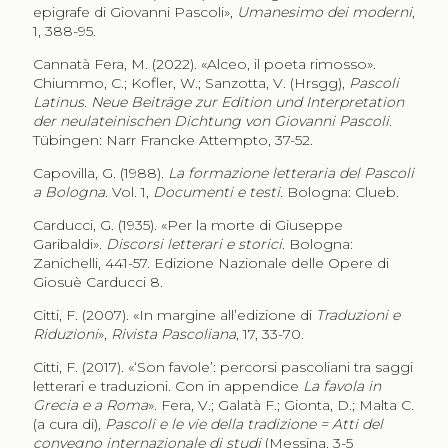
epigrafe di Giovanni Pascoli»,
Umanesimo dei moderni
,
1, 388-95.
Cannatà Fera, M. (2022). «Alceo, il poeta rimosso».
Chiummo, C.; Kofler, W.; Sanzotta, V. (Hrsgg),
Pascoli
Latinus. Neue Beiträge zur Edition und Interpretation
der neulateinischen Dichtung von Giovanni Pascoli
.
Tübingen: Narr Francke Attempto, 37-52.
Capovilla, G. (1988).
La formazione letteraria del Pascoli
a Bologna
. Vol. 1,
Documenti e testi
. Bologna: Clueb.
Carducci, G. (1935). «Per la morte di Giuseppe
Garibaldi».
Discorsi letterari e storici
. Bologna:
Zanichelli, 441-57. Edizione Nazionale delle Opere di
Giosuè Carducci 8.
Citti, F. (2007). «In margine all’edizione di
Traduzioni e
Riduzioni
»,
Rivista Pascoliana
, 17, 33-70.
Citti, F. (2017).
«
‘Son favole’: percorsi pascoliani tra saggi
letterari e traduzioni. Con in appendice
La favola in
Grecia e a Roma
». Fera, V.; Galatà F.; Gionta, D.; Malta C.
(a cura di),
Pascoli e le vie della tradizione = Atti del
convegno internazionale di studi
(Messina, 3-5