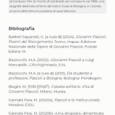
di Carducci
Per la morte di Garibaldi
, per comporre nel 1906, una
epigrafe destinata all’atrio del teatro Duse di Bologna, in ricordo
proprio della lettura pubblica di quel discorso.
Bibliografia
Barberi Squarotti, G. (a cura di) (2024).
Giovanni Pascoli,
Poemi del Risorgimento
. Torino: Hapax. Edizione
Nazionale delle Opere di Giovanni Pascoli. Poesie
italiane IX.
Bazzocchi, M.A. (2002).
«
Giovanni Pascoli a Luigi
Mercatelli
»
.
L’Archiginnasio
, 3-14.
Bazzocchi, M.A. (a cura di) (2013).
Da studente a
professore. Pascoli a Bologna
. Bologna: Pendragon.
2
Biagini, M. [1955 ](1963
).
Il poeta solitario. Vita di
Giovanni Pascoli
. Milano: Mursia.
Cannatà Fera, M. (2020a).
Pascoli e la melica corale
.
Messina: CISU.
Cannatà Fera, M. (2020b). «Una singolare, dimenticata