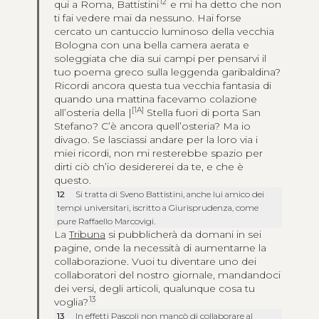
12
qui a Roma, Battistini
e mi ha detto che non
ti fai vedere mai da nessuno. Hai forse
cercato un cantuccio luminoso della vecchia
Bologna con una bella camera aerata e
soleggiata che dia sui campi per pensarvi il
tuo poema greco sulla leggenda garibaldina?
Ricordi ancora questa tua vecchia fantasia di
quando una mattina facevamo colazione
[1A]
all’osteria della |
Stella fuori di porta San
Stefano? C’è ancora quell’osteria? Ma io
divago. Se lasciassi andare per la loro via i
miei ricordi, non mi resterebbe spazio per
dirti ciò ch’io desidererei da te, e che è
questo.
12
Si tratta di Sveno Battistini, anche lui amico dei
tempi universitari, iscritto a Giurisprudenza, come
pure Raffaello Marcovigi.
La
Tribuna
si pubblicherà da domani in sei
pagine, onde la necessità di aumentarne la
collaborazione. Vuoi tu diventare uno dei
collaboratori del nostro giornale, mandandoci
dei versi, degli articoli, qualunque cosa tu
13
voglia?
13
In effetti Pascoli non mancò di collaborare al