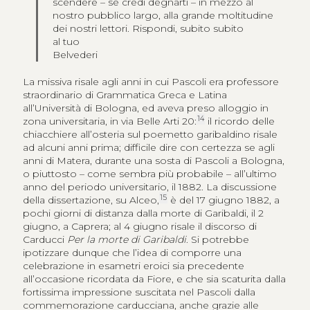
scendere – se credi degnarti – in mezzo al
nostro pubblico largo, alla grande moltitudine
dei nostri lettori. Rispondi, subito subito
al tuo
Belvederi
La missiva risale agli anni in cui Pascoli era professore
straordinario di Grammatica Greca e Latina
all’Università di Bologna, ed aveva preso alloggio in
14
zona universitaria, in via Belle Arti 20:
il ricordo delle
chiacchiere all’osteria sul poemetto garibaldino risale
ad alcuni anni prima; difficile dire con certezza se agli
anni di Matera, durante una sosta di Pascoli a Bologna,
o piuttosto – come sembra più probabile – all’ultimo
anno del periodo universitario, il 1882. La discussione
15
della dissertazione, su Alceo,
è del 17 giugno 1882, a
pochi giorni di distanza dalla morte di Garibaldi, il 2
giugno, a Caprera; al 4 giugno risale il discorso di
Carducci
Per la morte di Garibaldi
. Si potrebbe
ipotizzare dunque che l’idea di comporre una
celebrazione in esametri eroici sia precedente
all’occasione ricordata da Fiore, e che sia scaturita dalla
fortissima impressione suscitata nel Pascoli dalla
commemorazione carducciana, anche grazie alle