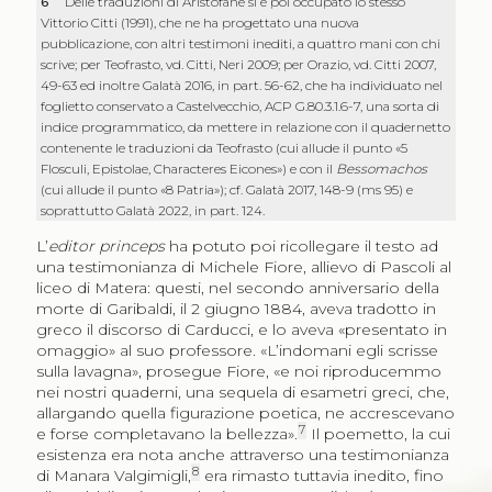
6
Delle traduzioni di Aristofane si è poi occupato lo stesso
Vittorio Citti (1991), che ne ha progettato una nuova
pubblicazione, con altri testimoni inediti, a quattro mani con chi
scrive; per Teofrasto, vd. Citti, Neri 2009; per Orazio, vd. Citti 2007,
49-63 ed inoltre Galatà 2016, in part. 56-62, che ha individuato nel
foglietto conservato a Castelvecchio, ACP G.80.3.1.6-7, una sorta di
indice programmatico, da mettere in relazione con il quadernetto
contenente le traduzioni da Teofrasto (cui allude il punto «5
Flosculi, Epistolae, Characteres Eicones») e con il
Bessomachos
(cui allude il punto «8 Patria»); cf. Galatà 2017, 148-9 (ms 95) e
soprattutto Galatà 2022, in part. 124.
L’
editor princeps
ha potuto poi ricollegare il testo ad
una testimonianza di Michele Fiore, allievo di Pascoli al
liceo di Matera: questi, nel secondo anniversario della
morte di Garibaldi, il 2 giugno 1884, aveva tradotto in
greco il discorso di Carducci, e lo aveva «presentato in
omaggio» al suo professore. «L’indomani egli scrisse
sulla lavagna», prosegue Fiore, «e noi riproducemmo
nei nostri quaderni, una sequela di esametri greci, che,
allargando quella figurazione poetica, ne accrescevano
7
e forse completavano la bellezza».
Il poemetto, la cui
esistenza era nota anche attraverso una testimonianza
8
di Manara Valgimigli,
era rimasto tuttavia inedito, fino