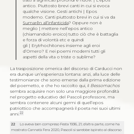
tratti a significati profondi e nuovi. | L’epos
antico. Piuttosto brevi canti in cui si evoca
qualche visione. Gesti antichi | Epos
moderno. Canti piuttosto brevi in cui si va da
Sumarên all’infanticida
? Oppure non è
meglio | mettere nell’epos antico
(chiamandolo eroico) tutto ciò che è battaglia
e forza di volontà etc e quindi
gli | Erytrhochitones insieme agli eroi
d’Omero? E nei poemi moderni tutti gli
aspetti della vita o triste o sublime?
La trasposizione omerica del discorso di Carducci non
era dunque un’esperienza lontana: anzi, alla luce delle
testimonianze che sono emerse dalla prima edizione
del poemetto, e che ho raccolto qui, il
Bessomachos
sembra acquisire non solo una maggiore profondità
nel progetto educativo del Pascoli professore, ma
sembra contenere alcuni germi di quell’epos
patriottico che accompagnerà il poeta nei suoi ultimi
22
anni.
22
Lo aveva ben compreso Festa 1936, 21; d’altra parte, come ha
mostrato Cannatà Fera 2020, Pascoli si sarebbe ispirato al discorso