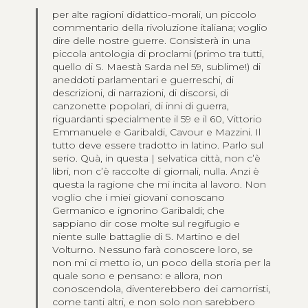
per alte ragioni didattico-morali, un piccolo
commentario della rivoluzione italiana; voglio
dire delle nostre guerre. Consisterà in una
piccola antologia di proclami (primo tra tutti,
quello di S. Maestà Sarda nel 59, sublime!) di
aneddoti parlamentari e guerreschi, di
descrizioni, di narrazioni, di discorsi, di
canzonette popolari, di inni di guerra,
riguardanti specialmente il 59 e il 60, Vittorio
Emmanuele e Garibaldi, Cavour e Mazzini. Il
tutto deve essere tradotto in latino. Parlo sul
serio. Quà, in questa | selvatica città, non c’è
libri, non c’è raccolte di giornali, nulla. Anzi è
questa la ragione che mi incita al lavoro. Non
voglio che i miei giovani conoscano
Germanico e ignorino Garibaldi; che
sappiano dir cose molte sul regifugio e
niente sulle battaglie di S. Martino e del
Volturno. Nessuno farà conoscere loro, se
non mi ci metto io, un poco della storia per la
quale sono e pensano: e allora, non
conoscendola, diventerebbero dei camorristi,
come tanti altri, e non solo non sarebbero