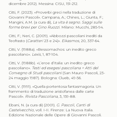
dicembre 2012). Messina: CISU, 151-212.
Citti, F. (2023). «Proverbi greci nella traduzione di
Giovanni Pascoli». Campana, A.; Chines, L.; Giunta, F.;
Mangini, A.M. (a cura di),
La vita è segno. Saggi sulle
forme brevi per Gino Ruozzi
. Milano: Mucchi, 285-94.
Citti, F.; Neri, C. (2009). «Abbozzi pascoliani inediti da
Teofrasto (
Caratteri
23 e 24)».
Eikasmos
, 20, 337-64.
Citti, V. (1988a). «Bessomachos: un inedito greco
pascoliano».
Lexis
, 1, 87-104.
Citti, V. (1988b). «L’eroe d’Italia: un inedito greco
pascoliano».
Testi ed esegesi pascoliana = Atti del
Convegno di Studi pascoliani
(San Mauro Pascoli, 23-
24 maggio 1987). Bologna: Clueb, 49-56.
Citti, V. (1991). «Quella portentosa fantasmagoria. Un
frammento di traduzione aristofanea dalle carte
Pascoli».
Rivista Pascoliana
, 3, 159-88.
Ebani, N. (a cura di) (2001).
G. Pascoli, Canti di
Castelvecchio
, voll. I-II. Firenze: La Nuova Italia.
Edizione Nazionale delle Opere di Giovanni Pascoli.