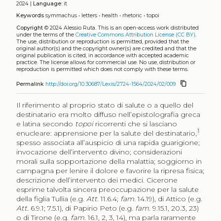
2024 |
Language:
it
Keywords
symmachus
•
letters
•
health
•
rhetoric
•
topoi
Copyright
© 2024 Alessio Ruta.
This is an open-access work distributed
under the terms of the
Creative Commons Attribution License (CC BY)
.
The use, distribution or reproduction is permitted, provided that the
original author(s) and the copyright owner(s) are credited and that the
original publication is cited, in accordance with accepted academic
practice. The license allows for commercial use. No use, distribution or
reproduction is permitted which does not comply with these terms.
content_copy
Permalink
http://doi.org/10.30687/Lexis/2724-1564/2024/02/009
Il riferimento al proprio stato di salute o a quello del
destinatario era molto diffuso nell’epistolografia greca
e latina secondo
topoi
ricorrenti che si lasciano
1
enucleare: apprensione per la salute del destinatario,
spesso associata all’auspicio di una rapida guarigione;
invocazione dell’intervento divino; considerazioni
morali sulla sopportazione della malattia; soggiorno in
campagna per lenire il dolore e favorire la ripresa fisica;
descrizione dell’intervento dei medici. Cicerone
esprime talvolta sincera preoccupazione per la salute
della figlia Tullia (e.g.
Att.
11.6.4;
fam.
14.19), di Attico (e.g.
Att.
6.9.1; 7.5.1), di Papirio Peto (e.g.
fam.
9.15.1, 20.3, 23)
o di Tirone (e.g.
fam
. 16.1, 2, 3, 14), ma parla raramente