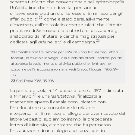
schema tutt’altro che convenzionale nell’epistolografia.
Un’attitudine che non deve far pensare ad
un’avversione o ad un disinteresse di Simmaco per gli
22
affari pubblici:
come è stato persuasivamente
dimostrato, dall’epistolario emerge infatti che l’intento
prioritario di Simmaco era piuttosto di dissuadere gli
aristocratici dal rifiutare le cariche magistratuali per
23
dedicarsi agli
otia
nelle ville di campagna.
22
L’oscillazione tra l’amore per l’
otium
– con la cura degli affari
fondiari, lo studio e lo svago – e la tutela dei propri interessi politici
attraverso lo svolgimento di attività pubbliche rientrava nel
costume dell’aristocrazia romana: vedi Cracco Ruggini 1986, 97-
118.
23
Così Roda 1985, 95-108.
La prima epistola, 4.44, databile forse al 397, indirizzata
24
a Minervio,
è una ‘
salutatoria
’, finalizzata a
mantenere aperto il canale comunicativo con
l’interlocutore e a consolidare le relazioni
interpersonali. Simmaco si rallegra per aver ricevuto dal
latore Sebastio, suo amico intimo, la precedente
lettera di Minervio, circostanza che ha permesso
l’instaurazione di un dialogo a distanza, dando