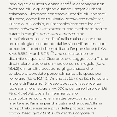
35
ideologico dell’intero epistolario:
la campagna non
favorisce più la guarigione quando i
negotia
urbani
chiamano. Simmaco conosceva i medici più rinomati
di Roma, come il colto Disario,
medicinae professor
,
Eusebio, o Dionisio, qui metonimicamente indicati
come
salubritatis instrumenta
, che avrebbero potuto
curare la moglie,
obsessam a morbo
, cioè
metaforicamente ‘assediata’ dalla malattia, con una
terminologia discendente dal lessico militare, ma con
precedenti poetici che nobilitano l’espressione (cf. Ov.
36
met.
9.582; Manil. 5.215).
Una sollecitudine non
dissimile da quella di Cicerone, che suggerisce a Tirone
di stimolare lo zelo di un medico con un regalo (
fam.
16.4.2) e in un’altra occasione gli garantisce che
avrebbe provveduto personalmente alle spese per
l’onorario (
fam.
16.14.2). Anche
iactari morbo
, riferito alla
moglie di Patruino, è nesso poetico di ascendenza
lucreziana: lo si legge ai vv. 506 s. del terzo libro del
De
rerum natura
, ove si fa riferimento allo
sconvolgimento che le malattie provocano sulla
mente e sull’anima per dimostrare che quest’ultima
non potrebbe esistere priva della protezione del
corpo:
haec igitur tantis ubi morbis corpore in
37