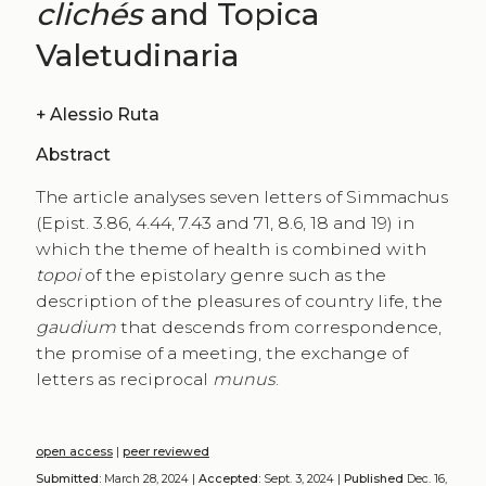
clichés
and Topica
Valetudinaria
+
Alessio Ruta
Abstract
The article analyses seven letters of Simmachus
(Epist. 3.86, 4.44, 7.43 and 71, 8.6, 18 and 19) in
which the theme of health is combined with
topoi
of the epistolary genre such as the
description of the pleasures of country life, the
gaudium
that descends from correspondence,
the promise of a meeting, the exchange of
letters as reciprocal
munus
.
open access
|
peer reviewed
Submitted:
March 28, 2024 |
Accepted:
Sept. 3, 2024 |
Published
Dec. 16,