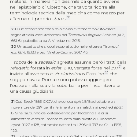
materia, in maniera non dissimile da quanto avviene
nell’epistolario di Cicerone, che talvolta ricorre alla
terminologia tecnica della medicina come mezzo per
30
affermare il proprio
status
.
29
Due occorrenze che a mio avviso avrebbero dovuto essere
segnalate alla voce «reformo» del
Thesaurus linguae Latinae
(XI 2,
661-6), pubblicata da A. Viredaz nel 2016.
30
Un aspetto che si coglie soprattutto nelle lettere a Tirone: cf.
e.g.
fam.
16.18.1 e vedi Valette-Cagnac 2017, 43.
Il
topos
della
secessio
agreste assume però i tratti della
31
relegatio
forzata in
epist.
8.18, vergata forse nel 397
e
32
inviata all’avvocato e
vir clarissimus
Patruino
che
soggiornava a Roma e non poteva raggiungere
l’oratore nella sua villa suburbana per l’incombere di
una causa giudiziaria:
31
Così Seeck 1883, CXCV, che colloca
epist.
8.18 ad ottobre o a
novembre del 397 per il riferimento alla malattia ai piedi ed
epist.
8.19 nell’autunno dello stesso anno per l’accenno alla crisi
alimentare verosimilmente causata dalla rivolta di Gildone: cf.
epist.
9.127 e 128, entrambe datate tra il 396 e il 397 da Callu 1995,
120.
32
Lo stesso Simmaco raccomandò Patruino ad Ausonio nel 378: