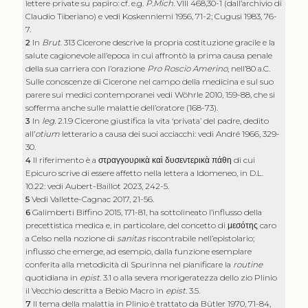
lettere private su papiro: cf. e.g.
P.Mich.
VIII 468,30-1 (dall’archivio di
Claudio Tiberiano) e vedi Koskenniemi 1956, 71-2; Cugusi 1983, 76-
7.
2
In
Brut
. 313 Cicerone descrive la propria costituzione gracile e la
salute cagionevole all’epoca in cui affrontò la prima causa penale
della sua carriera con l’orazione
Pro Roscio Amerino
, nell’80 a.C.
Sulle conoscenze di Cicerone nel campo della medicina e sul suo
parere sui medici contemporanei vedi Wöhrle 2010, 159-88, che si
sofferma anche sulle malattie dell’oratore (168-73).
3
In
leg.
2.1.9 Cicerone giustifica la vita ‘privata’ del padre, dedito
all’
otium
letterario a causa dei suoi acciacchi: vedi André 1966, 329-
30.
4
Il riferimento è a
στραγγουρικὰ καὶ δυσεντερικὰ πάθη
di cui
Epicuro scrive di essere affetto nella lettera a Idomeneo, in D.L.
10.22: vedi Aubert-Baillot 2023, 242-5.
5
Vedi Vallette-Cagnac 2017, 21-56.
6
Galimberti Biffino 2015, 171-81, ha sottolineato l’influsso della
precettistica medica e, in particolare, del concetto di
μεσότης
caro
a Celso nella nozione di
sanitas
riscontrabile nell’epistolario;
influsso che emerge, ad esempio, dalla funzione esemplare
conferita alla metodicità di Spurinna nel pianificare la
routine
quotidiana in
epist
. 3.1 o alla severa morigeratezza dello zio Plinio
il Vecchio descritta a Bebio Macro in
epist.
3.5.
7
Il tema della malattia in Plinio è trattato da Bütler 1970, 71-84,