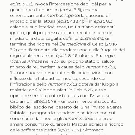
epist.
3.86), invoca l’intercessione degli dèi per la
guarigione di un amico (
epist.
8.6), chiama
scherzosamente
morbus legendi
la passione di
14
Protadio per la lettura (
epist.
4.18.4);
in
epist.
8.3
chiede al suo interlocutore, un Fruttiano altrimenti
ignoto, quali progressi abbiano recato le cure dei
medici o la dieta seguita, definita
abstinentia
, un
termine che ricorre nel
De medicina
di Celso (2.9.16;
3.2) con riferimento alla moderazione e alla frugalità del
regime alimentare; in
epist.
8.46 informa Strategio,
vicarius Africae
nel 403, sul proprio stato di salute
minato da reumatismi a causa dello
humor noxius
,
‘l’umore nocivo’ penetrato nelle articolazioni, con
influsso della trattatistica medica, secondo cui
l’infiltrazione dello
humor noxius
poteva dar luogo a
malattie: così si legge infatti in Cels. 5.28, e tale
opinione sembra piuttosto diffusa nel IV sec., se
Girolamo nell’
epist.
78 – un commento al racconto
biblico dell’esodo nel deserto del Sinai inviato a Santa
Fabiola – paragona lo sgradevole antidoto con cui
sono curati dai medici gli
humores noxii
alle erbe
amare consumate durante la Pasqua ebraica a ricordo
delle sofferenze patite (
epist.
78.7). Simmaco