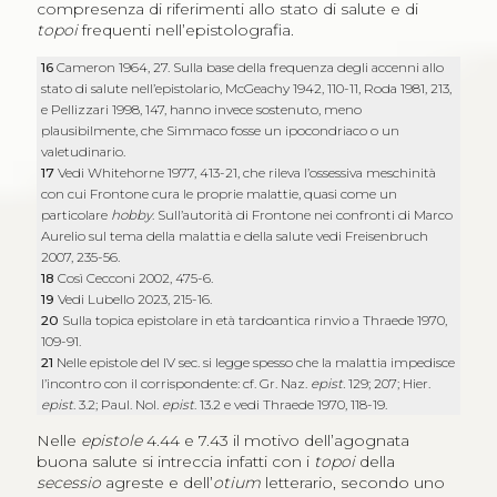
compresenza di riferimenti allo stato di salute e di
topoi
frequenti nell’epistolografia.
16
Cameron 1964, 27. Sulla base della frequenza degli accenni allo
stato di salute nell’epistolario, McGeachy 1942, 110-11, Roda 1981, 213,
e Pellizzari 1998, 147, hanno invece sostenuto, meno
plausibilmente, che Simmaco fosse un ipocondriaco o un
valetudinario.
17
Vedi Whitehorne 1977, 413-21, che rileva l’ossessiva meschinità
con cui Frontone cura le proprie malattie, quasi come un
particolare
hobby
. Sull’autorità di Frontone nei confronti di Marco
Aurelio sul tema della malattia e della salute vedi Freisenbruch
2007, 235-56.
18
Così Cecconi 2002, 475-6.
19
Vedi Lubello 2023, 215-16.
20
Sulla topica epistolare in età tardoantica rinvio a Thraede 1970,
109-91.
21
Nelle epistole del IV sec. si legge spesso che la malattia impedisce
l’incontro con il corrispondente: cf. Gr. Naz.
epist.
129; 207; Hier.
epist
. 3.2; Paul. Nol.
epist
. 13.2 e vedi Thraede 1970, 118-19.
Nelle
epistole
4.44 e 7.43 il motivo dell’agognata
buona salute si intreccia infatti con i
topoi
della
secessio
agreste e dell’
otium
letterario, secondo uno