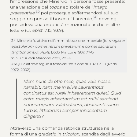
l’impressione che Minervio in persona fosse presente:
una variazione del
topos
epistolare dell’
imago
25
praesentiae
;
poi prosegue soffermandosi sul suo
26
soggiorno presso il bosco di Laurento,
dove egli
possedeva una proprietà menzionata anche in altre
lettere (cf.
epist.
7.15; 9.69):
24
Minervio fu attivo nell’amministrazione imperiale (fu
magister
epistularum
,
comes rerum privatarum
e
comes sacrarum
largitionum
): cf.
PLRE
I, 603; Marcone 1987, 77-8.
25
Su cui vedi Marcone 2002, 201-6.
26
Qui e altrove seguo il testo dell’edizione di J.-P. Callu (Paris
1972-2002).
Idem nunc de otio meo, quae velis nosse,
narrabit, nam me in silvis Laurentibus
continatus est rurali inhaerentem quieti. Quid
enim magis adsectandum est mihi sarcienti
nonnumquam valetudinem, declinanti saepe
turbas, litterarum semper innocentiam
diligenti?
Attraverso una domanda retorica strutturata nella
forma di una
gradatio
in
tricolon
, scandita dagli avverbi