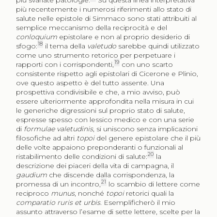
più recentemente i numerosi riferimenti allo stato di
salute nelle epistole di Simmaco sono stati attribuiti al
semplice meccanismo della reciprocità e del
conloquium
epistolare e non al proprio desiderio di
18
sfogo:
il tema della
valetudo
sarebbe quindi utilizzato
come uno strumento retorico per perpetuare i
19
rapporti con i corrispondenti,
con uno scarto
consistente rispetto agli epistolari di Cicerone e Plinio,
ove questo aspetto è del tutto assente. Una
prospettiva condivisibile e che, a mio avviso, può
essere ulteriormente approfondita nella misura in cui
le generiche digressioni sul proprio stato di salute,
espresse spesso con lessico medico e con una serie
di
formulae valetudinis
, si uniscono senza implicazioni
filosofiche ad altri
topoi
del genere epistolare che il più
delle volte appaiono preponderanti o funzionali al
20
ristabilimento delle condizioni di salute:
la
descrizione dei piaceri della vita di campagna, il
gaudium
che discende dalla corrispondenza, la
21
promessa di un incontro,
lo scambio di lettere come
reciproco
munus
, nonché
topoi
retorici quali la
comparatio ruris et urbis
. Esemplificherò il mio
assunto attraverso l’esame di sette lettere, scelte per la