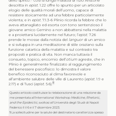
dello spirito:
così la lunga malattia di Tizio Aristone
descritta in
epist.
1.22 offre lo spunto per un articolato
elogio delle qualità morali dell’uomo, capace di
resistere stoicamente ad una febbre particolarmente
violenta; e in
epist.
7.1.3-6 Plinio ricorda la febbre che lo
aveva attanagliato ed esorta con tono sentenzioso il
giovane amico Gemino a non abbattersi nella malattia
e a proiettarsi lucidamente nel futuro; l’
epist.
7.26
prende le mosse dalla notizia del
languor
di un amico
e si sviluppa in una meditazione di stile oraziano sulla
funzione catartica della malattia e sul contrasto tra
propositi e pratica di vita. Non manca tuttavia il
consueto, topico, encomio dell’
otium
agreste, che in
Plinio è generalmente finalizzato al raggiungimento
del benessere psicofisico: lo dimostra il valore
benefico riconosciuto al clima favorevole e
all’ambiente salubre delle ville di Laurento (
epist.
1.9 e
8
2.17) e di Tusci (
epist.
5.6).
Questo articolo costituisce la rielaborazione di una relazione da
me presentata all’International Workshop
Medicine, Rhetoric,
and the Epideictic
, svoltosi all’Università degli Studi di Napoli
Federico II il 6 e il 7 dicembre 2023.
1
La sollecitudine per la salute del destinatario caratterizza spesso