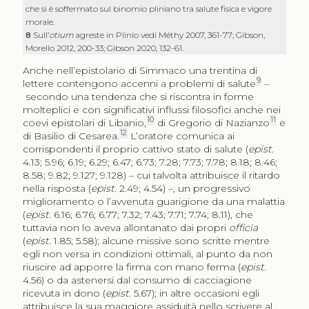
che si è soffermato sul binomio pliniano tra salute fisica e vigore
morale.
8
Sull’
otium
agreste in Plinio vedi Méthy 2007, 361-77; Gibson,
Morello 2012, 200-33; Gibson 2020, 132-61.
Anche nell’epistolario di Simmaco una trentina di
9
lettere contengono accenni a problemi di salute
–
secondo una tendenza che si riscontra in forme
molteplici e con significativi influssi filosofici anche nei
10
11
coevi epistolari di Libanio,
di Gregorio di Nazianzo
e
12
di Basilio di Cesarea.
L’oratore comunica ai
corrispondenti il proprio cattivo stato di salute (
epist.
4.13; 5.96; 6.19; 6.29; 6.47; 6.73; 7.28; 7.73; 7.78; 8.18; 8.46;
8.58; 9.82; 9.127; 9.128) – cui talvolta attribuisce il ritardo
nella risposta (
epist.
2.49; 4.54) –, un progressivo
miglioramento o l’avvenuta guarigione da una malattia
(
epist.
6.16; 6.76; 6.77; 7.32; 7.43; 7.71; 7.74; 8.11), che
tuttavia non lo aveva allontanato dai propri
officia
(
epist.
1.85; 5.58); alcune missive sono scritte mentre
egli non versa in condizioni ottimali, al punto da non
riuscire ad apporre la firma con mano ferma (
epist.
4.56) o da astenersi dal consumo di cacciagione
ricevuta in dono (
epist.
5.67); in altre occasioni egli
attribuisce la sua maggiore assiduità nello scrivere al