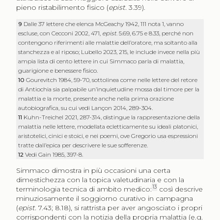
pieno ristabilimento fisico (
epist.
3.39).
9
Dalle 37 lettere che elenca McGeachy 1942, 111 nota 1, vanno
escluse, con Cecconi 2002, 471,
epist
. 5.69, 6.75 e 8.33, perché non
contengono riferimenti alle malattie dell’oratore, ma soltanto alla
stanchezza e al riposo; Lubello 2023, 215, le include invece nella più
ampia lista di cento lettere in cui Simmaco parla di malattia,
guarigione e benessere fisico.
10
Gourevitch 1984, 59-70, sottolinea come nelle lettere del retore
di Antiochia sia palpabile un’inquietudine mossa dal timore per la
malattia e la morte, presente anche nella prima orazione
autobiografica, su cui vedi Lançon 2014, 289-304.
11
Kuhn-Treichel 2021, 287-314, distingue la rappresentazione della
malattia nelle lettere, modellata ecletticamente su ideali platonici,
aristotelici, cinici e stoici, e nei poemi, ove Gregorio usa espressioni
tratte dall’epica per descrivere le sue sofferenze.
12
Vedi Gain 1985, 397-8.
Simmaco dimostra in più occasioni una certa
dimestichezza con la topica valetudinaria e con la
13
terminologia tecnica di ambito medico:
così descrive
minuziosamente il soggiorno curativo in campagna
(
epist.
7.43; 8.18), si rattrista per aver angosciato i propri
corrispondenti con la notizia della propria malattia (e.g.