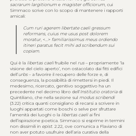
sacrarum largitionum
e
magister officiorum
, cui
Simmaco scrive con lo scopo di mantenere i rapporti
amicali:
Cum ruri agerem libertate caeli gressum
reformans, cuius me usus post dolorem
moratur
,
<
…
>
familiarissimus meus ordiendo
itineri paratus fecit mihi ad scribendum sui
copiam
.
Qui è la
libertas caeli
fruibile nel
rus
– propriamente ‘la
visione del cielo aperto’, non ostacolato dai fitti edifici
dell’
urbs
– a favorire il recupero delle forze e, di
conseguenza, la possibilità di rimettersi in piedi. Il
medesimo, ricercato, genitivo soggettivo ha un
precedente nel decimo libro dell’
Institutio oratoria
di
Quintiliano, che nella sezione sul
modus scribendi
(3.22) critica quanti consigliano di recarsi a scrivere in
luoghi appartati come boschi o selve per sfruttare
l’amenità dei luoghi o la
libertas caeli
ai fini
dell’ispirazione poetica. Simmaco si esprime in termini
non dissimili in
epist
. 2.22, ove comunica a Flaviano di
non aver potuto usufruire dell’aria curativa della