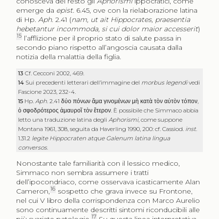
conosceva del resto gli
Aphorismi
ippocratici, come
emerge da
epist.
6.45, ove con la rielaborazione latina
di Hp.
Aph
. 2.41 (
nam, ut ait Hippocrates, praesentia
hebetantur incommoda, si cui dolor maior accesserit
)
15
l’afflizione per il proprio stato di salute passa in
secondo piano rispetto all’angoscia causata dalla
notizia della malattia della figlia.
13
Cf. Cecconi 2002, 469.
14
Sui precedenti letterari dell’immagine del
morbus legendi
vedi
Fascione 2023, 232-4.
15
Hp.
Aph.
2.41
δύο πόνων ἅμα γινομένων μὴ κατὰ τὸν αὐτὸν τόπον
,
ὁ σφοδρότερος ἀμαυροῖ τὸν ἕτερον
. È possibile che Simmaco abbia
letto una traduzione latina degli
Aphorismi
, come suppone
Montana 1961, 308, seguita da Haverling 1990, 200: cf. Cassiod.
inst
.
1.31.2
legite Hippocraten atque Galenum latina lingua
conversos
.
Nonostante tale familiarità con il lessico medico,
Simmaco non sembra assumere i tratti
dell’ipocondriaco, come osservava icasticamente Alan
16
Cameron,
sospetto che grava invece su Frontone,
nel cui V libro della corrispondenza con Marco Aurelio
sono continuamente descritti sintomi riconducibili alle
17
più svariate patologie.
Su questa linea interpretativa