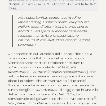
cf.
epist.
1.22 e vedi
PLRE
I, 674. Sulle
epist.
8.18-19 vedi Ruta 2023c,
77-83.
Mihi suburbanitas pedum aegritudine
laboranti magis solacio quam voluptati est.
Nullam iucunditatem tristis morbo sensus
admittit. Sed spero, si innocentiam divina
respiciunt, et te forensi observatione
cariturum et me valetudinis reconciliatione
sanandum
.
Un contesto in cui l’auspicio della conclusione della
causa a carico di Patruino e del ristabilimento di
Simmaco sono costruiti retoricamente tramite
un’isocolia con omeoteleuto (
et te forensi
observatione
…
et me valetudinis reconciliatione
), che,
nel conferire simmetria al periodo, pone sullo stesso
piano i problemi che attraversavano i due amici.
Simmaco è attanagliato da una malattia ai piedi e per
curarsi sceglie la
suburbanitas
– il soggiorno in una villa
dell’agro romano come in Cic.
Verr.
2.7 –, ben
33
consapevole del giovamento che ne avrebbe tratto.
Voluptas
e
iucunditas
sono solo un lontano ricordo e