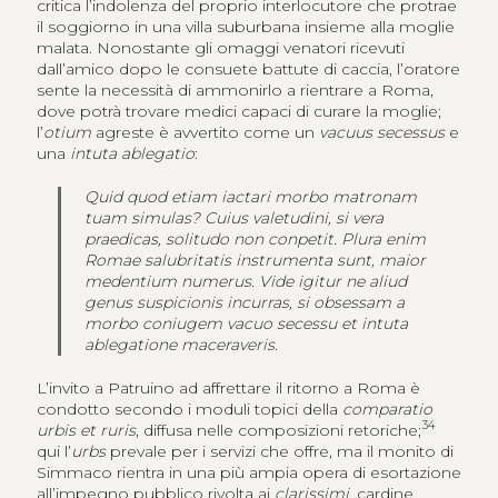
critica l’indolenza del proprio interlocutore che protrae
il soggiorno in una villa suburbana insieme alla moglie
malata. Nonostante gli omaggi venatori ricevuti
dall’amico dopo le consuete battute di caccia, l’oratore
sente la necessità di ammonirlo a rientrare a Roma,
dove potrà trovare medici capaci di curare la moglie;
l’
otium
agreste è avvertito come un
vacuus secessus
e
una
intuta ablegatio
:
Quid quod etiam iactari morbo matronam
tuam simulas? Cuius valetudini, si vera
praedicas, solitudo non conpetit. Plura enim
Romae salubritatis instrumenta sunt, maior
medentium numerus. Vide igitur ne aliud
genus suspicionis incurras, si obsessam a
morbo coniugem vacuo secessu et intuta
ablegatione maceraveris
.
L’invito a Patruino ad affrettare il ritorno a Roma è
condotto secondo i moduli topici della
comparatio
34
urbis et ruris
, diffusa nelle composizioni retoriche;
qui l’
urbs
prevale per i servizi che offre, ma il monito di
Simmaco rientra in una più ampia opera di esortazione
all’impegno pubblico rivolta ai
clarissimi
, cardine