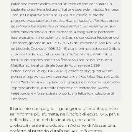
paradossalmente assimilato ad un medico che, per curare un
paziente, prescrive la lettura di tutte le opere del medico francese
Jacques Desparts e altre simili (
veluti si medicus morbo
praesentaneo laboranti praescribat, ut Iacobi a Partibus libros
ac reliquos his adsimileis omneis evolvat, illic reperturus quo
valetudinem sarciat
). Naturalmente, la congruenza potrebbe
essere casuale, ma sappiamo che Erasmo conosceva l’epistolario di
Simmaco, giacché in
Ad.
1.7.96 (n. 696 dell’edizione di van Poll-van
de Lisdonk, Cytowska 1998, 224-5) cita la prima epistola del X libro
a proposito dell’uso del proverbio
mutuum muli scabunt
. La
fortuna dell’espressione arriva fino al XVII sec., se nel 1696 Jean
Mabillon scrive al cardinale José de Aguirre (
epist.
299
dell’edizione di Valery 1846, 402-3)
redde te otio, quod unum
potest integram sarcire valetudinem nimis laboribus tuis ante
hac affectam
: una singolare combinazione di
otium
e
valetudo
–
espressa anche qui tramite l’espressione metaforica
sarcire
valetudinem
– forse ispirata proprio alla felice formulazione di
Simmaco.
Il binomio campagna – guarigione si incontra, anche
se in forma più sfumata, nell’
incipit
di
epist.
7.43, priva
dell’indicazione del destinatario, che andrà
probabilmente individuato in Adriano di Alessandria,
prefetto al pretorio d’Italia nel 401, già
comes