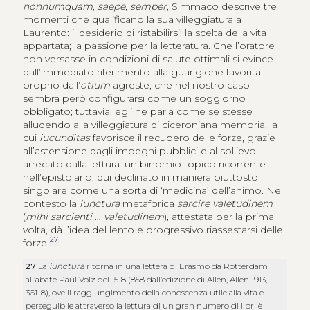
nonnumquam
,
saepe
,
semper
, Simmaco descrive tre
momenti che qualificano la sua villeggiatura a
Laurento: il desiderio di ristabilirsi; la scelta della vita
appartata; la passione per la letteratura. Che l’oratore
non versasse in condizioni di salute ottimali si evince
dall’immediato riferimento alla guarigione favorita
proprio dall’
otium
agreste, che nel nostro caso
sembra però configurarsi come un soggiorno
obbligato; tuttavia, egli ne parla come se stesse
alludendo alla villeggiatura di ciceroniana memoria, la
cui
iucunditas
favorisce il recupero delle forze, grazie
all’astensione dagli impegni pubblici e al sollievo
arrecato dalla lettura: un binomio topico ricorrente
nell’epistolario, qui declinato in maniera piuttosto
singolare come una sorta di ‘medicina’ dell’animo. Nel
contesto la
iunctura
metaforica
sarcire valetudinem
(
mihi sarcienti
…
valetudinem
), attestata per la prima
volta, dà l’idea del lento e progressivo riassestarsi delle
27
forze.
27
La
iunctura
ritorna in una lettera di Erasmo da Rotterdam
all’abate Paul Volz del 1518 (858 dall’edizione di Allen, Allen 1913,
361-8), ove il raggiungimento della conoscenza utile alla vita e
perseguibile attraverso la lettura di un gran numero di libri è