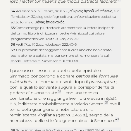
ipso | iactentur miseris que modis distracta laborent
.
34
Ad esempio in Libanio,
pr.
X 5 F.,
σύκρισις ἀγροῦ καὶ πόλεως
, e in
Temistio,
or.
30, elogio dell’agricoltura, un’esercitazione scolastica
sotto forma di
λόγος ἐπιδεικτικός
.
35
Come emerge piuttosto chiaramente dalla lettera incipitaria
del primo libro, indirizzata al padre Avianio, sul cui valore
programmatico vedi Ruta 2023b, 295-312.
36
Vedi
ThlL
IX 2, s.v. «
obsideo»
, 222,40-6.
37
Un probabile riecheggiamento lucreziano che non è stato
segnalato nella datata, ma pur sempre utile, monografia sui
modelli letterari di Simmaco di Kroll 1891.
I preziosismi lessicali e poetici delle epistole di
Simmaco concorrono a donare
pathos
alle
formulae
valetudinis
– di norma presenti dopo il
praescriptum
,
con le quali lo scrivente augura al corrispondente di
38
godere di buona salute
– con una tecnica
combinatoria che raggiunge livelli più elevati in
epist.
39
8.6, indirizzata probabilmente a Valerio Severo,
ove il
tema della guarigione è nobilitato da una
reminiscenza virgiliana (
georg
. 3.455 s.), segno della
40
ricercatezza dello stile ‘epigrammatico’ di Simmaco:
38
Sulle
formulae valetudinis
rinvio a Cugusi 1980, 184-6, con