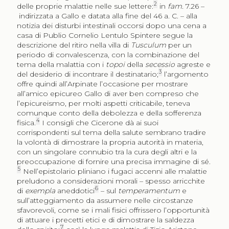
2
delle proprie malattie nelle sue lettere:
in
fam.
7.26 –
indirizzata a Gallo e datata alla fine del 46 a. C. – alla
notizia dei disturbi intestinali occorsi dopo una cena a
casa di Publio Cornelio Lentulo Spintere segue la
descrizione del ritiro nella villa di
Tusculum
per un
periodo di convalescenza, con la combinazione del
tema della malattia con i
topoi
della
secessio
agreste e
3
del desiderio di incontrare il destinatario;
l’argomento
offre quindi all’Arpinate l’occasione per mostrare
all’amico epicureo Gallo di aver ben compreso che
l’epicureismo, per molti aspetti criticabile, teneva
comunque conto della debolezza e della sofferenza
4
fisica.
I consigli che Cicerone dà ai suoi
corrispondenti sul tema della salute sembrano tradire
la volontà di dimostrare la propria autorità in materia,
con un singolare connubio tra la cura degli altri e la
preoccupazione di fornire una precisa immagine di sé.
5
Nell’epistolario pliniano i fugaci accenni alle malattie
preludono a considerazioni morali – spesso arricchite
6
di
exempla
aneddotici
– sul
temperamentum
e
sull’atteggiamento da assumere nelle circostanze
sfavorevoli, come se i mali fisici offrissero l’opportunità
di attuare i precetti etici e di dimostrare la saldezza
7