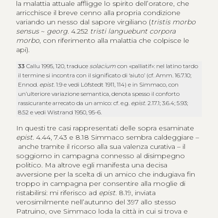
la malattia attuale affligge lo spirito dell’oratore, che
arricchisce il breve cenno alla propria condizione
variando un nesso dal sapore virgiliano (
tristis morbo
sensus
~
georg
. 4.252
tristi languebunt corpora
morbo
, con riferimento alla malattia che colpisce le
api).
33
Callu 1995, 120, traduce
solacium
con «palliatif»: nel latino tardo
il termine si incontra con il significato di ‘aiuto’ (cf. Amm. 16.7.10;
Ennod.
epist
. 1.9 e vedi Löfstedt 1911, 114) e in Simmaco, con
un’ulteriore variazione semantica, denota spesso il conforto
rassicurante arrecato da un amico: cf. e.g.
epist
. 2.17.1; 3.6.4; 5.93;
8.52 e vedi Wistrand 1950, 95-6.
In questi tre casi rappresentati delle sopra esaminate
epist.
4.44, 7.43 e 8.18 Simmaco sembra caldeggiare –
anche tramite il ricorso alla sua valenza curativa – il
soggiorno in campagna connesso al disimpegno
politico. Ma altrove egli manifesta una decisa
avversione per la scelta di un amico che indugiava fin
troppo in campagna per consentire alla moglie di
ristabilirsi: mi riferisco ad
epist.
8.19, inviata
verosimilmente nell’autunno del 397 allo stesso
Patruino, ove Simmaco loda la città in cui si trova e