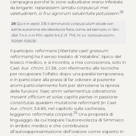
campagna perché le zone suburbane erano infestate
da briganti:
reparassem iamdiu corpusculi mei
28
valetudinem, si frui agrorum salubritate potuissem
.
28
Qui e in
epist.
3.16 il diminutivo
corpusculum
allude con
sottile autoironia alla debolezza fisica, come, ad esempio, in Sen.
dial.
7.4.4. o in Plin.
epist.
6.4.2: cf.
ThlL
IV, s.v. «corpusculum»,
1025.81-1026.30.
Il participio
reformans
(
libertate caeli gressum
reformans
) ha il senso traslato di ‘ristabilire’, tipico del
lessico medico, e si incontra, a mia conoscenza, solo in
Cael. Aur.
chron.
2.1.38, con riferimento alle tecniche
per recuperare l’olfatto dopo una paralisi temporanea,
e in particolare alla prassi di far odorare al paziente
aromi particolarmente forti per stimolarne la ripresa
delle funzioni:
haec enim vehementius odorationis
movent officium et solas capitis partes in passione
constitutas quadam mutatione reformant
(in Cael.
Aur.
chron.
3.6.85, nel capitolo sulla cachessia,
29
leggiamo
reformata corpora
).
Una proprietà di
linguaggio da cui traspare l’autorevolezza di Simmaco
in àmbito medico e che contribuisce
all’autorappresentazione dell’oratore come esperto in