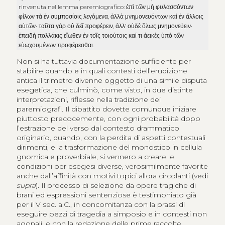
rinvenuta nel lemma paremiografico:
ἐπὶ τῶν μὴ φυλασσόντων
φίλων τὰ ἐν συμποσίοις λεγόμενα
,
ἀλλὰ μνημονευόντων καὶ ἐν ἄλλοις
αὐτῶν· ταῦτα γὰρ οὐ δεῖ προφέρειν
,
ἀλλ’ οὐδὲ ὃλως μνημονεύειν·
ἐπειδὴ πολλάκις εἴωθεν ἐν τοῖς τοιούτοις καί τι ἀεικὲς ὑπὸ τῶν
εὐωχουμένων προφέρεσθαι
.
Non si ha tuttavia documentazione sufficiente per
stabilire quando e in quali contesti dell’erudizione
antica il trimetro divenne oggetto di una simile disputa
esegetica, che culminò, come visto, in due distinte
interpretazioni, riflesse nella tradizione dei
paremiografi. Il dibattito dovette comunque iniziare
piuttosto precocemente, con ogni probabilità dopo
l’estrazione del verso dal contesto drammatico
originario, quando, con la perdita di aspetti contestuali
dirimenti, e la trasformazione del monostico in cellula
gnomica e proverbiale, si vennero a creare le
condizioni per esegesi diverse, verosimilmente favorite
anche dall’affinità con motivi topici allora circolanti (vedi
supra
). Il processo di selezione da opere tragiche di
brani ed espressioni sentenziose è testimoniato già
per il V sec. a.C., in concomitanza con la prassi di
eseguire pezzi di tragedia a simposio e in contesti non
agonali, e con la redazione delle prime raccolte