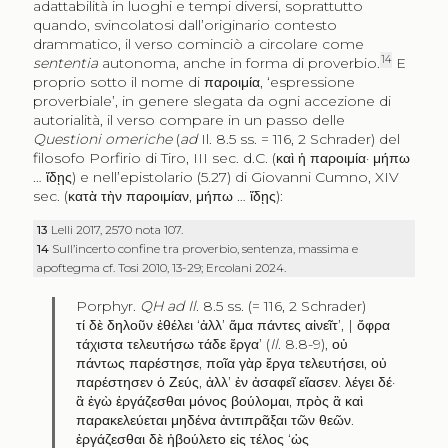
adattabilità in luoghi e tempi diversi, soprattutto
quando, svincolatosi dall’originario contesto
drammatico, il verso cominciò a circolare come
14
sententia
autonoma, anche in forma di proverbio.
E
proprio sotto il nome di
παροιμία
, ‘espressione
proverbiale’, in genere slegata da ogni accezione di
autorialità, il verso compare in un passo delle
Questioni omeriche
(
ad
Il. 8.5 ss. = 116, 2 Schrader) del
filosofo Porfirio di Tiro, III sec. d.C. (
καὶ ἡ παροιμία
·
μήπω
…
ἴδῃς
) e nell’epistolario (5.27) di Giovanni Cumno, XIV
sec. (
κατὰ τὴν παροιμίαν
,
μήπω
…
ἴδῃς
):
13
Lelli 2017, 2570 nota 107.
14
Sull’incerto confine tra proverbio, sentenza, massima e
apoftegma cf. Tosi 2010, 13-29; Ercolani 2024.
Porphyr.
QH ad Il
. 8.5 ss. (= 116, 2 Schrader)
τί δὲ δηλοῦν ἐθέλει
‘
ἀλλ’ ἅμα πάντες αἰνεῖτ’
, |
ὄφρα
τάχιστα τελευτήσω τάδε ἔργα
’ (
Il
. 8.8-9),
οὐ
πάντως παρέστησε
,
ποῖα γὰρ ἔργα τελευτήσει
,
οὐ
παρέστησεν ὁ Ζεύς
,
ἀλλ’ ἐν ἀσαφεῖ εἴασεν
.
λέγει δέ
·
ἃ ἐγὼ ἐργάζεσθαι μόνος βούλομαι
,
πρὸς ἃ καὶ
παρακελεύεται μηδένα ἀντιπρᾶξαι τῶν θεῶν
.
ἐργάζεσθαι δὲ ἠβούλετο εἰς τέλος
‘
ὡς