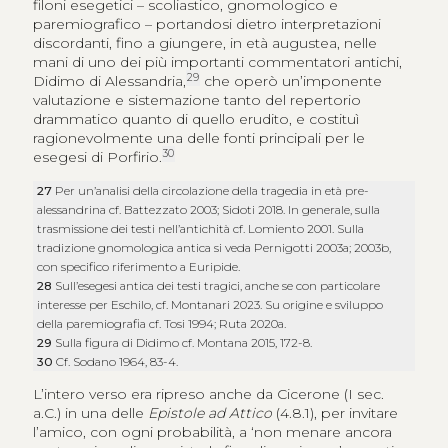
filoni esegetici – scoliastico, gnomologico e
paremiografico – portandosi dietro interpretazioni
discordanti, fino a giungere, in età augustea, nelle
mani di uno dei più importanti commentatori antichi,
29
Didimo di Alessandria,
che operò un’imponente
valutazione e sistemazione tanto del repertorio
drammatico quanto di quello erudito, e costituì
ragionevolmente una delle fonti principali per le
30
esegesi di Porfirio.
27
Per un’analisi della circolazione della tragedia in età pre-
alessandrina cf. Battezzato 2003; Sidoti 2018. In generale, sulla
trasmissione dei testi nell’antichità cf. Lomiento 2001. Sulla
tradizione gnomologica antica si veda Pernigotti 2003a; 2003b,
con specifico riferimento a Euripide.
28
Sull’esegesi antica dei testi tragici, anche se con particolare
interesse per Eschilo, cf. Montanari 2023. Su origine e sviluppo
della paremiografia cf. Tosi 1994; Ruta 2020a.
29
Sulla figura di Didimo cf. Montana 2015, 172-8.
30
Cf. Sodano 1964, 83-4.
L’intero verso era ripreso anche da Cicerone (I sec.
a.C.) in una delle
Epistole ad Attico
(4.8.1), per invitare
l’amico, con ogni probabilità, a ‘non menare ancora