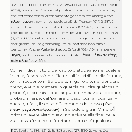
934 app. ad loc.; Pearson 1917, 2: 286 app. ad loc.; su Cicerone vedi
infra
), ma ingiustificabile dal punto di vista metrico. La lezione,
che potrebbe essersi erroneamente generata per analogia con
τελευτήσαντ
(
α
), come riconosciuto già da Pearson 1917, 2: 287, è
stata tuttavia recepita a testo da Grotius 1623, 435, che traduceva
«Ne dic beatum quem mori non videris» (p. 434); Hense 1912, 934
(
app. ad loc.
«metricum vitium in gnomologio non correxi, ne
corrigerem ipsum gnomologum rei metricae non nimis
peritum»). Anche Wakefield
apud
Erfurdt 1824, 104 manteneva
μέγαν
, ma lo collocava al verso precedente:
μέγαν
|
μήπω τιν’ εἴπῃς
,
πρὶν τελευτήσαντ’ ἴδῃς
.
Come indica il titolo del capitolo stobeano nel quale è
inserita, l’espressione riflette sull’instabilità della fortuna,
tema frequente in Sofocle e, in generale, nel pensiero
greco, e vuole mettere in guardia dal ‘dire qualcosa di
grande’, di ammirazione, augurio o meraviglia, oppure,
probabilmente, dal ‘parlare grosso, con arroganza’ –
questo, infatti, il senso più comune del nesso
μέγα
5
εἰπεῖν
(
μέγα λέγειν
/
φρονεῖν
) in Sofocle e già in Omero
–
‘prima di avere visto qualcuno arrivare alla fine (della
vita)’, ossia ‘morire’, o ‘portare a termine’ (qualcosa).
5
Cf. Soph.
Ai
. 386; 421-2,
El
. 828b;
Ant
. 127; 1350-2; Hom.
Od
.