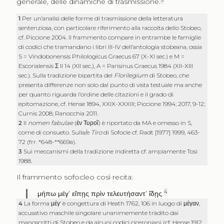
generale, delle dinamiche di trasmissione.
1
Per un’analisi delle forme di trasmissione della letteratura
sentenziosa, con particolare riferimento alla raccolta dello Stobeo,
cf. Piccione 2004. Il frammento compare in entrambe le famiglie
di codici che tramandano i libri III-IV dell’antologia stobeana, ossia
S = Vindobonensis Philologicus Graecus 67 (X-XI sec.) e M =
Escorialensis
Σ
II 14 (XII sec.), A = Parisinus Graecus 1984 (XII-XIII
sec.). Sulla tradizione bipartita del
Florilegium
di Stobeo, che
presenta differenze non solo dal punto di vista testuale ma anche
per quanto riguarda l’ordine delle citazioni e il grado di
epitomazione, cf. Hense 1894, XXIX-XXXIII; Piccione 1994; 2017, 9-12;
Curnis 2008; Ranocchia 2011.
2
Il
nomen fabulae
(
ἐν Τυροῖ
) è riportato da MA e omesso in S,
come di consueto. Sulla/e
Tiro
di Sofocle cf. Radt [1977] 1999, 463-
72 (frr. *648-**669a).
3
Sui meccanismi della tradizione indiretta cf. ampiamente Tosi
1988.
Il frammento sofocleo così recita:
4
μήπω μέγ’ εἴπῃς πρὶν τελευτήσαντ’ ἴδῃς
.
4
La forma
μέγ’
è congettura di Heath 1762, 106 in luogo di
μέγαν
,
accusativo maschile singolare unanimemente tràdito dai
manoscritti di Stobeo e da alcuni codici ciceroniani (cf. Hense 1912,