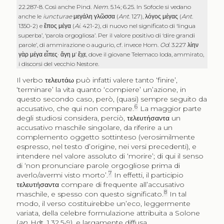
22.287-8. Così anche Pind.
Nem
. 5.14; 6.25. In Sofocle si vedano
anche le
iuncturae
μεγάλη γλῶσσα
(
Ant
. 127),
λόγος μέγας
(
Ant
.
1350-2) e
ἔπος μέγα
(
Ai
. 421-2), di nuovo nel significato di ‘lingua
superba’, ‘parola orgogliosa’. Per il valore positivo di ‘dire grandi
parole’, di ammirazione o augurio, cf. invece Hom.
Od.
3.227
λίην
γὰρ μέγα εἶπες
·
ἄγη μ’ ἔχε
, dove il giovane Telemaco loda, ammirato,
i discorsi del vecchio Nestore.
Il verbo
τελευτάω
può infatti valere tanto ‘finire’,
‘terminare’ la vita quanto ‘compiere’ un’azione, in
questo secondo caso, però, (quasi) sempre seguito da
6
accusativo, che qui non compare.
La maggior parte
degli studiosi considera, perciò,
τελευτήσαντα
un
accusativo maschile singolare, da riferire a un
complemento oggetto sottinteso (verosimilmente
espresso, nel testo d’origine, nei versi precedenti), e
intendere nel valore assoluto di ‘morire’; di qui il senso
di ‘non pronunciare parole orgogliose prima di
7
averlo/avermi visto morto’.
In effetti, il participio
τελευτήσαντα
compare di frequente all’accusativo
8
maschile, e spesso con questo significato.
In tal
modo, il verso costituirebbe un’eco, leggermente
variata, della celebre formulazione attribuita a Solone
(
ap
. Hdt. 1.32.5-9), e largamente diffusa,