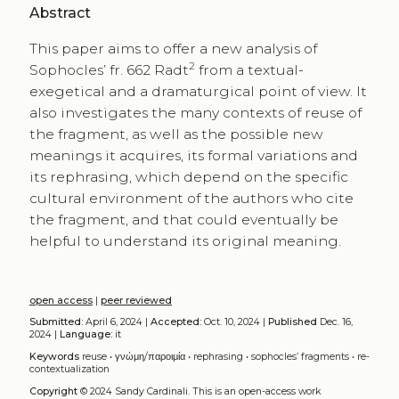
Abstract
This paper aims to offer a new analysis of
2
Sophocles’ fr. 662 Radt
from a textual-
exegetical and a dramaturgical point of view. It
also investigates the many contexts of reuse of
the fragment, as well as the possible new
meanings it acquires, its formal variations and
its rephrasing, which depend on the specific
cultural environment of the authors who cite
the fragment, and that could eventually be
helpful to understand its original meaning.
open access
|
peer reviewed
Submitted:
April 6, 2024 |
Accepted:
Oct. 10, 2024 |
Published
Dec. 16,
2024 |
Language:
it
Keywords
reuse
•
γνώμη/παροιμία
•
rephrasing
•
sophocles’ fragments
•
re-
contextualization
Copyright
© 2024 Sandy Cardinali.
This is an open-access work