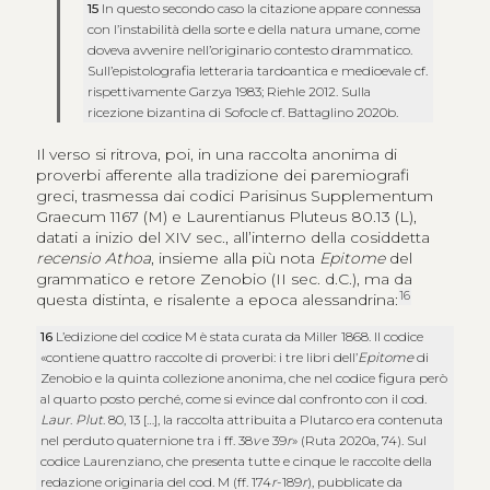
15
In questo secondo caso la citazione appare connessa
con l’instabilità della sorte e della natura umane, come
doveva avvenire nell’originario contesto drammatico.
Sull’epistolografia letteraria tardoantica e medioevale cf.
rispettivamente Garzya 1983; Riehle 2012. Sulla
ricezione bizantina di Sofocle cf. Battaglino 2020b.
Il verso si ritrova, poi, in una raccolta anonima di
proverbi afferente alla tradizione dei paremiografi
greci, trasmessa dai codici Parisinus Supplementum
Graecum 1167 (M) e Laurentianus Pluteus 80.13 (L),
datati a inizio del XIV sec., all’interno della cosiddetta
recensio Athoa
, insieme alla più nota
Epitome
del
grammatico e retore Zenobio (II sec. d.C.), ma da
16
questa distinta, e risalente a epoca alessandrina:
16
L’edizione del codice M è stata curata da Miller 1868. Il codice
«contiene quattro raccolte di proverbi: i tre libri dell’
Epitome
di
Zenobio e la quinta collezione anonima, che nel codice figura però
al quarto posto perché, come si evince dal confronto con il cod.
Laur
.
Plut
. 80, 13 […], la raccolta attribuita a Plutarco era contenuta
nel perduto quaternione tra i ff. 38
v
e 39
r
» (Ruta 2020a, 74). Sul
codice Laurenziano, che presenta tutte e cinque le raccolte della
redazione originaria del cod. M (ff. 174
r
-189
r
), pubblicate da