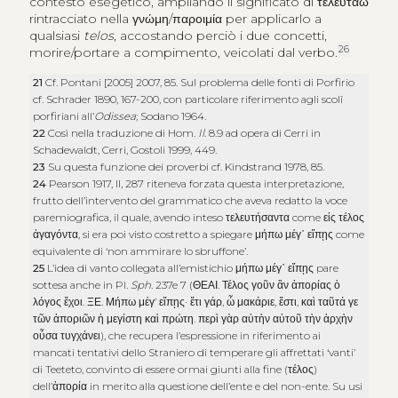
contesto esegetico, ampliando il significato di
τελευτάω
rintracciato nella
γνώμη
/
παροιμία
per applicarlo a
qualsiasi
telos
, accostando perciò i due concetti,
26
morire/portare a compimento, veicolati dal verbo.
21
Cf. Pontani [2005] 2007, 85. Sul problema delle fonti di Porfirio
cf. Schrader 1890, 167-200, con particolare riferimento agli scolî
porfiriani all’
Odissea
; Sodano 1964.
22
Così nella traduzione di Hom.
Il
. 8.9 ad opera di Cerri in
Schadewaldt, Cerri, Gostoli 1999, 449.
23
Su questa funzione dei proverbi cf. Kindstrand 1978, 85.
24
Pearson 1917, II, 287 riteneva forzata questa interpretazione,
frutto dell’intervento del grammatico che aveva redatto la voce
paremiografica, il quale, avendo inteso
τελευτήσαντα
come
εἰς τέλος
ἀγαγόντα
, si era poi visto costretto a spiegare
μήπω μέγ᾽ εἴπῃς
come
equivalente di ‘non ammirare lo sbruffone’.
25
L’idea di vanto collegata all’emistichio
μήπω μέγ᾽ εἴπῃς
pare
sottesa anche in Pl.
Sph
. 237e 7 (
ΘΕΑΙ
.
Τέλος γοῦν ἂν ἀπορίας ὁ
λόγος ἔχοι
.
ΞΕ
.
Μήπω μέγ’ εἴπῃς
·
ἔτι γάρ
,
ὦ μακάριε
,
ἔστι
,
καὶ ταῦτά γε
τῶν ἀποριῶν ἡ μεγίστη καὶ πρώτη
.
περὶ γὰρ αὐτὴν αὐτοῦ τὴν ἀρχὴν
οὖσα τυγχάνει
), che recupera l’espressione in riferimento ai
mancati tentativi dello Straniero di temperare gli affrettati ‘vanti’
di Teeteto, convinto di essere ormai giunti alla fine (
τέλος
)
dell’
ἀπορία
in merito alla questione dell’ente e del non-ente. Su usi