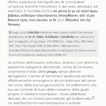
riferito a persona, nel significato di ‘concludere’
un’azione, benché minoritario, è del resto attestato, ad
esempio in Tucidide (4.72.4
οὐ μέντοι ἔν γε τῷ παντὶ ἔργῳ
βεβαίως οὐδέτεροι τελευτήσαντες ἀπεκρίθησαν
,
ἀλλ’ οἱ μὲν
Βοιωτοὶ πρὸς τοὺς ἑαυτῶν
,
οἱ δὲ
[
scil
.
Ἀθηναῖοι
]
ἐπὶ τὴν
Νίσαιαν
).
12
Sugli usi di
τελευτάω
transitivo vedi
supra
, nota 6. Per alcune
attestazioni di
τὸ
(
δ’
)
ἔνθεν
,
τὸ ἔνθενδε
e
τοὐνθένδε
con valore di ‘e
poi’, ‘in seguito’, cf. e.g. Soph.
Phil
. 895; Eur.
Hipp
. 1324; 1185;
Med
.
1167;
Hec
. 725;
Suppl
. 758;
El
. 618, 639; fr. 366 Kannicht.
Sull’identificazione delle dee protettrici del bosco di Colono con le
Erinni cf. Guidorizzi, Avezzù, Cerri 2008, 211.
Se la fonte dell’escerto sofocleo, Stobeo, non dirime la
questione esegetica, riportando, come di consueto,
solamente il testo della
γνώμη
, senza ulteriori
spiegazioni, il senso di ‘terminare’ (qualcosa) sembra
effettivamente emergere in alcuni testimoni del verso
nel corso della sua lunga ricezione. Mi soffermerò, ora,
sui vari contesti di riuso della massima, della quale
proprio il carattere esemplare – forse addirittura
13
derivato da «un motivo proverbiale già tradizionale»
–
ne avrà favorito la memorizzazione e la facile