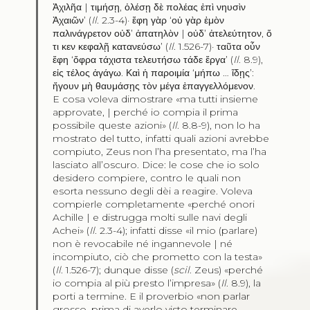
Ἀχιλῆα
|
τιμήσῃ
,
ὀλέσῃ δὲ πολέας ἐπὶ νηυσὶν
Ἀχαιῶν
’ (
Il
. 2.3-4)·
ἔφη γὰρ
‘
οὐ γὰρ ἐμὸν
παλινάγρετον οὐδ’ ἀπατηλὸν
|
οὐδ’ ἀτελεύτητον
,
ὅ
τι κεν κεφαλῇ κατανεύσω
’ (
Il
. 1.526-7)·
ταῦτα οὖν
ἔφη
‘
ὄφρα τάχιστα τελευτήσω τάδε ἔργα
’ (
Il
. 8.9),
εἰς τέλος ἀγάγω
.
Καὶ ἡ παροιμία
‘
μήπω
…
ἴδῃς
’:
ἤγουν μὴ θαυμάσῃς τὸν μέγα ἐπαγγελλόμενον
.
E cosa voleva dimostrare «ma tutti insieme
approvate, | perché io compia il prima
possibile queste azioni» (
Il
. 8.8-9), non lo ha
mostrato del tutto, infatti quali azioni avrebbe
compiuto, Zeus non l’ha presentato, ma l’ha
lasciato all’oscuro. Dice: le cose che io solo
desidero compiere, contro le quali non
esorta nessuno degli dèi a reagire. Voleva
compierle completamente «perché onori
Achille | e distrugga molti sulle navi degli
Achei» (
Il
. 2.3-4); infatti disse «il mio (parlare)
non è revocabile né ingannevole | né
incompiuto, ciò che prometto con la testa»
(
Il
. 1.526-7); dunque disse (
scil
. Zeus) «perché
io compia al più presto l’impresa» (
Il
. 8.9), la
porti a termine. E il proverbio «non parlar
grosso, prima di averlo visto terminare