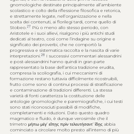
gnomologiche destinate principalmente all’ambiente
scolastico e colto della riflessione filosofica e retorica,
e strettamente legate, nell’organizzazione e nella
scelta dei contenuti, ai florilegi tardi, come quello di
27
Stobeo.
Più o meno allo stesso periodo, con
Aristotele e i suoi allievi, risalgono i più antichi studi
dedicati al teatro, così come l’indagine su origine e
significato dei proverbi, che ne comportò la
progressiva e sistematica raccolta e la nascita di varie
28
interpretazioni.
I successivi commentari alessandrini
e post-alessandrini hanno quindi in gran parte
rappresentato la base dell’antica tradizione erudita,
compresa la scoliografia, i cui meccanismi di
formazione restano tuttavia difficilmente ricostruibili,
frutto come sono di continui processi di stratificazione
e contaminazione di tradizioni differenti. La stessa
varietà di fonti caratterizza la costituzione delle
antologie gnomologiche e paremiografiche, i cui testi
sono stati riconosciuti passibili di modifiche,
completamenti e riduzioni. Dato questo quadro
magmatico e fluido, è dunque verosimile che il
trimetro
μήπω μέγ’ εἴπῃς πρὶν τελευτήσαντ’ ἴδῃς
abbia
cominciato a circolare molto presto all’interno di più