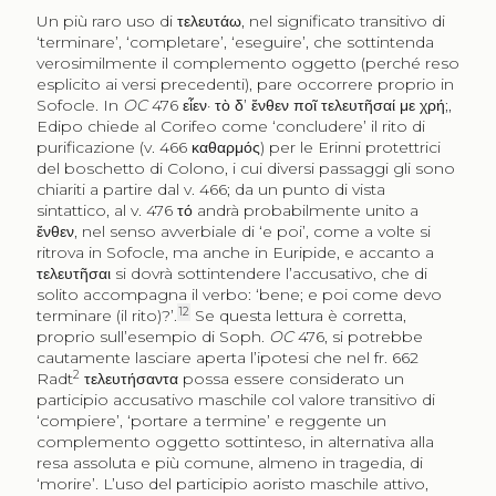
Un più raro uso di
τελευτάω
, nel significato transitivo di
‘terminare’, ‘completare’, ‘eseguire’, che sottintenda
verosimilmente il complemento oggetto (perché reso
esplicito ai versi precedenti), pare occorrere proprio in
Sofocle. In
OC
476
εἶεν· τὸ δ’ ἔνθεν ποῖ τελευτῆσαί με χρή;
,
Edipo chiede al Corifeo come ‘concludere’ il rito di
purificazione (v. 466
καθαρμός
) per le Erinni protettrici
del boschetto di Colono, i cui diversi passaggi gli sono
chiariti a partire dal v. 466; da un punto di vista
sintattico, al v. 476
τό
andrà probabilmente unito a
ἔνθεν
, nel senso avverbiale di ‘e poi’, come a volte si
ritrova in Sofocle, ma anche in Euripide, e accanto a
τελευτῆσαι
si dovrà sottintendere l’accusativo, che di
solito accompagna il verbo: ‘bene; e poi come devo
12
terminare (il rito)?’.
Se questa lettura è corretta,
proprio sull’esempio di Soph.
OC
476, si potrebbe
cautamente lasciare aperta l’ipotesi che nel fr. 662
2
Radt
τελευτήσαντα
possa essere considerato un
participio accusativo maschile col valore transitivo di
‘compiere’, ‘portare a termine’ e reggente un
complemento oggetto sottinteso, in alternativa alla
resa assoluta e più comune, almeno in tragedia, di
‘morire’. L’uso del participio aoristo maschile attivo,