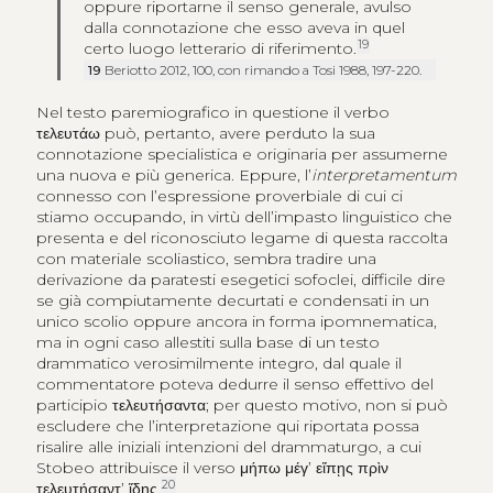
oppure riportarne il senso generale, avulso
dalla connotazione che esso aveva in quel
19
certo luogo letterario di riferimento.
19
Beriotto 2012, 100, con rimando a Tosi 1988, 197-220.
Nel testo paremiografico in questione il verbo
τελευτάω
può, pertanto, avere perduto la sua
connotazione specialistica e originaria per assumerne
una nuova e più generica. Eppure, l’
interpretamentum
connesso con l’espressione proverbiale di cui ci
stiamo occupando, in virtù dell’impasto linguistico che
presenta e del riconosciuto legame di questa raccolta
con materiale scoliastico, sembra tradire una
derivazione da paratesti esegetici sofoclei, difficile dire
se già compiutamente decurtati e condensati in un
unico scolio oppure ancora in forma ipomnematica,
ma in ogni caso allestiti sulla base di un testo
drammatico verosimilmente integro, dal quale il
commentatore poteva dedurre il senso effettivo del
participio
τελευτήσαντα
; per questo motivo, non si può
escludere che l’interpretazione qui riportata possa
risalire alle iniziali intenzioni del drammaturgo, a cui
Stobeo attribuisce il verso
μήπω μέγ’ εἴπῃς πρὶν
20
τελευτήσαντ’ ἴδῃς
.