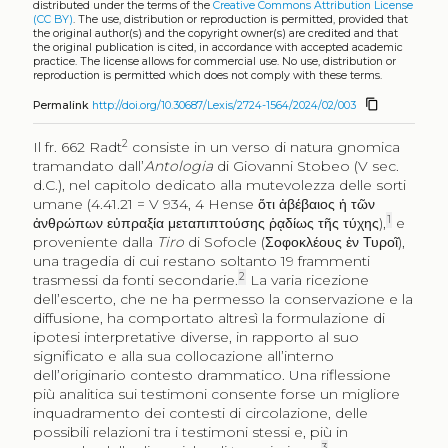
distributed under the terms of the
Creative Commons Attribution License
(CC BY)
. The use, distribution or reproduction is permitted, provided that
the original author(s) and the copyright owner(s) are credited and that
the original publication is cited, in accordance with accepted academic
practice. The license allows for commercial use. No use, distribution or
reproduction is permitted which does not comply with these terms.
content_copy
Permalink
http://doi.org/10.30687/Lexis/2724-1564/2024/02/003
2
Il fr. 662 Radt
consiste in un verso di natura gnomica
tramandato dall’
Antologia
di Giovanni Stobeo (V sec.
d.C.), nel capitolo dedicato alla mutevolezza delle sorti
umane (4.41.21 = V 934, 4 Hense
ὅτι ἀβέβαιος ἡ τῶν
1
ἀνθρώπων εὐπραξία μεταπιπτούσης ῥᾳδίως τῆς τύχης
),
e
proveniente dalla
Tiro
di Sofocle (
Σοφοκλέους ἐν Τυροῖ
),
una tragedia di cui restano soltanto 19 frammenti
2
trasmessi da fonti secondarie.
La varia ricezione
dell’escerto, che ne ha permesso la conservazione e la
diffusione, ha comportato altresì la formulazione di
ipotesi interpretative diverse, in rapporto al suo
significato e alla sua collocazione all’interno
dell’originario contesto drammatico. Una riflessione
più analitica sui testimoni consente forse un migliore
inquadramento dei contesti di circolazione, delle
possibili relazioni tra i testimoni stessi e, più in
3