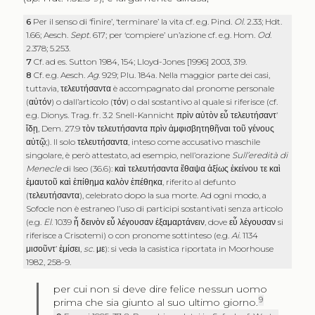
6
Per il senso di ‘finire’, ‘terminare’ la vita cf. e.g. Pind.
Ol
. 2.33; Hdt.
1.66; Aesch.
Sept
. 617; per ‘compiere’ un’azione cf. e.g. Hom.
Od
.
2.378; 5.253.
7
Cf. ad es. Sutton 1984, 154; Lloyd-Jones [1996] 2003, 319.
8
Cf. e.g. Aesch.
Ag
. 929; Plu. 184a. Nella maggior parte dei casi,
tuttavia,
τελευτήσαντα
è accompagnato dal pronome personale
(
αὐτόν
) o dall’articolo (
τόν
) o dal sostantivo al quale si riferisce (cf.
e.g. Dionys. Trag. fr. 3.2 Snell-Kannicht
πρὶν αὐτὸν εὖ τελευτήσαντ’
ἴδῃ
, Dem. 27.9
τὸν τελευτήσαντα πρὶν ἀμφισβητηθῆναι τοῦ γένους
αὐτῷ;
). Il solo
τελευτήσαντα
, inteso come accusativo maschile
singolare, è però attestato, ad esempio, nell’orazione
Sull’eredità di
Menecle
di Iseo (36.6):
καὶ τελευτήσαντα ἔθαψα ἀξίως ἐκείνου τε καὶ
ἐμαυτοῦ καὶ ἐπίθημα καλὸν ἐπέθηκα
, riferito al defunto
(
τελευτήσαντα
), celebrato dopo la sua morte. Ad ogni modo, a
Sofocle non è estraneo l’uso di participi sostantivati senza articolo
(e.g.
El
. 1039
ἦ δεινὸν εὖ λέγουσαν ἐξαμαρτάνειν
, dove
εὖ λέγουσαν
si
riferisce a Crisotemi) o con pronome sottinteso (e.g.
Ai
. 1134
μισοῦντ’ ἐμίσει
,
sc
.
με
): si veda la casistica riportata in Moorhouse
1982, 258-9.
per cui non si deve dire felice nessun uomo
9
prima che sia giunto al suo ultimo giorno.