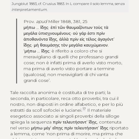
Jungblut 1883, cf. Crusius 1883. In L compare il solo lemma, senza
interpretamentum
.
Prov.
apud
Miller 1868, 381, 25
μήπω
…
ἴδῃς· ἐπὶ τῶν θαυμαζόντων τοὺς τὰ
μεγάλα ὑπισχνουμένους· οὑ γάρ ἐστι πρὶν
ἀποθανόντα ἴδῃς
,
ἀλλὰ πρὶν εἰς τέλος ἀγαγόντ’
ἴδῃς· μὴ θαυμάσῃς τὸν μεγάλα καυχώμενον
.
‘
μήπω
…
ἴδῃς
: è riferito a coloro che si
meravigliano di quelli che professano grandi
cose; non è infatti prima di averlo visto morto,
ma prima di averlo visto portare a termine
(qualcosa); non meravigliarti di chi vanta
grandi cose’.
Tale raccolta anonima è costituita di tre parti; la
seconda, in particolare, reca otto proverbi, tra cui il
nostro, non disposti in ordine alfabetico, e per lo più
17
estratti da scolî sofoclei e lucianei.
Il materiale
esegetico associato ai singoli proverbi della silloge
spiega la sequenza
πρὶν τελευτήσαντ’ ἴδῃς
, contenuta
nel verso
μήπω μέγ’ εἴπῃς πρὶν τελευτήσαντ’ ἴδῃς
riportato
a lemma, come ‘non prima di morire, ma prima che