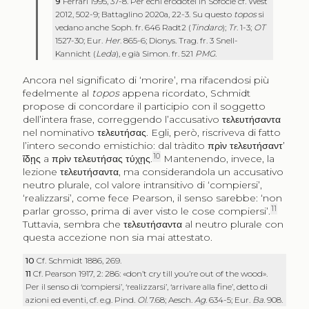
9
Ferrari 1995, 37-8. Per echi erodotei in Sofocle cf. West
2012, 502-9; Battaglino 2020a, 22-3. Su questo
topos
si
vedano anche Soph. fr. 646 Radt2 (
Tindaro
);
Tr
. 1-3;
OT
1527-30; Eur.
Her
. 865-6; Dionys. Trag. fr. 3 Snell-
Kannicht (
Leda
), e già Simon. fr. 521
PMG
.
Ancora nel significato di ‘morire’, ma rifacendosi più
fedelmente al
topos
appena ricordato, Schmidt
propose di concordare il participio con il soggetto
dell’intera frase, correggendo l’accusativo
τελευτήσαντα
nel nominativo
τελευτήσας
. Egli, però, riscriveva di fatto
l’intero secondo emistichio: dal tràdito
πρὶν τελευτήσαντ’
10
ἴδῃς
a
πρὶν τελευτήσας τύχῃς
.
Mantenendo, invece, la
lezione
τελευτήσαντα
, ma considerandola un accusativo
neutro plurale, col valore intransitivo di ‘compiersi’,
‘realizzarsi’, come fece Pearson, il senso sarebbe: ‘non
11
parlar grosso, prima di aver visto le cose compiersi’.
Tuttavia, sembra che
τελευτήσαντα
al neutro plurale con
questa accezione non sia mai attestato.
10
Cf. Schmidt 1886, 269.
11
Cf. Pearson 1917, 2: 286: «don’t cry till you’re out of the wood».
Per il senso di ‘compiersi’, ‘realizzarsi’, ‘arrivare alla fine’, detto di
azioni ed eventi, cf. e.g. Pind.
Ol
. 7.68; Aesch.
Ag
. 634-5; Eur.
Ba
. 908.