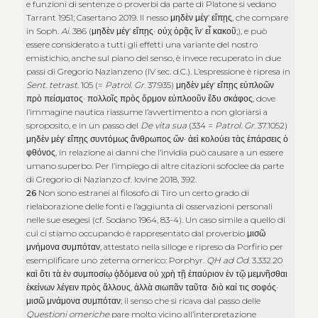
e funzioni di sentenze o proverbi da parte di Platone si vedano
Tarrant 1951; Casertano 2019. Il nesso
μηδὲν μέγ’ εἴπῃς
, che compare
in Soph.
Ai
. 386 (
μηδὲν μέγ’ εἴπῃς· οὐχ ὁρᾷς ἵν’ εἶ κακοῦ
;), e può
essere considerato a tutti gli effetti una variante del nostro
emistichio, anche sul piano del senso, è invece recuperato in due
passi di Gregorio Nazianzeno (IV sec. d.C.). L’espressione è ripresa in
Sent. tetrast.
105 (=
Patrol. Gr
. 37.935)
μηδὲν μέγ’ εἴπῃς εὐπλοῶν
πρὸ πείσματος· πολλοῖς πρὸς ὅρμον εὐπλοοῦν ἔδυ σκάφος
, dove
l’immagine nautica riassume l’avvertimento a non gloriarsi a
sproposito, e in un passo del
De vita sua
(334 =
Patrol. Gr
. 37.1052)
μηδὲν μέγ’ εἴπῃς συντόμως ἄνθρωπος ὤν· ἀεὶ κολούει τὰς ἐπάρσεις ὁ
φθόνος
, in relazione ai danni che l’invidia può causare a un essere
umano superbo. Per l’impiego di altre citazioni sofoclee da parte
di Gregorio di Nazianzo cf. Iovine 2018, 392.
26
Non sono estranei al filosofo di Tiro un certo grado di
rielaborazione delle fonti e l’aggiunta di osservazioni personali
nelle sue esegesi (cf. Sodano 1964, 83-4). Un caso simile a quello di
cui ci stiamo occupando è rappresentato dal proverbio
μισῶ
μνήμονα συμπόταν
, attestato nella silloge e ripreso da Porfirio per
esemplificare uno zetema omerico: Porphyr.
QH ad Od
. 3.332.20
καὶ ὅτι τὰ ἐν συμποσίῳ ᾀδόμενα οὐ χρὴ τῇ ἐπαύριον ἐν τῷ μεμνῆσθαι
ἐκείνων λέγειν πρὸς ἄλλους
,
ἀλλὰ σιωπᾶν ταῦτα
·
διὸ καί τις σοφός
·
μισῶ μνάμονα συμπόταν
; il senso che si ricava dal passo delle
Questioni omeriche
pare molto vicino all’interpretazione