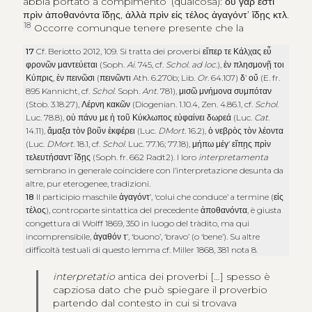
abbia portato a compimento’ (qualcosa):
οὐ γάρ ἐστι
πρὶν ἀποθανόντα ἴδῃς
,
ἀλλὰ πρὶν εἰς τέλος ἀγαγόντ’ ἴδῃς κτλ
.
18
Occorre comunque tenere presente che la
17
Cf. Beriotto 2012, 109. Si tratta dei proverbi
εἴπερ τε Κάλχας εὖ
φρονῶν μαντεύεται
(Soph.
Ai
. 745, cf.
Schol
.
ad loc
.),
ἐν πλησμονῇ τοι
Κύπρις
,
ἐν πεινῶσι
(
πεινῶντι
Ath. 6.270b; Lib.
Or
. 64.107)
δ’ οὔ
(E. fr.
895 Kannicht, cf.
Schol
. Soph.
Ant
. 781),
μισῶ μνήμονα συμπόταν
(Stob. 3.18.27),
Λέρνη κακῶν
(Diogenian. 1.10.4, Zen. 4.86.1, cf.
Schol
.
Luc. 78.8),
οὐ πάνυ με ἡ τοῦ Κύκλωπος εὐφαίνει δωρεά
(Luc.
Cat
.
14.11),
ἅμαξα τὸν βοῦν ἐκφέρει
(Luc.
DMort
. 16.2),
ὁ νεβρὸς τὸν λέοντα
(Luc.
DMort
. 18.1, cf.
Schol
. Luc. 77.16; 77.18),
μήπω μέγ’ εἴπῃς πρὶν
τελευτήσαντ’ ἴδῃς
(Soph. fr. 662 Radt2). I loro
interpretamenta
sembrano in generale coincidere con l’interpretazione desunta da
altre, pur eterogenee, tradizioni.
18
Il participio maschile
ἀγαγόντ’
, ‘colui che conduce’ a termine (
εἰς
τέλος
), controparte sintattica del precedente
ἀποθανόντα
, è giusta
congettura di Wolff 1869, 350 in luogo del tràdito, ma qui
incomprensibile,
ἀγαθόν τ’
, ‘buono’, ‘bravo’ (o ‘bene’). Su altre
difficoltà testuali di questo lemma cf. Miller 1868, 381 nota 8.
interpretatio
antica dei proverbi […] spesso è
capziosa dato che può spiegare il proverbio
partendo dal contesto in cui si trovava