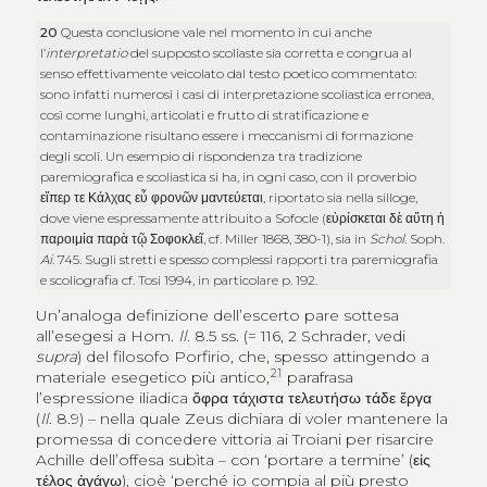
20
Questa conclusione vale nel momento in cui anche
l’
interpretatio
del supposto scoliaste sia corretta e congrua al
senso effettivamente veicolato dal testo poetico commentato:
sono infatti numerosi i casi di interpretazione scoliastica erronea,
così come lunghi, articolati e frutto di stratificazione e
contaminazione risultano essere i meccanismi di formazione
degli scolî. Un esempio di rispondenza tra tradizione
paremiografica e scoliastica si ha, in ogni caso, con il proverbio
εἴπερ τε Κάλχας εὖ φρονῶν μαντεύεται
, riportato sia nella silloge,
dove viene espressamente attribuito a Sofocle (
εὐρίσκεται δὲ αὕτη ἡ
παροιμία παρὰ τῷ Σοφοκλεῖ
, cf. Miller 1868, 380-1), sia in
Schol
. Soph.
Ai
. 745. Sugli stretti e spesso complessi rapporti tra paremiografia
e scoliografia cf. Tosi 1994, in particolare p. 192.
Un’analoga definizione dell’escerto pare sottesa
all’esegesi a Hom.
Il
. 8.5 ss. (= 116, 2 Schrader, vedi
supra
) del filosofo Porfirio, che, spesso attingendo a
21
materiale esegetico più antico,
parafrasa
l’espressione iliadica
ὄφρα τάχιστα τελευτήσω τάδε ἔργα
(
Il
. 8.9) – nella quale Zeus dichiara di voler mantenere la
promessa di concedere vittoria ai Troiani per risarcire
Achille dell’offesa subìta – con ‘portare a termine’ (
εἰς
τέλος ἀγάγω
), cioè ‘perché io compia al più presto