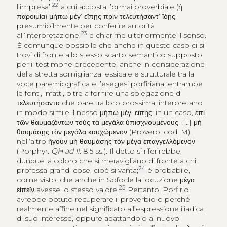
22
l’impresa’,
a cui accosta l’ormai proverbiale (
ἡ
παροιμία
)
μήπω μέγ’ εἴπῃς πρὶν τελευτήσαντ’ ἴδῃς
,
presumibilmente per conferire autorità
23
all’interpretazione,
e chiarirne ulteriormente il senso.
È comunque possibile che anche in questo caso ci si
trovi di fronte allo stesso scarto semantico supposto
per il testimone precedente, anche in considerazione
della stretta somiglianza lessicale e strutturale tra la
voce paremiografica e l’esegesi porfiriana: entrambe
le fonti, infatti, oltre a fornire una spiegazione di
τελευτήσαντα
che pare tra loro prossima, interpretano
in modo simile il nesso
μήπω μέγ’ εἴπῃς
: in un caso,
ἐπὶ
τῶν θαυμαζόντων τοὺς τὰ μεγάλα ὑπισχνουμένους·
[…]
μὴ
θαυμάσῃς τὸν μεγάλα καυχώμενον
(Proverb. cod. M),
nell’altro
ἤγουν μὴ θαυμάσῃς τὸν μέγα ἐπαγγελλόμενον
(Porphyr.
QH ad Il
. 8.5 ss.). Il detto si riferirebbe,
dunque, a coloro che si meravigliano di fronte a chi
24
professa grandi cose, cioè si vanta;
è probabile,
come visto, che anche in Sofocle la locuzione
μέγα
25
εἰπεῖν
avesse lo stesso valore.
Pertanto, Porfirio
avrebbe potuto recuperare il proverbio o perché
realmente affine nel significato all’espressione iliadica
di suo interesse, oppure adattandolo al nuovo