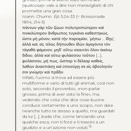
(qualcosa)»: vale a dire non meravigliarti di chi
promette una gran cosa.
Ioann. Chumn.
Ep
. 5.24-33 (= Boissonade
1894, 214-5)
πάντων γάρ τῶν ζώων πολυτροπώτερον καὶ
ποικιλώτερον ἄνθρωπος τυγκάνει καθεστηκώς
,
ὥστε μὴ μόνον
,
κατά τήν παροιμίαν
, ‘
μήπω
…
ἴδῃς
’,
ἀλλὰ καὶ
,
εἰς τέλος δήπουθεν ἰδὼν ἀγαγόντα τὸν
τἀγαθὰ φάμενον
,
μηδ’ οὕτω σεαυτὸν ὅλον ἐκείνῳ
δίδου
,
ἀλλὰ καὶ οὕτω φυλάσσου τοῦτον
[…],
φυλάσσου
,
μή πως
,
ὥσπερ τι δέλεαρ καθείς
,
λαθὼν ἀνασπάσῃ καὶ ὑποσύρῃ σε εἰς ἀβούλητόν
σοι γνώμην καὶ πρᾶξιν
.
Infatti, l’uomo si trova ad essere più
multiforme e vario di tutti gli animali, così non
solo, secondo il proverbio, «non parlar
grosso, prima di aver visto la fine», ma,
vedendo che colui che dice cose buone
conduce certamente a uno scopo, non dare
neanche tutto te stesso a quello, ma guardati
da lui […], bada che, come lanciando una
qualche esca, non ti forzi e ti trascini a un
15
giudizio e a un’azione non voluti.