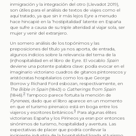
inmigración y la integración del otro (Llevadot 2019),
son útiles para el análisis de textos de viajes como el
aquí tratado, ya que sin ir más lejos Eyre a menudo
hace hincapié en la ‘hostipitalidad’ latente en España
que sufre a causa de su triple alteridad al viajar sola, ser
mujer y venir del extranjero.
Un somero análisis de los topónimos y las
preposiciones del título ya nos aporta, de entrada,
algunos indicios sobre la relevancia del tema de la
(in)hospitalidad en el libro de Eyre. El vocablo
Spain
deviene una potente palabra clave: podía evocar en el
imaginario victoriano cuadros de gitanos pintorescos y
aristócratas hospitalarios como los que George
Borrow y Richard Ford esbozan, respectivamente, en
The Bible in Spain
(1843) o
Gatherings from Spain
2
(1846).
Tampoco parece fortuita la mención de
Pyrenees
, dado que el libro aparece en un momento
en que el turismo pirenaico está en boga entre los
3
viajeros y escritores británicos.
Para algunas élites
victorianas España y los Pirineos ya eran por entonces
sinónimos de turismo, hospitalidad y aventura. Las
expectativas de placer que podría conllevar la
incipiente industria de la hospitalidad ligada al turismo