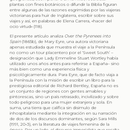
plantas con fines botánicos o difundir la Biblia figuran
entre algunas de las razones esgrimidas por las viajeras
victorianas para huir de Inglaterra, escribir sobre sus
viajes y así, en palabras de Elena Carrera, «hacer del
ocio virtud» (118).
El presente artículo analiza
Over the Pyrenees into
Spain
(1865b), de Mary Eyre, una autora victoriana
apenas estudiada que muestra el viaje a la Península
no como un tour placentero por el ‘Sweet South’ –
designación que Lady Emmeline Stuart Wortley había
utilizado unos años antes para referirse a España– sino
más bien como una experiencia física y
psicológicamente dura. Para Eyre, que de facto viaja a
la Península con la misión de escribir un libro para la
prestigiosa editorial de Richard Bentley, España no es
un conjunto de regiones con gentes amables y
pintorescas, sino un país retrasado, incivilizado y sobre
todo peligroso para una mujer extranjera y sola. En
suma, una tierra que califica sin disimulo de
inhospitalaria mediante la integración en su narración
de dos de los discursos dominantes, según Sara Mills
(1991, 20‑3), en la literatura de viajes femenina de la
época. Por un lado, el discurso imperialista que resalta