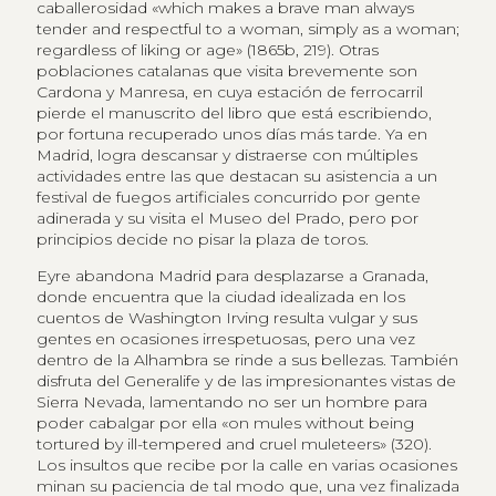
caballerosidad «which makes a brave man always
tender and respectful to a woman, simply as a woman;
regardless of liking or age» (1865b, 219). Otras
poblaciones catalanas que visita brevemente son
Cardona y Manresa, en cuya estación de ferrocarril
pierde el manuscrito del libro que está escribiendo,
por fortuna recuperado unos días más tarde. Ya en
Madrid, logra descansar y distraerse con múltiples
actividades entre las que destacan su asistencia a un
festival de fuegos artificiales concurrido por gente
adinerada y su visita el Museo del Prado, pero por
principios decide no pisar la plaza de toros.
Eyre abandona Madrid para desplazarse a Granada,
donde encuentra que la ciudad idealizada en los
cuentos de Washington Irving resulta vulgar y sus
gentes en ocasiones irrespetuosas, pero una vez
dentro de la Alhambra se rinde a sus bellezas. También
disfruta del Generalife y de las impresionantes vistas de
Sierra Nevada, lamentando no ser un hombre para
poder cabalgar por ella «on mules without being
tortured by ill-tempered and cruel muleteers» (320).
Los insultos que recibe por la calle en varias ocasiones
minan su paciencia de tal modo que, una vez finalizada