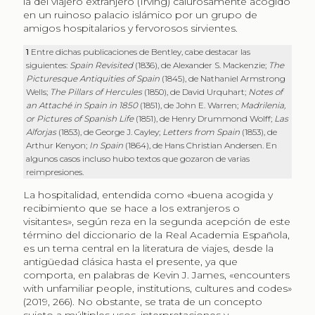
la del viajero extranjero (Irving) calurosamente acogido
en un ruinoso palacio islámico por un grupo de
amigos hospitalarios y fervorosos sirvientes.
1
Entre dichas publicaciones de Bentley, cabe destacar las
siguientes:
Spain Revisited
(1836), de Alexander S. Mackenzie;
The
Picturesque Antiquities of Spain
(1845), de Nathaniel Armstrong
Wells;
The Pillars of Hercules
(1850), de David Urquhart;
Notes of
an Attaché in Spain in 1850
(1851), de John E. Warren;
Madrilenia,
or Pictures of Spanish Life
(1851), de Henry Drummond Wolff;
Las
Alforjas
(1853), de George J. Cayley;
Letters from Spain
(1853), de
Arthur Kenyon;
In Spain
(1864), de Hans Christian Andersen. En
algunos casos incluso hubo textos que gozaron de varias
reimpresiones.
La hospitalidad, entendida como «buena acogida y
recibimiento que se hace a los extranjeros o
visitantes», según reza en la segunda acepción de este
término del diccionario de la Real Academia Española,
es un tema central en la literatura de viajes, desde la
antigüedad clásica hasta el presente, ya que
comporta, en palabras de Kevin J. James, «encounters
with unfamiliar people, institutions, cultures and codes»
(2019, 266). No obstante, se trata de un concepto