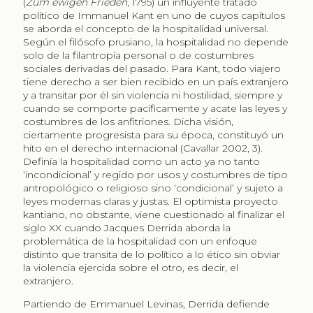
(
Zum ewigen Frieden
, 1795) un influyente tratado
político de Immanuel Kant en uno de cuyos capítulos
se aborda el concepto de la hospitalidad universal.
Según el filósofo prusiano, la hospitalidad no depende
solo de la filantropía personal o de costumbres
sociales derivadas del pasado. Para Kant, todo viajero
tiene derecho a ser bien recibido en un país extranjero
y a transitar por él sin violencia ni hostilidad, siempre y
cuando se comporte pacíficamente y acate las leyes y
costumbres de los anfitriones. Dicha visión,
ciertamente progresista para su época, constituyó un
hito en el derecho internacional (Cavallar 2002, 3).
Definía la hospitalidad como un acto ya no tanto
‘incondicional’ y regido por usos y costumbres de tipo
antropológico o religioso sino ‘condicional’ y sujeto a
leyes modernas claras y justas. El optimista proyecto
kantiano, no obstante, viene cuestionado al finalizar el
siglo XX cuando Jacques Derrida aborda la
problemática de la hospitalidad con un enfoque
distinto que transita de lo político a lo ético sin obviar
la violencia ejercida sobre el otro, es decir, el
extranjero.
Partiendo de Emmanuel Levinas, Derrida defiende