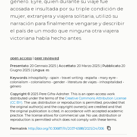
género. Eyre, quien durante su viaje fue
acosada e insultada por su triple condición de
mujer, extranjera y viajera solitaria, utilizó su
narración para finalmente vengarse y describir
el país de un modo que ninguna otra viajera
victoriana había hecho antes.
open access
|
peer reviewed
Presentato:
20 Gennaio 2025 |
Accettato:
20 Marzo 2025 |
Pubblicato
20
Giugno 2025 |
Lingua:
es
Keywords
inhospitality
•
spain
•
travel writing
•
españa
•
mary eyre
•
colonialism
•
colonialismo
•
gender
•
literatura de viajes
•
inhospitalidad
•
género
Copyright
© 2025 Pere Gifra-Adroher.
This is an open-access work
distributed under the terms of the
Creative Commons Attribution License
(CC BY)
. The use, distribution or reproduction is permitted, provided that
the original author(s) and the copyright owner(s) are credited and that
the original publication is cited, in accordance with accepted academic
practice. The license allows for commercial use. No use, distribution or
reproduction is permitted which does not comply with these terms.
content_copy
Permalink
http://doi.org/10.30687/Ri/2037-6588/2025/24/006