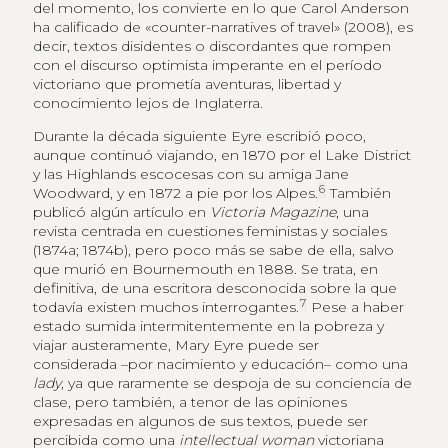
del momento, los convierte en lo que Carol Anderson
ha calificado de «counter-narratives of travel» (2008), es
decir, textos disidentes o discordantes que rompen
con el discurso optimista imperante en el período
victoriano que prometía aventuras, libertad y
conocimiento lejos de Inglaterra.
Durante la década siguiente Eyre escribió poco,
aunque continuó viajando, en 1870 por el Lake District
y las Highlands escocesas con su amiga Jane
6
Woodward, y en 1872 a pie por los Alpes.
También
publicó algún artículo en
Victoria Magazine
, una
revista centrada en cuestiones feministas y sociales
(1874a; 1874b), pero poco más se sabe de ella, salvo
que murió en Bournemouth en 1888. Se trata, en
definitiva, de una escritora desconocida sobre la que
7
todavía existen muchos interrogantes.
Pese a haber
estado sumida intermitentemente en la pobreza y
viajar austeramente, Mary Eyre puede ser
considerada –por nacimiento y educación– como una
lady
, ya que raramente se despoja de su conciencia de
clase, pero también, a tenor de las opiniones
expresadas en algunos de sus textos, puede ser
percibida como una
intellectual woman
victoriana