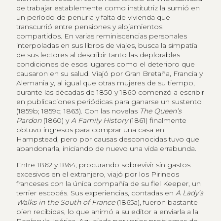
de trabajar establemente como institutriz la sumió en
un período de penuria y falta de vivienda que
transcurrió entre pensiones y alojamientos
compartidos. En varias reminiscencias personales
interpoladas en sus libros de viajes, busca la simpatía
de sus lectores al describir tanto las deplorables
condiciones de esos lugares como el deterioro que
causaron en su salud. Viajó por Gran Bretaña, Francia y
Alemania y, al igual que otras mujeres de su tiempo,
durante las décadas de 1850 y 1860 comenzó a escribir
en publicaciones periódicas para ganarse un sustento
(1859b; 1859c; 1863). Con las novelas
The Queen’s
Pardon
(1860) y
A Family History
(1861) finalmente
obtuvo ingresos para comprar una casa en
Hampstead, pero por causas desconocidas tuvo que
abandonarla, iniciando de nuevo una vida errabunda.
Entre 1862 y 1864, procurando sobrevivir sin gastos
excesivos en el extranjero, viajó por los Pirineos
franceses con la única compañía de su fiel Keeper, un
terrier escocés. Sus experiencias, contadas en
A Lady’s
Walks in the South of France
(1865a), fueron bastante
bien recibidas, lo que animó a su editor a enviarla a la