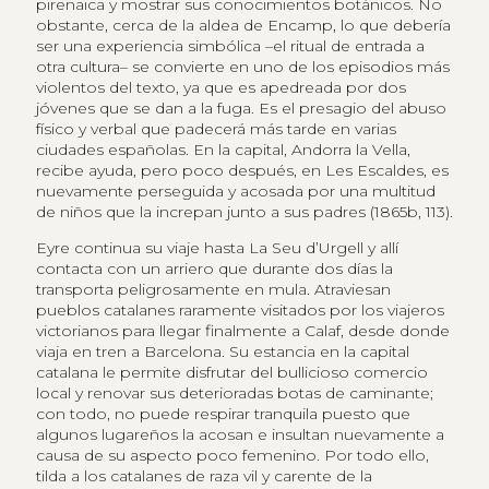
pirenaica y mostrar sus conocimientos botánicos. No
obstante, cerca de la aldea de Encamp, lo que debería
ser una experiencia simbólica –el ritual de entrada a
otra cultura– se convierte en uno de los episodios más
violentos del texto, ya que es apedreada por dos
jóvenes que se dan a la fuga. Es el presagio del abuso
físico y verbal que padecerá más tarde en varias
ciudades españolas. En la capital, Andorra la Vella,
recibe ayuda, pero poco después, en Les Escaldes, es
nuevamente perseguida y acosada por una multitud
de niños que la increpan junto a sus padres (1865b, 113).
Eyre continua su viaje hasta La Seu d’Urgell y allí
contacta con un arriero que durante dos días la
transporta peligrosamente en mula. Atraviesan
pueblos catalanes raramente visitados por los viajeros
victorianos para llegar finalmente a Calaf, desde donde
viaja en tren a Barcelona. Su estancia en la capital
catalana le permite disfrutar del bullicioso comercio
local y renovar sus deterioradas botas de caminante;
con todo, no puede respirar tranquila puesto que
algunos lugareños la acosan e insultan nuevamente a
causa de su aspecto poco femenino. Por todo ello,
tilda a los catalanes de raza vil y carente de la