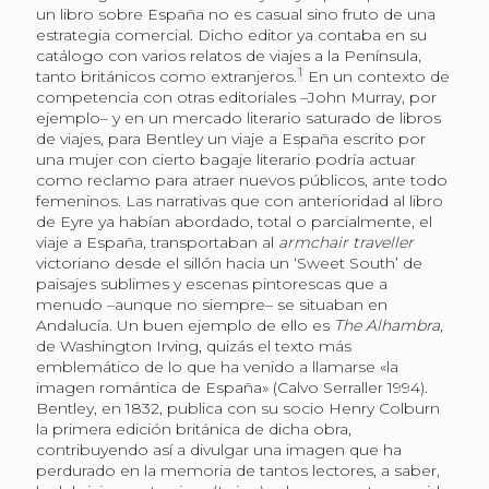
un libro sobre España no es casual sino fruto de una
estrategia comercial. Dicho editor ya contaba en su
catálogo con varios relatos de viajes a la Península,
1
tanto británicos como extranjeros.
En un contexto de
competencia con otras editoriales –John Murray, por
ejemplo– y en un mercado literario saturado de libros
de viajes, para Bentley un viaje a España escrito por
una mujer con cierto bagaje literario podría actuar
como reclamo para atraer nuevos públicos, ante todo
femeninos. Las narrativas que con anterioridad al libro
de Eyre ya habían abordado, total o parcialmente, el
viaje a España, transportaban al
armchair traveller
victoriano desde el sillón hacia un ‘Sweet South’ de
paisajes sublimes y escenas pintorescas que a
menudo –aunque no siempre– se situaban en
Andalucía. Un buen ejemplo de ello es
The Alhambra
,
de Washington Irving, quizás el texto más
emblemático de lo que ha venido a llamarse «la
imagen romántica de España» (Calvo Serraller 1994).
Bentley, en 1832, publica con su socio Henry Colburn
la primera edición británica de dicha obra,
contribuyendo así a divulgar una imagen que ha
perdurado en la memoria de tantos lectores, a saber,