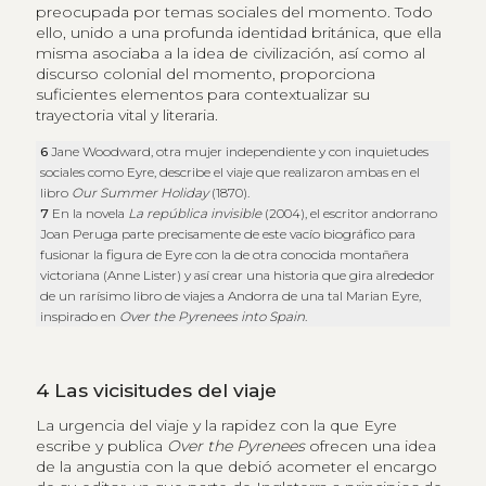
preocupada por temas sociales del momento. Todo
ello, unido a una profunda identidad británica, que ella
misma asociaba a la idea de civilización, así como al
discurso colonial del momento, proporciona
suficientes elementos para contextualizar su
trayectoria vital y literaria.
6
Jane Woodward, otra mujer independiente y con inquietudes
sociales como Eyre, describe el viaje que realizaron ambas en el
libro
Our Summer Holiday
(1870).
7
En la novela
La república invisible
(2004), el escritor andorrano
Joan Peruga parte precisamente de este vacío biográfico para
fusionar la figura de Eyre con la de otra conocida montañera
victoriana (Anne Lister) y así crear una historia que gira alrededor
de un rarísimo libro de viajes a Andorra de una tal Marian Eyre,
inspirado en
Over the Pyrenees into Spain
.
4
Las vicisitudes del viaje
La urgencia del viaje y la rapidez con la que Eyre
escribe y publica
Over the Pyrenees
ofrecen una idea
de la angustia con la que debió acometer el encargo