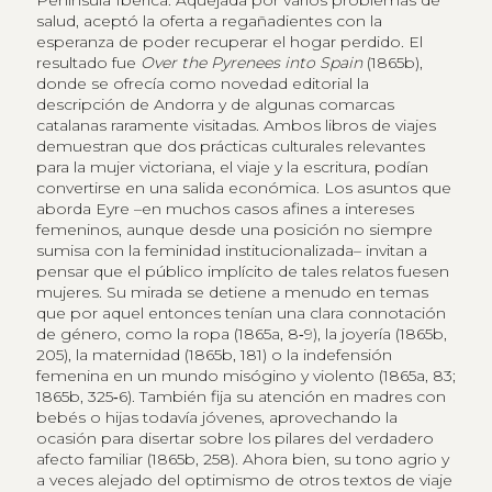
Península Ibérica. Aquejada por varios problemas de
salud, aceptó la oferta a regañadientes con la
esperanza de poder recuperar el hogar perdido. El
resultado fue
Over the Pyrenees into Spain
(1865b),
donde se ofrecía como novedad editorial la
descripción de Andorra y de algunas comarcas
catalanas raramente visitadas. Ambos libros de viajes
demuestran que dos prácticas culturales relevantes
para la mujer victoriana, el viaje y la escritura, podían
convertirse en una salida económica. Los asuntos que
aborda Eyre –en muchos casos afines a intereses
femeninos, aunque desde una posición no siempre
sumisa con la feminidad institucionalizada– invitan a
pensar que el público implícito de tales relatos fuesen
mujeres. Su mirada se detiene a menudo en temas
que por aquel entonces tenían una clara connotación
de género, como la ropa (1865a, 8‑9), la joyería (1865b,
205), la maternidad (1865b, 181) o la indefensión
femenina en un mundo misógino y violento (1865a, 83;
1865b, 325‑6). También fija su atención en madres con
bebés o hijas todavía jóvenes, aprovechando la
ocasión para disertar sobre los pilares del verdadero
afecto familiar (1865b, 258). Ahora bien, su tono agrio y
a veces alejado del optimismo de otros textos de viaje