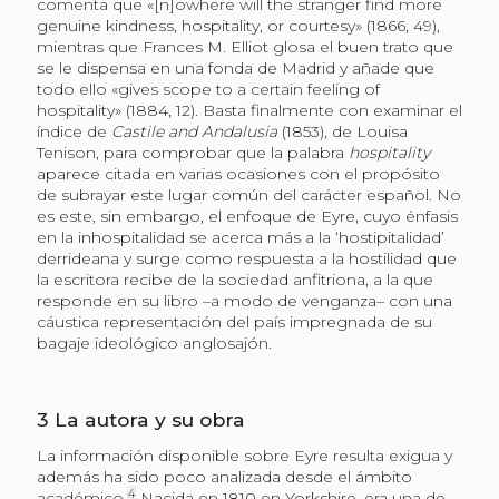
comenta que «[n]owhere will the stranger find more
genuine kindness, hospitality, or courtesy» (1866, 49),
mientras que Frances M. Elliot glosa el buen trato que
se le dispensa en una fonda de Madrid y añade que
todo ello «gives scope to a certain feeling of
hospitality» (1884, 12). Basta finalmente con examinar el
índice de
Castile and Andalusia
(1853), de Louisa
Tenison, para comprobar que la palabra
hospitality
aparece citada en varias ocasiones con el propósito
de subrayar este lugar común del carácter español. No
es este, sin embargo, el enfoque de Eyre, cuyo énfasis
en la inhospitalidad se acerca más a la ‘hostipitalidad’
derrideana y surge como respuesta a la hostilidad que
la escritora recibe de la sociedad anfitriona, a la que
responde en su libro –a modo de venganza– con una
cáustica representación del país impregnada de su
bagaje ideológico anglosajón.
3
La autora y su obra
La información disponible sobre Eyre resulta exigua y
además ha sido poco analizada desde el ámbito
4
académico.
Nacida en 1810 en Yorkshire, era una de