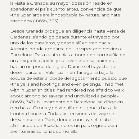
la visita a Granada, su mayor obsesión reside en
abandonar el país cuanto antes, convencida de que
«the Spaniards are inhospitable by nature, and hate
strangers» (1865b, 303).
Desde Granada prosigue en diligencia hasta Venta de
Cárdenas, siendo golpeada durante el trayecto por
uno de los pasajeros, y desde allí en tren hacia
Alicante, donde embarca en un vapor con destino a
Barcelona. Pasa cuatro días a bordo en compañía de
un amigable capitán y su joven esposa, quienes
hablan un poco de inglés. Durante el trayecto, no
desembarca en Valencia ni en Tarragona bajo la
excusa de estar al borde del agotamiento puesto que
«the yells and hootings, and even peltings, I had met
with in Spanish cities, had rendered me afraid to walk
about among so savage and uncivilized a people»
(1865b, 347). Nuevamente en Barcelona, se dirige en
tren hasta Girona y desde allí en diligencia hasta la
frontera francesa. Todas las tensiones del viaje se
desvanecen en París, donde concluye el relato
afirmando que España no es un país seguro para
aventureras solitarias como ella.