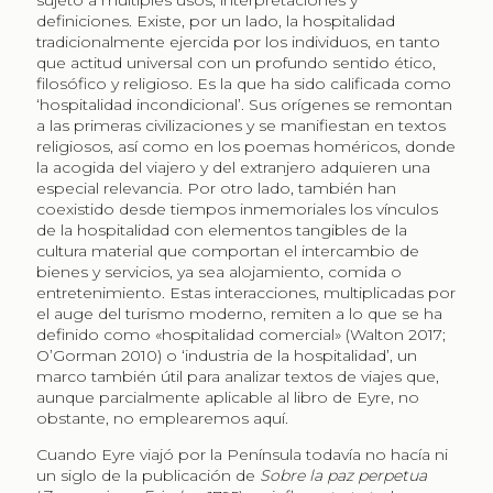
sujeto a múltiples usos, interpretaciones y
definiciones. Existe, por un lado, la hospitalidad
tradicionalmente ejercida por los individuos, en tanto
que actitud universal con un profundo sentido ético,
filosófico y religioso. Es la que ha sido calificada como
‘hospitalidad incondicional’. Sus orígenes se remontan
a las primeras civilizaciones y se manifiestan en textos
religiosos, así como en los poemas homéricos, donde
la acogida del viajero y del extranjero adquieren una
especial relevancia. Por otro lado, también han
coexistido desde tiempos inmemoriales los vínculos
de la hospitalidad con elementos tangibles de la
cultura material que comportan el intercambio de
bienes y servicios, ya sea alojamiento, comida o
entretenimiento. Estas interacciones, multiplicadas por
el auge del turismo moderno, remiten a lo que se ha
definido como «hospitalidad comercial» (Walton 2017;
O’Gorman 2010) o ‘industria de la hospitalidad’, un
marco también útil para analizar textos de viajes que,
aunque parcialmente aplicable al libro de Eyre, no
obstante, no emplearemos aquí.
Cuando Eyre viajó por la Península todavía no hacía ni
un siglo de la publicación de
Sobre la paz perpetua