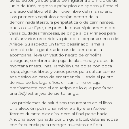
de su editor, ya que parte de Inglaterra a principios de
junio de 1865, regresa a principios de agosto y firma el
prefacio del libro el 9 de noviembre del mismo año.
Los primeros capítulos encajan dentro de la
denominada literatura peripatética o de caminantes,
puesto que Eyre, después de pasar rápidamente por
varias ciudades francesas, se dirige a los Pirineos para
realizar varios recorridos a pie por el departamento del
Ariège. Su aspecto un tanto desaliñado llama la
atención de la gente: además del perro que la
acompaña, lleva un vestido negro de crinolina,
paraguas, sombrero de paja de ala ancha y botas de
montaña masculinas. También una bolsa con poca
ropa, algunos libros y varios puros para utilizar como
analgésico en caso de emergencia. Desde el punto
de vista de los lugareños, en suma, no encaja
precisamente con el arquetipo de lo que podría ser
una
lady
extranjera de cierto rango.
Los problemas de salud son recurrentes en el libro.
Una afección pulmonar retiene a Eyre en Ax-les-
Termes durante diez días, pero al final parte hacia
Andorra acompañada por un guía local, deteniéndose
con frecuencia para recoger muestras de flora