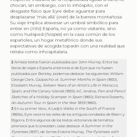
chocan, sin embargo, con lo inhóspito, con el
desgaste físico que Eyre debe aguantar para
desplazarse ‘más allá’ (
over
) de la barrera montañosa.
Su viaje implica atravesar un umbral simbólico para
entrar en (
into
) España, no ya como visitante, sino
como huésped (
hospes
) en la casa común de los
españoles, un hogar metafórico donde sus
expectativas de acogida toparán con una realidad que
retrata como inhospitalaria.
2
Ambos textos fueron publicados por John Murray. Entre los
libros de viajes a España anteriores al de Eyre que no fuesen
publicados por Bentley, podemos destacar los siguientes: William
George Clark,
Gazpacho: or, Summer Months in Spain
(1850);
Elizabeth Murray,
Sixteen Years of an Artist’s Life in Morocco,
Spain, and the Canary Islands
(1859); A.C. Andros,
Pen and Pencil
Sketches of a Holiday Scamper in Spain
(1860); Richard Roberts,
An Autumn Tour in Spain in the Year 1859
(1860).
3
En su primer libro,
A Lady’s Walks in the South of France
(1865a), Eyre recorre los valles de los antiguos condados de Bearn y
Bigorra. Entre algunos de los textos victorianos de temática
pirenaica que lo preceden, cabe destacar
A Summer in the
Pyrenees
(1837), de James Erskine Murray,
The Pyrenees with