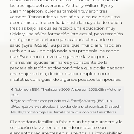
las tres hijas del reverendo Anthony William Eyre y
Sarah Mapleton, quienes también tuvieron tres
varones. Transcurridos unos años –a causa de apuros
económicos– fue confiada hasta la mayoría de edad a
tres tías bajo las cuales recibió una educación muy
rígida y una sólida formación intelectual, pero también
un régimen espartano que acabaría afectando su
5
salud (Eyre 1859a).
Su padre, que murió arruinado en
Bath en 1848, no dejó nada a su progenie, de modo
que Eyre pronto tuvo que ganarse la vida por sí
misma. Sin ayudas familiares y consciente de la
precaria situación socioeconómica que podía padecer
una mujer soltera, decidió buscar empleo como
institutriz, consiguiendo algunos puestos temporales.
4
Robinson 1994; Theakstone 2006; Anderson 2008; Gifra-Adroher
2013.
5
Eyre se refiere a este período en
A Family History
(1861), un
Bildungsroman
autobiográfico donde la protagonista, Elizabeth
Neville, también deja a su familia para vivir con tres tías solteras.
El abandono familiar, la falta de un hogar duradero y la
sensación de vivir en un mundo inhóspito son
elementos recurrentes en sus textos. La imposibilidad