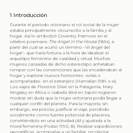
1
Introducción
Durante el período victoriano el rol social de la mujer
estaba principalmente circunscrito a la familia y al
hogar. Así lo simbolizó Coventry Patmore en el
célebre poemario
The Angel in the House
(1854), a
partir del cual se acuñó un término –‘el ángel del
hogar’– que haría fortuna a la hora de idealizar el
arquetipo femenino de castidad y virtud. Muchas
mujeres cansadas de dicho estereotipo anhelaban
romper con las convenciones que las encadenaban al
hogar y explorar nuevos horizontes –solas o
acompañadas– en el extranjero (Hamalian 1981, x-xi).
Los viajes de Florence Dixie en la Patagonia, Mary
Kingsley en África o Isabella Bird en Japón lograron
mostrar sin duda que la mujer victoriana podía llegar a
cualquier confín del planeta. Para la mayoría, sin
embargo, era preciso justificar el viaje, percibido
socialmente como fuente potencial de placeres,
convirtiéndolo en una actividad útil y ajustada a la
moral femenina (Foster 1990, 8). Realizar expediciones
geográficas, acompañar a un familiar, recolectar