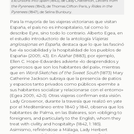
Excursions into Spain
(1843), de Lady Chatterton,
Letters from
the Pyrenees
(1843), de Thomas Clifton Paris, y
Rides in the
Pyrenees
(1847), de Selina Bunbury.
Para la mayoría de las viajeras victorianas que visitan
España, el país no es inhospitalario, tal como lo
describe Eyre, sino todo lo contrario. Alberto Egea, en
el estudio introductorio de la antología
Viajeras
anglosajonas en España
, destaca que lo que las fascinó
fue «la sociabilidad y la hospitalidad de los pueblos de
España» (2009, 43). En
Azahar
(1883), por ejemplo,
Ellen C. Hope-Edwardes advierte «lo desprendidos y
generosos que son los habitantes del país», mientras
que en
Word-Sketches of the Sweet South
(1873) Mary
Catherine Jackson subraya que la presencia de patios
y espacios tanto privados como públicos «permite a
sus habitantes socializar y relacionarse con el entorno»
(Egea 2009, 42‑3). Otras viajeras confirman esta visión.
Lady Grosvenor, durante la travesía que realizó en yate
por el Mediterráneo entre 1840 y 1841, observa que los
habitantes de Palma, en las Baleares, son «obliging to
foreigners, and particularly to the English, whom they
treat with civility and hospitality» (1842, 1: 185).
Asimismo, refiriéndose a Málaga, Lady Herbert