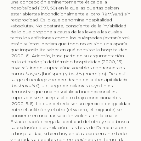
una concepción eminentemente ética de la
hospitalidad (1997, 50) en la que las puertas deben
estar abiertas incondicionalmente al otro (
l’arrivant
) sin
reciprocidad. Es lo que denomina hospitalidad
«absoluta». No obstante, consciente de la inviabilidad
de lo que propone a causa de las leyes a las cuales
tanto los anfitriones como los huéspedes (extranjeros)
están sujetos, declara que todo no es sino una aporía
que imposibilita saber en qué consiste la hospitalidad
(2000, 6). Además, basa parte de su argumentación
en la etimología del término hospitalidad (2000, 13),
cuya raíz indoeuropea aúna vocablos contrapuestos
como
hospes
(huésped) y
hostis
(enemigo). De aquí
surge el neologismo derrideano de la «hostipitalidad»
(
hostipitalité
), un juego de palabras cuyo fin es
demostrar que una hospitalidad incondicional es
imposible si se acepta al otro bajo condicionantes
(2000, 5‑6). Lo que debería ser un ejercicio de igualdad
entre el anfitrión y el otro (el viajero, el migrante) se
convierte en una transacción violenta en la cual el
Estado-nación niega la identidad del otro y solo busca
su exclusión o asimilación. Las tesis de Derrida sobre
la hospitalidad, si bien hoy en día aparecen ante todo
vinculadas a debates contemporáneos en torno a la