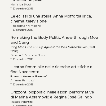
Maria Ida Biggi
11 Dicembre 2019
Le eclissi di una stella: Anna Moffo tra lirica,
cinema, televisione
Paologiovanni Maione
11 Dicembre 2019
Remaking the Body Politic Anew through Mob
and Gang
King Mob Echo
and
Up Against the Wall Motherfucker
(1968-
1970)
David A.J. Murrieta Flores
11 Dicembre 2019
Il corpo femminile nelle ricerche artistiche di
fine Novecento
Il caso di Vanessa Beecroft
Arianna Fantuzzi
11 Dicembre 2019
Orizzonti biopolitici nelle azioni performative
di Marina Abramović e Regina José Galindo
Matteo Valentini
11 Dicembre 2019