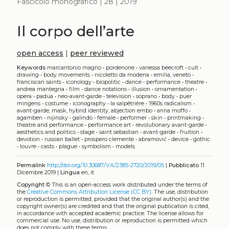
Fascicolo monografico | 28 | 2019
Il corpo dell’arte
open access
|
peer reviewed
Keywords
marcantonio magno
•
pordenone
•
vanessa beecroft
•
cult
•
drawing
•
body movements
•
nicoletto da modena
•
emilia, veneto
•
franciscan saints
•
iconology
•
biopolitic
•
dance
•
performance
•
theatre
•
andrea mantegna
•
film
•
dance notations
•
illusion
•
ornamentation
•
opera
•
padua
•
neo-avant-garde
•
television
•
soprano
•
body
•
puer
mingens
•
costume
•
iconography
•
la salpêtrière
•
1960s radicalism
•
avant-garde, mask, hybrid identity, abjection embo
•
anna moffo
•
agamben
•
nijinsky
•
galindo
•
female
•
performer
•
skin
•
printmaking
•
theatre and performance
•
performance art
•
revolutionary avant-garde
•
aesthetics and politics
•
stage
•
saint sebastian
•
avant-garde
•
fruition
•
devotion
•
russian ballet
•
prospero clemente
•
abramović
•
device
•
gothic
•
louvre
•
casts
•
plague
•
symbolism
•
models
Permalink
http://doi.org/10.30687/VA/2385-2720/2019/05
|
Pubblicato
11
Dicembre 2019 |
Lingua
en, it
Copyright
©
This is an open-access work distributed under the terms of
the
Creative Commons Attribution License (CC BY)
. The use, distribution
or reproduction is permitted, provided that the original author(s) and the
copyright owner(s) are credited and that the original publication is cited,
in accordance with accepted academic practice. The license allows for
commercial use. No use, distribution or reproduction is permitted which
does not comply with these terms.