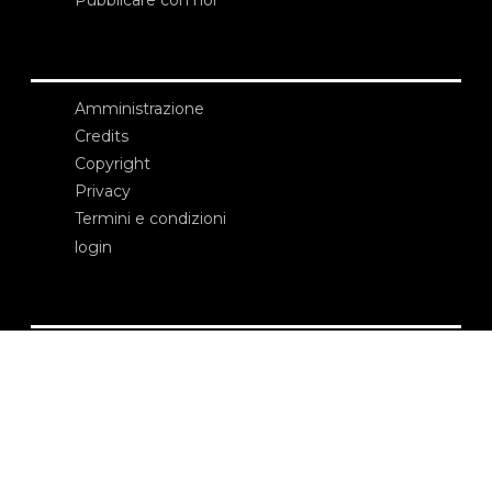
Pubblicare con noi
Amministrazione
Credits
Copyright
Privacy
Termini e condizioni
login
Contatti
Edizioni Ca’ Foscari
Dorsoduro 3246
30123 Venezia
ecf@unive.it
T +39 041 234 8250