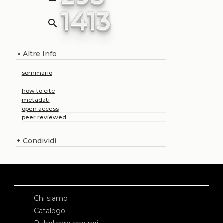
1413
search
Altre Info
+
sommario
how to cite
metadati
open access
peer reviewed
+
Condividi
Chi siamo
Catalogo