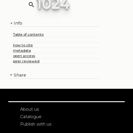
1024
search
Info
+
Table of contents
how to cite
metadata
open access
peer reviewed
+
Share
About us
Catalogue
Publish with us