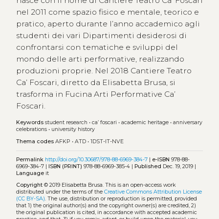
nasce con il nome di Cantiere Teatro Ca’ Foscari
nel 2011 come spazio fisico e mentale, teorico e
pratico, aperto durante l’anno accademico agli
studenti dei vari Dipartimenti desiderosi di
confrontarsi con tematiche e sviluppi del
mondo delle arti performative, realizzando
produzioni proprie. Nel 2018 Cantiere Teatro
Ca’ Foscari, diretto da Elisabetta Brusa, si
trasforma in Fucina Arti Performative Ca’
Foscari.
Keywords
student research
•
ca’ foscari
•
academic heritage
•
anniversary
celebrations
•
university history
Thema codes
AFKP
•
ATD
•
1DST-IT-NVE
Permalink
http://doi.org/10.30687/978-88-6969-384-7
|
e-ISBN
978-88-
6969-384-7 |
ISBN (PRINT)
978-88-6969-385-4 |
Published
Dec. 19, 2019 |
Language
it
Copyright
© 2019 Elisabetta Brusa.
This is an open-access work
distributed under the terms of the
Creative Commons Attribution License
(CC BY-SA)
. The use, distribution or reproduction is permitted, provided
that 1) the original author(s) and the copyright owner(s) are credited, 2)
the original publication is cited, in accordance with accepted academic