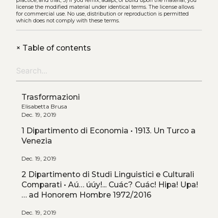
practice, and that, 3) if you remix, adapt, or build upon the material, you
license the modified material under identical terms. The license allows
for commercial use. No use, distribution or reproduction is permitted
which does not comply with these terms.
+
Table of contents
Trasformazioni
Elisabetta Brusa
Dec. 19, 2019
1 Dipartimento di Economia • 1913. Un Turco a
Venezia
Dec. 19, 2019
2 Dipartimento di Studi Linguistici e Culturali
Comparati • Aú… úúy!... Cuác? Cuác! Hipa! Upa!
… ad Honorem Hombre 1972/2016
Dec. 19, 2019