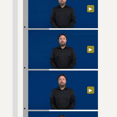
▶
▶
▶