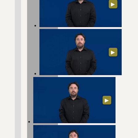
▶
▶
▶