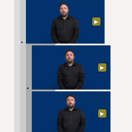
▶
▶
▶