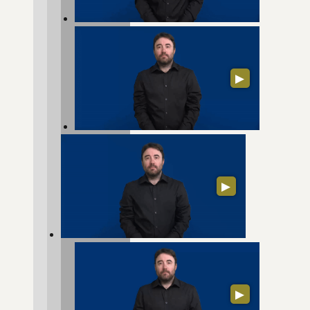
▶
▶
▶