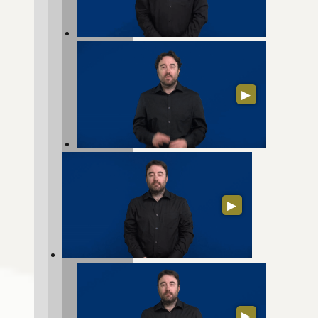
▶
▶
▶