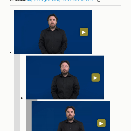
Permalink
http://doi.org/10.30687/978-88-6969-972-6/152
▶
▶
▶