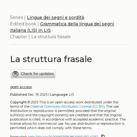
Series |
Lingue dei segni e sordità
Edited book |
Grammatica della lingua dei segni
italiana (LIS) in LIS
Chapter | La struttura frasale
La struttura frasale
open access
Published
Dec. 19, 2025 |
Language:
LIS
Copyright
© 2025
This is an open-access work distributed under the
terms of the
Creative Commons Attribution License (CC BY)
. The use,
distribution or reproduction is permitted, provided that the original
author(s) and the copyright owner(s) are credited and that the original
publication is cited, in accordance with accepted academic practice. The
license allows for commercial use. No use, distribution or reproduction is
permitted which does not comply with these terms.
content_copy