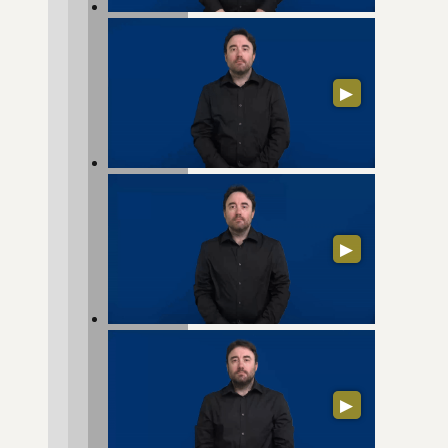
▶
▶
▶