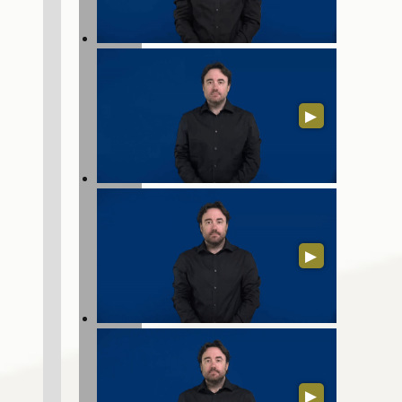
▶
▶
▶