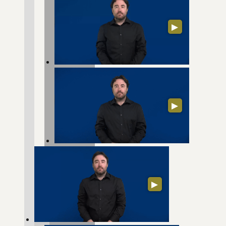
▶
▶
▶