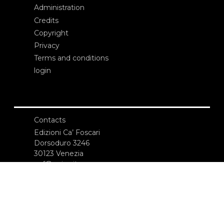
Administration
Credits
Copyright
Privacy
Terms and conditions
login
Contacts
Edizioni Ca’ Foscari
Dorsoduro 3246
30123 Venezia
ecf@unive.it
T +39 041 234 8250
SUBSCRIBE TO OUR NEWSLETTER