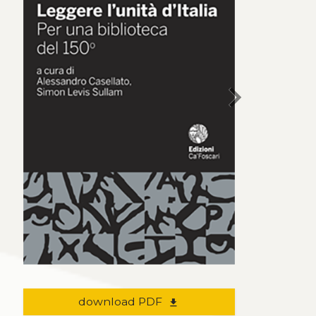
chevron_right
download PDF
file_download