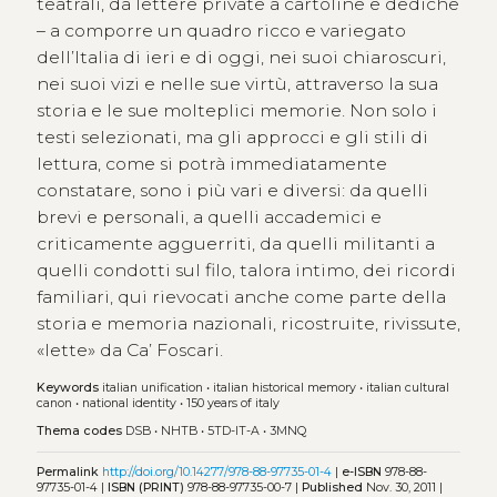
teatrali, da lettere private a cartoline e dediche
– a comporre un quadro ricco e variegato
dell’Italia di ieri e di oggi, nei suoi chiaroscuri,
nei suoi vizi e nelle sue virtù, attraverso la sua
storia e le sue molteplici memorie. Non solo i
testi selezionati, ma gli approcci e gli stili di
lettura, come si potrà immediatamente
constatare, sono i più vari e diversi: da quelli
brevi e personali, a quelli accademici e
criticamente agguerriti, da quelli militanti a
quelli condotti sul filo, talora intimo, dei ricordi
familiari, qui rievocati anche come parte della
storia e memoria nazionali, ricostruite, rivissute,
«lette» da Ca’ Foscari.
Keywords
italian unification
•
italian historical memory
•
italian cultural
canon
•
national identity
•
150 years of italy
Thema codes
DSB
•
NHTB
•
5TD-IT-A
•
3MNQ
Permalink
http://doi.org/10.14277/978-88-97735-01-4
|
e-ISBN
978-88-
97735-01-4 |
ISBN (PRINT)
978-88-97735-00-7 |
Published
Nov. 30, 2011 |