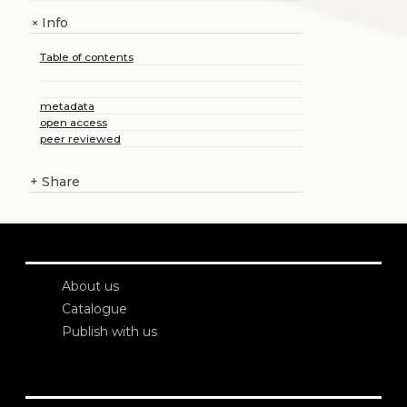
Info
+
Table of contents
metadata
open access
peer reviewed
+
Share
About us
Catalogue
Publish with us