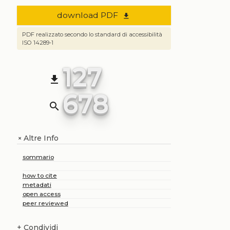
download PDF
file_download
PDF realizzato secondo lo standard di accessibilità
ISO 14289-1
127
file_download
678
search
Altre Info
+
sommario
how to cite
metadati
open access
peer reviewed
+
Condividi