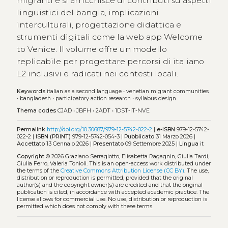
migranti e si arricchisce di contributi su aspetti
linguistici del bangla, implicazioni
interculturali, progettazione didattica e
strumenti digitali come la web app Welcome
to Venice. Il volume offre un modello
replicabile per progettare percorsi di italiano
L2 inclusivi e radicati nei contesti locali.
Keywords
italian as a second language
•
venetian migrant communities
•
bangladesh
•
participatory action research
•
syllabus design
Thema codes
CJAD
•
JBFH
•
2ADT
•
1DST-IT-NVE
Permalink
http://doi.org/10.30687/979-12-5742-022-2
|
e-ISBN
979-12-5742-
022-2 |
ISBN (PRINT)
979-12-5742-054-3 |
Pubblicato
31 Marzo 2026 |
Accettato
13 Gennaio 2026 |
Presentato
09 Settembre 2025 |
Lingua
it
Copyright
© 2026 Graziano Serragiotto, Elisabetta Ragagnin, Giulia Tardi,
Giulia Ferro, Valeria Tonioli.
This is an open-access work distributed under
the terms of the
Creative Commons Attribution License (CC BY)
. The use,
distribution or reproduction is permitted, provided that the original
author(s) and the copyright owner(s) are credited and that the original
publication is cited, in accordance with accepted academic practice. The
license allows for commercial use. No use, distribution or reproduction is
permitted which does not comply with these terms.