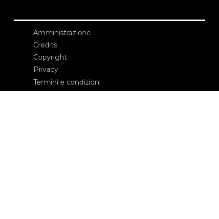
Amministrazione
Credits
Copyright
Privacy
Termini e condizioni
login
Contatti
Edizioni Ca’ Foscari
Dorsoduro 3246
30123 Venezia
ecf@unive.it
T +39 041 234 8250