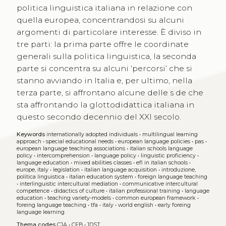
politica linguistica italiana in relazione con
quella europea, concentrandosi su alcuni
argomenti di particolare interesse. È diviso in
tre parti: la prima parte offre le coordinate
generali sulla politica linguistica, la seconda
parte si concentra su alcuni ‘percorsi’ che si
stanno avviando in Italia e, per ultimo, nella
terza parte, si affrontano alcune delle s de che
sta affrontando la glottodidattica italiana in
questo secondo decennio del XXI secolo.
Keywords
internationally adopted individuals
•
multilingual learning
approach
•
special educational needs
•
european language policies
•
pas
•
european language teaching associations
•
italian schools language
policy
•
intercomprehension
•
language policy
•
linguistic proficiency
•
language education
•
mixed abilities classes
•
efl in italian schools
•
europe, italy
•
legislation
•
italian language acquisition
•
introduzione,
politica linguistica
•
italian education system
•
foreign language teaching
•
interlinguistic intercultural mediation
•
communicative intercultural
competence
•
didactics of culture
•
italian professional training
•
language
education
•
teaching variety-models
•
common european framework
•
foreing language teaching
•
tfa
•
italy
•
world english
•
early foreing
language learning
Thema codes
CJA
•
CFB
•
1DST