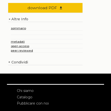
download PDF
file_download
Altre Info
+
sommario
metadati
open access
peer reviewed
+
Condividi
Chi siamo
Catalogo
Pubblicare con noi