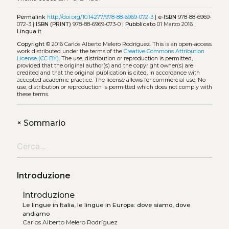
Permalink
http://doi.org/10.14277/978-88-6969-072-3
|
e-ISBN
978-88-6969-
072-3 |
ISBN (PRINT)
978-88-6969-073-0 |
Pubblicato
01 Marzo 2016 |
Lingua
it
Copyright
© 2016 Carlos Alberto Melero Rodríguez.
This is an open-access
work distributed under the terms of the
Creative Commons Attribution
License (CC BY)
. The use, distribution or reproduction is permitted,
provided that the original author(s) and the copyright owner(s) are
credited and that the original publication is cited, in accordance with
accepted academic practice. The license allows for commercial use. No
use, distribution or reproduction is permitted which does not comply with
these terms.
+
Sommario
Introduzione
Introduzione
Le lingue in Italia, le lingue in Europa: dove siamo, dove
andiamo
Carlos Alberto Melero Rodríguez