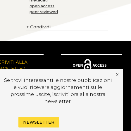
metadati
open access
peer reviewed
+
Condividi
CRIVITI ALLA
EWSLETTER
x
Se trovi interessanti le nostre pubblicazioni
e vuoi ricevere aggiornamenti sulle
prossime uscite, iscriviti ora alla nostra
newsletter.
NEWSLETTER