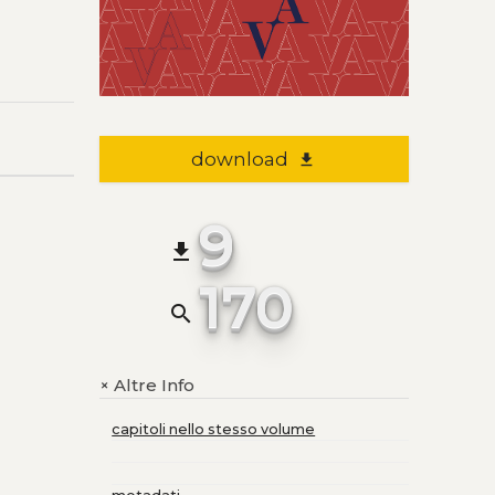
download
file_download
9
file_download
170
search
Altre Info
+
capitoli nello stesso volume