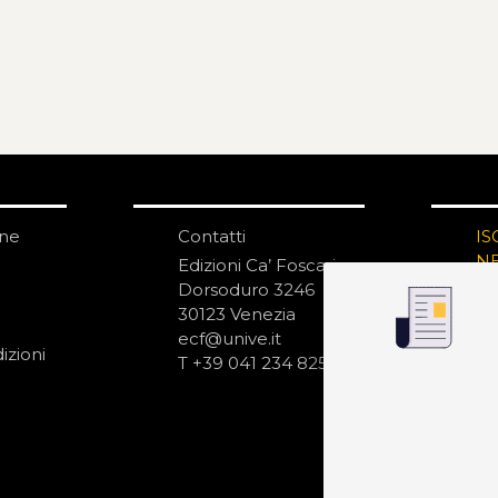
one
Contatti
IS
N
Edizioni Ca’ Foscari
Dorsoduro 3246
30123 Venezia
ecf@unive.it
izioni
T +39 041 234 8250