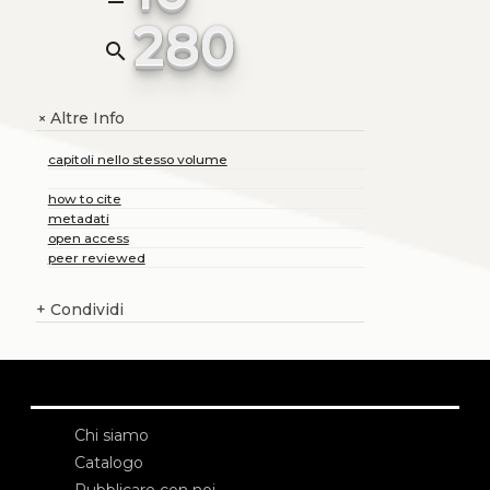
280
search
Altre Info
+
capitoli nello stesso volume
how to cite
metadati
open access
peer reviewed
+
Condividi
Chi siamo
Catalogo