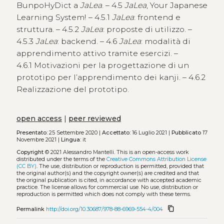
BunpoHyDict a
JaLea
. – 4.5
JaLea
, Your Japanese
Learning System! – 4.5.1
JaLea
: frontend e
struttura. – 4.5.2
JaLea
: proposte di utilizzo. –
4.5.3
JaLea
: backend. – 4.6
JaLea
: modalità di
apprendimento attivo tramite esercizi. –
4.6.1 Motivazioni per la progettazione di un
prototipo per l’apprendimento dei kanji. – 4.6.2
Realizzazione del prototipo.
open access
|
peer reviewed
Presentato:
25 Settembre 2020 |
Accettato:
16 Luglio 2021 |
Pubblicato
17
Novembre 2021 |
Lingua:
it
Copyright
© 2021 Alessandro Mantelli.
This is an open-access work
distributed under the terms of the
Creative Commons Attribution License
(CC BY)
. The use, distribution or reproduction is permitted, provided that
the original author(s) and the copyright owner(s) are credited and that
the original publication is cited, in accordance with accepted academic
practice. The license allows for commercial use. No use, distribution or
reproduction is permitted which does not comply with these terms.
content_copy
Permalink
http://doi.org/10.30687/978-88-6969-554-4/004