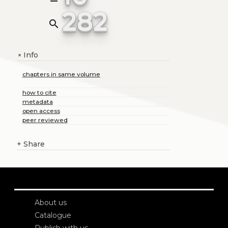
282
search
Info
+
chapters in same volume
how to cite
metadata
open access
peer reviewed
+
Share
About us
Catalogue