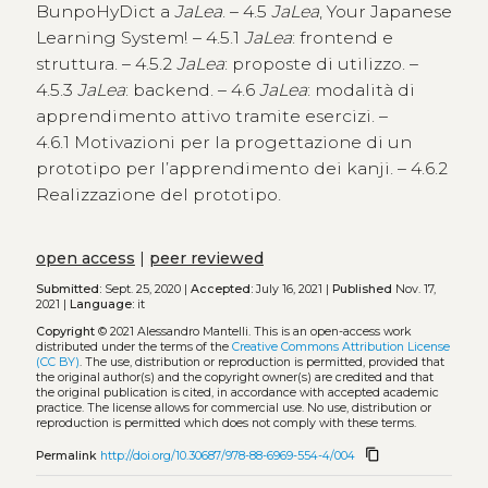
BunpoHyDict a
JaLea
. – 4.5
JaLea
, Your Japanese
Learning System! – 4.5.1
JaLea
: frontend e
struttura. – 4.5.2
JaLea
: proposte di utilizzo. –
4.5.3
JaLea
: backend. – 4.6
JaLea
: modalità di
apprendimento attivo tramite esercizi. –
4.6.1 Motivazioni per la progettazione di un
prototipo per l’apprendimento dei kanji. – 4.6.2
Realizzazione del prototipo.
open access
|
peer reviewed
Submitted:
Sept. 25, 2020 |
Accepted:
July 16, 2021 |
Published
Nov. 17,
2021 |
Language:
it
Copyright
© 2021 Alessandro Mantelli.
This is an open-access work
distributed under the terms of the
Creative Commons Attribution License
(CC BY)
. The use, distribution or reproduction is permitted, provided that
the original author(s) and the copyright owner(s) are credited and that
the original publication is cited, in accordance with accepted academic
practice. The license allows for commercial use. No use, distribution or
reproduction is permitted which does not comply with these terms.
content_copy
Permalink
http://doi.org/10.30687/978-88-6969-554-4/004