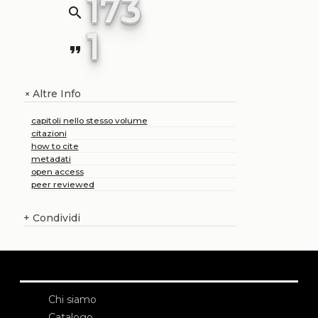
173
search
1
format_quote
Altre Info
+
capitoli nello stesso volume
citazioni
how to cite
metadati
open access
peer reviewed
+
Condividi
Chi siamo
Catalogo