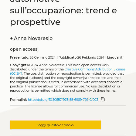
sull’occupazione: trend e
prospettive
+
Anna Novaresio
open access
Presentato:
26 Gennaio 2024 |
Pubblicato
26 Febbraio 2024 |
Lingua:
it
Copyright
© 2024 Anna Novaresio.
This is an open-access work
distributed under the terms of the
Creative Commons Attribution License
(CC BY)
. The use, distribution or reproduction is permitted, provided that
the original author(s) and the copyright owner(s) are credited and that
the original publication is cited, in accordance with accepted academic
practice. The license allows for commercial use. No use, distribution or
reproduction is permitted which does not comply with these terms.
content_copy
Permalink
http://doi.org/10.30687/978-88-6969-792-0/003
leggi questo capitolo