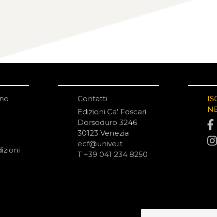
one
Contatti
IS
N
Edizioni Ca’ Foscari
Dorsoduro 3246
30123 Venezia
ecf@unive.it
izioni
T +39 041 234 8250