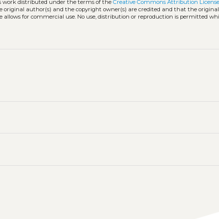
ss work distributed under the terms of the
Creative Commons Attribution License
he original author(s) and the copyright owner(s) are credited and that the origina
e allows for commercial use. No use, distribution or reproduction is permitted wh