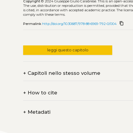
Copyright
© 2024 Giuseppe Giulio Calabrese.
This is an open-acce
The use, distribution or reproduction is permitted, provided that t
is cited, in accordance with accepted academic practice. The licens
comply with these terms.
content_copy
Permalink
http://doi.org/10.30687/978-88-6969-792-0/004
leggi questo capitolo
+
Capitoli nello stesso volume
+
How to cite
+
Metadati