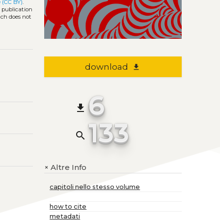
 (CC BY)
.
l publication
ich does not
download
file_download
6
file_download
133
search
Altre Info
+
capitoli nello stesso volume
how to cite
metadati