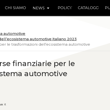
arrow_drop_down
CHI SIAMO
POLICY
CATALOGO
PU
NEWS
ria automotive
dell’ecosistema automotive italiano 2023
ie per le trasformazioni dell’ecosistema automotive
rse finanziarie per le
sistema automotive
ua:
it