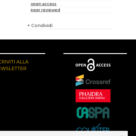
open access
peer reviewed
+
Condividi
CRIVITI ALLA
EWSLETTER