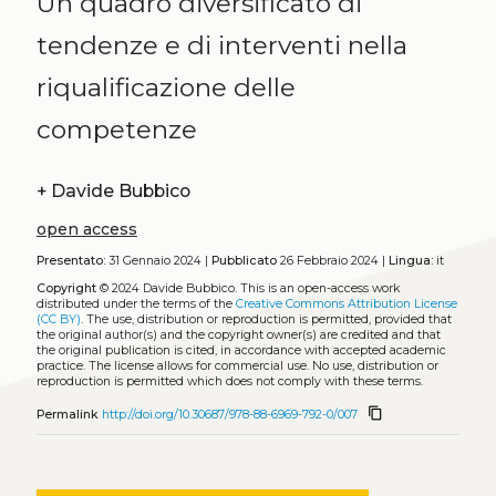
Un quadro diversificato di
tendenze e di interventi nella
riqualificazione delle
competenze
+
Davide Bubbico
open access
Presentato:
31 Gennaio 2024 |
Pubblicato
26 Febbraio 2024 |
Lingua:
it
Copyright
© 2024 Davide Bubbico.
This is an open-access work
distributed under the terms of the
Creative Commons Attribution License
(CC BY)
. The use, distribution or reproduction is permitted, provided that
the original author(s) and the copyright owner(s) are credited and that
the original publication is cited, in accordance with accepted academic
practice. The license allows for commercial use. No use, distribution or
reproduction is permitted which does not comply with these terms.
content_copy
Permalink
http://doi.org/10.30687/978-88-6969-792-0/007