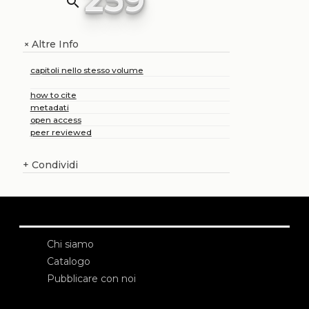
search
Altre Info
+
capitoli nello stesso volume
how to cite
metadati
open access
peer reviewed
+
Condividi
Chi siamo
Catalogo
Pubblicare con noi