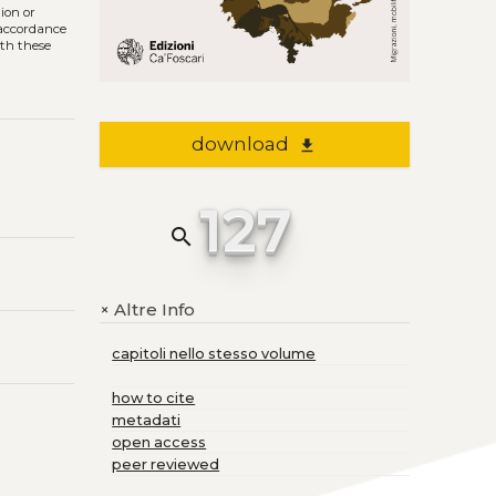
tion or
n accordance
ith these
download
file_download
127
search
Altre Info
+
capitoli nello stesso volume
how to cite
metadati
open access
peer reviewed