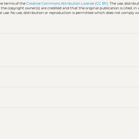
the terms of the
Creative Commons Attribution License (CC BY)
. The use, distribu
 the copyright owner(s) are credited and that the original publication is cited, i
l use. No use, distribution or reproduction is permitted which does not comply w