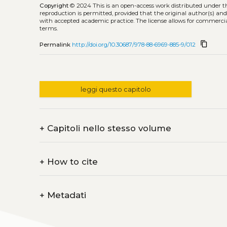
Copyright
© 2024
This is an open-access work distributed under 
reproduction is permitted, provided that the original author(s) and
with accepted academic practice. The license allows for commercia
terms.
content_copy
Permalink
http://doi.org/10.30687/978-88-6969-885-9/012
leggi questo capitolo
+
Capitoli nello stesso volume
+
How to cite
+
Metadati