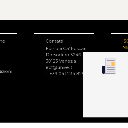
one
Contatti
IS
N
Edizioni Ca’ Foscari
Dorsoduro 3246
30123 Venezia
ecf@unive.it
izioni
T +39 041 234 8250