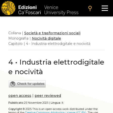
search
Collana |
Società e trasformazioni sociali
Monografia |
Nocività digitale
Capitolo | 4 • Industria elettrodigitale e nocività
4 • Industria elettrodigitale
e nocività
open access
|
peer reviewed
Pubblicato
25 Novembre 2025 |
Lingua:
it
Copyright
© 2025
This is an open-access work distributed under the
terms of the
Creative Commons Attribution License (CC BY)
. The use,