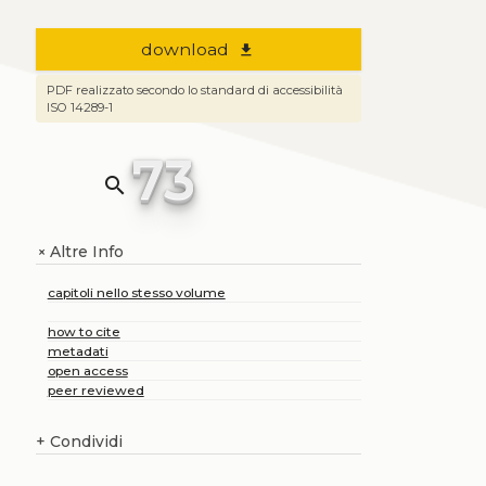
download
file_download
PDF realizzato secondo lo standard di accessibilità
ISO 14289-1
73
search
Altre Info
+
capitoli nello stesso volume
how to cite
metadati
open access
peer reviewed
+
Condividi