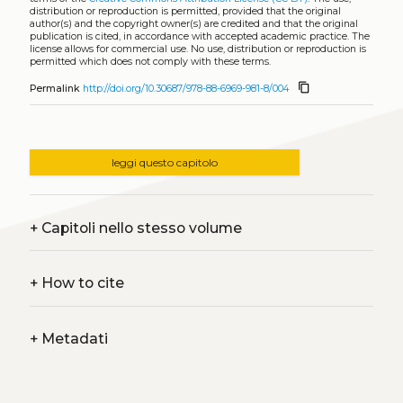
distribution or reproduction is permitted, provided that the original
author(s) and the copyright owner(s) are credited and that the original
publication is cited, in accordance with accepted academic practice. The
license allows for commercial use. No use, distribution or reproduction is
permitted which does not comply with these terms.
content_copy
Permalink
http://doi.org/10.30687/978-88-6969-981-8/004
leggi questo capitolo
+
Capitoli nello stesso volume
+
How to cite
+
Metadati