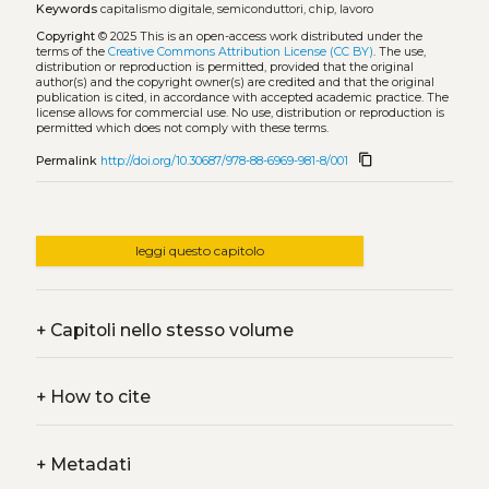
Keywords
capitalismo digitale, semiconduttori, chip, lavoro
Copyright
© 2025
This is an open-access work distributed under the
terms of the
Creative Commons Attribution License (CC BY)
. The use,
distribution or reproduction is permitted, provided that the original
author(s) and the copyright owner(s) are credited and that the original
publication is cited, in accordance with accepted academic practice. The
license allows for commercial use. No use, distribution or reproduction is
permitted which does not comply with these terms.
content_copy
Permalink
http://doi.org/10.30687/978-88-6969-981-8/001
leggi questo capitolo
+
Capitoli nello stesso volume
+
How to cite
+
Metadati