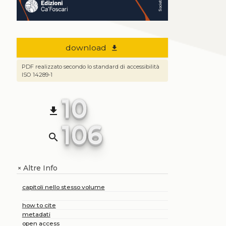
download
file_download
PDF realizzato secondo lo standard di accessibilità
ISO 14289-1
10
file_download
106
search
Altre Info
+
capitoli nello stesso volume
how to cite
metadati
open access