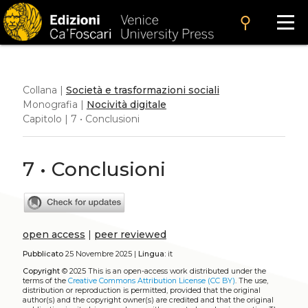
search
Collana |
Società e trasformazioni sociali
Monografia |
Nocività digitale
Capitolo | 7 • Conclusioni
7 • Conclusioni
open access
|
peer reviewed
Pubblicato
25 Novembre 2025 |
Lingua:
it
Copyright
© 2025
This is an open-access work distributed under the
terms of the
Creative Commons Attribution License (CC BY)
. The use,
distribution or reproduction is permitted, provided that the original
author(s) and the copyright owner(s) are credited and that the original