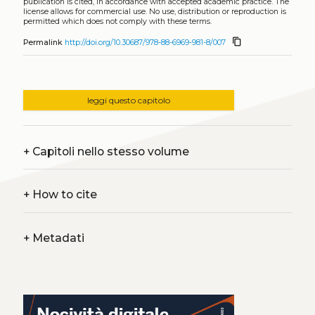
publication is cited, in accordance with accepted academic practice. The
license allows for commercial use. No use, distribution or reproduction is
permitted which does not comply with these terms.
content_copy
Permalink
http://doi.org/10.30687/978-88-6969-981-8/007
leggi questo capitolo
+
Capitoli nello stesso volume
+
How to cite
+
Metadati