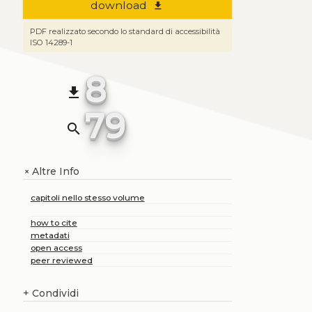
download
file_download
PDF realizzato secondo lo standard di accessibilità
ISO 14289-1
8
file_download
79
search
Altre Info
+
capitoli nello stesso volume
how to cite
metadati
open access
peer reviewed
+
Condividi