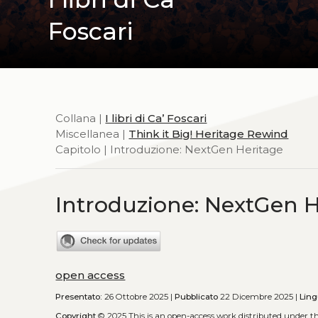
Foscari
Collana |
I libri di Ca’ Foscari
Miscellanea |
Think it Big! Heritage Rewind
Capitolo | Introduzione: NextGen Heritage
Introduzione: NextGen H
open access
Presentato:
26 Ottobre 2025 |
Pubblicato
22 Dicembre 2025 |
Ling
Copyright
© 2025
This is an open-access work distributed under t