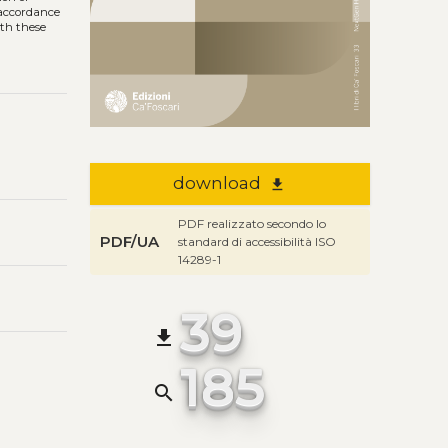
n accordance
ith these
download
file_download
PDF realizzato secondo lo
PDF/UA
standard di accessibilità ISO
14289-1
39
file_download
185
search