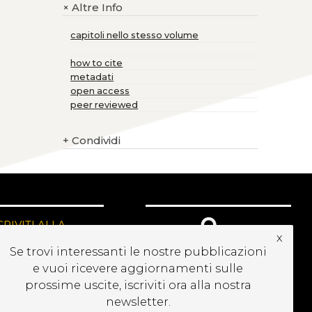
Altre Info
+
capitoli nello stesso volume
how to cite
metadati
open access
peer reviewed
+
Condividi
CRIVITI ALLA
x
EWSLETTER
Se trovi interessanti le nostre pubblicazioni
e vuoi ricevere aggiornamenti sulle
prossime uscite, iscriviti ora alla nostra
newsletter.