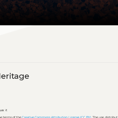
eritage
ua:
it
he terms of the
Creative Commons Attribution License (CC BY)
. The use, distribut