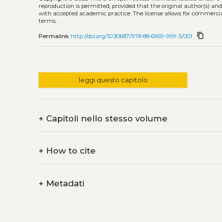
reproduction is permitted, provided that the original author(s) and
with accepted academic practice. The license allows for commercia
terms.
content_copy
Permalink
http://doi.org/10.30687/978-88-6969-999-3/001
leggi questo capitolo
+
Capitoli nello stesso volume
+
How to cite
+
Metadati