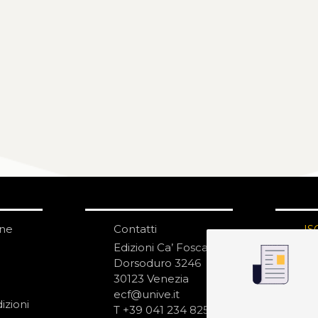
one
Contatti
IS
N
Edizioni Ca’ Foscari
Dorsoduro 3246
30123 Venezia
ecf@unive.it
izioni
T +39 041 234 8250