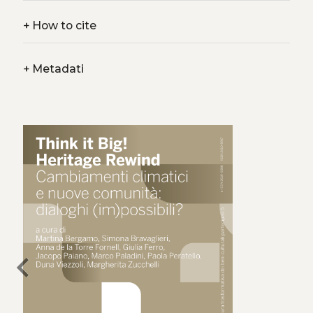
+
How to cite
+
Metadati
chevron_left