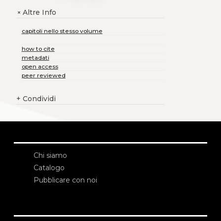
Altre Info
+
capitoli nello stesso volume
how to cite
metadati
open access
peer reviewed
+
Condividi
Chi siamo
Catalogo
Pubblicare con noi