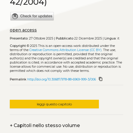
42/2004)
open access
Presentato:
27 Ottobre 2025 |
Pubblicato
22 Dicembre 2025 |
Lingua:
it
Copyright
© 2025
This is an open-access work distributed under the
terms of the
Creative Commons Attribution License (CC BY)
. The use,
distribution or reproduction is permitted, provided that the original
author(s) and the copyright owner(s) are credited and that the original
publication is cited, in accordance with accepted academic practice. The
license allows for commercial use. No use, distribution or reproduction is
permitted which does not comply with these terms.
content_copy
Permalink
http://doi.org/10.30687/978-88-6969-999-3/006
leggi questo capitolo
+
Capitoli nello stesso volume