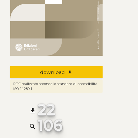
download
file_download
PDF realizzato secondo lo standard di accessibilità
ISO 14289-1
22
file_download
106
search