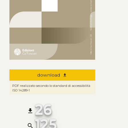
download
file_download
PDF realizzato secondo lo standard di accessibilità
ISO 14289-1
26
file_download
125
search