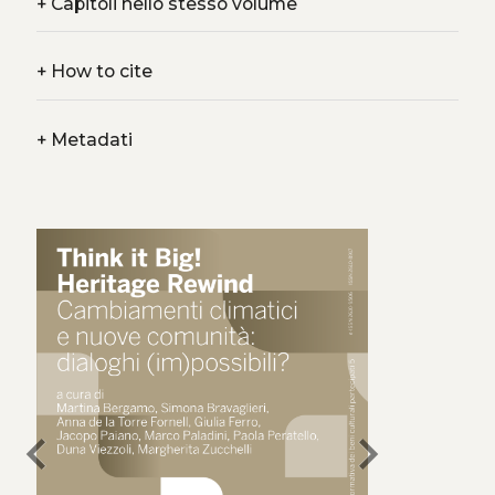
+
Capitoli nello stesso volume
+
How to cite
+
Metadati
chevron_left
chevron_right