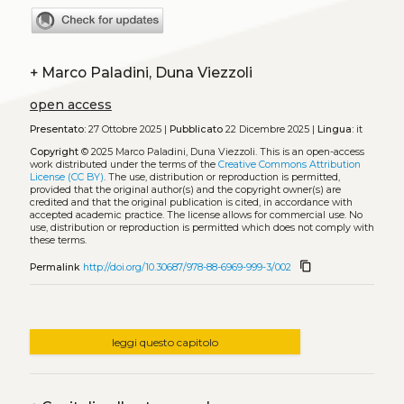
+
Marco Paladini, Duna Viezzoli
open access
Presentato:
27 Ottobre 2025 |
Pubblicato
22 Dicembre 2025 |
Lingua:
it
Copyright
© 2025 Marco Paladini, Duna Viezzoli.
This is an open-access
work distributed under the terms of the
Creative Commons Attribution
License (CC BY)
. The use, distribution or reproduction is permitted,
provided that the original author(s) and the copyright owner(s) are
credited and that the original publication is cited, in accordance with
accepted academic practice. The license allows for commercial use. No
use, distribution or reproduction is permitted which does not comply with
these terms.
content_copy
Permalink
http://doi.org/10.30687/978-88-6969-999-3/002
leggi questo capitolo