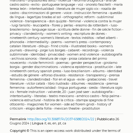
martirano
•
unpublished texts
•
violenza
•
reforma ortográfica
•
ana de
castro osório
•
exilio
•
portuguese language
•
voz
•
onorato fascitelli
•
maría
teresa león
•
intertextualidad
•
literatura de mujer siglo xix
•
rosalía de
castro
•
discriminazioni di genere
•
voice
•
instrucción femenina
•
questão
da língua
•
lagartijas tiradas al sol
•
orthographic reform
•
subliminal
violence
•
transparencia
•
don quijote
•
feminal
•
violencia contra la mujer
•
luigi tansillo
•
leucopetra
•
flores y perlas
•
erasmo da rotterdam
•
luso-
brasileirismo
•
language issue
•
scrittura delle donne
•
fin de siècle fiction
•
privacy
•
clandestinity
•
women’s writing
•
escriptura de dones
•
nineteenth century women’s literature
•
textos inéditos
•
rafael alberti
•
phonodia
•
intermediality
•
poems
•
women’s press
•
contemporary
catalan literature
•
dibujo
•
friné criolla
•
illustrated books
•
women’s
journals
•
drawing
•
jorge luis borges
•
cabaret
•
recordings
•
violenza
subliminale
•
identidad
•
privacidad
•
women and violence
•
autobiografía
•
archivos sonoros
•
literatura de viaje
•
prosa catalana del primo
novecento
•
riviste femminili
•
poemas
•
gender perspective
•
girolamo
borgia
•
gender discriminations
•
violencia epistémica
•
prostitución
•
late
nineteenth century spanish press
•
luso-brazilianism
•
albums
•
identidad
•
estudis de gènere
•
alfonso d’avalos
•
resistance
•
transparency
•
prensa
femenina
•
clandestinidad
•
flor en el agua
•
exile
•
grabaciones
•
travel
literature
•
víctor català
•
libro ilustrado
•
álbumes
•
resistencia
•
premsa
femenina
•
autorferencialidad
•
língua portuguesa
•
siesta
•
literatura siglo
xix
•
female instruction
•
valverde, 20
•
juan josé saer
•
autobiografía
•
intertextuality
•
literatas
•
teatro mexicano
•
américo castro
•
felip palma
•
violencia estructural
•
història de la crítica
•
stampa spagnola di fine
ottocento
•
magazines for women
•
ode ad florem gnidi
•
history of
criticism
•
elogio della follia
•
mexican theatre
•
prostitution
Permalink
http://doi.org/10.30687/Ri/2037-6588/2024/22
|
Pubblicato
26
Giugno 2024 |
Lingua
it, es, en, pt, ca
Copyright
©
This is an open-access work distributed under the terms of