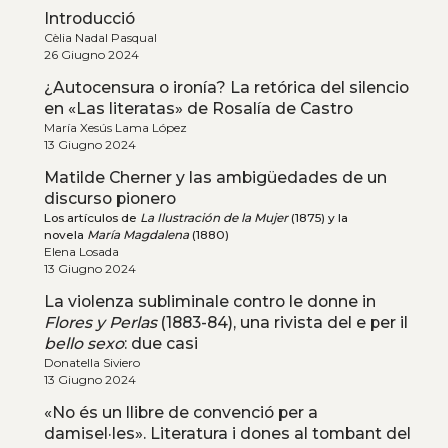
Introducció
Cèlia Nadal Pasqual
26 Giugno 2024
¿Autocensura o ironía? La retórica del silencio
en «Las literatas» de Rosalía de Castro
María Xesús Lama López
13 Giugno 2024
Matilde Cherner y las ambigüedades de un
discurso pionero
Los artículos de
La Ilustración de la Mujer
(1875) y la
novela
María Magdalena
(1880)
Elena Losada
13 Giugno 2024
La violenza subliminale contro le donne in
Flores y Perlas
(1883-84), una rivista del e per il
bello sexo
: due casi
Donatella Siviero
13 Giugno 2024
«No és un llibre de convenció per a
damisel·les». Literatura i dones al tombant del