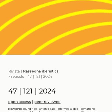
Rivista |
Rassegna iberistica
Fascicolo | 47 | 121 | 2024
47 | 121 | 2024
open access
|
peer reviewed
Keywords
sound files
•
antonio gala
•
intermedialidad
•
bernardino