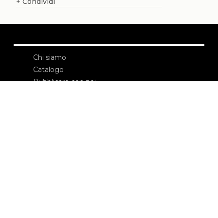
+
Condividi
Chi siamo
Catalogo
Pubblicare con noi
Amministrazione
Credits
Copyright
Privacy
Termini e condizioni
login