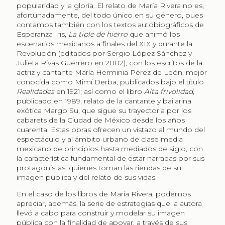
popularidad y la gloria. El relato de María Rivera no es,
afortunadamente, del todo único en su género, pues
contamos también con los textos autobiográficos de
Esperanza Iris,
La tiple de hierro
que animó los
escenarios mexicanos a finales del XIX y durante la
Revolución (editados por Sergio López Sánchez y
Julieta Rivas Guerrero en 2002); con los escritos de la
actriz y cantante María Herminia Pérez de León, mejor
conocida como Mimí Derba, publicados bajo el título
Realidades
en 1921; así como el libro
Alta frivolidad
,
publicado en 1989, relato de la cantante y bailarina
exótica Margo Su, que sigue su trayectoria por los
cabarets de la Ciudad de México desde los años
cuarenta. Estas obras ofrecen un vistazo al mundo del
espectáculo y al ámbito urbano de clase media
mexicano de principios hasta mediados de siglo, con
la característica fundamental de estar narradas por sus
protagonistas, quienes toman las riendas de su
imagen pública y del relato de sus vidas.
En el caso de los libros de María Rivera, podemos
apreciar, además, la serie de estrategias que la autora
llevó a cabo para construir y modelar su imagen
pública con la finalidad de apoyar, a través de sus