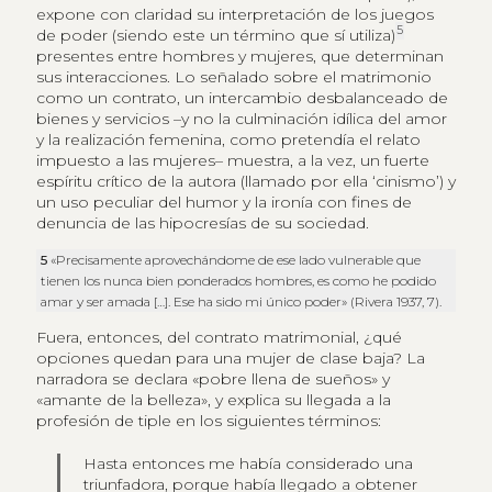
expone con claridad su interpretación de los juegos
5
de poder (siendo este un término que sí utiliza)
presentes entre hombres y mujeres, que determinan
sus interacciones. Lo señalado sobre el matrimonio
como un contrato, un intercambio desbalanceado de
bienes y servicios –y no la culminación idílica del amor
y la realización femenina, como pretendía el relato
impuesto a las mujeres– muestra, a la vez, un fuerte
espíritu crítico de la autora (llamado por ella ‘cinismo’) y
un uso peculiar del humor y la ironía con fines de
denuncia de las hipocresías de su sociedad.
5
«Precisamente aprovechándome de ese lado vulnerable que
tienen los nunca bien ponderados hombres, es como he podido
amar y ser amada […]. Ese ha sido mi único poder» (Rivera 1937, 7).
Fuera, entonces, del contrato matrimonial, ¿qué
opciones quedan para una mujer de clase baja? La
narradora se declara «pobre llena de sueños» y
«amante de la belleza», y explica su llegada a la
profesión de tiple en los siguientes términos:
Hasta entonces me había considerado una
triunfadora, porque había llegado a obtener