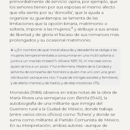
primordialmente
de servicio
: opina, por ejemplo, que
los señores tienen por sus esposas el mismo afecto
que ella siente por su ‘doncella’, que la ayuda a
organizar su guardarropa; se lamenta de las
limitaciones que la opción binaria, matrimonio o
4
soltería, impone a las mujeres;
y atribuye a sus ansias
de libertad y de gloria el fracaso de sus romances más
prolongados y su ocasional matrimonio.
4
«¿En nombre de qué moral absurda y decadente se obliga a las
mujeres temperamentales a consumirse en una inútil soltería o
junto a un marido imbécil?» (Rivera 1937, 11); «Y me casé como
quien se tira a un pozo. Y fuí enfermera, Madre de la Caridad y
señorita de compañía del hombre a quien me uní, con una gran
retribución porque era rico. Y supe de intrigas sociales y familiares;
y de afecto marital; y de hastío; y de días incoloros» (75).
Monsiváis (1986) observa en estas notas de la obra de
María Rivera una semejanza con
Benita
(1940), la
autobiografía de una militante que inmigra del
Guerrero rural a la Ciudad de México, donde trabaja
(entre varios otros oficios) como ‘fichera’ y donde se
suma como militante al Partido Comunista de México.
En su interpretación, ambas autoras –aunque de