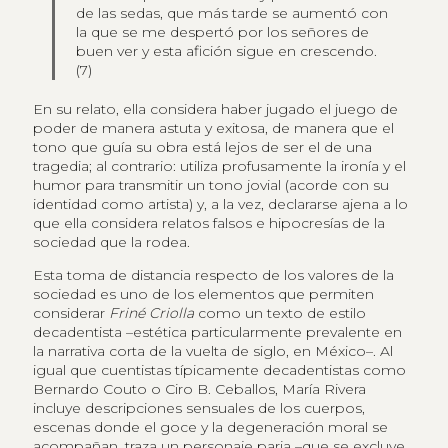
de las sedas, que más tarde se aumentó con
la que se me despertó por los señores de
buen ver y esta afición sigue en crescendo.
(7)
En su relato, ella considera haber jugado el juego de
poder de manera astuta y exitosa, de manera que el
tono que guía su obra está lejos de ser el de una
tragedia; al contrario: utiliza profusamente la ironía y el
humor para transmitir un tono jovial (acorde con su
identidad como artista) y, a la vez, declararse ajena a lo
que ella considera relatos falsos e hipocresías de la
sociedad que la rodea.
Esta toma de distancia respecto de los valores de la
sociedad es uno de los elementos que permiten
considerar
Friné Criolla
como un texto de estilo
decadentista –estética particularmente prevalente en
la narrativa corta de la vuelta de siglo, en México–. Al
igual que cuentistas típicamente decadentistas como
Bernardo Couto o Ciro B. Ceballos, María Rivera
incluye descripciones sensuales de los cuerpos,
escenas donde el goce y la degeneración moral se
acompañan, traza un personaje paria –que se excluye