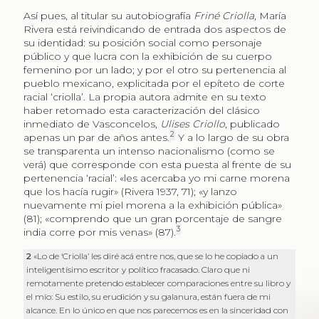
Así pues, al titular su autobiografía
Friné Criolla
, María
Rivera está reivindicando de entrada dos aspectos de
su identidad: su posición social como personaje
público y que lucra con la exhibición de su cuerpo
femenino por un lado; y por el otro su pertenencia al
pueblo mexicano, explicitada por el epíteto de corte
racial ‘criolla’. La propia autora admite en su texto
haber retomado esta caracterización del clásico
inmediato de Vasconcelos,
Ulises Criollo
, publicado
2
apenas un par de años antes.
Y a lo largo de su obra
se transparenta un intenso nacionalismo (como se
verá) que corresponde con esta puesta al frente de su
pertenencia ‘racial’: «les acercaba yo mi carne morena
que los hacía rugir» (Rivera 1937, 71); «y lanzo
nuevamente mi piel morena a la exhibición pública»
(81); «comprendo que un gran porcentaje de sangre
3
india corre por mis venas» (87).
2
«Lo de ‘Criolla’ les diré acá entre nos, que se lo he copiado a un
inteligentísimo escritor y político fracasado. Claro que ni
remotamente pretendo establecer comparaciones entre su libro y
el mío: Su estilo, su erudición y su galanura, están fuera de mi
alcance. En lo único en que nos parecemos es en la sinceridad con