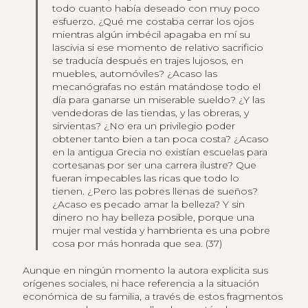
todo cuanto había deseado con muy poco
esfuerzo. ¿Qué me costaba cerrar los ojos
mientras algún imbécil apagaba en mí su
lascivia si ese momento de relativo sacrificio
se traducía después en trajes lujosos, en
muebles, automóviles? ¿Acaso las
mecanógrafas no están matándose todo el
día para ganarse un miserable sueldo? ¿Y las
vendedoras de las tiendas, y las obreras, y
sirvientas? ¿No era un privilegio poder
obtener tanto bien a tan poca costa? ¿Acaso
en la antigua Grecia no existían escuelas para
cortesanas por ser una carrera ilustre? Que
fueran impecables las ricas que todo lo
tienen. ¿Pero las pobres llenas de sueños?
¿Acaso es pecado amar la belleza? Y sin
dinero no hay belleza posible, porque una
mujer mal vestida y hambrienta es una pobre
cosa por más honrada que sea. (37)
Aunque en ningún momento la autora explicita sus
orígenes sociales, ni hace referencia a la situación
económica de su familia, a través de estos fragmentos