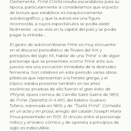
Ciertamente,
Friné Criolla
resulta escandaloso para su
época, particularmente si consideramos que el pacto
de lectura que establece es inequívocamente
autobiográfico, y que la autora era una figura
reconocida, a cuyos espectáculos se podía asistir
fácilmente –si se vivía en la capital del país y se podía
pagar la entrada–.
El gesto de autonombrarse Friné es muy elocuente:
en el discurso periodístico de finales del XIX y
principios del siglo XX, hablar de una ‘Friné’ o de algún
personaje que se presentara «como Friné ante sus
jueces» era una evocación inmediata de la desnudez
femenina. Son célebres en este periodo varias obras
plásticas que representan a la hetaira griega, y el
tópico estaba presente también en las artes
escénicas: pruebas de ello fueron el gran éxito de
Phryné
, ópera cómica de Camille Saint-Saëns de 1893;
de
Frine: Operetta in 4 Atti
, del italiano Gustavo
Tofano, estrenada en 1895; y de
“Toalla Friné”. Comedia
en un acte y en prosa
, arreglo del catalán Joseph María
Pous presentado en 1901. El vínculo entre el personaje
mítico y el teatro cómico y de opereta a principios de
siglo es indiscutible.