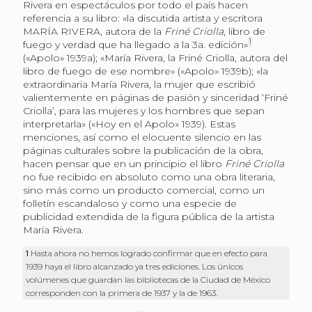
Rivera en espectáculos por todo el país hacen
referencia a su libro: «la discutida artista y escritora
MARÍA RIVERA, autora de la
Friné Criolla
, libro de
1
fuego y verdad que ha llegado a la 3a. edición»
(«Apolo» 1939a); «María Rivera, la Friné Criolla, autora del
libro de fuego de ese nombre» («Apolo» 1939b); «la
extraordinaria María Rivera, la mujer que escribió
valientemente en páginas de pasión y sinceridad ‘Friné
Criolla’, para las mujeres y los hombres que sepan
interpretarla» («Hoy en el Apolo» 1939). Estas
menciones, así como el elocuente silencio en las
páginas culturales sobre la publicación de la obra,
hacen pensar que en un principio el libro
Friné Criolla
no fue recibido en absoluto como una obra literaria,
sino más como un producto comercial, como un
folletín escandaloso y como una especie de
publicidad extendida de la figura pública de la artista
María Rivera.
1
Hasta ahora no hemos logrado confirmar que en efecto para
1939 haya el libro alcanzado ya tres ediciones. Los únicos
volúmenes que guardan las bibliotecas de la Ciudad de México
corresponden con la primera de 1937 y la de 1963.