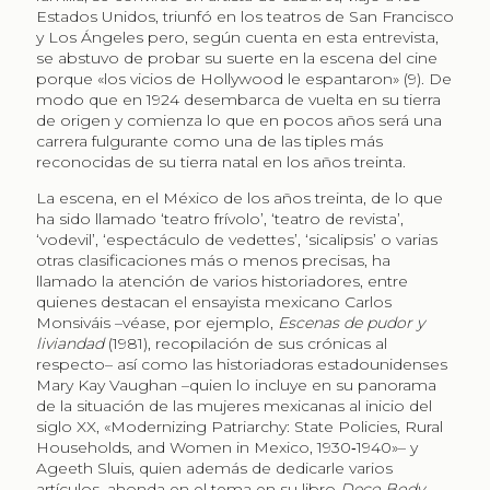
Estados Unidos, triunfó en los teatros de San Francisco
y Los Ángeles pero, según cuenta en esta entrevista,
se abstuvo de probar su suerte en la escena del cine
porque «los vicios de Hollywood le espantaron» (9). De
modo que en 1924 desembarca de vuelta en su tierra
de origen y comienza lo que en pocos años será una
carrera fulgurante como una de las tiples más
reconocidas de su tierra natal en los años treinta.
La escena, en el México de los años treinta, de lo que
ha sido llamado ‘teatro frívolo’, ‘teatro de revista’,
‘vodevil’, ‘espectáculo de vedettes’, ‘sicalipsis’ o varias
otras clasificaciones más o menos precisas, ha
llamado la atención de varios historiadores, entre
quienes destacan el ensayista mexicano Carlos
Monsiváis –véase, por ejemplo,
Escenas de pudor y
liviandad
(1981), recopilación de sus crónicas al
respecto– así como las historiadoras estadounidenses
Mary Kay Vaughan –quien lo incluye en su panorama
de la situación de las mujeres mexicanas al inicio del
siglo XX, «Modernizing Patriarchy: State Policies, Rural
Households, and Women in Mexico, 1930‑1940»– y
Ageeth Sluis, quien además de dedicarle varios
artículos, ahonda en el tema en su libro
Deco Body,