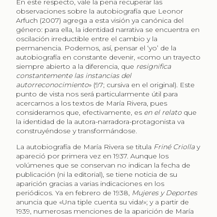
En este respecto, vale la pena recuperar las
observaciones sobre la autobiografía que Leonor
Arfuch (2007) agrega a esta visión ya canónica del
género: para ella, la identidad narrativa se encuentra en
oscilación irreductible entre el cambio y la
permanencia. Podemos, así, pensar el ‘yo’ de la
autobiografía en constante devenir, «como un trayecto
siempre abierto a la diferencia, que
resignifica
constantemente las instancias del
autorreconocimiento
» (97; cursiva en el original). Este
punto de vista nos será particularmente útil para
acercarnos a los textos de María Rivera, pues
consideramos que, efectivamente, es
en el relato
que
la identidad de la autora-narradora-protagonista va
construyéndose y transformándose.
La autobiografía de María Rivera se titula
Friné Criolla
y
apareció por primera vez en 1937. Aunque los
volúmenes que se conservan no indican la fecha de
publicación (ni la editorial), se tiene noticia de su
aparición gracias a varias indicaciones en los
periódicos. Ya en febrero de 1938,
Mujeres y Deportes
anuncia que «Una tiple cuenta su vida!»; y a partir de
1939, numerosas menciones de la aparición de María