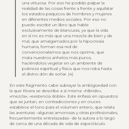
una virtuosa. Por eso he podido palpar la
realidad de las cosas frente a frente y aquilatar
los estados psíquicos de hombres y mujeres
en diferentes medios sociales. Por eso no
puedo escribir un libro que hable
exclusivamente de blancuras, ya que la vida
en sí no es más que una mezcla de bien y de
mal, que amalgamados por la hipocresía
humana, forman esa red de
convencionalismos que nos oprime, que
mata nuestros anhelos más puros,
haciéndolos vegetar en un ambiente de
pobreza espiritual y física que nos roba hasta
el divino dón de soñar. (4)
En este fragmento cabe subrayar la ambigüedad con
la que Rivera se describe a sí misma: «híbrido»,
«mezcla», «existencia doble». Este énfasis en opuestos
que se juntan, en contradicciones y en cruces
establece el tono para el volumen entero, que relata
las aventuras –algunas amorosas y otras profesionales,
frecuentemente entrelazadas– de la autora a lo largo
de cerca de una década de vida de espectáculo.