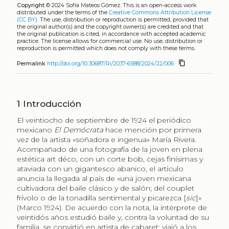
Copyright
© 2024 Sofía Mateos Gómez.
This is an open-access work
distributed under the terms of the
Creative Commons Attribution License
(CC BY)
. The use, distribution or reproduction is permitted, provided that
the original author(s) and the copyright owner(s) are credited and that
the original publication is cited, in accordance with accepted academic
practice. The license allows for commercial use. No use, distribution or
reproduction is permitted which does not comply with these terms.
content_copy
Permalink
http://doi.org/10.30687/Ri/2037-6588/2024/22/006
1
Introducción
El veintiocho de septiembre de 1924 el periódico
mexicano
El Demócrata
hace mención por primera
vez de la artista «soñadora e ingenua» María Rivera.
Acompañado de una fotografía de la joven en plena
estética art déco, con un corte bob, cejas finísimas y
ataviada con un gigantesco abanico, el artículo
anuncia la llegada al país de «una joven mexicana
cultivadora del baile clásico y de salón; del couplet
frívolo o de la tonadilla sentimental y picarezca [
sic
]»
(Marco 1924). De acuerdo con la nota, la intérprete de
veintidós años estudió baile y, contra la voluntad de su
familia, se convirtió en artista de cabaret; viajó a los