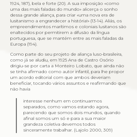
1924, 187), bela e forte (20). A sua imposição «como
uma das mais faladas do mundo» alicerça o sonho
dessa grande aliança, para criar «uma nova era de
lusitanismo a engrandecer a história!» (13-14). Aliás, os
empreendimentos marítimos e coloniais lusitanos são
enaltecidos por permitirem a difusão da língua
portuguesa, que se mantém entre as mais faladas da
Europa (194).
Como parte do seu projeto de aliança luso-brasileira,
como já se aludiu, em 1925 Ana de Castro Osório
dirigiu-se por carta a Monteiro Lobato, que ainda não
se tinha afirmado como autor infantil, para lhe propor
um acordo editorial com que ambos deveriam
beneficiar, tocando vários assuntos e reafirmando que
não havia
interesse nenhum em continuarmos
separados, como vamos estando agora,
parecendo que somos dois mundos, quando
afinal somos um só e para a sua maior
grandeza coletiva devemos todos
sinceramente trabalhar. (Lajolo 2000, 309)