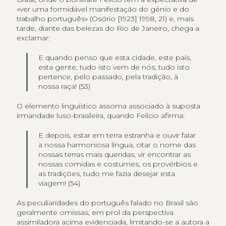
«ver uma formidável manifestação do génio e do
trabalho português» (Osório [1923] 1998, 21) e, mais
tarde, diante das belezas do Rio de Janeiro, chega a
exclamar:
E quando penso que esta cidade, este país,
esta gente, tudo isto vem de nós; tudo isto
pertence, pelo passado, pela tradição, à
nossa raça! (53)
O elemento linguístico assoma associado à suposta
irmandade luso-brasileira, quando Felício afirma:
E depois, estar em terra estranha e ouvir falar
a nossa harmoniosa língua, citar o nome das
nossas terras mais queridas, vir encontrar as
nossas comidas e costumes, os provérbios e
as tradições, tudo me fazia desejar esta
viagem! (54)
As peculiaridades do português falado no Brasil são
geralmente omissas, em prol da perspectiva
assimiladora acima evidenciada, limitando-se a autora a