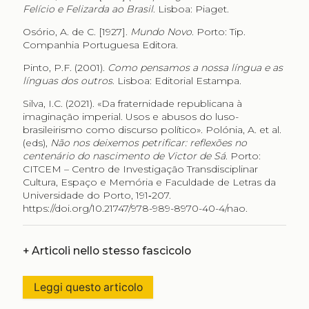
Felício e Felizarda ao Brasil
. Lisboa: Piaget.
Osório, A. de C. [1927].
Mundo Novo
. Porto: Tip.
Companhia Portuguesa Editora.
Pinto, P.F. (2001).
Como pensamos a nossa língua e as
línguas dos outros
. Lisboa: Editorial Estampa.
Silva, I.C. (2021). «Da fraternidade republicana à
imaginação imperial. Usos e abusos do luso-
brasileirismo como discurso político». Polónia, A. et al.
(eds),
Não nos deixemos petrificar: reflexões no
centenário do nascimento de Victor de Sá
. Porto:
CITCEM – Centro de Investigação Transdisciplinar
Cultura, Espaço e Memória e Faculdade de Letras da
Universidade do Porto, 191‑207.
https://doi.org/10.21747/978-989-8970-40-4/nao
.
+
Articoli nello stesso fascicolo
Leggi questo articolo