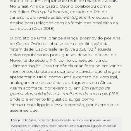
entreteceu uma importante rede de relações sociais.
No Brasil, Ana de Castro Osório colaborou com o
periódico
Portugal Moderno
, editado no Rio de
Janeiro, ou a revista
Brasil-Portugal
, entre outras, e
estabeleceu relações com as feministas brasileiras da
sua época (Cruz 2018).
O projeto de uma ‘grande aliança’ promovido por Ana
de Castro Osório alinha-se com a «politização da
1
fraternidade luso-brasileira» (Silva 2021, 193)
atuada
pelos republicanos portugueses desde a década de
Noventa do século XIX, como consequência do
Ultimato inglês. Essa tendência manifesta-se em vários
momentos da obra da escritora e ativista, que chega a
apresentar o Brasil como uma extensão de Portugal,
analogamente às colónias portuguesas em África.
Assim acontece, por exemplo, em
Em tempo de
guerra. Aos soldados e às mulheres do meu país
(1918),
onde o elemento linguístico surge como
intimamente ligado a essa perceção, por exemplo ao
asserir-se que:
1
Segundo Silva, o termo luso-brasileirismo designa «as várias
evocações e utilizações retóricas de uma suposta ligação especial