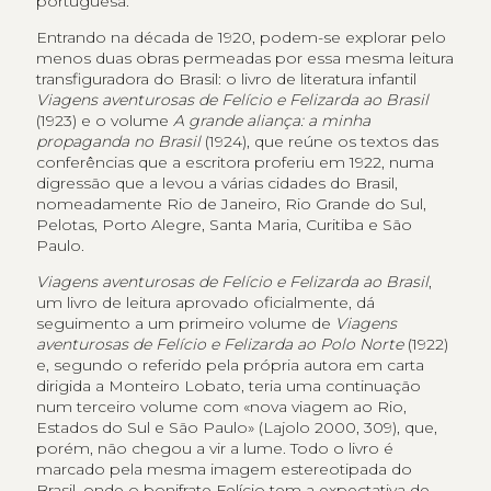
portuguesa.
Entrando na década de 1920, podem-se explorar pelo
menos duas obras permeadas por essa mesma leitura
transfiguradora do Brasil: o livro de literatura infantil
Viagens aventurosas de Felício e Felizarda ao Brasil
(1923) e o volume
A grande aliança: a minha
propaganda no Brasil
(1924), que reúne os textos das
conferências que a escritora proferiu em 1922, numa
digressão que a levou a várias cidades do Brasil,
nomeadamente Rio de Janeiro, Rio Grande do Sul,
Pelotas, Porto Alegre, Santa Maria, Curitiba e São
Paulo.
Viagens aventurosas de Felício e Felizarda ao Brasil
,
um livro de leitura aprovado oficialmente, dá
seguimento a um primeiro volume de
Viagens
aventurosas de Felício e Felizarda ao Polo Norte
(1922)
e, segundo o referido pela própria autora em carta
dirigida a Monteiro Lobato, teria uma continuação
num terceiro volume com «nova viagem ao Rio,
Estados do Sul e São Paulo» (Lajolo 2000, 309), que,
porém, não chegou a vir a lume. Todo o livro é
marcado pela mesma imagem estereotipada do
Brasil, onde o bonifrate Felício tem a expectativa de