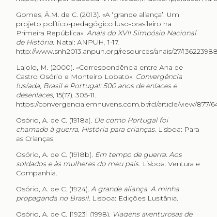
Gomes, Â.M. de C. (2013). «A ‘grande aliança’. Um
projeto político-pedagógico luso-brasileiro na
Primeira República».
Anais do XVII Simpósio Nacional
de História
. Natal: ANPUH, 1-17.
http://www.snh2013.anpuh.org/resources/anais/27/13622
Lajolo, M. (2000). «Correspondência entre Ana de
Castro Osório e Monteiro Lobato».
Convergência
lusíada
,
Brasil e Portugal: 500 anos de enlaces e
desenlaces
, 15(17), 305-11.
https://convergencia.emnuvens.com.br/rcl/article/view/877/6
Osório, A. de C. (1918a).
De como Portugal foi
chamado à guerra. História para crianças
. Lisboa: Para
as Crianças.
Osório, A. de C. (1918b).
Em tempo de guerra. Aos
soldados e às mulheres do meu país
.
Lisboa: Ventura e
Companhia.
Osório, A. de C. (1924).
A grande aliança. A minha
propaganda no Brasil
. Lisboa: Edições Lusitânia.
Osório, A. de C. [1923] (1998).
Viagens aventurosas de