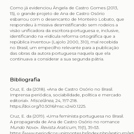
Como já evidenciou Ângela de Castro Gomes (2013,
15), o grande projeto de Ana de Castro Osório
esbarrou com o desencanto de Monteiro Lobato, que
respondeu à missiva desmistificando sem rodeios a
visão unificadora da escritora portuguesa e, inclusive,
identificando na «ridícula reforma ortográfica que a
república inventou» (Lajolo 2000, 310), mal recebida
no Brasil, um empecilho relevante para a publicação
das obras da autora portuguesa naquela que ela
continuava a considerar a sua segunda pátria.
Bibliografia
Cruz, E. da (2018). «Ana de Castro Osório no Brasil.
Imprensa periódica, sociabilidade, política e mercado
editorial».
Miscelânea
, 24, 197-218.
https://doi.org/10.5016/msc.v24i0.1225
.
Cruz, E. da (2019). «Uma feminista portuguesa no Brasil.
A propaganda de Ana de Castro Osório no romance
Mundo Novo
».
Revista Araticum
, 19(1), 39‑53.
https://www.periodicos.unimontes.br/index.php/araticum/arti