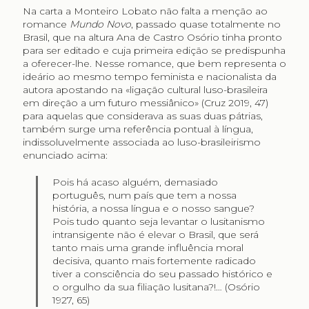
Na carta a Monteiro Lobato não falta a menção ao
romance
Mundo Novo
, passado quase totalmente no
Brasil, que na altura Ana de Castro Osório tinha pronto
para ser editado e cuja primeira edição se predispunha
a oferecer-lhe. Nesse romance, que bem representa o
ideário ao mesmo tempo feminista e nacionalista da
autora apostando na «ligação cultural luso-brasileira
em direção a um futuro messiânico» (Cruz 2019, 47)
para aquelas que considerava as suas duas pátrias,
também surge uma referência pontual à língua,
indissoluvelmente associada ao luso-brasileirismo
enunciado acima:
Pois há acaso alguém, demasiado
português, num país que tem a nossa
história, a nossa língua e o nosso sangue?
Pois tudo quanto seja levantar o lusitanismo
intransigente não é elevar o Brasil, que será
tanto mais uma grande influência moral
decisiva, quanto mais fortemente radicado
tiver a consciência do seu passado histórico e
o orgulho da sua filiação lusitana?!… (Osório
1927, 65)