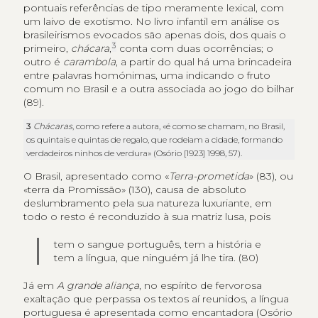
pontuais referências de tipo meramente lexical, com
um laivo de exotismo. No livro infantil em análise os
brasileirismos evocados são apenas dois, dos quais o
3
primeiro,
chácara
,
conta com duas ocorrências; o
outro é
carambola
, a partir do qual há uma brincadeira
entre palavras homónimas, uma indicando o fruto
comum no Brasil e a outra associada ao jogo do bilhar
(89).
3
Chácaras
, como refere a autora, «é como se chamam, no Brasil,
os quintais e quintas de regalo, que rodeiam a cidade, formando
verdadeiros ninhos de verdura» (Osório [1923] 1998, 57).
O Brasil, apresentado como «
Terra-prometida
» (83), ou
«terra da Promissão» (130), causa de absoluto
deslumbramento pela sua natureza luxuriante, em
todo o resto é reconduzido à sua matriz lusa, pois
tem o sangue português, tem a história e
tem a língua, que ninguém já lhe tira. (80)
Já em
A grande aliança
, no espírito de fervorosa
exaltação que perpassa os textos aí reunidos, a língua
portuguesa é apresentada como encantadora (Osório