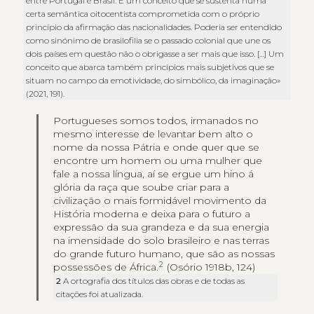
entre Portugal e Brasil. É um conceito que se sustenta numa
certa semântica oitocentista comprometida com o próprio
princípio da afirmação das nacionalidades. Poderia ser entendido
como sinónimo de brasilofilia se o passado colonial que une os
dois países em questão não o obrigasse a ser mais que isso. […] Um
conceito que abarca também princípios mais subjetivos que se
situam no campo da emotividade, do simbólico, da imaginação»
(2021, 191).
Portugueses somos todos, irmanados no
mesmo interesse de levantar bem alto o
nome da nossa Pátria e onde quer que se
encontre um homem ou uma mulher que
fale a nossa língua, aí se ergue um hino á
glória da raça que soube criar para a
civilização o mais formidável movimento da
História moderna e deixa para o futuro a
expressão da sua grandeza e da sua energia
na imensidade do solo brasileiro e nas terras
do grande futuro humano, que são as nossas
2
possessões de África.
(Osório 1918b, 124)
2
A ortografia dos títulos das obras e de todas as
citações foi atualizada.