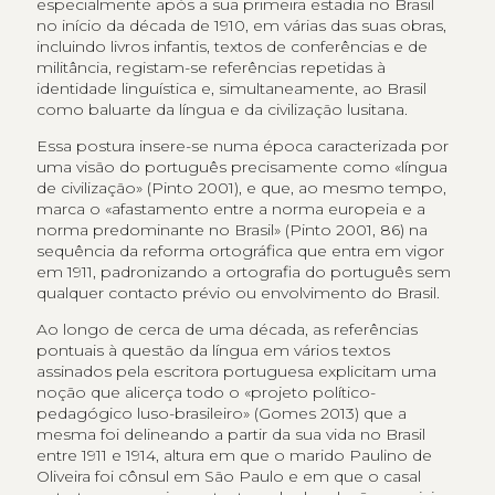
especialmente após a sua primeira estadia no Brasil
no início da década de 1910, em várias das suas obras,
incluindo livros infantis, textos de conferências e de
militância, registam-se referências repetidas à
identidade linguística e, simultaneamente, ao Brasil
como baluarte da língua e da civilização lusitana.
Essa postura insere-se numa época caracterizada por
uma visão do português precisamente como «língua
de civilização» (Pinto 2001), e que, ao mesmo tempo,
marca o «afastamento entre a norma europeia e a
norma predominante no Brasil» (Pinto 2001, 86) na
sequência da reforma ortográfica que entra em vigor
em 1911, padronizando a ortografia do português sem
qualquer contacto prévio ou envolvimento do Brasil.
Ao longo de cerca de uma década, as referências
pontuais à questão da língua em vários textos
assinados pela escritora portuguesa explicitam uma
noção que alicerça todo o «projeto político-
pedagógico luso-brasileiro» (Gomes 2013) que a
mesma foi delineando a partir da sua vida no Brasil
entre 1911 e 1914, altura em que o marido Paulino de
Oliveira foi cônsul em São Paulo e em que o casal