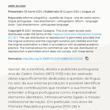
open access
Presentato:
09 Aprile 2024 |
Pubblicato
26 Giugno 2024 |
Lingua:
pt
Keywords
reforma ortográfica
•
questão da língua
•
ana de castro osório
•
língua portuguesa
•
luso-brazilianism
•
orthographic reform
•
language
issue
•
luso-brasileirismo
•
portuguese language
Copyright
© 2024 Vanessa Castagna.
This is an open-access work
distributed under the terms of the
Creative Commons Attribution License
(CC BY)
. The use, distribution or reproduction is permitted, provided that
the original author(s) and the copyright owner(s) are credited and that
the original publication is cited, in accordance with accepted academic
practice. The license allows for commercial use. No use, distribution or
reproduction is permitted which does not comply with these terms.
content_copy
Permalink
http://doi.org/10.30687/Ri/2037-6588/2024/22/012
Apesar de a escritora, ativista e publicista portuguesa
Ana de Castro Osório (1872-1935) não ter assinado
obras especificamente dedicadas à questão da língua,
no seio da sua extensa produção é possível identificar
algumas contribuições que revelam a sua forma de
entender a língua portuguesa como imprescindível
elemento identitário, intrinsecamente ligado à missão
civilizacional da nação. Em particular, nos anos da
Primeira República portuguesa (1910-26) e