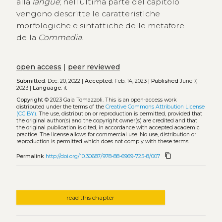
alla
langue
; nell’ultima parte del capitolo
vengono descritte le caratteristiche
morfologiche e sintattiche delle metafore
della
Commedia
.
open access
|
peer reviewed
Submitted:
Dec. 20, 2022 |
Accepted:
Feb. 14, 2023 |
Published
June 7,
2023 |
Language:
it
Copyright
© 2023 Gaia Tomazzoli.
This is an open-access work
distributed under the terms of the
Creative Commons Attribution License
(CC BY)
. The use, distribution or reproduction is permitted, provided that
the original author(s) and the copyright owner(s) are credited and that
the original publication is cited, in accordance with accepted academic
practice. The license allows for commercial use. No use, distribution or
reproduction is permitted which does not comply with these terms.
content_copy
Permalink
http://doi.org/10.30687/978-88-6969-725-8/007
read this chapter