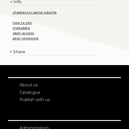
Info
+
chapters in same volume
how to cite
metadata
open access
peer reviewed
+
Share
About us
Catalogue
Publish with us
Administration