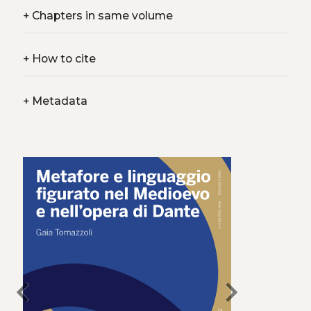
+
Chapters in same volume
+
How to cite
+
Metadata
chevron_left
chevron_right