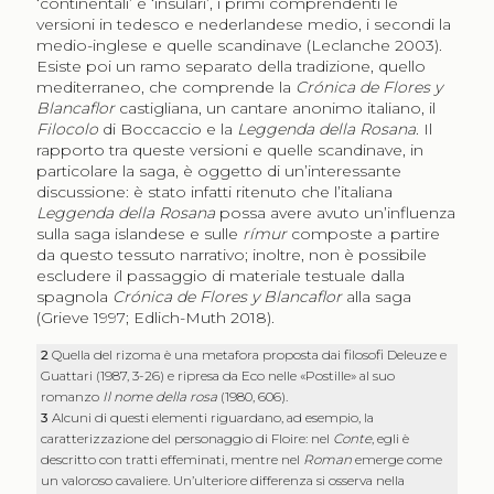
‘continentali’ e ‘insulari’, i primi comprendenti le
versioni in tedesco e nederlandese medio, i secondi la
medio-inglese e quelle scandinave (Leclanche 2003).
Esiste poi un ramo separato della tradizione, quello
mediterraneo, che comprende la
Crónica de Flores y
Blancaflor
castigliana, un cantare anonimo italiano, il
Filocolo
di Boccaccio e la
Leggenda della Rosana
. Il
rapporto tra queste versioni e quelle scandinave, in
particolare la saga, è oggetto di un’interessante
discussione: è stato infatti ritenuto che l’italiana
Leggenda della Rosana
possa avere avuto un’influenza
sulla saga islandese e sulle
rímur
composte a partire
da questo tessuto narrativo; inoltre, non è possibile
escludere il passaggio di materiale testuale dalla
spagnola
Crónica de Flores y Blancaflor
alla saga
(Grieve 1997; Edlich-Muth 2018).
2
Quella del rizoma è una metafora proposta dai filosofi Deleuze e
Guattari (1987, 3-26) e ripresa da Eco nelle «Postille» al suo
romanzo
Il nome della rosa
(1980, 606).
3
Alcuni di questi elementi riguardano, ad esempio, la
caratterizzazione del personaggio di Floire: nel
Conte
, egli è
descritto con tratti effeminati, mentre nel
Roman
emerge come
un valoroso cavaliere. Un’ulteriore differenza si osserva nella