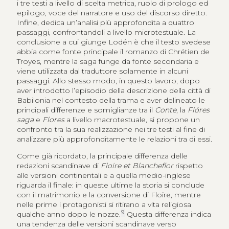
i tre testi a livello di scelta metrica, ruolo di prologo ed
epilogo, voce del narratore e uso del discorso diretto.
Infine, dedica un’analisi più approfondita a quattro
passaggi, confrontandoli a livello microtestuale. La
conclusione a cui giunge Lodén è che il testo svedese
abbia come fonte principale il romanzo di Chrétien de
Troyes, mentre la saga funge da fonte secondaria e
viene utilizzata dal traduttore solamente in alcuni
passaggi. Allo stesso modo, in questo lavoro, dopo
aver introdotto l’episodio della descrizione della città di
Babilonia nel contesto della trama e aver delineato le
principali differenze e somiglianze tra il
Conte
, la
Flóres
saga
e
Flores
a livello macrotestuale, si propone un
confronto tra la sua realizzazione nei tre testi al fine di
analizzare più approfonditamente le relazioni tra di essi.
Come già ricordato, la principale differenza delle
redazioni scandinave di
Floire et Blancheflor
rispetto
alle versioni continentali e a quella medio-inglese
riguarda il finale: in queste ultime la storia si conclude
con il matrimonio e la conversione di Floire, mentre
nelle prime i protagonisti si ritirano a vita religiosa
9
qualche anno dopo le nozze.
Questa differenza indica
una tendenza delle versioni scandinave verso