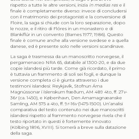
rispetto a tutte le altre versioni, inizia
in
medias res
e il
finale è completamente diverso: invece di concludersi
con il matrimonio dei protagonisti e la conversione di
Floire, la saga si chiude con la loro separazione, dopo
le nozze, e il ritiro di Flóres in un monastero e di
Blankiflúr in un convento (Barnes 1977; 1986). Questo
finale è comune anche alla versione svedese e a quella
danese, ed è presente solo nelle versioni scandinave.
La saga è trasmessa da un manoscritto norvegese, il
pergamenaceo NRA 65, databile al 1300-20, e da due
copie islandesi più tarde. Come già ricordato, il primo
è tuttavia un frammento di soli sei fogli, e dunque la
versione completa ci è giunta attraverso i due
testimoni islandesi: Reykjavík, Stofnun Árna
Magnússonar í íslenskum fræðum, AM 489 4to, ff. 27
v
-
36
r
(ca. 1450), e København, Den Arnamagnæanske
Samling, AM 575 a 4to, ff. 9
r
-16
v
(1475-1500). Un’analisi
comparativa del testo contenuto nei due manoscritti
islandesi rispetto al frammento norvegese rivela che il
testo riportato in questi è fortemente innovato
(Kölbing 1896, XVIII). Si tornerà a breve sulla datazione
della saga.