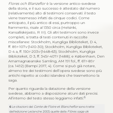
Flores och Blanzeflor
è la versione antico-svedese
della storia, e il suo successo è attestato dal numero
(relativamente) alto di testimoni conservati: il testo
viene trasmesso infatti da cinque codici. Come
anticipato, il più antico di essi, purtroppo un
frammento, risale al 1350 circa (Helsinki,
Kansalliskirjasto, R III). Gli altri testimoni sono invece
completi, si tratta di testi contenuti in raccolte
miscellanee:
Stockholm, Kungliga Biblioteket
, D 4,
ff. 89
r
-107
v
(1410-30);
Stockholm, Kungliga Biblioteket
,
D 4 a, ff. 150
r
-203
v
(1448‑63);
Stockholm, Kungliga
Biblioteket
, D 3, ff. 345
r
-407
r
(1488); e
København, Den
Arnamagnæanske Samling
, AM 191 fol., ff. 67
r
-89
r
(ca. 1492) (Bampi 2017, 4). Come si può già notare,
almeno tre dei testimoni dell’opera svedese sono più
antichi rispetto ai codici islandesi che trasmettono la
saga.
Per quanto riguarda la datazione della versione
svedese, abbiamo a disposizione alcuni dati precisi.
6
All’interno del testo stesso leggiamo infatti:
6
Le citazioni dal
Conte de Floire et Blancheflor
sono tratte
dall’edizione Leclanche 2003; quelle dalla
Flóres saga ok