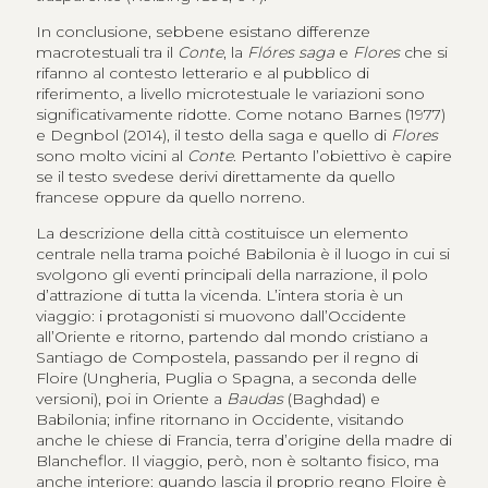
In conclusione, sebbene esistano differenze
macrotestuali tra il
Conte
, la
Flóres saga
e
Flores
che si
rifanno al contesto letterario e al pubblico di
riferimento, a livello microtestuale le variazioni sono
significativamente ridotte. Come notano Barnes (1977)
e Degnbol (2014), il testo della saga e quello di
Flores
sono molto vicini al
Conte
. Pertanto l’obiettivo è capire
se il testo svedese derivi direttamente da quello
francese oppure da quello norreno.
La descrizione della città costituisce un elemento
centrale nella trama poiché Babilonia è il luogo in cui si
svolgono gli eventi principali della narrazione, il polo
d’attrazione di tutta la vicenda. L’intera storia è un
viaggio: i protagonisti si muovono dall’Occidente
all’Oriente e ritorno, partendo dal mondo cristiano a
Santiago de Compostela, passando per il regno di
Floire (Ungheria, Puglia o Spagna, a seconda delle
versioni), poi in Oriente a
Baudas
(Baghdad) e
Babilonia; infine ritornano in Occidente, visitando
anche le chiese di Francia, terra d’origine della madre di
Blancheflor. Il viaggio, però, non è soltanto fisico, ma
anche interiore: quando lascia il proprio regno Floire è