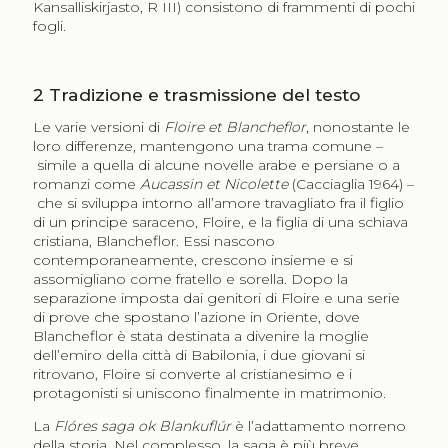
Kansalliskirjasto, R III) consistono di frammenti di pochi
fogli.
2
Tradizione e trasmissione del testo
Le varie versioni di
Floire et Blancheflor
, nonostante le
loro differenze, mantengono una trama comune –
simile a quella di alcune novelle arabe e persiane o a
romanzi come
Aucassin et Nicolett
e
(Cacciaglia 1964) –
che si sviluppa intorno all’amore travagliato fra il figlio
di un principe saraceno, Floire, e la figlia di una schiava
cristiana, Blancheflor. Essi nascono
contemporaneamente, crescono insieme e si
assomigliano come fratello e sorella. Dopo la
separazione imposta dai genitori di Floire e una serie
di prove che spostano l’azione in Oriente, dove
Blancheflor è stata destinata a divenire la moglie
dell’emiro della città di Babilonia, i due giovani si
ritrovano, Floire si converte al cristianesimo e i
protagonisti si uniscono finalmente in matrimonio.
La
Flóres saga ok Blankuflúr
è l’adattamento norreno
della storia. Nel complesso, la saga è più breve