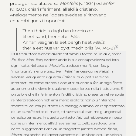
protagonista attraversa
Monfelis
(v. 1504) ed
Enfer
(v. 1503), chiari riferimenti all’aldilà cristiano.
Analogamente nell’opera svedese si ritrovano
entrambi questi toponimi:
Then thridhia dagh han komin ær
til eet sund, ther heter
Fær
.
Annan væghin la eet bergh heet
Fælis
,
10
ther a eet hus var bykt medh priis (vv. 745-8)
10
Il traduttore svedese divide entrambi i toponimi in due, come
En-fer
e
Mon-felis
, evidenziando la sua consapevolezza del loro
significato. Nel caso di
Monfelis
, traduce
mon(t)
con
berg
‘montagna’, mentre trascrive il
Felis
francese come
Fælis
in
svedese. Per quanto riguarda
Enfer
, si può ipotizzare che
interpreti
en
come preposizione, attribuendo a
fer
un significato
autonomo, che viene in qualche modo ripreso nella traduzione. È
plausibile che il riferimento all’aldilà cristiano presente nel verso sia
reinterpretato con richiami meno espliciti: non più ‘inferno’ e
‘monte felice’, ma piuttosto un passaggio simbolico rappresentato
da un
sund
‘stretto di mare’, attraverso cui le anime giungono al
paradiso terrestre. In questo contesto,
fær
potrebbe essere inteso
come un riferimento all’attraversamento dello stretto su una
barca, suggerendo l’idea di un traghetto (antico svedese
færia
,
färga
), ma anche, più genericamente, di un viaggio su un veicolo