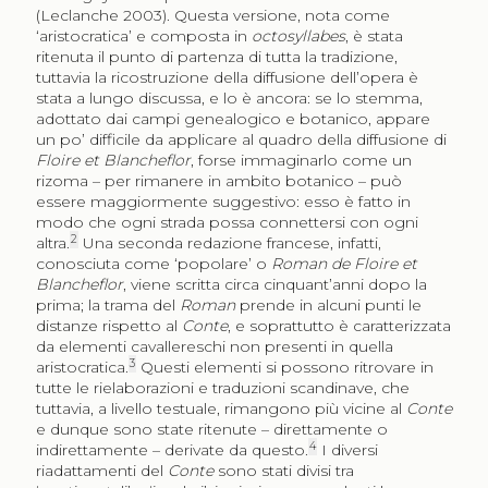
(Leclanche 2003). Questa versione, nota come
‘aristocratica’ e composta in
octosyllabes
, è stata
ritenuta il punto di partenza di tutta la tradizione,
tuttavia la ricostruzione della diffusione dell’opera è
stata a lungo discussa, e lo è ancora: se lo stemma,
adottato dai campi genealogico e botanico, appare
un po’ difficile da applicare al quadro della diffusione di
Floire et Blancheflor
, forse immaginarlo come un
rizoma – per rimanere in ambito botanico – può
essere maggiormente suggestivo: esso è fatto in
modo che ogni strada possa connettersi con ogni
2
altra.
Una seconda redazione francese, infatti,
conosciuta come ‘popolare’ o
Roman de Floire et
Blancheflor
, viene scritta circa cinquant’anni dopo la
prima; la trama del
Roman
prende in alcuni punti le
distanze rispetto al
Conte
, e soprattutto è caratterizzata
da elementi cavallereschi non presenti in quella
3
aristocratica.
Questi elementi si possono ritrovare in
tutte le rielaborazioni e traduzioni scandinave, che
tuttavia, a livello testuale, rimangono più vicine al
Conte
e dunque sono state ritenute – direttamente o
4
indirettamente – derivate da questo.
I diversi
riadattamenti del
Conte
sono stati divisi tra