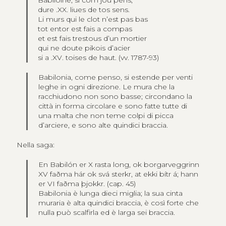
Babiloine, si com jou pens,
dure .XX. liues de tos sens.
Li murs qui le clot n’est pas bas
tot entor est fais a compas
et est fais trestous d’un mortier
qui ne doute pikois d’acier
si a .XV. toises de haut. (vv. 1787-93)
Babilonia, come penso, si estende per venti
leghe in ogni direzione. Le mura che la
racchiudono non sono basse; circondano la
città in forma circolare e sono fatte tutte di
una malta che non teme colpi di picca
d’arciere, e sono alte quindici braccia.
Nella saga:
En Babilón er X rasta long, ok borgarveggrinn
XV faðma hár ok svá sterkr, at ekki bítr á; hann
er VI faðma þjokkr. (cap. 45)
Babilonia è lunga dieci miglia; la sua cinta
muraria è alta quindici braccia, è così forte che
nulla può scalfirla ed è larga sei braccia.