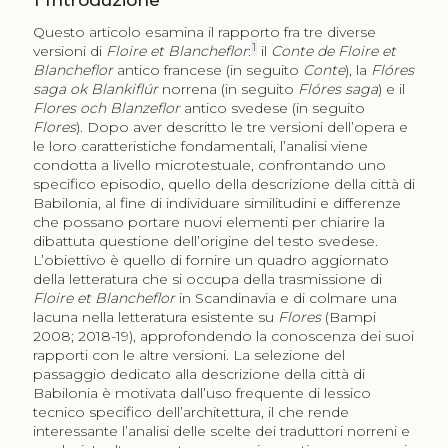
Questo articolo esamina il rapporto fra tre diverse
1
versioni di
Floire et Blancheflor
:
il
Conte de Floire et
Blancheflor
antico francese (in seguito
Conte
), la
Flóres
saga ok Blankiflúr
norrena (in seguito
Flóres saga
) e il
Flores och Blanzeflor
antico svedese (in seguito
Flores
). Dopo aver descritto le tre versioni dell’opera e
le loro caratteristiche fondamentali, l’analisi viene
condotta a livello microtestuale, confrontando uno
specifico episodio, quello della descrizione della città di
Babilonia, al fine di individuare similitudini e differenze
che possano portare nuovi elementi per chiarire la
dibattuta questione dell’origine del testo svedese.
L’obiettivo è quello di fornire un quadro aggiornato
della letteratura che si occupa della trasmissione di
Floire et Blancheflor
in Scandinavia e di colmare una
lacuna nella letteratura esistente su
Flores
(Bampi
2008; 2018-19), approfondendo la conoscenza dei suoi
rapporti con le altre versioni. La selezione del
passaggio dedicato alla descrizione della città di
Babilonia è motivata dall’uso frequente di lessico
tecnico specifico dell’architettura, il che rende
interessante l’analisi delle scelte dei traduttori norreni e