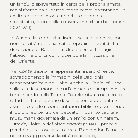
un fanciullo spaventato in cerca della propria amata,
ma al ritorno ha superato molte prove, diventando un
adulto degno di essere re del suo popolo e,
soprattutto, pronto alla conversione (cf. anche Lodén
2023, 233).
In Oriente la topografia diventa vaga e fiabesca, con
nomi di città reali affiancati a toponimi inventati. La
descrizione di Babilonia include elementi magici,
fiabeschi e biblici, contribuendo alla mitizzazione
dell’Oriente.
Nel
Conte
Babilonia rappresenta l’intero Oriente,
sovrapponendo le immagini della Babilonia
mesopotamica e del Cairo. Anche la Bibbia influisce
sulla sua descrizione, in cui l’elemento principale è una
torre, ricordo della Torre di Babele, situata nel centro
cittadino. La città viene descritta come opulenta e
assimilabile alle rappresentazioni bibliche, assumendo
il ruolo di epicentro del peccato in quanto capitale
musulmana governata da un emiro con un harem.
Tuttavia, Floire la definisce
paradis
(v. 1409) proprio
perché qui si trova la sua amata Blancheflor. Dunque,
nel suo viaggio verso la città paradisiaca, il