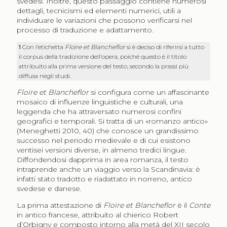
svedesi. Inoltre, questo passaggio contiene numerosi
dettagli, tecnicismi ed elementi numerici, utili a
individuare le variazioni che possono verificarsi nel
processo di traduzione e adattamento.
1
Con l’etichetta
Floire et Blancheflor
si è deciso di riferirsi a tutto
il corpus della tradizione dell’opera, poiché questo è il titolo
attribuito alla prima versione del testo, secondo la prassi più
diffusa negli studi.
Floire et Blancheflor
si configura come un affascinante
mosaico di influenze linguistiche e culturali, una
leggenda che ha attraversato numerosi confini
geografici e temporali. Si tratta di un «romanzo antico»
(Meneghetti 2010, 40) che conosce un grandissimo
successo nel periodo medievale e di cui esistono
ventisei versioni diverse, in almeno tredici lingue.
Diffondendosi dapprima in area romanza, il testo
intraprende anche un viaggio verso la Scandinavia: è
infatti stato tradotto e riadattato in norreno, antico
svedese e danese.
La prima attestazione di
Floire et Blancheflor
è il
Conte
in antico francese, attribuito al chierico Robert
d’Orbigny e composto intorno alla metà del XII secolo