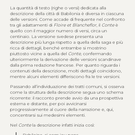
La quantità di testo (righe o versi) dedicata alla
descrizione della città di Babilonia è diversa in ciascuna
delle versioni. Come accade di frequente nel confronto
tra gli adattamenti di
Floire et Blancheflor
, il
Conte
è
quello con il maggior numero di versi, circa un
centinaio. La versione svedese presenta una
descrizione più lunga rispetto a quella della saga e più
ricca di dettagli, benché entrambe si mostrino
piuttosto vicine a quella del
Conte
, confermando
ulteriormente la derivazione delle versioni scandinave
dalla prima redazione francese. Per quanto riguarda i
contenuti della descrizione, molti dettagli coincidono,
mentre alcuni elementi differiscono fra le tre versioni.
Passando all’individuazione dei tratti comuni, si osserva
come la struttura della descrizione segua uno schema
ricorrente: il racconto prende avvio da una prospettiva
esterna e distante, per poi avvicinarsi
progressivamente al cuore della narrazione e, qui,
concentrarsi sui medesimi elementi.
Nel
Conte
la descrizione infatti inizia così: