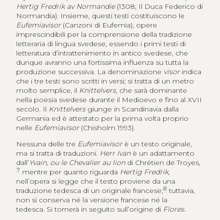
Hertig Fredrik av Normandie
(1308; Il Duca Federico di
Normandia). Insieme, questi testi costituiscono le
Eufemiavisor
(Canzoni di Eufemia), opere
imprescindibili per la comprensione della tradizione
letteraria di lingua svedese, essendo i primi testi di
letteratura d’intrattenimento in antico svedese, che
dunque avranno una fortissima influenza su tutta la
produzione successiva. La denominazione
visor
indica
che i tre testi sono scritti in versi; si tratta di un metro
molto semplice, il
Knittelvers
, che sarà dominante
nella poesia svedese durante il Medioevo e fino al XVII
secolo. Il
Knittelvers
giunge in Scandinavia dalla
Germania ed è attestato per la prima volta proprio
nelle
Eufemiavisor
(Chisholm 1993).
Nessuna delle tre
Eufemiavisor
è un testo originale,
ma si tratta di traduzioni.
Herr Ivan
è un adattamento
dall’
Yvain, ou le Chevalier au lion
di
Chrétien de Troyes
,
7
mentre per quanto riguarda
Hertig Fredrik
,
nell’opera si legge che il testo proviene da una
8
traduzione tedesca di un originale francese;
tuttavia,
non si conserva né la versione francese né la
tedesca. Si tornerà in seguito sull’origine di
Flores
.