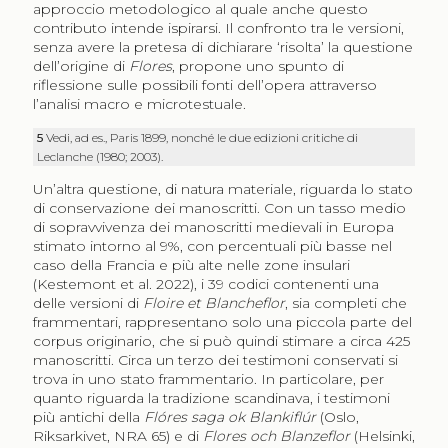
approccio metodologico al quale anche questo
contributo intende ispirarsi. Il confronto tra le versioni,
senza avere la pretesa di dichiarare ‘risolta’ la questione
dell’origine di
Flores
, propone uno spunto di
riflessione sulle possibili fonti dell’opera attraverso
l’analisi macro e microtestuale.
5
Vedi, ad es., Paris 1899, nonché le due edizioni critiche di
Leclanche (1980; 2003).
Un’altra questione, di natura materiale, riguarda lo stato
di conservazione dei manoscritti. Con un tasso medio
di sopravvivenza dei manoscritti medievali in Europa
stimato intorno al 9%, con percentuali più basse nel
caso della Francia e più alte nelle zone insulari
(Kestemont et al. 2022), i 39 codici contenenti una
delle versioni di
Floire et Blancheflor
, sia completi che
frammentari, rappresentano solo una piccola parte del
corpus originario, che si può quindi stimare a circa 425
manoscritti. Circa un terzo dei testimoni conservati si
trova in uno stato frammentario. In particolare, per
quanto riguarda la tradizione scandinava, i testimoni
più antichi della
Flóres saga ok Blankiflúr
(Oslo,
Riksarkivet, NRA 65) e di
Flores och Blanzeflor
(Helsinki,