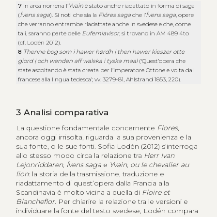
7
In area norrena l’
Yvain
è stato anche riadattato in forma di saga
(
Ívens saga
). Si noti che sia la
Flóres saga
che l’
Í
vens saga
, opere
che verranno entrambe riadattate anche in svedese e che, come
tali, saranno parte delle
Eufemiavisor
, si trovano in AM 489 4to
(cf. Lodén 2012).
8
Thenne bog som i hawer hørdh | then hawer kieszer otte
giord | och wenden aff walska i tyska maal
(‘Quest’opera che
state ascoltando è stata creata per l’imperatore Ottone e volta dal
francese alla lingua tedesca’; vv. 3279-81, Ahlstrand 1853, 220).
3
Analisi comparativa
La questione fondamentale concernente
Flores
,
ancora oggi irrisolta, riguarda la sua provenienza e la
sua fonte, o le sue fonti. Sofia Lodén (2012) s’interroga
allo stesso modo circa la relazione tra
Herr Ivan
Lejonriddaren
,
Í
vens saga
e
Yvain, ou le chevalier au
lion
: la storia della trasmissione, traduzione e
riadattamento di quest’opera dalla Francia alla
Scandinavia è molto vicina a quella di
Floire et
Blancheflor
. Per chiarire la relazione tra le versioni e
individuare la fonte del testo svedese, Lodén compara