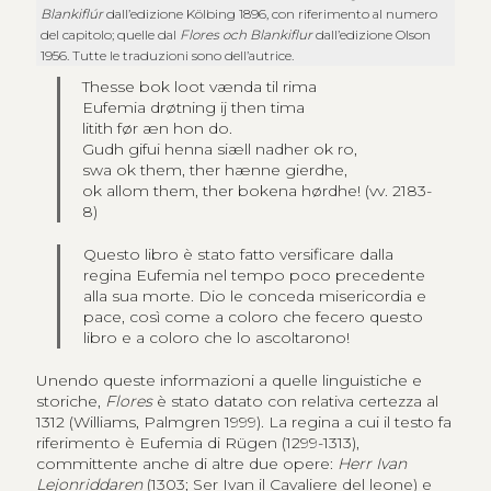
Blankiflúr
dall’edizione Kölbing 1896, con riferimento al numero
del capitolo; quelle dal
Flores och Blankiflur
dall’edizione Olson
1956. Tutte le traduzioni sono dell’autrice.
Thesse bok loot vænda til rima
Eufemia drøtning ij then tima
litith før æn hon do.
Gudh gifui henna siæll nadher ok ro,
swa ok them, ther hænne gierdhe,
ok allom them, ther bokena hørdhe! (vv. 2183-
8)
Questo libro è stato fatto versificare dalla
regina Eufemia nel tempo poco precedente
alla sua morte. Dio le conceda misericordia e
pace, così come a coloro che fecero questo
libro e a coloro che lo ascoltarono!
Unendo queste informazioni a quelle linguistiche e
storiche,
Flores
è stato datato con relativa certezza al
1312 (Williams, Palmgren 1999). La regina a cui il testo fa
riferimento è Eufemia di Rügen (1299-1313),
committente anche di altre due opere:
Herr Ivan
Lejonriddaren
(1303; Ser Ivan il Cavaliere del leone) e