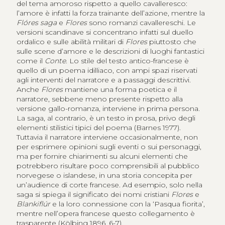
del tema amoroso rispetto a quello cavalleresco:
l’amore è infatti la forza trainante dell’azione, mentre la
Flóres saga
e
Flores
sono romanzi cavallereschi. Le
versioni scandinave si concentrano infatti sul duello
ordalico e sulle abilità militari di
Flores
piuttosto che
sulle scene d’amore e le descrizioni di luoghi fantastici
come il
Conte
. Lo stile del testo antico-francese è
quello di un poema idilliaco, con ampi spazi riservati
agli interventi del narratore e a passaggi descrittivi.
Anche
Flores
mantiene una forma poetica e il
narratore, sebbene meno presente rispetto alla
versione gallo-romanza, interviene in prima persona.
La saga, al contrario, è un testo in prosa, privo degli
elementi stilistici tipici del poema (Barnes 1977).
Tuttavia il narratore interviene occasionalmente, non
per esprimere opinioni sugli eventi o sui personaggi,
ma per fornire chiarimenti su alcuni elementi che
potrebbero risultare poco comprensibili al pubblico
norvegese o islandese, in una storia concepita per
un’audience di corte francese. Ad esempio, solo nella
saga si spiega il significato dei nomi cristiani
Flores
e
Blankiflúr
e la loro connessione con la ‘Pasqua fiorita’,
mentre nell’opera francese questo collegamento è
trasparente (Kölbing 1896, 6-7).