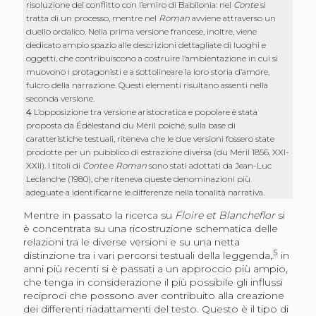
risoluzione del conflitto con l’emiro di Babilonia: nel
Conte
si
tratta di un processo, mentre nel
Roman
avviene attraverso un
duello ordalico. Nella prima versione francese, inoltre, viene
dedicato ampio spazio alle descrizioni dettagliate di luoghi e
oggetti, che contribuiscono a costruire l’ambientazione in cui si
muovono i protagonisti e a sottolineare la loro storia d’amore,
fulcro della narrazione. Questi elementi risultano assenti nella
seconda versione.
4
L’opposizione tra versione aristocratica e popolare è stata
proposta da Édélestand du Méril poiché, sulla base di
caratteristiche testuali, riteneva che le due versioni fossero state
prodotte per un pubblico di estrazione diversa (du Méril 1856, XXI-
XXII). I titoli di
Conte
e
Roman
sono stati adottati da Jean-Luc
Leclanche (1980), che riteneva queste denominazioni più
adeguate a identificarne le differenze nella tonalità narrativa.
Mentre in passato la ricerca su
Floire et Blancheflor
si
è concentrata su una ricostruzione schematica delle
relazioni tra le diverse versioni e su una netta
5
distinzione tra i vari percorsi testuali della leggenda,
in
anni più recenti si è passati a un approccio più ampio,
che tenga in considerazione il più possibile gli influssi
reciproci che possono aver contribuito alla creazione
dei differenti riadattamenti del testo. Questo è il tipo di