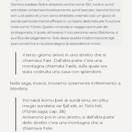
(l’antico svedese
färþ
è attestato anche come
fär
). Inoltre
sund
potrebbe richiamare foneticamente
synd
‘peccato’, benché forme
con
u
al posto di
y
non siano attestate, creando così un gioco di
parole particolarmente efficace in un’opera destinata alla fruizione
orale come
Flores
. Questo rimanda al viaggio spirituale del
protagonista, il quale, attraverso il suo percorso verso Babilonia, si
purifica dal paganesimo. Solo dopo questa trasformazione egli
può convertirsi e risultare degno di ascendere al trono.
Il terzo giorno arrivò in uno stretto che si
chiamava Fær. Dall’altra parte c’era una
montagna chiamata Fælis, sulla quale era
stata costruita una casa con splendore.
Nella saga, invece, troviamo solamente il riferimento a
Monfelis
:
Því næst kómu þeir at sundi einu; en ǫðru
megin sundsins var fjall eitt, er
Felis
hét.
(
Flóres saga
, cap. 38)
Arrivarono poi in uno stretto, e dall’altra parte
dello stretto c’era una montagna che si
chiamava Felis.