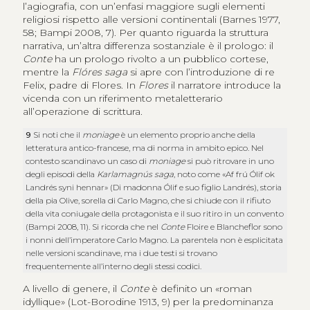
l’agiografia, con un’enfasi maggiore sugli elementi
religiosi rispetto alle versioni continentali (Barnes 1977,
58; Bampi 2008, 7). Per quanto riguarda la struttura
narrativa, un’altra differenza sostanziale è il prologo: il
Conte
ha un prologo rivolto a un pubblico cortese,
mentre la
Flóres saga
si apre con l’introduzione di re
Felix, padre di Flores. In
Flores
il narratore introduce la
vicenda con un riferimento metaletterario
all’operazione di scrittura.
9
Si noti che il
moniage
è un elemento proprio anche della
letteratura antico-francese, ma di norma in ambito epico. Nel
contesto scandinavo un caso di
moniage
si può ritrovare in uno
degli episodi della
Karlamagnús saga
, noto come «Af frú Ólif ok
Landrés syni hennar» (Di madonna Ólif e suo figlio Landrés), storia
della pia Olive, sorella di Carlo Magno, che si chiude con il rifiuto
della vita coniugale della protagonista e il suo ritiro in un convento
(Bampi 2008, 11). Si ricorda che nel
Conte
Floire e Blancheflor sono
i nonni dell’imperatore Carlo Magno. La parentela non è esplicitata
nelle versioni scandinave, ma i due testi si trovano
frequentemente all’interno degli stessi codici.
A livello di genere, il
Conte
è definito un «
roman
idyllique
» (Lot-Borodine 1913, 9) per la predominanza