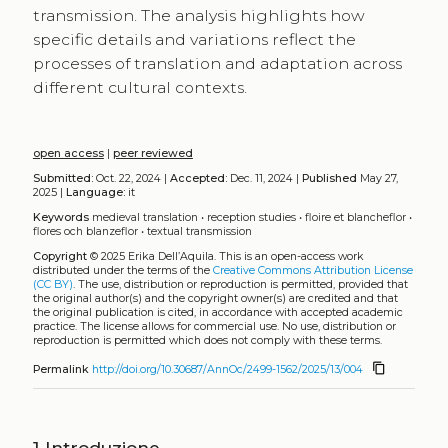
transmission. The analysis highlights how
specific details and variations reflect the
processes of translation and adaptation across
different cultural contexts.
open access
|
peer reviewed
Submitted:
Oct. 22, 2024 |
Accepted:
Dec. 11, 2024 |
Published
May 27,
2025 |
Language:
it
Keywords
medieval translation
•
reception studies
•
floire et blancheflor
•
flores och blanzeflor
•
textual transmission
Copyright
© 2025 Erika Dell’Aquila.
This is an open-access work
distributed under the terms of the
Creative Commons Attribution License
(CC BY)
. The use, distribution or reproduction is permitted, provided that
the original author(s) and the copyright owner(s) are credited and that
the original publication is cited, in accordance with accepted academic
practice. The license allows for commercial use. No use, distribution or
reproduction is permitted which does not comply with these terms.
content_copy
Permalink
http://doi.org/10.30687/AnnOc/2499-1562/2025/13/004
1
Introduzione