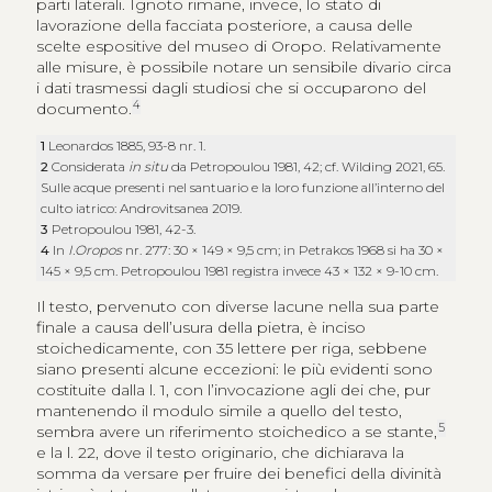
parti laterali. Ignoto rimane, invece, lo stato di
lavorazione della facciata posteriore, a causa delle
scelte espositive del museo di Oropo. Relativamente
alle misure, è possibile notare un sensibile divario circa
i dati trasmessi dagli studiosi che si occuparono del
4
documento.
1
Leonardos 1885, 93-8 nr. 1.
2
Considerata
in situ
da Petropoulou 1981, 42; cf. Wilding 2021, 65.
Sulle acque presenti nel santuario e la loro funzione all’interno del
culto iatrico: Androvitsanea 2019.
3
Petropoulou 1981, 42-3.
4
In
I.Oropos
nr. 277: 30 × 149 × 9,5 cm; in Petrakos 1968 si ha 30 ×
145 × 9,5 cm. Petropoulou 1981 registra invece 43 × 132 × 9-10 cm.
Il testo, pervenuto con diverse lacune nella sua parte
finale a causa dell’usura della pietra, è inciso
stoichedicamente, con 35 lettere per riga, sebbene
siano presenti alcune eccezioni: le più evidenti sono
costituite dalla l. 1, con l’invocazione agli dei che, pur
mantenendo il modulo simile a quello del testo,
5
sembra avere un riferimento stoichedico a se stante,
e la l. 22, dove il testo originario, che dichiarava la
somma da versare per fruire dei benefici della divinità