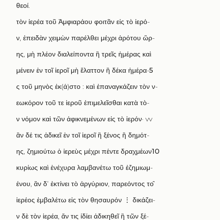
θεοί
.
τὸν ἱερέα τοῦ Ἀμφιαράου φοιτᾶν εἰς τὸ ἱερό
-
ν
,
ἐπειδὰν χειμὼν παρέλθει μέχρι ἀρότου ὥρ
-
ης
,
μὴ πλέον διαλείποντα ἢ τρεῖς ἡμέρας καὶ
μένειν ἐν τοῖ ἱεροῖ μὴ ἔλαττον ἢ δέκα ἡμέρα
-
5
ς τοῦ μηνὸς ἑκ
(
ά
)
στο
:
καὶ ἐπαναγκάζειν τὸν ν
-
εωκόρον τοῦ τε ἱεροῦ ἐπιμελεῖσθαι κατὰ τὸ
-
ν νόμον καὶ τῶν ἀφικνεμένων εἰς τὸ ἱερόν·
vv
ἂν δέ τις ἀδικεῖ ἐν τοῖ ἱεροῖ ἢ ξένος ἢ δημότ
-
ης
,
ζημιούτω ὁ ἱερεὺς μέχρι πέντε δραχμέων
10
κυρίως καὶ ἐνέχυρα λαμβανέτω τοῦ ἐζημιωμ
-
ένου
,
ἂν δ
’
ἐκτίνει τὸ ἀργύριον
,
παρεόντος το
ἱερέος ἐμβαλέτω εἰς τὸν θησαυρόν
⋮
δικάζει
-
ν δὲ τὸν ἱερέα
,
ἄν τις ἰδίει ἀδικηθεῖ ἢ τῶν ξέ
-