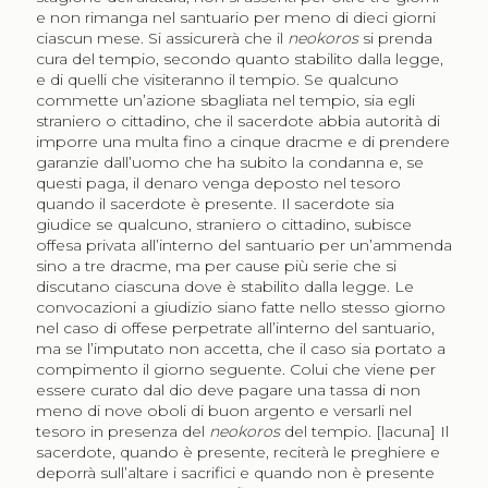
e non rimanga nel santuario per meno di dieci giorni
ciascun mese. Si assicurerà che il
neokoros
si prenda
cura del tempio, secondo quanto stabilito dalla legge,
e di quelli che visiteranno il tempio. Se qualcuno
commette un’azione sbagliata nel tempio, sia egli
straniero o cittadino, che il sacerdote abbia autorità di
imporre una multa fino a cinque dracme e di prendere
garanzie dall’uomo che ha subito la condanna e, se
questi paga, il denaro venga deposto nel tesoro
quando il sacerdote è presente. Il sacerdote sia
giudice se qualcuno, straniero o cittadino, subisce
offesa privata all’interno del santuario per un’ammenda
sino a tre dracme, ma per cause più serie che si
discutano ciascuna dove è stabilito dalla legge. Le
convocazioni a giudizio siano fatte nello stesso giorno
nel caso di offese perpetrate all’interno del santuario,
ma se l’imputato non accetta, che il caso sia portato a
compimento il giorno seguente. Colui che viene per
essere curato dal dio deve pagare una tassa di non
meno di nove oboli di buon argento e versarli nel
tesoro in presenza del
neokoros
del tempio. [lacuna] Il
sacerdote, quando è presente, reciterà le preghiere e
deporrà sull’altare i sacrifici e quando non è presente