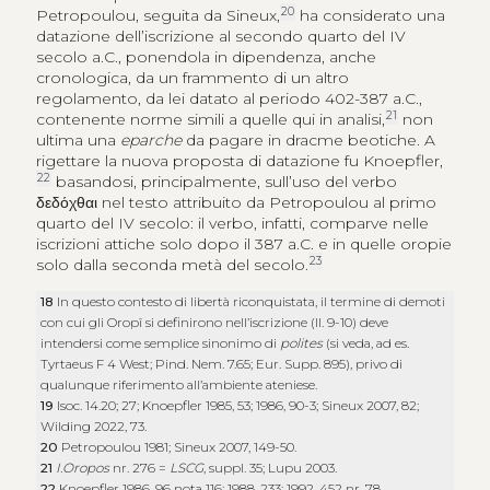
20
Petropoulou, seguita da Sineux,
ha considerato una
datazione dell’iscrizione al secondo quarto del IV
secolo a.C., ponendola in dipendenza, anche
cronologica, da un frammento di un altro
regolamento, da lei datato al periodo 402-387 a.C.,
21
contenente norme simili a quelle qui in analisi,
non
ultima una
eparche
da pagare in dracme beotiche. A
rigettare la nuova proposta di datazione fu Knoepfler,
22
basandosi, principalmente, sull’uso del verbo
δεδόχθαι
nel testo attribuito da Petropoulou al primo
quarto del IV secolo: il verbo, infatti, comparve nelle
iscrizioni attiche solo dopo il 387 a.C. e in quelle oropie
23
solo dalla seconda metà del secolo.
18
In questo contesto di libertà riconquistata, il termine di demoti
con cui gli Oropî si definirono nell’iscrizione (ll. 9-10) deve
intendersi come semplice sinonimo di
polites
(si veda, ad es.
Tyrtaeus F 4 West; Pind. Nem. 7.65; Eur. Supp. 895), privo di
qualunque riferimento all’ambiente ateniese.
19
Isoc. 14.20; 27; Knoepfler 1985, 53; 1986, 90-3; Sineux 2007, 82;
Wilding 2022, 73.
20
Petropoulou 1981; Sineux 2007, 149-50.
21
I.Oropos
nr. 276 =
LSCG
, suppl. 35; Lupu 2003.
22
Knoepfler 1986, 96 nota 116; 1988, 233; 1992, 452 nr. 78.