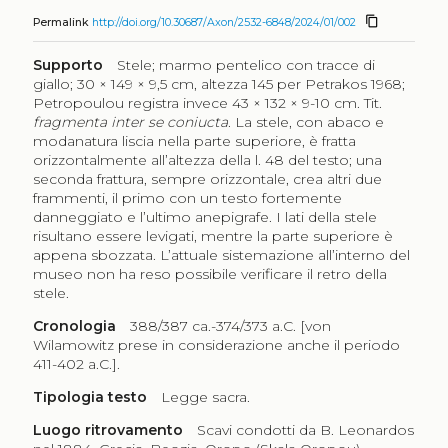
content_copy
Permalink
http://doi.org/10.30687/Axon/2532-6848/2024/01/002
Supporto
Stele; marmo pentelico con tracce di
giallo; 30 × 149 × 9,5 cm, altezza 145 per Petrakos 1968;
Petropoulou registra invece 43 × 132 × 9-10 cm. Tit.
fragmenta inter se coniucta
. La stele, con abaco e
modanatura liscia nella parte superiore, è fratta
orizzontalmente all’altezza della l. 48 del testo; una
seconda frattura, sempre orizzontale, crea altri due
frammenti, il primo con un testo fortemente
danneggiato e l’ultimo anepigrafe. I lati della stele
risultano essere levigati, mentre la parte superiore è
appena sbozzata. L’attuale sistemazione all’interno del
museo non ha reso possibile verificare il retro della
stele.
Cronologia
388/387 ca.-374/373 a.C. [von
Wilamowitz prese in considerazione anche il periodo
411-402 a.C.].
Tipologia testo
Legge sacra.
Luogo ritrovamento
Scavi condotti da B. Leonardos