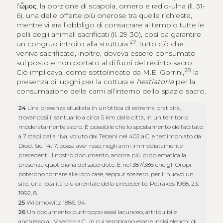
l’
ὦμος
, la porzione di scapola, omero e radio-ulna (ll. 31-
6), una delle offerte più onerose tra quelle richieste,
mentre vi era l’obbligo di consacrare al tempio tutte le
pelli degli animali sacrificati (ll. 29-30), così da garantire
27
un congruo introito alla struttura.
Tutto ciò che
veniva sacrificato, inoltre, doveva essere consumato
sul posto e non portato al di fuori del recinto sacro.
28
Ciò implicava, come sottolineato da M.E. Gorrini,
la
presenza di luoghi per la cottura e
hestiatoria
per la
consumazione delle carni all’interno dello spazio sacro.
24
Una presenza studiata in un’ottica di estrema praticità,
trovandosi il santuario a circa 5 km dalla città, in un territorio
moderatamente aspro. È possibile che lo spostamento dell’abitato
a 7 stadi dalla riva, voluto dai Tebani nel 402 a.C. e testimoniato da
Diod. Sic. 14.17, possa aver reso, negli anni immediatamente
precedenti il nostro documento, ancora più problematica la
presenza quotidiana del sacerdote. È nel 387/386 che gli Oropi
poterono tornare alle loro case, seppur scelsero, per il nuovo un
sito, una località più orientale della precedente: Petrakos 1968, 23;
1992, 8.
25
Wilamowitz 1886, 94.
26
Un documento purtroppo assai lacunoso, attribuibile
anch’esso al IV secolo a.C., in cui sembrano essere incisi elenchi di