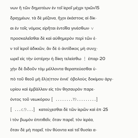
νων ἢ τῶν δημοτέων ἐν τοῖ ἱεροῖ μέχρι τριῶν
15
δραχμέων
,
τὰ δὲ μέζονα
,
ἥχοι ἑκάστοις αἱ δίκ
-
αι ἐν τοῖς νόμοις εἰρῆται ἐντο
θα γινέσθων·
v
προσκαλεῖσθαι δὲ καὶ αὐθημερὸν περὶ τῶν ἐ
-
ν τοῖ ἱεροῖ ἀδικιῶν
,
ἂν δὲ ὁ ἀντίδικος μὴ συνχ
-
ωρεῖ εἰς τὴν ὑστέρην ἡ δίκη τελείσθω
⋮
ἐπαρ
-
20
χὴν δὲ διδοῦν τὸμ μέλλοντα θεραπεύεσθαι ὑ
-
πὸ τοῦ θεοῦ μὴ ἔλ
(
α
)
ττον ἐννέ
’
ὀβολοὺς δοκίμου ἀργ
-
υρίου καὶ ἐμβάλλειν εἰς τὸν θησαυρὸν παρε
-
όντος τοῦ νεωκόρου
〚․․․․․․․․19․․․․․․․․․〛
〚․․․c.9․․․〛
κατεύχεσθαι δὲ τῶν ἱερῶν καὶ ἐπ
-
25
ὶ τὸν βωμὸν ἐπιτιθεῖν
,
ὅταν παρεῖ
,
τὸν ἱερέα
,
ὅταν δὲ μὴ παρεῖ
,
τὸν θύοντα καὶ τεῖ θυσίει α
-