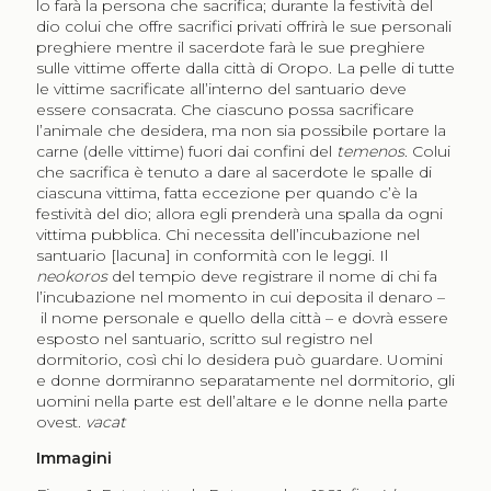
lo farà la persona che sacrifica; durante la festività del
dio colui che offre sacrifici privati offrirà le sue personali
preghiere mentre il sacerdote farà le sue preghiere
sulle vittime offerte dalla città di Oropo. La pelle di tutte
le vittime sacrificate all’interno del santuario deve
essere consacrata. Che ciascuno possa sacrificare
l’animale che desidera, ma non sia possibile portare la
carne (delle vittime) fuori dai confini del
temenos
. Colui
che sacrifica è tenuto a dare al sacerdote le spalle di
ciascuna vittima, fatta eccezione per quando c’è la
festività del dio; allora egli prenderà una spalla da ogni
vittima pubblica. Chi necessita dell’incubazione nel
santuario [lacuna] in conformità con le leggi. Il
neokoros
del tempio deve registrare il nome di chi fa
l’incubazione nel momento in cui deposita il denaro –
il nome personale e quello della città – e dovrà essere
esposto nel santuario, scritto sul registro nel
dormitorio, così chi lo desidera può guardare. Uomini
e donne dormiranno separatamente nel dormitorio, gli
uomini nella parte est dell’altare e le donne nella parte
ovest.
vacat
Immagini