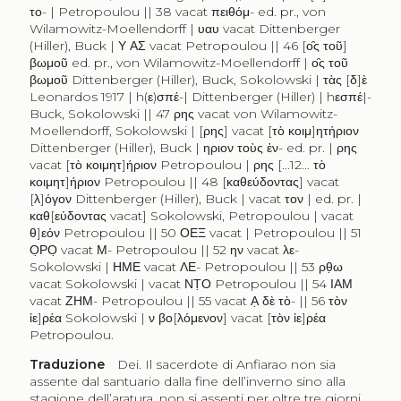
το
- | Petropoulou || 38 vacat
πειθόμ
- ed. pr., von
Wilamowitz-Moellendorff |
υαυ
vacat Dittenberger
(Hiller), Buck |
Υ ΑΣ
vacat Petropoulou || 46 [
ο̑ς τοῦ
]
βωμοῦ
ed. pr., von Wilamowitz-Moellendorff |
ο̑ς τοῦ
βωμοῦ
Dittenberger (Hiller), Buck, Sokolowski |
τὰς
[
δ
]
ὲ
Leonardos 1917 | h(
ε
)
σπέ
-| Dittenberger (Hiller) |
hεσπέ
|-
Buck, Sokolowski || 47
ρης
vacat von Wilamowitz-
Moellendorff, Sokolowski | [
ρης
] vacat [
τὸ κοιμ
]
ητήριον
Dittenberger (Hiller), Buck |
ηριον τοὺς ἐν
- ed. pr. |
ρης
vacat [
τὸ κοιμητ
]
ήριον
Petropoulou |
ρης
[...12...
τὸ
κοιμητ
]
ήριον
Petropoulou || 48 [
καθεύδοντας
] vacat
[
λ
]
όγον
Dittenberger (Hiller), Buck | vacat
τον
| ed. pr. |
καθ
[
εύδοντας
vacat] Sokolowski, Petropoulou | vacat
θ
]
εόν
Petropoulou || 50
ΟΕΞ
vacat | Petropoulou || 51
Ο̣ΡΟ̣
vacat
Μ
- Petropoulou || 52
ην
vacat
λε
-
Sokolowski |
ΗΜΕ
vacat
ΛΕ
- Petropoulou || 53
ρθ̣ω
vacat Sokolowski | vacat
ΝΤ̣Ο
Petropoulou || 54
ΙΑΜ
vacat
ΖΗΜ
- Petropoulou || 55 vacat
Α̣ δὲ τὸ
- || 56
τὸν
ἱε
]
ρέα
Sokolowski |
ν βο
[
λόμενον
] vacat [
τὸν ἱε
]
ρέα
Petropoulou.
Traduzione
Dei. Il sacerdote di Anfiarao non sia
assente dal santuario dalla fine dell’inverno sino alla
stagione dell’aratura, non si assenti per oltre tre giorni