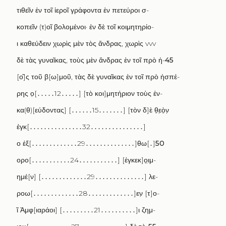
τιθεῖν ἐν τοῖ ἱεροῖ γράφοντα ἐν πετεύροι σ
-
κοπεῖν
(
τ
)
οῖ βολομένοι· ἐν δὲ τοῖ κοιμητηρίο
-
ι καθεύδειν χωρὶς μὲν τὸς ἄνδρας
,
χωρὶς
vvv
δὲ τὰς γυναῖκας
,
τοὺς μὲν ἄνδρας ἐν τοῖ πρὸ ἠ
-
45
[
ο
̑]
ς τοῦ β
[
ω
]
μοῦ
,
τὰς δὲ γυναῖκας ἐν τοῖ πρὸ ἡσπέ
-
ρης ο
̣[․․․․․12․․․․․] [
τὸ κοι
]
μητήριον τοὺς ἐν
-
κα
(
θ
)[
εύδοντας
] [․․․․․․15․․․․․․․] [
τὸν δ
]
ὲ θ
ε
ὸ
ν
ἐγκ
[․․․․․․․․․․․․․․․32․․․․․․․․․․․․․․․]
ο ἐξ
[․․․․․․․․․․․․․29․․․․․․․․․․․․․․]
θω
[․]
50
ορο
[․․․․․․․․․․․24․․․․․․․․․․․] [
ἐγκεκ
]
ο
ι
μ
-
ημέ
[
ν
] [․․․․․․․․․․․․․29․․․․․․․․․․․․․․]
λε
-
ροω
[․․․․․․․․․․․․․28․․․․․․․․․․․․․]
εν
̣ [
τ
]
ο
-
ῖ Ἀμφ
̣[
ιαράοι
] [․․․․․․․․․21․․․․․․․․․․]
ι ζημ
-