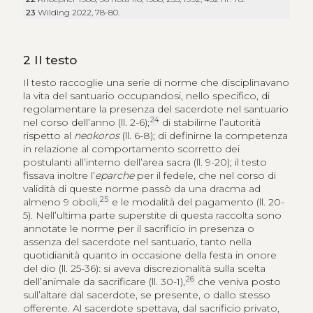
23
Wilding 2022, 78-80.
2
Il testo
Il testo raccoglie una serie di norme che disciplinavano
la vita del santuario occupandosi, nello specifico, di
regolamentare la presenza del sacerdote nel santuario
24
nel corso dell’anno (ll. 2-6);
di stabilirne l’autorità
rispetto al
neokoros
(ll. 6-8); di definirne la competenza
in relazione al comportamento scorretto dei
postulanti all’interno dell’area sacra (ll. 9-20); il testo
fissava inoltre l’
eparche
per il fedele, che nel corso di
validità di queste norme passò da una dracma ad
25
almeno 9 oboli,
e le modalità del pagamento (ll. 20-
5). Nell’ultima parte superstite di questa raccolta sono
annotate le norme per il sacrificio in presenza o
assenza del sacerdote nel santuario, tanto nella
quotidianità quanto in occasione della festa in onore
del dio (ll. 25-36): si aveva discrezionalità sulla scelta
26
dell’animale da sacrificare (ll. 30-1),
che veniva posto
sull’altare dal sacerdote, se presente, o dallo stesso
offerente. Al sacerdote spettava, dal sacrificio privato,