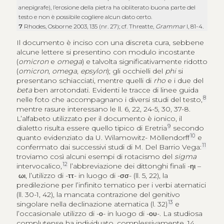
anepigrafe), l’erosione della pietra ha obliterato buona parte del
testo e non è possibile cogliere alcun dato certo.
7
Rhodes, Osborne 2003, 135 (nr. 27); cf. Threatte,
Grammar
I, 81-4.
Il documento è inciso con una discreta cura, sebbene
alcune lettere si presentino con modulo incostante
(
omicron
e
omega
) e talvolta significativamente ridotto
(
omicron
,
omega
,
epsylon
); gli occhielli del
phi
si
presentano schiacciati, mentre quelli di
rho
e i due del
beta
ben arrotondati. Evidenti le tracce di linee guida
8
nelle foto che accompagnano i diversi studi del testo,
mentre rasure interessano le ll. 6, 22, 24-5, 30, 37-8.
L’alfabeto utilizzato per il documento è ionico, il
9
dialetto risulta essere quello tipico di Eretria
secondo
10
quanto evidenziato da U. Wilamowitz- Möllendorff
e
11
confermato dai successivi studi di M. Del Barrio Vega:
troviamo così alcuni esempi di rotacismo del
sigma
12
intervocalico,
l’abbreviazione dei dittonghi finali -
ηι
–
ωι
, l’utilizzo di -
ττ
- in luogo di -
σσ
- (ll. 5, 22), la
predilezione per l’infinito tematico per i verbi atematici
(ll. 30-1, 42), la mancata contrazione del genitivo
13
singolare nella declinazione atematica (l. 32)
e
l’occasionale utilizzo di -
ο
- in luogo di -
ου
-. La studiosa
complutense ha individuato, complessivamente, 14