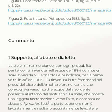
Figura 1. Foto tratta da Petropoulou 1981, fig. 4 (rasura
di l. 22).
https://mizar.unive.it/axon/public/upload/000123/immagini/o
Figura 2. Foto tratta da Petropoulou 1981, fig. 3.
https://mizar.unive.it/axon/public/upload/000123/immagini/O
Commento
1
Supporto, alfabeto e dialetto
La stele, in marmo bianco, con ogni probabilità
pentelico, fu rinvenuta nell’estate del 1884 durante gli
scavi avviati da V. Leonardos e pubblicata, per la prima
1
volta, in
AE
del 1885.
Fu rinvenuta in tre frammenti nei
pressi dell’altare dell’Amphiareion, nel canale che
convogliava verso nord le acque della sorgente
2
presente all’interno del santuario.
La stele, che mostra
una leggera rastremazione verso l’alto, è coronata da
3
abaco e
kymation
lisci;
la parte superiore non è
lavorata, mentre risultano accuratamente levigate le