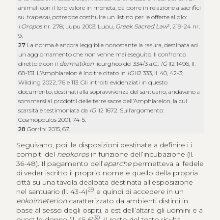
animali con il loro valore in moneta, da porre in relazione a sacrifici
su
trapezai
, potrebbe costituire un listino per le offerte al dio:
I.Oropos
nr. 278; Lupu 2003; Lupu,
Greek Sacred Law
², 219-24 nr.
9.
27
La norma è ancora leggibile nonostante la rasura, destinata ad
un aggiornamento che non venne mai eseguito. Il confronto
diretto è con il
dermatikon
licurgheo del 334/3 a.C.:
IG
II2 1496, ll.
68-151. L’Amphiareion è inoltre citato in
IG
II2 333, ll. 40, 42-3;
Wilding 2022, 76 e 113. Gli introiti evidenziati in questo
documento, destinati alla sopravvivenza del santuario, andavano a
sommarsi ai prodotti delle terre sacre dell’Amphiareion, la cui
scarsità è testimoniata da
IG
II2 1672. Sull’argomento:
Cosmopoulos 2001, 74-5.
28
Gorrini 2015, 67.
Seguivano, poi, le disposizioni destinate a definire i i
compiti del
neokoros
in funzione dell’incubazione (ll.
36-48). Il pagamento dell’
eparche
permetteva al fedele
di veder iscritto il proprio nome e quello della propria
città su una tavola dealbata destinata all’esposizione
29
nel santuario (ll. 43-4)
e quindi di accedere in un
enkoimeterion
caratterizzato da ambienti distinti in
base al sesso degli ospiti, a est dell’altare gli uomini e a
30
ovest le donne (ll. 45-6)
. Il resto del testo risulta,