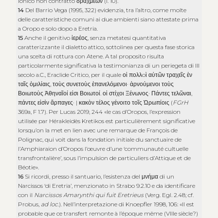
ionico non contratto
δραχμέων
(l. 10).
14
Del Barrio Vega (1995, 322) evidenzia, tra l’altro, come molte
delle caratteristiche comuni ai due ambienti siano attestate prima
a Oropo e solo dopo a Eretria.
15
Anche il genitivo
ἱερέος
, senza metatesi quantitativa
caratterizzante il dialetto attico, sottolinea per questa fase storica
una scelta di rottura con Atene. A tal proposito risulta
particolarmente significativa la testimonianza di un periegeta di III
secolo a.C., Eraclide Critico, per il quale
οἱ πολλoὶ αὐτῶν τραχεῖς ἐν
ταῖς ὁμιλίαις
,
τοὺς συνετοὺς ἐπανελόμενοι
·
ἀρνούμενοι τοὺς
Βοιωτοὺς Ἀθηναῖοί εἰσι Βοιωτοί
.
οἱ στίχοι Ξένωνος
·
Πάντες τελῶναι
,
πάντες εἰσὶν ἅρπαγες
· |
κακὸν τέλος γένοιτο τοῖς Ὠρωπίοις
(
FGrH
369a, F 1.7). Per Lucas 2019, 244 «le cas d’Oropos, l’expression
utilisée par Hérakleidès Kretikos est particulièrement significative
lorsqu’on la met en lien avec une remarque de François de
Polignac, qui voit dans la fondation initiale du sanctuaire de
l’Amphiaraion d’Oropos l’œuvre d’une ‘communauté cultuelle
transfrontalière’, sous l’impulsion de particuliers d’Attique et de
Béotie».
16
Si ricordi, presso il santuario, l’esistenza del
μνήμα
di un
Narcissos ‘di Eretria’, menzionato in Strabo 9.2.10 e da identificare
con il
Narcissos Amarynthi qui fuit Eretrieus
(Verg. Egl. 2.48; cf.
Probus,
ad loc.
). Nell’interpretazione di Knoepfler 1998, 106: «Il est
probable que ce transfert remonte à l’époque même (VIIIe siècle?)