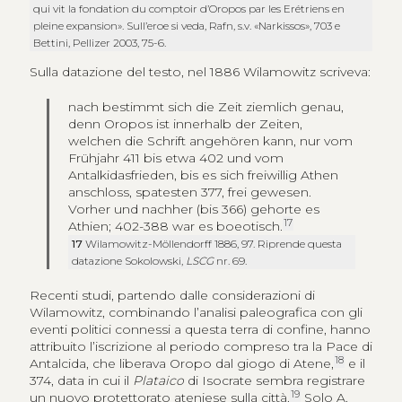
qui vit la fondation du comptoir d’Oropos par les Erétriens en
pleine expansion». Sull’eroe si veda, Rafn, s.v. «Narkissos», 703 e
Bettini, Pellizer 2003, 75-6.
Sulla datazione del testo, nel 1886 Wilamowitz scriveva:
nach bestimmt sich die Zeit ziemlich genau,
denn Oropos ist innerhalb der Zeiten,
welchen die Schrift angehören kann, nur vom
Frühjahr 411 bis etwa 402 und vom
Antalkidasfrieden, bis es sich freiwillig Athen
anschloss, spatesten 377, frei gewesen.
Vorher und nachher (bis 366) gehorte es
17
Athien; 402-388 war es boeotisch.
17
Wilamowitz-Möllendorff 1886, 97. Riprende questa
datazione Sokolowski,
LSCG
nr. 69.
Recenti studi, partendo dalle considerazioni di
Wilamowitz, combinando l’analisi paleografica con gli
eventi politici connessi a questa terra di confine, hanno
attribuito l’iscrizione al periodo compreso tra la Pace di
18
Antalcida, che liberava Oropo dal giogo di Atene,
e il
374, data in cui il
Plataico
di Isocrate sembra registrare
19
un nuovo protettorato ateniese sulla città.
Solo A.