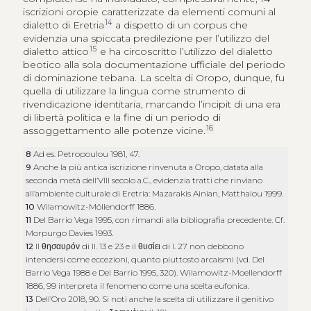
iscrizioni oropie caratterizzate da elementi comuni al
14
dialetto di Eretria
a dispetto di un corpus che
evidenzia una spiccata predilezione per l’utilizzo del
15
dialetto attico
e ha circoscritto l’utilizzo del dialetto
beotico alla sola documentazione ufficiale del periodo
di dominazione tebana. La scelta di Oropo, dunque, fu
quella di utilizzare la lingua come strumento di
rivendicazione identitaria, marcando l’incipit di una era
di libertà politica e la fine di un periodo di
16
assoggettamento alle potenze vicine.
8
Ad es. Petropoulou 1981, 47.
9
Anche la più antica iscrizione rinvenuta a Oropo, datata alla
seconda metà dell’VIII secolo a.C., evidenzia tratti che rinviano
all’ambiente culturale di Eretria: Mazarakis Ainian, Matthaiou 1999.
10
Wilamowitz-Möllendorff 1886.
11
Del Barrio Vega 1995, con rimandi alla bibliografia precedente. Cf.
Morpurgo Davies 1993.
12
Il
θησαυρόν
di ll. 13 e 23 e il
θυσίει
di l. 27 non debbono
intendersi come eccezioni, quanto piuttosto arcaismi (vd. Del
Barrio Vega 1988 e Del Barrio 1995, 320). Wilamowitz-Moellendorff
1886, 99 interpreta il fenomeno come una scelta eufonica.
13
Dell’Oro 2018, 90. Si noti anche la scelta di utilizzare il genitivo