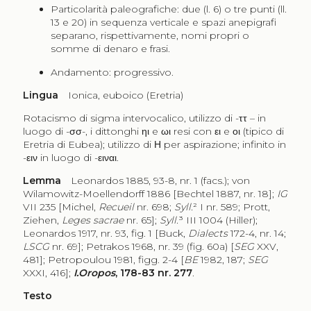
Particolarità paleografiche: due (l. 6) o tre punti (ll.
13 e 20) in sequenza verticale e spazi anepigrafi
separano, rispettivamente, nomi propri o
somme di denaro e frasi.
Andamento: progressivo.
Lingua
Ionica, euboico (Eretria)
Rotacismo di sigma intervocalico, utilizzo di -
ττ
– in
luogo di -
σσ
-, i dittonghi
ηι
e
ωι
resi con
ει
e
οι
(tipico di
Eretria di Eubea); utilizzo di
Η
per aspirazione; infinito in
-
ειν
in luogo di -
ειναι
.
Lemma
Leonardos 1885, 93-8, nr. 1 (facs.); von
Wilamowitz-Moellendorff 1886 [Bechtel 1887, nr. 18];
IG
VII 235 [Michel,
Recueil
nr. 698;
Syll.
² I nr. 589; Prott,
Ziehen,
Leges sacrae
nr. 65];
Syll.
³ III 1004 (Hiller);
Leonardos 1917, nr. 93, fig. 1 [Buck,
Dialects
172-4, nr. 14;
LSCG
nr. 69]; Petrakos 1968, nr. 39 (fig. 60a) [
SEG
XXV,
481]; Petropoulou 1981, figg. 2-4 [
BE
1982, 187;
SEG
XXXI, 416];
I.Oropos
, 178-83 nr. 277
.
Testo