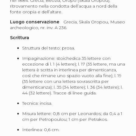
nel 1884. Grecia, Beozia, Oropo (Skala Oropou),
ritrovamento nella condotta dell’acqua a nord della
fonte oropia e dell’altare.
Luogo conservazione
Grecia, Skala Oropou, Museo
archeologico, nr. inv. A 236.
Scrittura
Struttura del testo: prosa.
Impaginazione: stoichedica 35 lettere con
eccezione di l. 1 (4 lettere); l. 17 (35 lettere, ma una
lettera è scritta in interlinea per dimenticanza,
così che rimane uno spazio vuoto alla fine); l. 19
(35 lettere con una lettera sovrascritta per
dimenticanza); l. 35 (34 lettere); l. 36 (34 lettere); l.
44 (32 lettere). Tracce di linee guida.
Tecnica: incisa.
Misura lettere: 0,8 cm per Leonardos; da 0,4 a 1
cm per Petropoulou; 1 cm per Petrakos.
Interlinea: 0,6 cm.