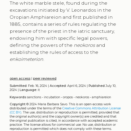
The white marble stele, found during the
excavations initiated by V. Leonardos in the
Oropian Amphiareion and first published in
1885, contains a series of rules regulating the
presence of the priest in the iatric sanctuary,
endowing him with specific legal powers,
defining the powers of the
neokoros
and
establishing the rules of access to the
enkoimeterion
.
open access
|
peer reviewed
Submitted:
Feb. 16, 2024 |
Accepted:
April 6, 2024 |
Published
July 10,
2024 |
Language:
it
Keywords
sanctions
•
incubation
•
oropos
•
neokoros
•
amphiareion
Copyright
© 2024 Maria Barbara Savo.
This is an open-access work
distributed under the terms of the
Creative Commons Attribution License
(CC BY)
. The use, distribution or reproduction is permitted, provided that
the original author(s) and the copyright owner(s) are credited and that
the original publication is cited, in accordance with accepted academic
practice. The license allows for commercial use. No use, distribution or
reproduction is permitted which does not comply with these terms.