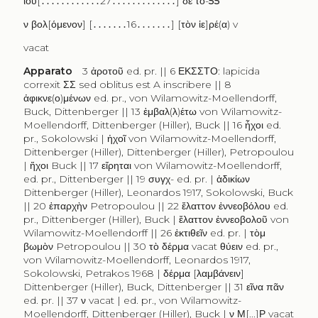
ιου
[․․․․․․․․․․․․27․․․․․․․․․․․․․]
δὲ τὸ
-
55
ν βολ
[
όμενον
] [․․․․․․․16․․․․․․․] [
τὸν ἱε
]
ρέ
(
α
) v
vacat
Apparato
3
ἀροτοῦ
ed. pr. || 6
ΕΚΣΣΤΟ
: lapicida
correxit
ΣΣ
sed oblitus est A inscribere || 8
ἀφικνε
(
ο
)
μένων
ed. pr., von Wilamowitz-Moellendorff,
Buck, Dittenberger || 13
ἐμβαλ
(
λ
)
έτω
von Wilamowitz-
Moellendorff, Dittenberger (Hiller), Buck || 16
ἧχοι
ed.
pr., Sokolowski |
ἡχοῖ
von Wilamowitz-Moellendorff,
Dittenberger (Hiller), Dittenberger (Hiller), Petropoulou
|
ἥχοι
Buck || 17
εἴρηται
von Wilamowitz-Moellendorff,
ed. pr., Dittenberger || 19
συγχ
- ed. pr. |
ἀδικίων
Dittenberger (Hiller), Leonardos 1917, Sokolowski, Buck
|| 20
ἐπαρχὴν
Petropoulou || 22
ἔλαττον ἐννεοβόλου
ed.
pr., Dittenberger (Hiller), Buck |
ἔλαττον ἐννεοβολοῦ
von
Wilamowitz-Moellendorff || 26
ἐκτιθεῖν
ed. pr. |
τὸμ
βωμὸν
Petropoulou || 30
τὸ δέρμα
vacat
θύειν
ed. pr.,
von Wilamowitz-Moellendorff, Leonardos 1917,
Sokolowski, Petrakos 1968 |
δέρμα
[
λαμβάνειν
]
Dittenberger (Hiller), Buck, Dittenberger || 31
εῖνα πᾶν
ed. pr. || 37
ν
vacat | ed. pr., von Wilamowitz-
Moellendorff, Dittenberger (Hiller), Buck |
ν Μ
[...]
Ρ
vacat