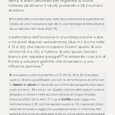
iatrica, è stato cancellato per registrare la nuova
richiesta (di almeno 9 oboli), portando a 38 il numero
di lettere.
5
Si tratta dell’unico esempio, nella documentazione superstite di
Oropo, di una invocazione agli dèi in una tipologia di testo diversa
da un decreto: Van Hove 2023, 76.
Caratteristica dell’iscrizione è una interpunzione a due
e tre punti disposti verticalmente (due in l. 6 e tre nelle
ll. 13 e 20), che talora occupano l’intero spazio di uno
stichon
(ll. 6 e 20), e l’utilizzo di uno spazio lasciato
6
bianco per separare paragrafi:
in entrambi i casi si è di
fronte a soluzioni grafiche che rimandano a una
7
influenza ateniese.
6
Uno spazio vuoto è presente a ll. 17, 29, 32, 35-6, 39. Due spazi
vuoti a l. 8 sono giustificabili uno con la dimenticanza di
omicron
in
ἀφικνε<ο>μένων
e il secondo con la fine del paragrafo; due spazi
vuoti anche a l. 36 e tre a l. 44. Questo utilizzo dello spazio vuoto è
attestato in Attica e nelle iscrizioni attiche di Oropo: Rhodes,
Osborne 2003, 134-5. Alla l. 17 il
ny
di
ἐντο̑θα
è stato aggiunto
nell’interlinea e il 35°
stichos
lasciato vuoto; a l. 19, il secondo
iota
è
stato dimenticato e aggiunto successivamente in interlinea. Nel
secondo frammento della stele (il terzo, come detto, sembrerebbe